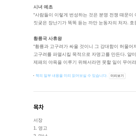
시녀 예초
“사람들이 이렇게 번성하는 것은 분명 전쟁 때문이 아
짓궂은 장난기가 똑똑 듣는 까만 눈동자의 처자. 호
황룡국 사휴왕
“황룡과 고구려가 싸울 것이니 그 강대함이 허물어지
고구려를 파멸시킬 목적으로 자명고를 만든다. 얄미운
제패의 야욕을 이루기 위해서라면 못할 일이 무어랴
책의 일부 내용을 미리 읽어보실 수 있습니다.
미리보기
목차
서장
1. 영고
2. 만남