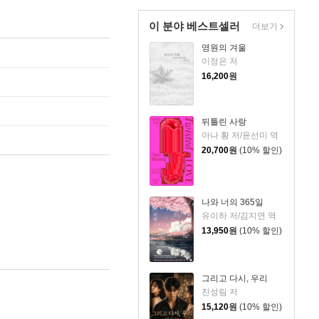
이 분야 베스트셀러
더보기
영원의 겨울
이정은 저
16,200
원
뒤틀린 사랑
아나 황 저/윤선미 역
20,700
원
(10% 할인)
나와 너의 365일
유이하 저/김지연 역
13,950
원
(10% 할인)
그리고 다시, 우리
진성림 저
15,120
원
(10% 할인)