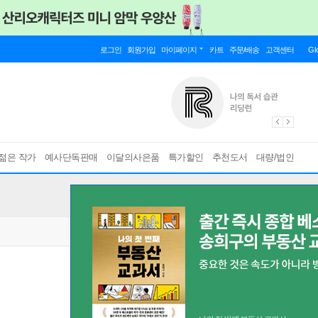
로그인
회원가입
마이페이지
카트
주문/배송
고객센터
Gl
젊은 작가
예사단독판매
이달의사은품
특가할인
추천도서
대량/법인