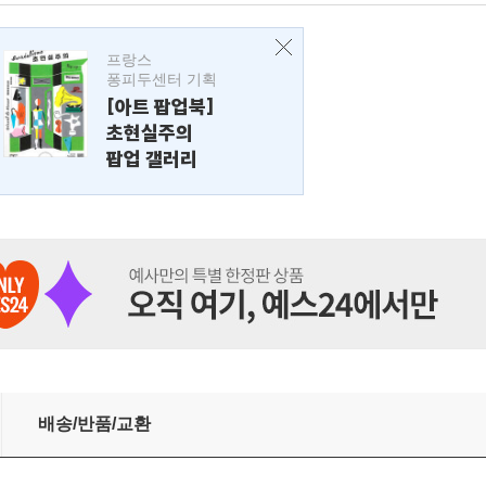
프랑스
퐁피두센터 기획
[아트 팝업북]
초현실주의
팝업 갤러리
배송/반품/교환