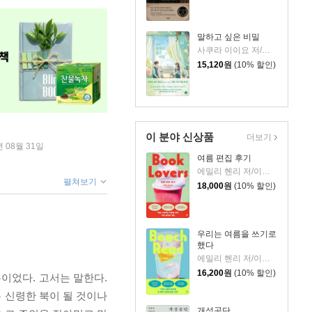
말하고 싶은 비밀
사쿠라 이이요 저/김윤경 역
15,120
원
(10% 할인)
이 분야 신상품
더보기
년 08월 31일
여름 편집 후기
에밀리 헨리 저/이미정 역
펼쳐보기
18,000
원
(10% 할인)
우리는 여름을 쓰기로
했다
에밀리 헨리 저/이미정 역
16,200
원
(10% 할인)
룡이었다. 고서는 말한다.
는 신령한 북이 될 것이나
개성공단