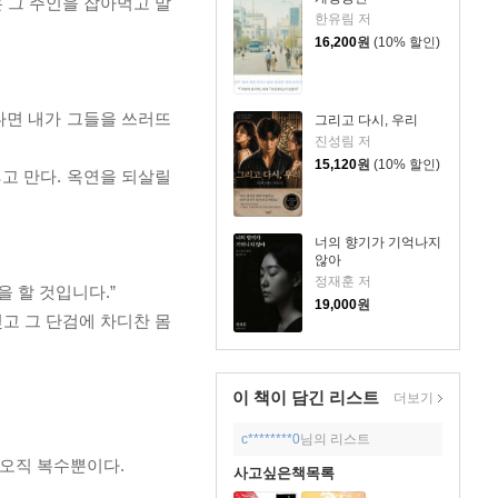
은 그 주인을 잡아먹고 말
한유림 저
16,200
원
(10% 할인)
다면 내가 그들을 쓰러뜨
그리고 다시, 우리
진성림 저
15,120
원
(10% 할인)
고 만다. 옥연을 되살릴
너의 향기가 기억나지
않아
정재훈 저
을 할 것입니다.”
19,000
원
고 그 단검에 차디찬 몸
이 책이 담긴
리스트
더보기
c********0
님의 리스트
 오직 복수뿐이다.
사고싶은책목록