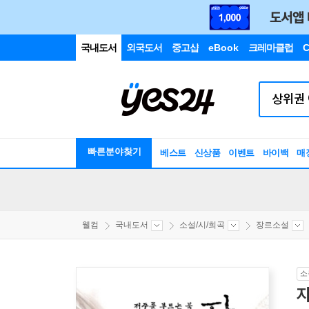
국내도서
외국도서
중고샵
eBook
크레마클럽
C
빠른분야찾기
베스트
신상품
이벤트
바이백
매
웰컴
국내도서
소설/시/희곡
장르소설
소