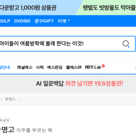
D/LP
DVD/BD
문구
/GIFT
티켓
독서유형검사
RBTI Lab
장안내
채널예스
사락
예스펀딩
클래스24
독서유형검사
AI 일문백답
의견 남기면 YES상품권!
로맨스
득공제
자명고
저주를 부르는 북