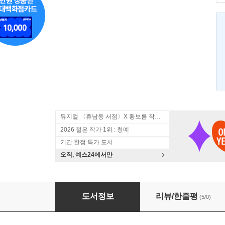
뮤지컬 〈휴남동 서점〉X 황보름 작가 북토크
2026 젊은 작가 1위 : 청예
기간 한정 특가 도서
오직, 예스24에서만
자명고
도서정보
리뷰/한줄평
(5/0)