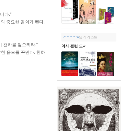
니다.”
의 중요한 열쇠가 된다.
c********4
님의 리스트
 천하를 덮으리라.”
역사 관련 도서
한 음모를 꾸민다. 천하