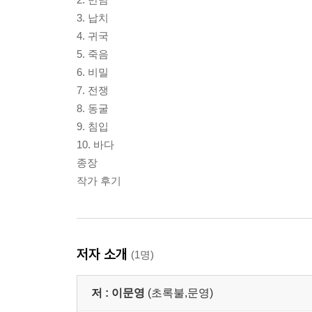
3. 납치
4. 귀국
5. 죽음
6. 비밀
7. 전쟁
8. 동굴
9. 침입
10. 바다
종장
작가 후기
저자 소개
(1명)
저 :
이문영
(초록불,문영)