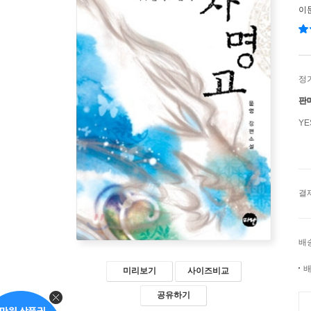
이
정
판
Y
결
배
배
미리보기
사이즈비교
공유하기