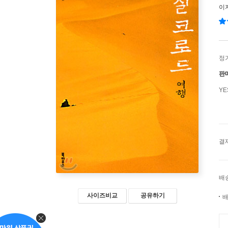
이
정
판
Y
결
배
사이즈비교
공유하기
배