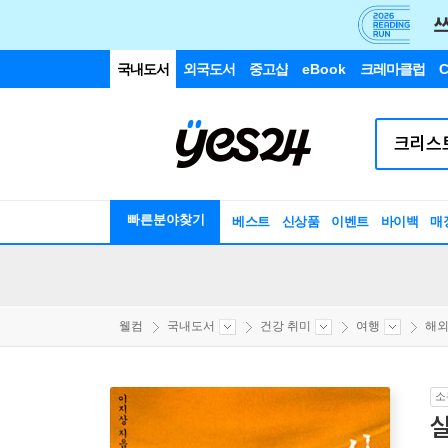
국내도서
외국도서
중고샵
eBook
크레마클럽
C
빠른분야찾기
베스트
신상품
이벤트
바이백
매
웰컴
국내도서
건강 취미
여행
해
소