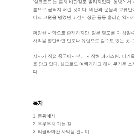
'실크로드'는 흔히 비단길로 알려져있다. 동방에서
름으로 굳혀져 버린 것이다. 비단과 문물의 교류만이
미르 고원을 넘었던 고선지 장군 등등 흘러간 역사가
황량한 사막으로 존재하지만, 일본 열도를 다 삼킬수
사막을 횡단하면 인도나 유럽으로 갈수도 있는 곳.
저자가 직접 중국에서부터 시작해 파키스탄, 터키를
을 담고 있다. 실크로드 여행기라고 해서 무거운 소
다.
목차
1. 둔황에서
2. 우루무치 가는 길
3. 티클라마칸 사막을 건너며