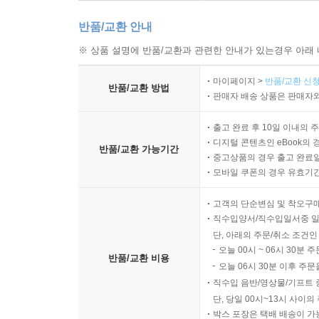
반품/교환 안내
※ 상품 설명에 반품/교환과 관련한 안내가 있는경우 아래 
마이페이지 >
반품/교환 신청
반품/교환 방법
판매자 배송 상품은 판매자와
출고 완료 후 10일 이내의 
디지털 콘텐츠인 eBook의 
반품/교환 가능기간
중고상품의 경우 출고 완료일
모바일 쿠폰의 경우 유효기간(
고객의 단순변심 및 착오구
직수입양서/직수입일서중 일
단, 아래의 주문/취소 조건인
오늘 00시 ~ 06시 30분 
반품/교환 비용
오늘 06시 30분 이후 주문
직수입 음반/영상물/기프트 
단, 당일 00시~13시 사이
박스 포장은 택배 배송이 가