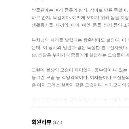
박물관에는 여러 종류의 반지, 상아로 만든 목걸이,
바로 반지, 목걸이다. 예쁘게 보이기 위해 몸을 치장
생활용기들, 새끼양, 아이, 여인, 동물, 병사 등의
부처님의 사리를 날랐다는 쌍혹낙타도 보인다. 이
는데, 이 당시의 밀린다 왕은 독실한 불교신자였다.
습, 깨달은 부처가 대중들에게 설법하는 모습들이 
그런데 불상의 모습이 재미있다. 콧수염이 나 있는 
둥그런 모습 등 각양각색이다. 여자들이나 보살들의
은 마치 그리스 철학자 같은 모습이다. 석가모니의
흔히 인도사람으로 알려져 있지만, 그는 카필라 
을 때 그곳에서 만난 네팔 소년은 석가모니는 현재
슷하다. 그들이 말이 맞다고 단정지을 수는 없지만,
회원리뷰
(1건)
---pp. 323~324