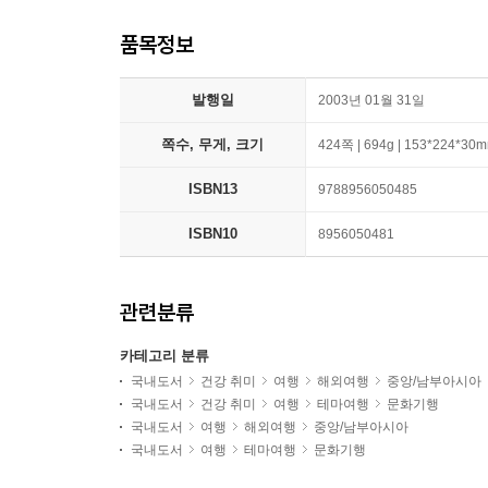
품목정보
발행일
2003년 01월 31일
쪽수, 무게, 크기
424쪽 | 694g | 153*224*30
ISBN13
9788956050485
ISBN10
8956050481
관련분류
카테고리 분류
국내도서
건강 취미
여행
해외여행
중앙/남부아시아
국내도서
건강 취미
여행
테마여행
문화기행
국내도서
여행
해외여행
중앙/남부아시아
국내도서
여행
테마여행
문화기행