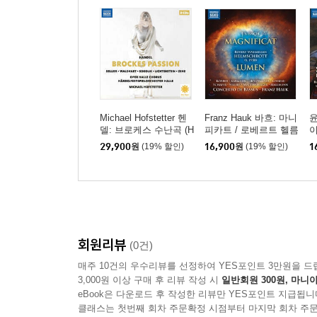
Michael Hofstetter 헨
Franz Hauk 바흐: 마니
윤
델: 브로케스 수난곡 (H
피카트 / 로베르트 헬름
이
andel: Brockes Passio
슈로트: 루멘 (Bach: M
아
29,900
원
(19% 할인)
16,900
원
(19% 할인)
1
n)
agnificat / Robert Helm
야
schrott: Lumen)
드
크
r
ar
회원리뷰
(0건)
매주 10건의 우수리뷰를 선정하여 YES포인트 3만원을 드
3,000원 이상 구매 후 리뷰 작성 시
일반회원 300원, 마니아
eBook은 다운로드 후 작성한 리뷰만 YES포인트 지급됩니
클래스는 첫번째 회차 주문확정 시점부터 마지막 회차 주문