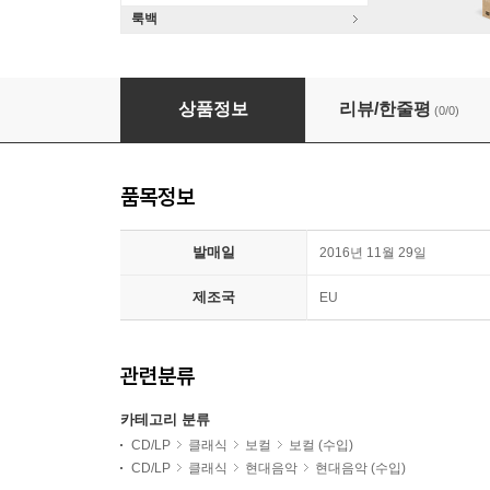
룩백
Franz Vitzthum 마드리갈리 - 막스 벡쉐퍼: 보컬
상품정보
리뷰/한줄평
(0/0)
품목정보
발매일
2016년 11월 29일
제조국
EU
관련분류
카테고리 분류
CD/LP
클래식
보컬
보컬 (수입)
CD/LP
클래식
현대음악
현대음악 (수입)