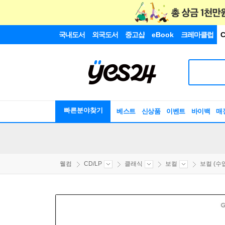
국내도서
외국도서
중고샵
eBook
크레마클럽
C
빠른분야찾기
베스트
신상품
이벤트
바이백
매
웰컴
CD/LP
클래식
보컬
보컬 (수