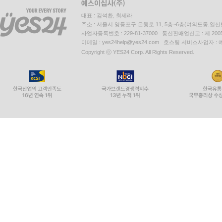
대표 : 김석환, 최세라
주소 : 서울시 영등포구 은행로 11, 5층~6층(여의도동,일신
사업자등록번호 : 229-81-37000 통신판매업신고 : 제 200
이메일 : yes24help@yes24.com 호스팅 서비스사업자 :
Copyright ⓒ YES24 Corp. All Rights Reserved.