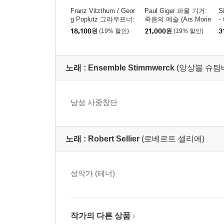
Franz Vitzthum / Geor
Paul Giger 파울 기거:
S
g Poplutz 그라우프너:
죽음의 예술 (Ars Morie
-
칸타타 아리아와 이중
ndi)
18,100
원
(19% 할인)
21,000
원
(19% 할인)
3
창, 협주곡 (Graupner:
(
Der Herr is Auferstande
W
n)
M
노래 :
Ensemble Stimmwerck
(앙상블 슈팀
남성 사중창단
노래 :
Robert Sellier
(로베르트 셀리에)
성악가 (테너)
작가의 다른 상품