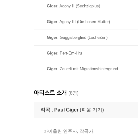
Giger
: Agony II (Sechzigplus)
Giger
: Agony III (Die bosen Mutter)
Giger
: Guggisberglied (LocheZen)
Giger
: Pert-Em-Hru
Giger
: Zauerli mit Migrationshintergrund
아티스트 소개
(8명)
작곡 :
Paul Giger
(파울 기거)
바이올린 연주자, 작곡가.