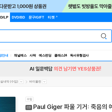
D/LP
DVD/BD
문구
/GIFT
티켓
장안내
채널예스
사락
예스펀딩
클래스24
독서유형검사
RBTI Lab
독서유형검사
AI 일문백답
의견 남기면 YES상품권!
실내악 (수입)
바이올린
수입
Paul Giger 파울 기거: 죽음의 예
CD