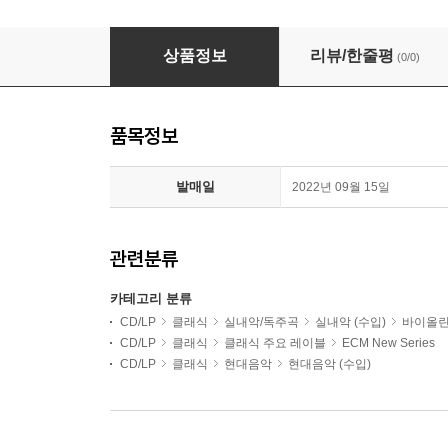
Paul Giger 파울 기거: 죽음의 예술 (Ars Moriend
상품정보
리뷰/한줄평
(0/0)
품목정보
발매일
2022년 09월 15일
관련분류
카테고리 분류
CD/LP
클래식
실내악/독주곡
실내악 (수입)
바이올
CD/LP
클래식
클래식 주요 레이블
ECM New Series
CD/LP
클래식
현대음악
현대음악 (수입)