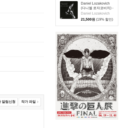
Daniel Lozakovich
(다니엘 로자코비치) -
바이올린 소품집
Daniel Lozakovich
(Lost to the World)
21,500
원
(19% 할인)
 알림신청
작가 파일