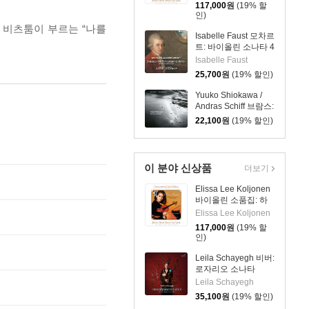
(Heartbreak:
117,000
원
(19% 할
Romantic Encores
인)
For Violin) [투명 클리
츠 비츠툼이 부르는 “나를
어 컬러 2LP]
Isabelle Faust 모차르
트: 바이올린 소나타 4
집 K. 296, 303, 380,
Isabelle Faust
481 - 이자벨 파우스
25,700
원
(19% 할인)
트
Yuuko Shiokawa /
Andras Schiff 브람스:
바이올린 소나타 1번 /
22,100
원
(19% 할인)
슈만: 바이올린 소나
타 2번 (Brahms /
Schumann: Violin
Sonatas)
이 분야 신상품
더보기
Elissa Lee Koljonen
바이올린 소품집: 하
트브레이크
Elissa Lee Koljonen
(Heartbreak:
117,000
원
(19% 할
Romantic Encores
인)
For Violin) [투명 클리
어 컬러 2LP]
Leila Schayegh 비버:
로자리오 소나타
(Biber: Rosary
Leila Schayegh
Sonatas)
35,100
원
(19% 할인)