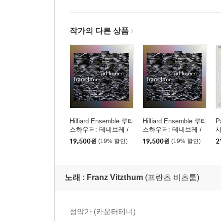
작가의 다른 상품
Hilliard Ensemble 루티
Hilliard Ensemble 루티
P
스하우저: 테네브레 /
스하우저: 테네브레 /
샤
기거: 페르트 엠 흐루
기거: 페르트 엠 흐루
C
19,500
원
(19% 할인)
19,500
원
(19% 할인)
2
(Trans Limen ad Lume
(Trans Limen ad Lume
n - Rutishauser / Paul
n - Rutishauser / Paul
Giger)
Giger)
노래 :
Franz Vitzthum
(프란츠 비츠툼)
성악가 (카운터테너)