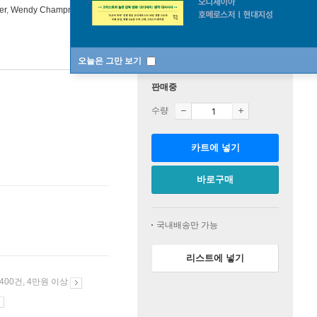
er
,
Wendy Champney
연주 외 3명
ECM
/
ECM New series
오늘은 그만 보기
판매중
수량
카트에 넣기
바로구매
국내배송만 가능
리스트에 넣기
 400건, 4만원 이상