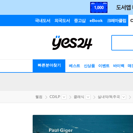
국내도서
외국도서
중고샵
eBook
크레마클럽
C
빠른분야찾기
베스트
신상품
이벤트
바이백
매
웰컴
CD/LP
클래식
실내악/독주곡