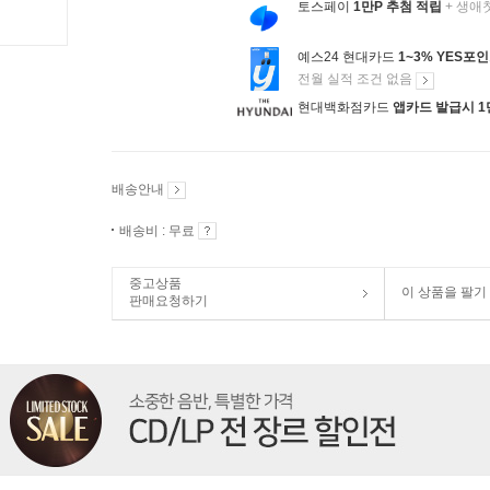
토스페이
1만P 추첨 적립
+ 생애
예스24 현대카드
1~3% YES포
전월 실적 조건 없음
현대백화점카드
앱카드 발급시 1
배송안내
배송비 : 무료
중고상품
이 상품을 팔기
판매요청하기