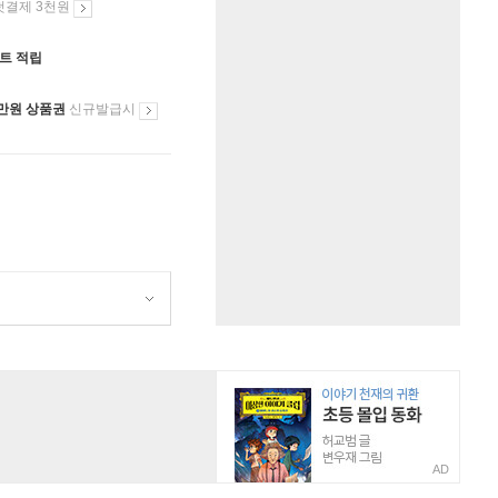
첫결제 3천원
인트 적립
만원 상품권
신규발급시
AD