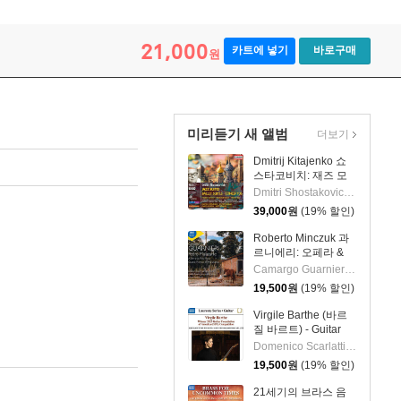
21,000
카트에 넣기
바로구매
원
미리듣기 새 앨범
더보기
Dmitrij Kitajenko 쇼
스타코비치: 재즈 모
음곡, 발레 모음곡, 협
Dmitri Shostakovich 작곡 외 6명
주곡들
39,000
원
(19% 할인)
(Shostakovich: Jazz
Suite; Ballet Suites;
Roberto Minczuk 과
Concertos)
르니에리: 오페라 &
관현악 작품집
Camargo Guarnieri 작곡 외 2명
(Guarnieri: Pedro
19,500
원
(19% 할인)
Malazarte)
Virgile Barthe (바르
질 바르트) - Guitar
Recital (기타 리사이
Domenico Scarlatti 작곡 외 5명
틀)
19,500
원
(19% 할인)
21세기의 브라스 음