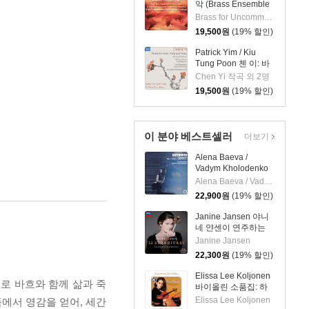
악 (Brass Ensemble
Music - 21st Century)
Brass for Uncommon Times 실내악
19,500
원
(19% 할인)
Patrick Yim / Kiu
Tung Poon 첸 이: 바
이올린, 비올라, 피아
Chen Yi 작곡 외 2명
노 작품집 (Chen Yi:
19,500
원
(19% 할인)
Works For Violin,
Viola And Piano)
이 분야 베스트셀러
더보기
Alena Baeva /
Vadym Kholodenko
베토벤: 바이올린 소
Alena Baeva / Vadym Kholodenko
나타 5번 '봄', 9번 '크
22,900
원
(19% 할인)
로이처', 3번
(Beethoven: Violin
Janine Jansen 야니
Sonatas Nos. 5
네 얀센이 연주하는
"Spring", 9 'Kreutzer"
12개의 스트라디바리
Janine Jansen
& 3)
(12 Stradivari)
22,300
원
(19% 할인)
Elissa Lee Koljonen
로 바흐와 함께 삶과 죽
바이올린 소품집: 하
트브레이크
Elissa Lee Koljonen
에서 영감을 얻어, 세간