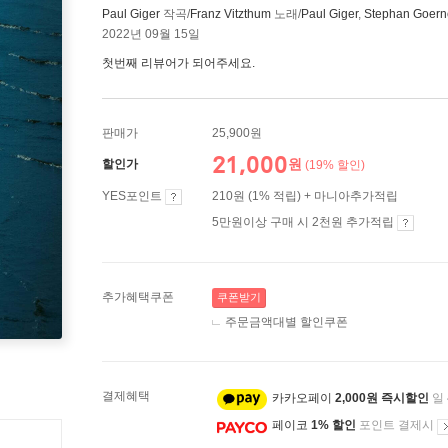
Paul Giger
작곡/
Franz Vitzthum
노래/
Paul Giger
,
Stephan Goern
2022년 09월 15일
첫번째 리뷰어가 되어주세요.
판매가
25,900원
21,000
원
할인가
(19% 할인)
YES포인트
210원 (1% 적립) + 마니아추가적립
5만원이상 구매 시 2천원 추가적립
추가혜택쿠폰
쿠폰받기
주문금액대별 할인쿠폰
결제혜택
카카오페이
2,000원 즉시할인
일
페이코
1% 할인
포인트 결제시