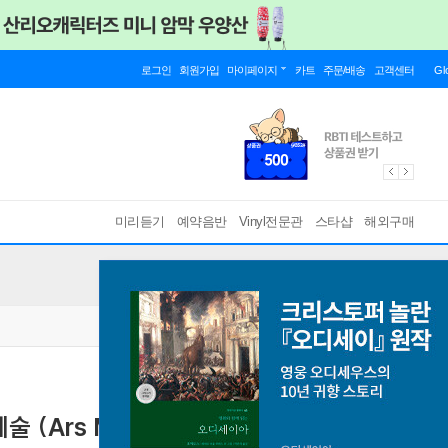
로그인
회원가입
마이페이지
카트
주문/배송
고객센터
Gl
미리듣기
예약음반
Vinyl전문관
스타샵
해외구매
술 (Ars Moriendi)