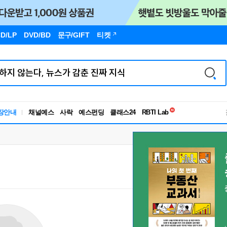
D/LP
DVD/BD
문구
/GIFT
티켓
독서유형검사
장안내
채널예스
사락
예스펀딩
클래스24
RBTI Lab
독서유형검사