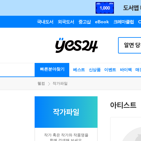
국내도서
외국도서
중고샵
eBook
크레마클럽
C
빠른분야찾기
베스트
신상품
이벤트
바이백
매
웰컴
작가파일
아티스트
작가파일
작가 혹은 작가와 작품명을
함께 검색해 보세요.