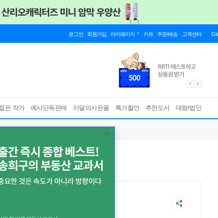
로그인
회원가입
마이페이지
카트
주문/배송
고객센터
Gl
젊은 작가
예사단독판매
이달의사은품
특가할인
추천도서
대량/법인