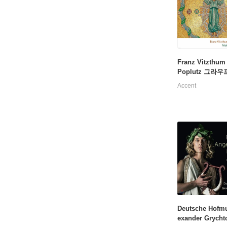
Franz Vitzthum
Poplutz 그라우
타타 아리아와 이
Accent
협주곡 (Graupner
Herr is Auferst
Deutsche Hofmu
exander Grycht