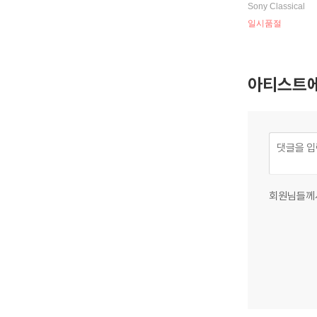
흐: 오마주 칸타타
Sony Classical
nehme Melodei 
일시품절
ach: Huldigung
en 216a & 210
더 그뤼히톨리크
호프무지크
아티스트에
회원님들께