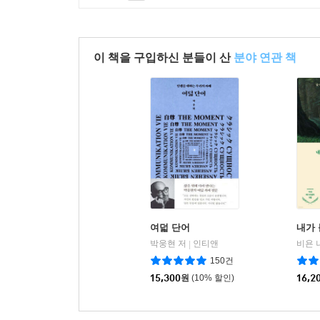
이 책을 구입하신 분들이 산
분야 연관 책
여덟 단어
내가 
박웅현 저
인티앤
|
150건
15,300
원
(10% 할인)
16,2