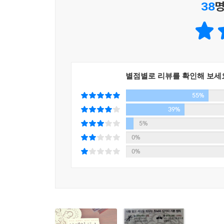
38
명
떨어진 거리에 있는 사물의 길이를 정확하게 알아
8. 생각의 와해｜스트레스 … 뇌는 스트레스를 받
살에는 뉴욕에서 개인전을 열 정도로 뛰어난 미
스트레스는 두뇌의 적이다. 스트레스를 받으면 두
실망하거나, 부러워할 필요는 없다. 이 사람들은 모
신체적 위협에 맞서야 할 때는 매우 유용해도, 근
두뇌는 모두 독특한 작동방식을 지니고 있다.
도움도 안 된다! 물론 스트레스 중에는 두뇌에 
것이므로, 몇 달 또는 몇 년간 지속되는 스트레스는
인간 두뇌의 세계는 미스터리지만, 우리가 꼭 알아야
별점별로 리뷰를 확인해 보세
두뇌와 마음의 원리를 아는 것은 우리의 생존과 변화
9. 생각의 강화｜감각 … 자극이 다양할수록 생각
55%
이 책의 저자가 전달하려고 하는 것은 과학적 지식
감각의 제국에서, 오감은 늘 일제히 작동한다. 그렇
등 과학에 기초를 둔 효율적인 두뇌 활용법이다.
39%
더 많이 기억하려면, 학습하는 것에 더 많은 감각적
5%
들어 글과 그림이 같이 실린 책처럼) 두뇌는 주의를
0%
0%
10. 생각의 포착｜시각 … 시각은 다른 어느 감각
시각적인 자극이 텍스트나 말로 하는 연설보다 얼
우리 조상들이 시각을 통해 먹을 것과 위협, 그리고
것은 약 10% 정도만을 기억한다. 문서가 글로만 
테스트 결과는 65%로 향상된다.