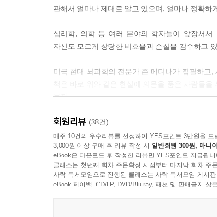
관해서 얼마나 제대로 알고 있으며, 얼마나 정확하
5. 생각의 저장｜단기기억 … 기억을 남기려면 반
인간의 두뇌는 한 번에 30초 동안 7가지의 정
심리학, 의학 등 여러 분야의 학자들이 앞장서서
기억하려면, 계속해서 그 정보를 반복하면서 알고자 
자신도 모르게 상당한 비효율과 손실을 감수하고 있
여러 가지가 있다. ≪브레인 룰스≫에서는 서술적 기억(
미국 현대 뇌과학의 전문가 존 메디나가 집필하고, 
6. 생각의 형성｜장기기억 … 기억은 다시 반복을 
책은 바로 위와 같은 현실에 의문을 품은 사람들을 위
하나의 기억이 ‘통합’되어 머릿속에 자리를 잡으려면
보자.
‘정기적으로’ ‘일정 간격을 두고’ 반복 노출시키는 
떠올리기만 해도 기억이 처음의 불안정한 상태로
회원리뷰
이야기 하나. 미국에서만 매해 임직원의 스트레스로 
(38건)
‘영원한 기억’ 같은 것은 없을지도 모르는 일이다.
달러의 손실이 발생한다. 미항공우주국(NASA)은
매주 10건의 우수리뷰를 선정하여 YES포인트 3만원을 드
7. 생각의 처리｜잠 … 잠은 생각과 학습의 필수 
3,000원 이상 구매 후 리뷰 작성 시
일반회원 300원, 마니아
자면 ‘뇌가 쉬는 것’으로 생각하지만 사실 ‘잠’자
일과 중에 ‘낮잠시간’을 만들고, 오후 3시에는 회
eBook은 다운로드 후 작성한 리뷰만 YES포인트 지급됩니
문제를 생각하면서 잠들라는 얘기. 대부분 연구에서
이유는 명확하게 밝혀지지 않았다. 지금까지 알려진 
클래스는 첫번째 회차 주문확정 시점부터 마지막 회차 주문
것이 증명됐다.
사락 독서모임으로 진행된 클래스는 사락 독서모임 게시판
학습을 하기 위해 잠을 자는지도 모른다. 즉, 공부
eBook 페이백, CD/LP, DVD/Blu-ray, 패션 및 판매금
없이 잠이 밀려오는 것은 두뇌의 원리에 따르면 
이야기 둘. 여러분은 8,388,628×2를 몇 초 만
것이다.
해내는 사람이 있다. 어떤 남자 아이는 시계를 보지