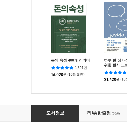
돈의 속성 400쇄 리커버
하루 한 장 
위한 필사 노
1,891건
16,020
원
(10% 할인)
21,420
원
(10
브레인 룰스
도서정보
리뷰/한줄평
(38/6)