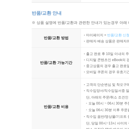
반품/교환 안내
※ 상품 설명에 반품/교환과 관련한 안내가 있는경우 아래 
마이페이지 >
반품/교환 신청
반품/교환 방법
판매자 배송 상품은 판매자와
출고 완료 후 10일 이내의 
디지털 콘텐츠인 eBook의 
반품/교환 가능기간
중고상품의 경우 출고 완료일
모바일 쿠폰의 경우 유효기간(
고객의 단순변심 및 착오구
직수입양서/직수입일서중 일
단, 아래의 주문/취소 조건인
오늘 00시 ~ 06시 30분 
반품/교환 비용
오늘 06시 30분 이후 주문
직수입 음반/영상물/기프트 
단, 당일 00시~13시 사이