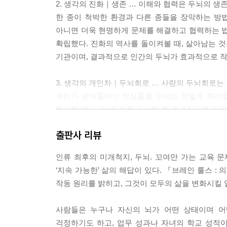
2. 생각의 진화｜생존 … 이해와 협력은 두뇌의 
한 종이 척박한 환경과 다른 종들을 장악하는 방
아니면 더욱 현명하게 문제를 해결하고 협력하는 법
확립했다. 진화의 역사를 돌이켜볼 때, 살아남는 것
기관이며, 결과적으로 인간의 두뇌가 효과적으로 작
3. 생각의 개인차｜두뇌회로 … 사람의 두뇌회로는
우리가 받아들이는 정보들을 두뇌는 어떻게 처리할
학습할 때, 뇌는 정보를 가능한 한 효과적으로 저
지능의 범주는 3가지, 7가지가 아니라 세계 인구 
출판사 리뷰
‘유연성을 가지고’ ‘광범위한 다양성을 반영’해야 
인류 최후의 미개척지, 두뇌. 꼬여만 가는 교육 문
4. 생각의 흐름｜주의 … 따분한 것들은 관심을 끌
‘지속 가능한’ 삶의 해답이 있다. 『브레인 룰스 :
비즈니스 프레젠테이션을 하는 사람들과 교사, 강사
작동 원리를 밝히고, 그것이 모두의 삶을 변화시킬
눈앞에 뭔가 지루한 것이 펼쳐지면 우리는 관심을 바로
관련한 것들이다. 한편, 사람은 한 번에 한 가지씩만
사람들은 누구나 자신의 뇌가 어떤 상태이며 어
적어도 주의를 어느 정도 이상 기울여야 할 때면,
걱정하기도 하고, 업무 성과나 자녀의 학교 성적이