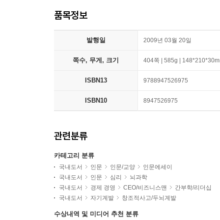
품목정보
발행일
2009년 03월 20일
쪽수, 무게, 크기
404쪽 | 585g | 148*210*30
ISBN13
9788947526975
ISBN10
8947526975
관련분류
카테고리 분류
국내도서
인문
인문/교양
인문에세이
국내도서
인문
심리
뇌과학
국내도서
경제 경영
CEO/비즈니스맨
간부학/리더십
국내도서
자기계발
창조적사고/두뇌계발
수상내역 및 미디어 추천 분류