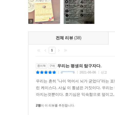
11. 생각의 대결｜남과 여 … 남자와 여자는 다르
남자와 여자의 뇌는 다르다. 남성과 여성의 뇌는
주는 영역 역시 남녀 간에 차이가 있다. 그런 
3
나타나지는 않을 수도 있으며, 무엇보다도 인류는 이
12. 생각의 재발견｜탐구 … 우리는 평생 타고난 
전체 리뷰
(38)
인간이 지닌 최고의 특성은 나이의 높낮이를 불문하고
전략을 사용해서 더 많은 것들을 학습한다. 얼마 전
1
줄어든다고 믿었다. 하지만 최신 연구 결과에 따
것이 입증되었다. 즉, 인간은 아기부터 성인을 거쳐
우리는 평생의 탐구자다.
종이책
구매
d********6
2021-06-06
신고
|
|
|
우리는 흔히 "나이 먹어서 뇌가 굳었다"라는 
린 케이스다. 사실 이 통념은 거짓이다. 우리는
아지는것뿐이다. 호기심은 익숙함으로 덮이고, 불
2명
이 이 리뷰를 추천합니다.