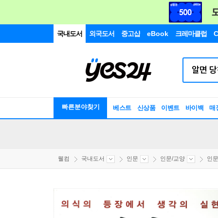
국내도서
외국도서
중고샵
eBook
크레마클럽
C
빠른분야찾기
베스트
신상품
이벤트
바이백
매
웰컴
국내도서
인문
인문/교양
인