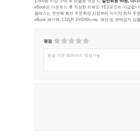
1,000원 이상 구매 후 한줄평 작성 시
일반회원 50원, 마니
eBook은 다운로드 후 작성한 리뷰만 YES포인트 지급됩니
클래스는 첫번째 회차 주문확정 시점부터 마지막 회차 주문
eBook 페이백, CD/LP, DVD/Blu-ray, 패션 및 판매금
평점
한글 기준 50자까지 작성가능