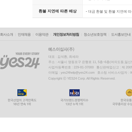
환불 지연에 따른 배상
대금 환불 및 환불 지연에 
회사소개
인재채용
이용약관
개인정보처리방침
청소년보호정책
도서홍보안내
대표 : 김석환, 최세라
주소 : 서울시 영등포구 은행로 11, 5층~6층(여의도동,일신
사업자등록번호 : 229-81-37000 통신판매업신고 : 제 200
이메일 : yes24help@yes24.com 호스팅 서비스사업자 :
Copyright ⓒ YES24 Corp. All Rights Reserved.