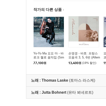
작가의 다른 상품
Yo-Yo Ma 요요 마 - 바
손영경 - 바흐: 프랑스
요
로크 첼로 음악집 (Sim
모음곡 3, 5, 6번 (Allem
코
ply Baroque) [청록 컬
ande)
a
77,100
원
13,400
원
(19% 할인)
1
러 2LP]
노래 :
Thomas Laske
(토마스 라스케)
노래 :
Jutta Bohnert
(유타 뵈네르트)