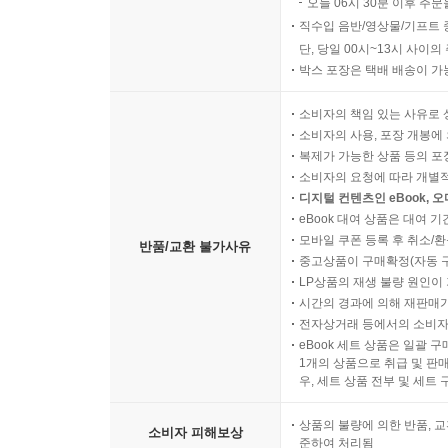
오늘 06시 30분 이후 주문
직수입 음반/영상물/기프트 
단, 당일 00시~13시 사이
박스 포장은 택배 배송이 가
소비자의 책임 있는 사유로 
소비자의 사용, 포장 개봉에 
복제가 가능한 상품 등의 포장을 
소비자의 요청에 따라 개별
디지털 컨텐츠인 eBook, 
eBook 대여 상품은 대여 기
모바일 쿠폰 등록 후 취소/환
반품/교환 불가사유
중고상품이 구매확정(자동 
LP상품의 재생 불량 원인이 기
시간의 경과에 의해 재판매가
전자상거래 등에서의 소비자
eBook 세트 상품은 일괄 
1개의 상품으로 취급 및 판매
우, 세트 상품 전부 및 세트
상품의 불량에 의한 반품, 교
소비자 피해보상
준하여 처리됨