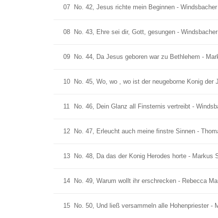
07
No. 42, Jesus richte mein Beginnen - Windsbache
08
No. 43, Ehre sei dir, Gott, gesungen - Windsbach
09
No. 44, Da Jesus geboren war zu Bethlehem - Mar
10
No. 45, Wo, wo , wo ist der neugeborne Konig der
11
No. 46, Dein Glanz all Finsternis vertreibt - Win
12
No. 47, Erleucht auch meine finstre Sinnen - Tho
13
No. 48, Da das der Konig Herodes horte - Markus 
14
No. 49, Warum wollt ihr erschrecken - Rebecca Ma
15
No. 50, Und ließ versammeln alle Hohenpriester -