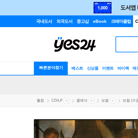
국내도서
외국도서
중고샵
eBook
크레마클럽
C
빠른분야찾기
베스트
신상품
이벤트
바이백
매
웰컴
CD/LP
클래식
보컬
보컬 (수