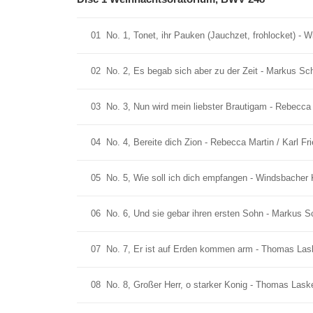
01
No. 1, Tonet, ihr Pauken (Jauchzet, frohlocket) - 
02
No. 2, Es begab sich aber zu der Zeit - Markus Scha
03
No. 3, Nun wird mein liebster Brautigam - Rebecca M
04
No. 4, Bereite dich Zion - Rebecca Martin / Karl Fri
05
No. 5, Wie soll ich dich empfangen - Windsbacher K
06
No. 6, Und sie gebar ihren ersten Sohn - Markus Sch
07
No. 7, Er ist auf Erden kommen arm - Thomas Laske
08
No. 8, Großer Herr, o starker Konig - Thomas Laske 