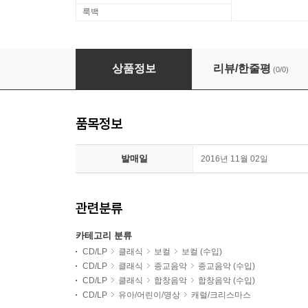
룩백
Windsbacher Knabenchor 바흐: 크리스마스 오라
상품정보
리뷰/한줄평
(0/0)
품목정보
발매일
2016년 11월 02일
관련분류
카테고리 분류
CD/LP
클래식
보컬
보컬 (수입)
CD/LP
클래식
종교음악
종교음악 (수입)
CD/LP
클래식
합창음악
합창음악 (수입)
CD/LP
유아/어린이/명상
캐럴/크리스마스