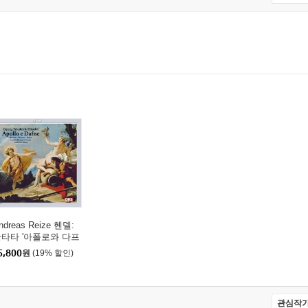
ndreas Reize 헨델:
타타 '아폴로와 다프
' (Handel: Apollo e D
5,800
원
(19% 할인)
fne)
관심작가