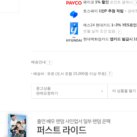
페이코
1% 할인
포인트 결제시
토스페이
1만P 추첨 적립
+ 생애
예스24 현대카드
1~3% YES포
전월 실적 조건 없음
현대백화점카드
앱카드 발급시 1
배송안내
배송비 : 유료 (도서 포함 15,000원 이상 무료)
중고상품
이 상품을 팔기
판매요청하기