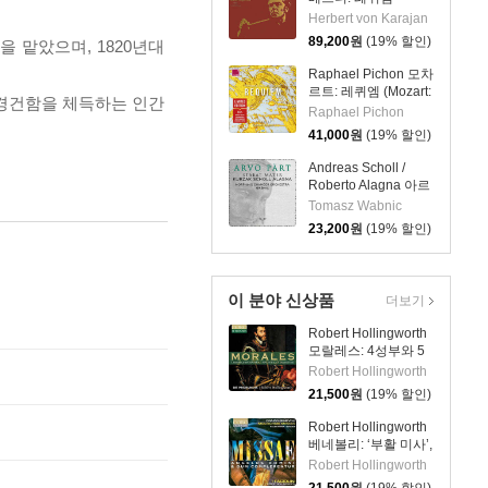
(Verdi: Messa da
Herbert von Karajan
Requiem) [2LP]
89,200
원
(19% 할인)
 맡았으며, 1820년대
Raphael Pichon 모차
르트: 레퀴엠 (Mozart:
 경건함을 체득하는 인간
Requiem in d minor,
Raphael Pichon
K.626) [2LP]
41,000
원
(19% 할인)
Andreas Scholl /
Roberto Alagna 아르
보 패르트: 스타바트
Tomasz Wabnic
마테르 (Part: Stabat
23,200
원
(19% 할인)
Mater)
이 분야 신상품
더보기
Robert Hollingworth
모랄레스: 4성부와 5
성부 미사 ‘무장한 사
Robert Hollingworth
람’, 마니피카트
21,500
원
(19% 할인)
(Morales: L'homme
arme Masses)
Robert Hollingworth
베네볼리: ‘부활 미사’,
‘성령강림 미사’
Robert Hollingworth
(Benevoli: Missae