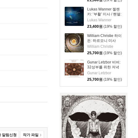
21,500
원
(19% 할인)
Angelus Domini &
Dum Complerentur)
Lukas Wanner 젤렌
카: ‘부활’ 미사 / 헨델:
‘캐롤라인 왕비를 위
Lukas Wanner
한 장례식 앤섬’
23,400
원
(19% 할인)
(Zelenka: Missa
Paschalis / Handel:
William Christie 하이
Funeral Anthem for
든: 하르모니 미사
Queen Caroline)
Hob. XXII:14 (Haydn:
William Christie
Harmoniemesse Nr.7
25,700
원
(19% 할인)
& 14)
Gunar Letzbor 비버:
32성부를 위한 저녁
기도 (Biber:
Gunar Letzbor
Vesperae A 32)
25,700
원
(19% 할인)
 알림신청
작가 파일