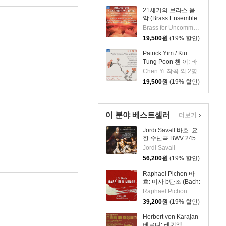
21세기의 브라스 음
악 (Brass Ensemble
Music - 21st Century)
Brass for Uncommon Times 실내악
19,500
원
(19% 할인)
Patrick Yim / Kiu
Tung Poon 첸 이: 바
이올린, 비올라, 피아
Chen Yi 작곡 외 2명
노 작품집 (Chen Yi:
19,500
원
(19% 할인)
Works For Violin,
Viola And Piano)
이 분야 베스트셀러
더보기
Jordi Savall 바흐: 요
한 수난곡 BWV 245
(Bach: Johannes-
Jordi Savall
Passion BWV 245)
56,200
원
(19% 할인)
[Hybrid SACD]
Raphael Pichon 바
흐: 미사 b단조 (Bach:
Mass in b minor,
Raphael Pichon
BWV 232)
39,200
원
(19% 할인)
Herbert von Karajan
베르디: 레퀴엠