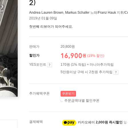
2)
Andrea Lauren Brown
,
Markus Schafer
노래/
Franz Hauk
지휘/
C
2019년 01월 09일
첫번째 리뷰어가 되어주세요.
판매가
20,800원
16,900
원
할인가
(19% 할인)
YES포인트
170원 (1% 적립) + 마니아추가적립
5만원이상 구매 시 2천원 추가적립
추가혜택쿠폰
쿠폰받기
주문금액대별 할인쿠폰
결제혜택
카카오페이
2,000원 즉시할인
일