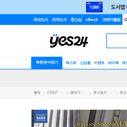
국내도서
외국도서
중고샵
eBook
크레마클럽
C
빠른분야찾기
베스트
신상품
이벤트
바이백
매
웰컴
CD/LP
클래식
종교음악
종교