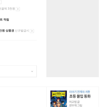
첫결제 3천원
인트 적립
만원 상품권
신규발급시