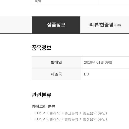
룩백
Franz Hauk 요한 지몬 마이어: 모테트 작품 2집 (Mayr
상품정보
리뷰/한줄평
(0/0)
품목정보
발매일
2019년 01월 09일
제조국
EU
관련분류
카테고리 분류
CD/LP
클래식
종교음악
종교음악 (수입)
CD/LP
클래식
합창음악
합창음악 (수입)