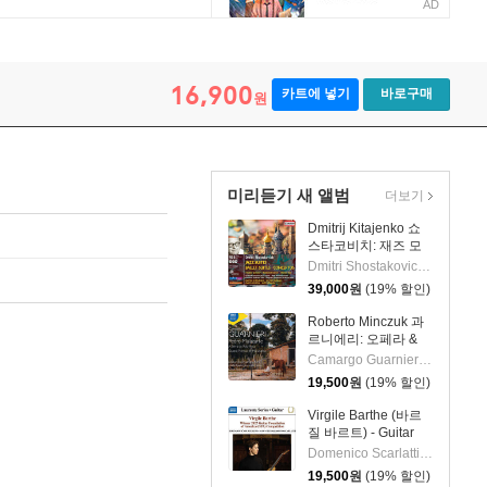
AD
16,900
카트에 넣기
바로구매
원
미리듣기 새 앨범
더보기
Dmitrij Kitajenko 쇼
스타코비치: 재즈 모
음곡, 발레 모음곡, 협
Dmitri Shostakovich 작곡 외 6명
주곡들
39,000
원
(19% 할인)
(Shostakovich: Jazz
Suite; Ballet Suites;
Roberto Minczuk 과
Concertos)
르니에리: 오페라 &
관현악 작품집
Camargo Guarnieri 작곡 외 2명
(Guarnieri: Pedro
19,500
원
(19% 할인)
Malazarte)
Virgile Barthe (바르
질 바르트) - Guitar
Recital (기타 리사이
Domenico Scarlatti 작곡 외 5명
틀)
19,500
원
(19% 할인)