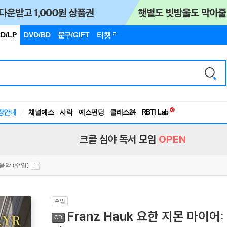
D/LP
DVD/BD
문구
/GIFT
티켓
독서유형검사
RBTI Lab
장안내
채널예스
사락
예스펀딩
클래스24
독서유형검사
크클 심야 독서 모임
OPEN
음악 (수입)
수입
Franz Hauk 요한 지몬 마이어: 
CD