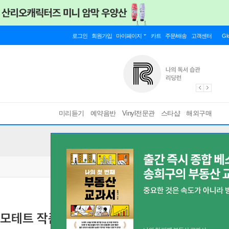
로그인
회원가입
마이페이지
카트
주문/배송
고객센터
Gl
미리듣기
예약음반
Vinyl전문관
스타샵
해외구매
모테트 작품 2집 (Mayr: Motets, Vol.