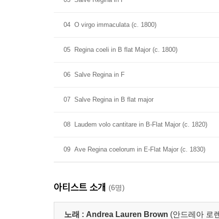
04
O virgo immaculata (c. 1800)
05
Regina coeli in B flat Major (c. 1800)
06
Salve Regina in F
07
Salve Regina in B flat major
08
Laudem volo cantitare in B-Flat Major (c. 1820)
09
Ave Regina coelorum in E-Flat Major (c. 1830)
아티스트 소개
(6명)
노래 :
Andrea Lauren Brown
(안드레아 로렌