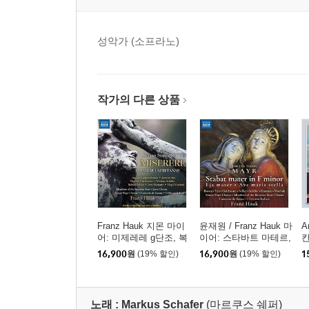
성악가 (소프라노)
작가의 다른 상품
Franz Hauk 지몬 마이
윤재원 / Franz Hauk 마
A
어: 미제레레 g단조, 복
이어: 스타바트 마테르,
칸
되신 동정녀 마리아를
아베 마리스 스텔라, 에
네
16,900
원
(19% 할인)
16,900
원
(19% 할인)
1
위한 리타니아 [연송] (J
야 마테르 - 비르투오지
a
ohann Simon Mayr: Mi
이탈리아니, 콘체르토
serere, Litaniae Lauret
드 바수스, 프란츠 하우
anae)
크 (Johann Simon May
노래 :
Markus Schafer
(마르쿠스 쉐퍼)
r: Stabat Mater, Ave M