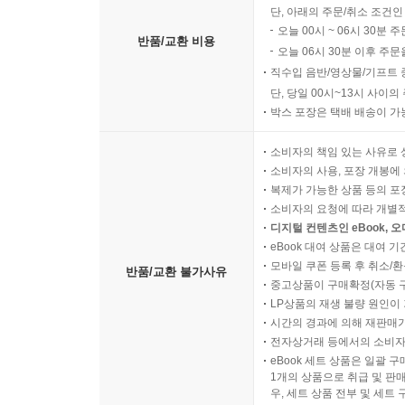
단, 아래의 주문/취소 조건인
오늘 00시 ~ 06시 30분 
반품/교환 비용
오늘 06시 30분 이후 주문
직수입 음반/영상물/기프트 
단, 당일 00시~13시 사이
박스 포장은 택배 배송이 가
소비자의 책임 있는 사유로 
소비자의 사용, 포장 개봉에 
복제가 가능한 상품 등의 포장을 
소비자의 요청에 따라 개별
디지털 컨텐츠인 eBook, 
eBook 대여 상품은 대여 기
모바일 쿠폰 등록 후 취소/환
반품/교환 불가사유
중고상품이 구매확정(자동 
LP상품의 재생 불량 원인이 기
시간의 경과에 의해 재판매가
전자상거래 등에서의 소비자
eBook 세트 상품은 일괄 
1개의 상품으로 취급 및 판매
우, 세트 상품 전부 및 세트