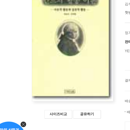
김
첫
정
판
Y
결
배
배
사이즈비교
공유하기