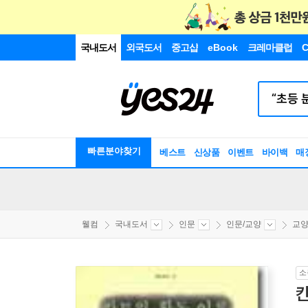
국내도서
외국도서
중고샵
eBook
크레마클럽
C
빠른분야찾기
베스트
신상품
이벤트
바이백
매
웰컴
국내도서
인문
인문/교양
교양
소