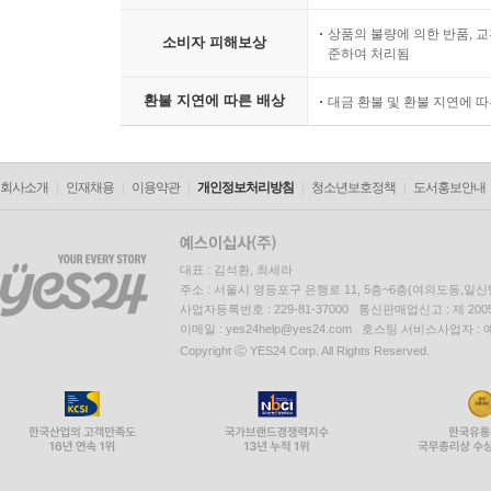
상품의 불량에 의한 반품, 교
소비자 피해보상
준하여 처리됨
환불 지연에 따른 배상
대금 환불 및 환불 지연에 
회사소개
인재채용
이용약관
개인정보처리방침
청소년보호정책
도서홍보안내
대표 : 김석환, 최세라
주소 : 서울시 영등포구 은행로 11, 5층~6층(여의도동,일신
사업자등록번호 : 229-81-37000 통신판매업신고 : 제 200
이메일 : yes24help@yes24.com 호스팅 서비스사업자 :
Copyright ⓒ YES24 Corp. All Rights Reserved.