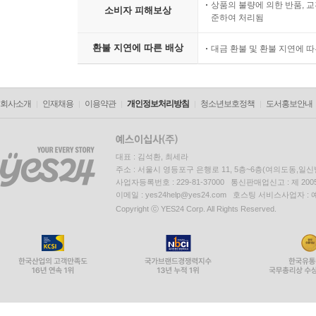
상품의 불량에 의한 반품, 교
소비자 피해보상
준하여 처리됨
환불 지연에 따른 배상
대금 환불 및 환불 지연에 
회사소개
인재채용
이용약관
개인정보처리방침
청소년보호정책
도서홍보안내
대표 : 김석환, 최세라
주소 : 서울시 영등포구 은행로 11, 5층~6층(여의도동,일신
사업자등록번호 : 229-81-37000 통신판매업신고 : 제 200
이메일 : yes24help@yes24.com 호스팅 서비스사업자 :
Copyright ⓒ YES24 Corp. All Rights Reserved.