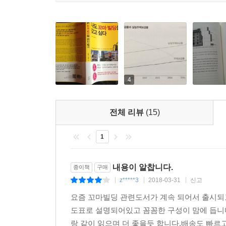
인 효자 임차인인 은행이 빠져나가는 일이 많아지
가 10억 원, 보증금 1억 원인 꼬마 빌딩의 경우 월 
면 6.7%로 임대료가 올라갈수록 수익률이 올라간다. --
건축을 위한 토지매입에 대한 노하우를 살펴보도록
역, 용도지구, 용도구역의 건폐율과 용적률, 제한사
4
문에 반드시 확인하자. 일조권은 토지가격, 건축물
정남향으로 일조권을 받는 경우가 있기 때문에 정
는 인접대지 경계선으로부터 6m 이내 범위 안에서
전체 리뷰
(15)
용되는지도 확인해야 한다. 건축물이나 대지 전부
높이, 규모, 색채, 도로, 건축선 등이 규제받기 때문에 
1
권리분석은 경매물건을 낙찰받기 전 낙찰대금 이외
내용이 알찹니다.
종이책
구매
수익은 고사하고 손실을 볼 수도 있어서 매우 중
z*****3
2018-03-31
신고
|
|
|
인수해야 할 권리와 인수되지 않고 소멸되는 권리
요즘 꼬마빌딩 관련도서가 계속 되어서 출시되
해야 한다. 예를 들어 임차인이 말소기준권리 이전
도표로 설명되어있고 꼼꼼한 구성이 맘에 듭니
증금 전액 또는 일부를 낙찰받은 매수인이 인수해야 
랑 같이 읽으며 더 좋을듯 합니다.배송도 빠르고