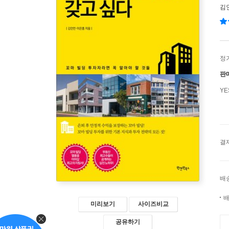
김
정
판
Y
결
배
배
미리보기
사이즈비교
공유하기