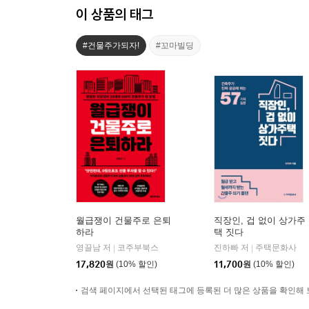
이 상품의 태그
#건물주가되자!
#꼬마빌딩
월급쟁이 건물주로 은퇴
직장인, 겁 없이 상가주
하라
택 짓다
영끌남 저
코주부북스
진하빠 저
주택문화사
|
|
17,820
원
(10% 할인)
11,700
원
(10% 할인)
검색 페이지에서 선택된 태그에 등록된 더 많은 상품을 확인해 