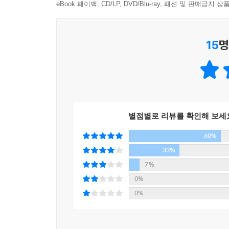
저자를 알고 지낸 10년 동안 항상 한결같이 성
eBook 페이백, CD/LP, DVD/Blu-ray, 패션 및 판매금
축허가를 받은 후 사용하는 것이 좋다. 위반건축
부동산전문가로 활동한 내가 봐도 깊은 지식과 풍
하거나 증축·개축·대수선 등의 건축행위를 한 건축
지식과 노하우, 투자비법까지 골고루 녹아 있다.
면 시정명령과 벌금이 부과된다. 만약 시정명령을 이행
15
명
주인에게도 좋은 지침서가 될 것이다.
이진우_서울경제TV ‘이진우의 기센부동산’ 진행자
한 유명가수가 건물을 매입하면서 건물의 상가 임
없는 분쟁이 계속 생기는 것일까? 임대인과 임차인
이 책은 최근 베이비붐 세대의 은퇴를 시작으로 인
있는 고객과 영업방식을 이어받는 대가로 지급하는 
꼬마 빌딩 투자자라면 꼭 알아야 할 내용들을 담았다.
문제가 생긴다. 임대인 입장에서는 자신이 받은 
읽고 나면 마치 물 흘러가듯이 자연스럽게 꼬마 빌딩
금보다 더 많은 돈을 못 받게 생겼으니 가만 있을 
별점별로 리뷰를 확인해 보세
전철_상가빌딩 전문가
을 예방하고 나쁜 임대인이 되는 것을 피할 수 있다
60%
로 상권의 입지에 대한 프리미엄이라 볼 수 있다. --- p
아파트와 달리 꼬마 빌딩은 세금부터 건축법까지 
33%
공부하는 독자들도 쉽게 이해할 수 있도록 깊이 
7%
임대료를 높이는 또 다른 방법은 임대료가 높은 업종의
부동산중개업을 하는 공인중개사들에게도 도움이 될
0%
료가 높은 경향이 있다. 이 업종의 임차인이 들어
전범진_변호사
0%
후 동일한 수준의 임대료를 내는 임차인을 빨리 구
대료가 낮은 업종을 넣으면서 수익률 하락으로 이어
은 효자상가로 평가를 받았다. 하지만 경기둔화로