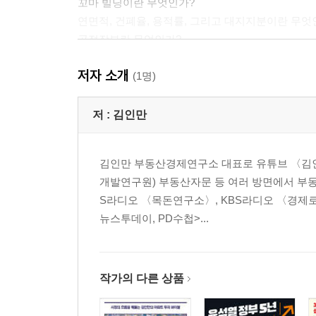
꼬마 빌딩이란 무엇인가?
연면적, 건폐율, 용적률, 그리고 대지지분이란 무엇
공적장부란 무엇인가?
등기부등본, 보는 법을 익히자
저자 소개
건축물대장, 어떻게 볼 것인가?
(1명)
토지이용계획, 꼭 열람해야 한다
용도지역, 용도지구, 용도구역을 정확히 구별하자
저 :
김인만
지구단위계획, 명확히 파악하자
전용면적과 공급면적, 제대로 알자
김인만 부동산경제연구소 대표로 유튜브 〈김인만
수익률과 공실률, 정확히 알고 이해하자
개발연구원) 부동산자문 등 여러 방면에서 부동
일조권과 사선제한이란 어떤 것을 말하는가?
S라디오 〈목돈연구소〉, KBS라디오 〈경제로
건축선이란 무엇이고 어떻게 활용하는가?
뉴스투데이, PD수첩>...
공지란 무엇이고 어떻게 활용하는가?
공개공지란 무엇이고 어떻게 활용하는가?
베란다와 발코니, 그리고 테라스란 무엇인가?
위반건축물이란 무엇을 말하는가?
작가의 다른 상품
주차장법 역시 꼭 파악하고 있어야 한다
꼬마 빌딩에서 발생하는 여러 세금들