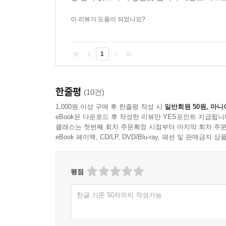
시결정등기 5가지인데, 말소기준권리가 여러 개 있
등은 말소기준권리의 선후 순서와 무관하게 인수가 된다. 
이 리뷰가 도움이 되었나요?
꼬마 빌딩 주변 도로가 확보되는 것도 좋은 입지다.
1
해당 물건 바로 앞이나 인접해 있으면 금상첨화다.
리는 주의가 필요하며, 오히려 차량속도가 느리고 잠
의가 필요하다. 유동인구 흐름이 많은 보행로도 좋지
한줄평
(10건)
동인구의 흐름이 중요한 것이 아니라 자신의 건물에
1,000원 이상 구매 후 한줄평 작성 시
일반회원 50원, 마니
르고 지하철역 등 어떤 목적성이 있는 유동인구가 
eBook은 다운로드 후 작성한 리뷰만 YES포인트 지급됩니
서 기웃거리는 사람이 많지 않을 것이고, 또 퇴근
클래스는 첫번째 회차 주문확정 시점부터 마지막 회차 주문
로 집으로 발걸음을 옮길 가능성이 높다. --- p.219
eBook 페이백, CD/LP, DVD/Blu-ray, 패션 및 판매금
지역과 입지가 좋으면서 수익률이 높으면 당연히 
평점
다. 관리가 편한 신축건물은 매매가격이 높고, 건물
는 꼬마 빌딩은 없기 때문에 자신의 우선순위에 
한글 기준 50자까지 작성가능
서울보다는 수도권이나 지방으로 눈을 돌리는 것이
재가 있는 물건을 추천한다. 투자금액이 충분하다면 