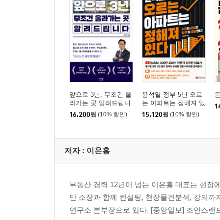
부가가치세란 무엇이고 어떻게 활용하는가?
포괄양수도 계약, 어떻게 활용할 것인가?
사업자의 종류에는 어떤 것들이 있는가?
권리금이란 무엇이고 어떻게 처리하는가?
행복 투자를 위한 코칭 1_자녀교육에 올인한 어떤
Part 3 꼬마 빌딩, 잘 구입하는 노하우를 알려준다
앞으로 3년, 무조건 올
윤석열 정부 5년 오르
돈
라가는 곳 알려드립니
는 아파트는 정해져 있
1
다
다
돈 되는 꼬마 빌딩의 3가지 조건
16,200
원
(10% 할인)
15,120
원
(10% 할인)
자신에게 맞는 최선의 꼬마 빌딩 투자전략
수익률의 함정에 빠지지 말자
저자 : 이은홍
수익률이 낮다면 가치 상승의 가능성을 찾아라
꼬마 빌딩의 가치 분석, 어떻게 할 것인가?
꼬마 빌딩 신축하기 1_토지매입
부동산 경력 12년이 넘는 이은홍 대표는 현장
꼬마 빌딩 신축하기 2_건축
만 소장과 함께 컨설팅, 현장물건분석, 강의까
꼬마 빌딩 신축하기 3_가구 수 제한
연구소 본부장으로 있다. [중앙일보] 조인스랜
꼬마 빌딩 경매받기 1_경매절차