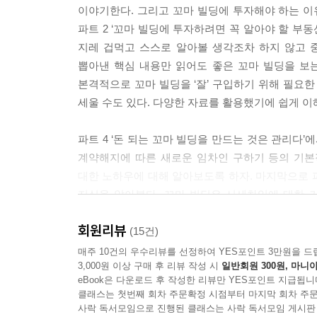
이야기한다. 그리고 꼬마 빌딩에 투자해야 하는 이
반’ 순으로 활용도가 높아 토지가격이 높다. 관
이 책을 마무리하며_행복한 꼬마 빌딩 주인이 될 
파트 2 ‘꼬마 빌딩에 투자하려면 꼭 알아야 할 부
능성이 있어서 투자성이 높다고 할 수 있다. 또한 
『나도 꼬마 빌딩을 갖고 싶다』 저자와의 인터뷰
지레 겁먹고 스스로 알아볼 생각조차 하지 않고 
지가 정해진다. 당연히 높은 건폐율과 용적률을 적용받
뽑아낸 핵심 내용만 읽어도 좋은 꼬마 빌딩을 보는 
본격적으로 꼬마 빌딩을 ‘잘’ 구입하기 위해 필요한
사선제한은 도시환경을 보호하기 위해 건축물의 높이를 
세울 수도 있다. 다양한 자료를 활용했기에 쉽게 이
결정하기 때문이다. 사선 제한은 도로사선제한과 
해를 주거나 주변 미관을 해치지 않게 하기 위해 도
파트 4 ‘돈 되는 꼬마 빌딩을 만드는 것은 관리다
전면도로나 반대쪽 경계선까지의 수평거리의 1.5
계약해지에 따른 새로운 임차인 구하기 등의 기본
다. 일조권사선제한은 주변 건축물의 일조권을 확보
대한 노하우에 대해 알아보도록 하자. 마지막으로 파트
이상을 띄어 건축하도록 규정하고 있다. 이는 일반주
지식을 알아본다. 꼬마 빌딩은 시세차익에 대한 
m 이상, 높이 9m 초과 부분은 해당 건축물 각 부분
넘어갈 수 있는 발판을 마련하는 방법을 알려준다. 
녹지 등이 인접한 경우라면 그 반대편의 대지 경계선이 기
회원리뷰
가격도 천차만별이다. 그렇기 때문에 자신의 자금과
(15건)
주인이 될 수 있다. 꼬마 빌딩 투자를 위한 기본 지
매주 10건의 우수리뷰를 선정하여 YES포인트 3만원을 드
위반내용과 위반면적, 예상 이행강제금을 확인해 
3,000원 이상 구매 후 리뷰 작성 시
일반회원 300원, 마니아
전기계량기 개수를 확인한 후 건축물대장을 발급해
eBook은 다운로드 후 작성한 리뷰만 YES포인트 지급됩니
추천사
대 수가 일치하는지 확인한다. 건축물대장에 위반
클래스는 첫번째 회차 주문확정 시점부터 마지막 회차 주문
사락 독서모임으로 진행된 클래스는 사락 독서모임 게시판
물로 간주될 수 있다. 위반건축물이 된 후 양성화