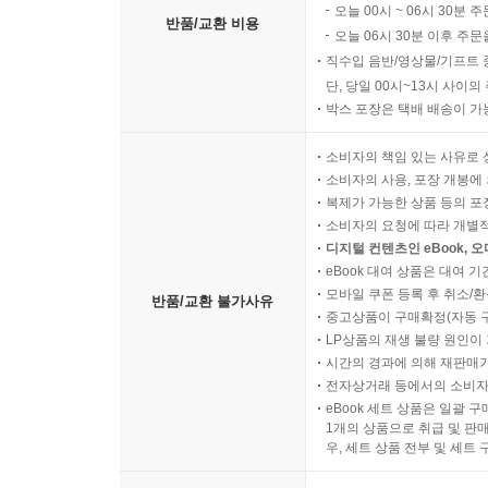
오늘 00시 ~ 06시 30분 
반품/교환 비용
오늘 06시 30분 이후 주문
직수입 음반/영상물/기프트 
단, 당일 00시~13시 사이
박스 포장은 택배 배송이 가
소비자의 책임 있는 사유로 
소비자의 사용, 포장 개봉에 
복제가 가능한 상품 등의 포장을 
소비자의 요청에 따라 개별
디지털 컨텐츠인 eBook, 
eBook 대여 상품은 대여 기
모바일 쿠폰 등록 후 취소/환
반품/교환 불가사유
중고상품이 구매확정(자동 
LP상품의 재생 불량 원인이 기
시간의 경과에 의해 재판매가
전자상거래 등에서의 소비자
eBook 세트 상품은 일괄 
1개의 상품으로 취급 및 판매
우, 세트 상품 전부 및 세트