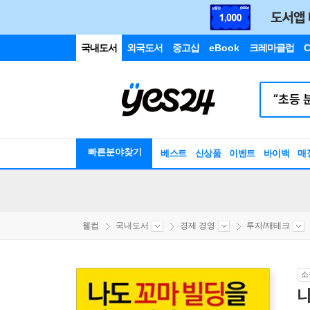
국내도서
외국도서
중고샵
eBook
크레마클럽
C
빠른분야찾기
베스트
신상품
이벤트
바이백
매
웰컴
국내도서
경제 경영
투자/재테크
소
나