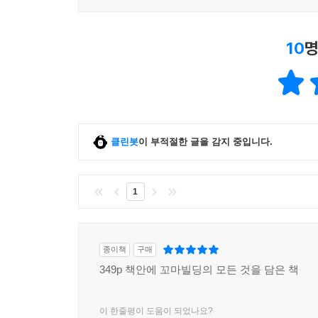
처럼 투자금액은 적게 들어가고, 입지가 좋고 수익
운이 좋지 않는 한 어렵다. 아주 특별하게 좋은 
리는 경우가 많다. --- p.249
10
명
한 상가 임차인이 인테리어와 시설공사를 하고 장사
자한 돈을 회수할 시간도 없이 손실을 떠안아야 할
계약갱신 요구를 받아주도록 해서 임차인을 보호하고 있
역시 2억 4천만 원, 기타 지역 1억 8천만 원 이
클린봇
이 부적절한 글을 감지 중입니다.
의 계약갱신 요구를 정당한 사유 없이 거절하지 못한다
의 입장에서 최초 계약 후 5년 동안 무조건 임차인
려해서 임차인이 3기의 차임(월세)을 연체하거나 
1
거절할 수 있다. --- p.278
자신의 성격과 성향을 잘 파악하고 꼬마 빌딩의 종류
종이책
구매
앞서 말한 선배처럼 부지런하고 적극적인 성격이라
349p 책안에 꼬마빌딩의 모든 것을 담은 책
전문업체에게 위임하는 간접 관리가 좋다. 또한 
이 더 좋을 것이다. 예전에 고시원을 직접 운영하는
이 한줄평이 도움이 되었나요?
운영은 직접 할 수 있지만 왜 양복을 입고 있을까