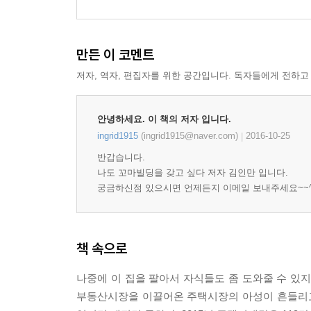
꼬마 빌딩 경매받기 2_권리분석과 명도
돈 되는 꼬마 빌딩, 유망 지역은 어디인가?
꼬마 빌딩 관련 인터넷조사는 이렇게 하자
만든 이 코멘트
꼬마 빌딩 관련 현장조사는 이렇게 하자
저자, 역자, 편집자를 위한 공간입니다. 독자들에게 전하고
꼬마 빌딩 관련 계약은 이렇게 하자
공동명의가 유리할까, 불리할까?
안녕하세요. 이 책의 저자 입니다.
사업자등록, 어떻게 할 것인가?
ingrid1915
(ingrid1915@naver.com)
2016-10-25
|
꼬마 빌딩 취득시 발생하는 세금 1_취득세
꼬마 빌딩 취득시 발생하는 세금 2_부가가치세
반갑습니다.
나도 꼬마빌딩을 갖고 싶다 저자 김인만 입니다.
행복 투자를 위한 코칭 2_100%를 만족시키는 완벽
궁금하신점 있으시면 언제든지 이메일 보내주세요~~^
Part 4 돈 되는 꼬마 빌딩을 만드는 것은 관리다
책 속으로
임대료 관리가 중요하다
월세 인상이 유리할까, 보증금 인상이 유리할까?
나중에 이 집을 팔아서 자식들도 좀 도와줄 수 있지
꼬마 빌딩, 공실 관리는 정말 중요하다
부동산시장을 이끌어온 주택시장의 아성이 흔들리고
건물 관리를 잘하는 것이 경쟁력이다