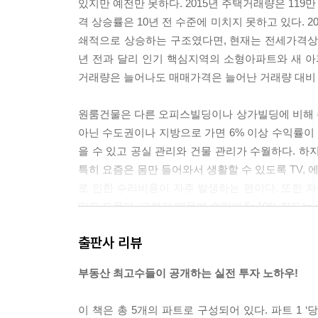
있지만 예전만 못하다. 2015년 주택거래량은 119만
임대차계약 또는 갱신시 주의점은 무엇인가?
격 상승률은 10년 전 수준에 미치지 못하고 있다.
꼬마 빌딩 보유시 발생하는 세금 1_재산세와 종합
쇄적으로 상승하는 구조였다면, 현재는 전세가격상승
꼬마 빌딩 보유시 발생하는 세금 2_부가가치세
년 전과 달리 인기 핵심지역의 소형아파트와 새 아
꼬마 빌딩 보유시 발생하는 세금 3_종합소득세
거래량은 늘어나도 매매가격은 늘어난 거래량 대비 많이 상
행복 투자를 위한 코칭 3_빌딩 관리가 적합한 사람 
원룸건물은 다른 오피스빌딩이나 상가빌딩에 비해 수
Part 5 꼬마 빌딩, 잘 파는 비결은 이것이다
아닌 수도권이나 지방으로 가면 6% 이상 수익률이 
을 수 있고 공실 관리와 건물 관리가 수월하다. 하
꼬마 빌딩 가치 상승시키는 법 1_리모델링으로 거
특히 요즘은 몸만 들어와서 생활할 수 있도록 TV, 
꼬마 빌딩 가치 상승시키는 법 2_임대업종 변경
로 인한 수리비용이 자주 발생하는 편이다. 또한 자
투자자금 최소화로 투자수요 늘리는 비결은?
일도 드물다. 그렇기 때문에 수익의 5~10% 정도
보기 좋은 떡이 먹기도 좋다
룸 등 구분등기로 판매가 용이한 신축 다세대주택 공급이
매물등록 노하우는 따로 있다
출판사 리뷰
꼬마 빌딩 양도시 발생하는 세금 1_부가가치세
용도지역은 토지의 효율적인 이용과 건축물의 용도
꼬마 빌딩 양도시 발생하는 세금 2_양도소득세
부동산 최고수들이 공개하는 실전 투자 노하우!
증진을 도모하기 위해 중복되지 않게 도시관리계획
권리금에도 세금이 있다
구분된다. 상세한 구분은 다음 페이지에 나오는 
행복 투자를 위한 코칭 4_숨은 진주를 찾아 보석을
이 책은 총 5개의 파트로 구성되어 있다. 파트 1
적용되어 토지활용도가 가장 높고 그만큼 토지가격도