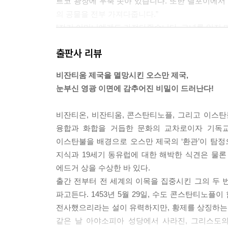
르코 광장에 우뚝 솟아 있습니다. 또한 델포이에
의 공물을 전부 가져다줍니다.”
“자기 어머니에게도 가져다줬습니다. 그녀를 잊지 마
팔레브스키가 덧붙였다.
출판사 리뷰
르페브르가 대사를 향해 고개를 돌렸다.
“물론 성녀 헬레나(콘스탄티누스 대제의 어머니)가 
비잔티움 제국을 멸망시킨 오스만 제국,
“고고학자들은 그녀를 수호성인으로 삼아야 합니다,
눈부신 영광 이면에 감추어진 비밀이 드러난다!
프랑스인이 두 눈을 깜빡였다.
“기독교 세계의 모든 성스러운 유물이 이 도시로 들
비잔티온, 비잔티움, 콘스탄티노플, 그리고 이스
만찬에서 사용한 잔과 접시. 성물 중의 성물이죠, 선
융합과 화합을 거듭한 문화의 교차로이자 기독교
이스탄불을 배경으로 오스만 제국의 ‘환관’이 탐
--- 본문 중에서
지식과 19세기 동유럽에 대한 해박한 식견은 물론 
에드거 상을 수상한 바 있다.
출간 전부터 전 세계의 이목을 집중시킨 그의 두
파고든다. 1453년 5월 29일, 수도 콘스탄티노플
전사했으리라는 설이 유력하지만, 황제를 상징하는 
같은 날 아야소피아 성당에서 사라진, 그리스도의