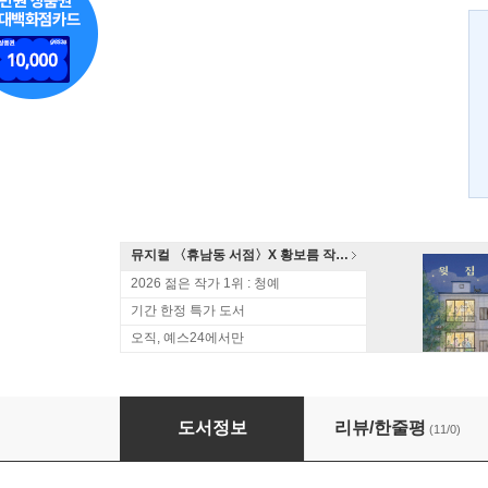
뮤지컬 〈휴남동 서점〉X 황보름 작가 북토크
2026 젊은 작가 1위 : 청예
기간 한정 특가 도서
오직, 예스24에서만
스네이크 스톤
도서정보
리뷰/한줄평
(11/0)