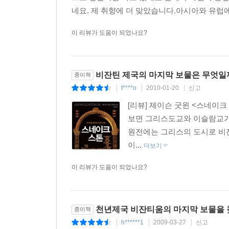
네요. 제 취향에 더 맞았습니다.아시아와 유럽
이 리뷰가 도움이 되었나요?
비잔틴 제국의 마지막 보물은 무엇일
종이책
t****o
2010-01-20
신고
|
|
|
[리뷰] 제이슨 굿윈 <스네이
보면 그리스도교와 이슬람교가 
원전에는 그리스의 도시로 비잔
이...
더보기
이 리뷰가 도움이 되었나요?
천년제국 비잔티움의 마지막 보물을
종이책
h******1
2009-03-27
신고
|
|
|