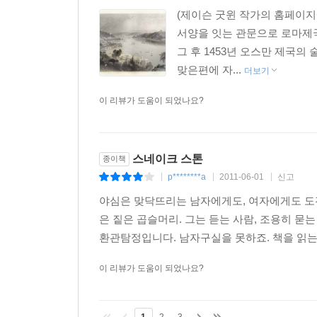
(제이슨 굿윈 작가의 홈페이지
서양을 잇는 관문으로 로마제
그 후 1453년 오스만 제국의
맞은편에 자...
더보기
이 리뷰가 도움이 되었나요?
스네이크 스톤
종이책
p********a
2011-06-01
신고
|
|
|
야심은 맞닥뜨리는 남자에게도, 여자에게도 도전
은 짙은 곱슬머리. 그는 듣는 사람, 조용히 묻
환관탐정입니다. 남자구실을 못하죠. 책을 읽는
이 리뷰가 도움이 되었나요?