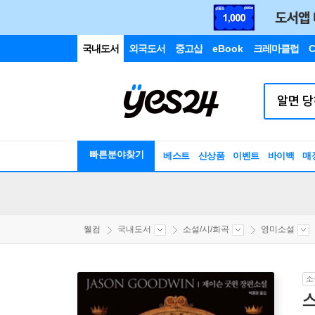
국내도서
외국도서
중고샵
eBook
크레마클럽
C
빠른분야찾기
베스트
신상품
이벤트
바이백
매
웰컴
국내도서
소설/시/희곡
영미소설
소