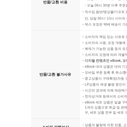
반품/교환 비용
오늘 06시 30분 이후 주문
직수입 음반/영상물/기프트 
단, 당일 00시~13시 사이
박스 포장은 택배 배송이 가
소비자의 책임 있는 사유로 
소비자의 사용, 포장 개봉에 
복제가 가능한 상품 등의 포장을 
소비자의 요청에 따라 개별
디지털 컨텐츠인 eBook, 
eBook 대여 상품은 대여 기
모바일 쿠폰 등록 후 취소/환
반품/교환 불가사유
중고상품이 구매확정(자동 
LP상품의 재생 불량 원인이 기
시간의 경과에 의해 재판매가
전자상거래 등에서의 소비자
eBook 세트 상품은 일괄 
1개의 상품으로 취급 및 판매
우, 세트 상품 전부 및 세트
상품의 불량에 의한 반품, 교