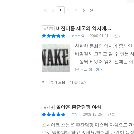
1
2
3
비잔티움 제국의 역사에....
종이책
a******3
2009-01-11
신고
|
|
|
찬란한 문화와 역사의 중심인 
비밀결사 그리고 알 수 없는 
구성되어 있어 읽기 전에는 이
분위...
더보기
이 리뷰가 도움이 되었나요?
돌아온 환관탐정 야심
종이책
j***i
2008-12-25
신고
|
|
|
스네이크 스톤은 환관탐정 미스터 야심으로 20
으로 맹활약을 하고 있네요.별개의 사건이 등