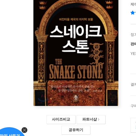
제
정
판
Y
결
구
사이즈비교
파트너샵
공유하기