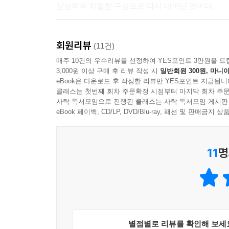
상상력과 치밀한 구성으로 다시 태어난 것이다.
손에 잡힐 듯 생생하게 재현한 19세기 이스탄불의 
회원리뷰
(11건)
단 한 편의 소설로 추리 문학 최고의 영예인 에
매주 10건의 우수리뷰를 선정하여 YES포인트 3만원을 드
3,000원 이상 구매 후 리뷰 작성 시
일반회원 300원, 마니아
이스탄불 여행기 『걸어서 골든 혼까지』로 존 르
eBook은 다운로드 후 작성한 리뷰만 YES포인트 지급됩니
증명한 바 있다.
클래스는 첫번째 회차 주문확정 시점부터 마지막 회차 주문
그의 해박한 역사 지식과 속사포처럼 이야기를 쏟
사락 독서모임으로 진행된 클래스는 사락 독서모임 게시판
현장으로 되살려 놓는다. 이스탄불의 자연 풍경과 
eBook 페이백, CD/LP, DVD/Blu-ray, 패션 및 판매금
묘사는 알싸한 향신료의 풍미로 와 닿는다. 전 세계
그치지 않고, 하나의 독립적이고도 필수적인 구성 
11
명
『스네이크 스톤』은 역사적 쟁점을 다루고 있으면
이야기의 힘과 문화에 관한 확신 그리고 거침없는
저자의 능수능란한 묘사에 취해 터키의 이국적 풍경
언뜻 스쳐지나간 말 한 마디, 무심하게 흘러간
아찔함이야말로 태초부터 이야기에 귀 기울여온 인간
별점별로 리뷰를 확인해 보세