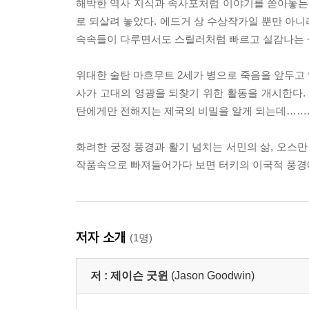
해박한 역사 지식과 속사포처럼 이야기를 쏟아놓는
로 되살려 놓았다. 에드거 상 수상작가일 뿐만 아니
속속들이 다루면서도 스릴러처럼 빠르고 실감나는 상
위대한 술탄 마흐무트 2세가 병으로 죽음을 앞두고 
사가 고대의 영광을 되찾기 위한 활동을 개시한다. 
탄에게만 전해지는 제국의 비밀을 알게 되는데……
화려한 궁정 풍경과 활기 넘치는 서민의 삶, 오스
작품속으로 빠져들어가다 보면 터키의 이국적 풍경에
저자 소개
(1명)
저 :
제이슨 굿윈
(Jason Goodwin)