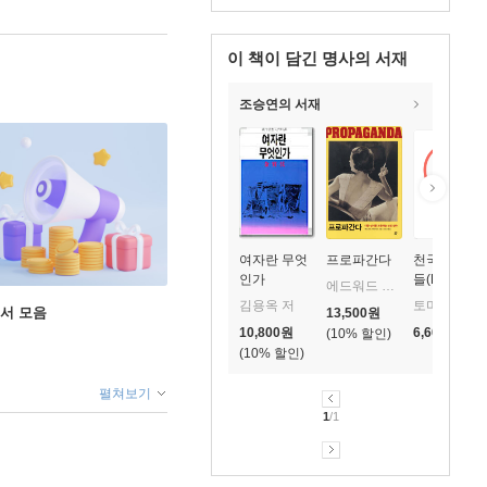
이 책이 담긴
명사의 서재
조승연의 서재
여자란 무엇
프로파간다
천국의 나날
인가
들(Pleasant
에드워드 버네이스 저/강미경 역
Days, Szep
김용옥 저
토마스 폴가 오르소냐 토스 카타 웨버
도서 모음
13,500
원
Napok, )
10,800
원
6,600
원
10
%
10
%
펼쳐보기
1
/1