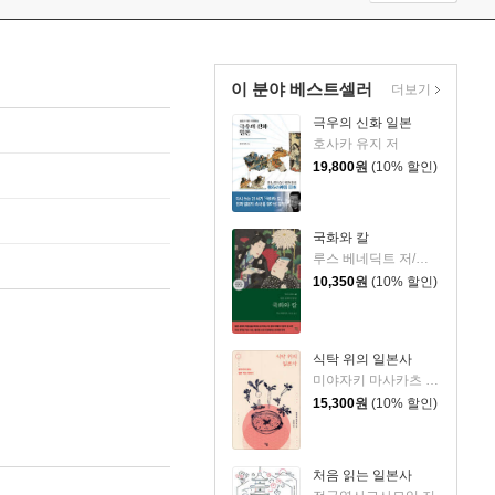
이 분야 베스트셀러
더보기
극우의 신화 일본
호사카 유지 저
19,800
원
(10% 할인)
국화와 칼
루스 베네딕트 저/왕은철 역
10,350
원
(10% 할인)
식탁 위의 일본사
미야자키 마사카츠 저/류순미 역
15,300
원
(10% 할인)
처음 읽는 일본사