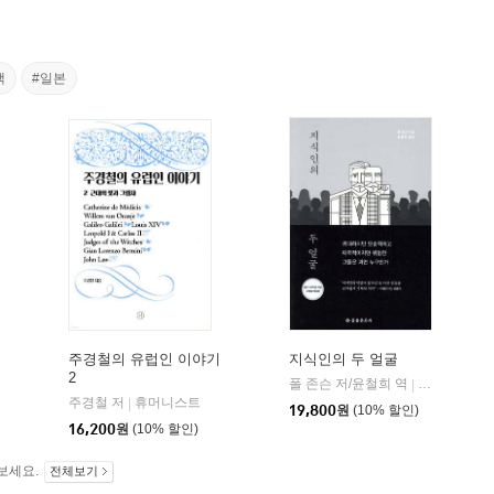
책
#일본
주경철의 유럽인 이야기
지식인의 두 얼굴
2
폴 존슨 저/윤철희 역
을유문화사
|
주경철 저
휴머니스트
|
19,800
원
(10% 할인)
16,200
원
(10% 할인)
보세요.
전체보기