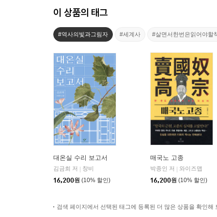
이 상품의 태그
#역사의빛과그림자
#세계사
#살면서한번은읽어야할
대온실 수리 보고서
매국노 고종
김금희 저
창비
박종인 저
와이즈맵
|
|
16,200
원
(10% 할인)
16,200
원
(10% 할인)
검색 페이지에서 선택된 태그에 등록된 더 많은 상품을 확인해 