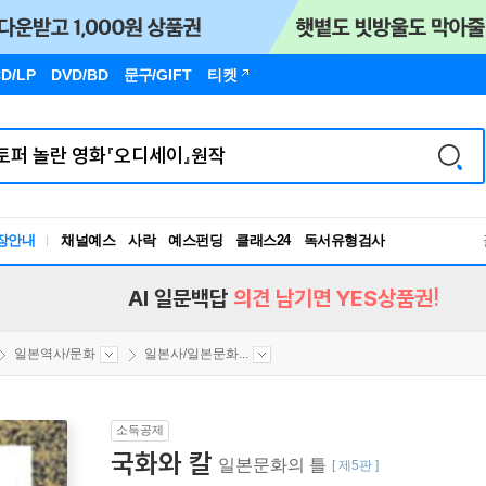
D/LP
DVD/BD
문구
/GIFT
티켓
장안내
채널예스
사락
예스펀딩
클래스24
독서유형검사
RBTI Lab
독서유형검사
AI 일문백답
의견 남기면 YES상품권!
일본역사/문화
일본사/일본문화...
소득공제
국화와 칼
일본문화의 틀
[ 제5판 ]