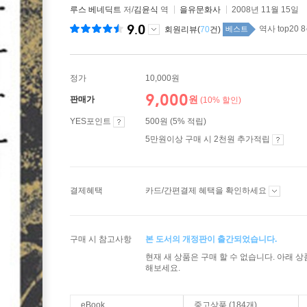
루스 베네딕트
저/
김윤식
역
을유문화사
2008년 11월 15일
9.0
역사 top20 
회원리뷰(
70
건)
베스트
정가
10,000원
9,000
원
판매가
(10% 할인)
YES포인트
500원 (5% 적립)
5만원이상 구매 시 2천원 추가적립
결제혜택
카드/간편결제 혜택을 확인하세요
구매 시 참고사항
본 도서의 개정판이 출간되었습니다.
현재 새 상품은 구매 할 수 없습니다. 아래 
해보세요.
eBook
중고상품 (184개)