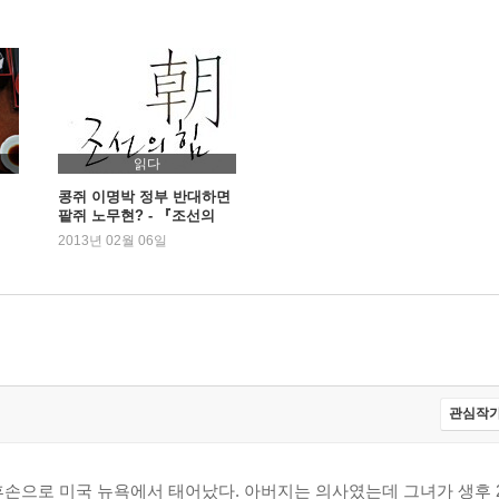
읽다
콩쥐 이명박 정부 반대하면
팥쥐 노무현? - 『조선의
힘』
2013년 02월 06일
관심작가
손으로 미국 뉴욕에서 태어났다. 아버지는 의사였는데 그녀가 생후 