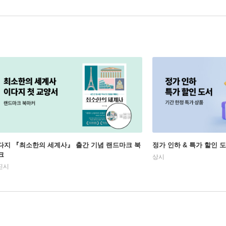
다지 『최소한의 세계사』 출간 기념 랜드마크 북
정가 인하 & 특가 할인 
크
상시
진시