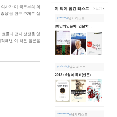
 여사가 미 국무부의 의
이 책이 담긴
리스트
더보기
이중성'을 연구 주제로 삼
a******e
님의 리스트
[희망의인문학] 인문학...
자료들과 전시 선전용 영
지적해낸 이 책은 일본을
k*******3
님의 리스트
2012 : 6월의 목표(인문)
j*********n
님의 리스트