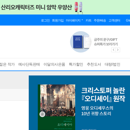
로그인
회원가입
마이페이지
카트
주문/배송
고객센터
Gl
젊은 작가
예사단독판매
이달의사은품
특가할인
추천도서
대량/법인