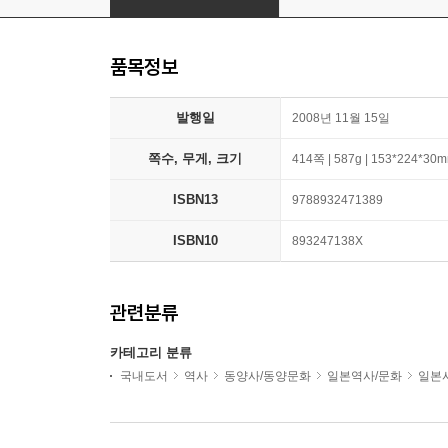
품목정보
발행일
2008년 11월 15일
쪽수, 무게, 크기
414쪽 | 587g | 153*224*30
ISBN13
9788932471389
ISBN10
893247138X
관련분류
카테고리 분류
국내도서
역사
동양사/동양문화
일본역사/문화
일본