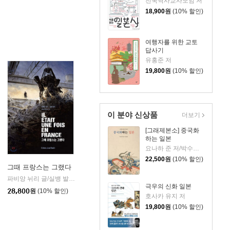
전국역사교사모임 저
18,900
원
(10% 할인)
여행자를 위한 교토
답사기
유홍준 저
19,800
원
(10% 할인)
이 분야 신상품
더보기
[그래제본소] 중국화
하는 일본
요나하 준 저/박수정 역
22,500
원
(10% 할인)
그때 프랑스는 그랬다
파비앙 뉘리 글/실뱅 발레 그림/해바라기 프로젝트 역
에디시옹장물랭
|
극우의 신화 일본
28,800
원
(10% 할인)
호사카 유지 저
19,800
원
(10% 할인)