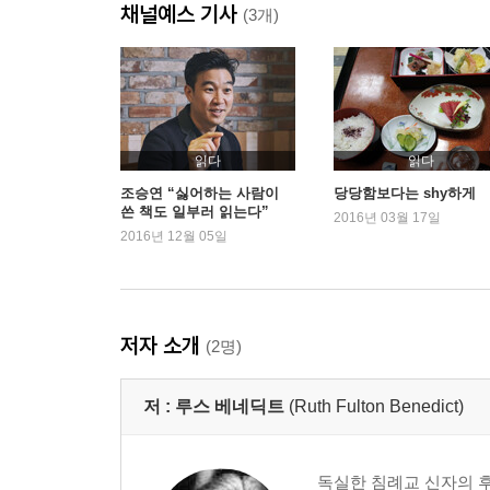
채널예스 기사
(3개)
읽다
읽다
조승연 “싫어하는 사람이
당당함보다는 shy하게
쓴 책도 일부러 읽는다”
2016년 03월 17일
2016년 12월 05일
저자 소개
(2명)
저 :
루스 베네딕트
(Ruth Fulton Benedict)
독실한 침례교 신자의 후