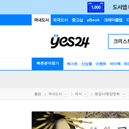
국내도서
외국도서
중고샵
eBook
크레마클럽
C
빠른분야찾기
베스트
신상품
이벤트
바이백
매
웰컴
국내도서
역사
동양사/동양문화