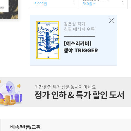
6,000원
540원 ~
김은성 작가
친필 메시지 수록
---------------
[예스리커버]
빵야 TRIGGER
배송/반품/교환