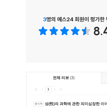
문을 닫아 건 채로 은밀히 진행됐다.
사람은 생각만으로 오르가슴에 다다를 수 있을까
비아그라는 왜 남성에게만 효과가 있는 것일까?
3
명의 예스24 회원이 평가한
『봉크』에서 메리 로취는 지구상에서 더없이 복잡
8.
어려운지, 또 침실을 더욱 만족스런 곳으로 차근차
전체 리뷰
(3)
1
성(性)의 과학에 관한 의미심장한 이
종이책