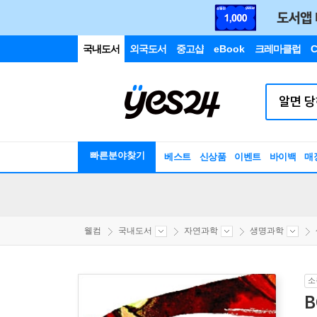
국내도서
외국도서
중고샵
eBook
크레마클럽
C
빠른분야찾기
베스트
신상품
이벤트
바이백
매
웰컴
국내도서
자연과학
생명과학
소
B