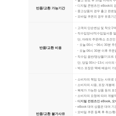
출고 완료 후 10일 이내의 
디지털 콘텐츠인 eBook의 
반품/교환 가능기간
중고상품의 경우 출고 완료일
모바일 쿠폰의 경우 유효기간(
고객의 단순변심 및 착오구
직수입양서/직수입일서중 일
단, 아래의 주문/취소 조건인
오늘 00시 ~ 06시 30분 
반품/교환 비용
오늘 06시 30분 이후 주문
직수입 음반/영상물/기프트 
단, 당일 00시~13시 사이
박스 포장은 택배 배송이 가
소비자의 책임 있는 사유로 
소비자의 사용, 포장 개봉에 
복제가 가능한 상품 등의 포장을 
소비자의 요청에 따라 개별
디지털 컨텐츠인 eBook, 
eBook 대여 상품은 대여 기
모바일 쿠폰 등록 후 취소/환
반품/교환 불가사유