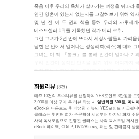
죽음 이후 우리의 육체가 살아가는 여정을 뒤따라 
인간 영혼이 있는지 없는지를 고찰해보기 위해 역사
몇 년 전 이 두 권의 책을 통해 우리의 사후세
베스트셀러 1위를 기록했던 작가 메리 로취.
그런 그녀가 2년 만에 또다시 세상사람들의 가려움
닫힌 문 안에서 일어나는 성생리학(섹스)에 대해 그
그녀는 이 책 『봉크』를 통해 인간이 얼마나 기
우리 인간이 성적인 만족을 얻기 위해 어디까지 
현장 또는 실험을 통해, 그리고 이번에는 자신이 성
'미국에서 가장 익살맞은 과학작가'라는 이름에
회원리뷰
평정심을 잃지 않은 채 써내려간다. 제목 그대로 "봉크
(3건)
매주 10건의 우수리뷰를 선정하여 YES포인트 3만원을 드
3,000원 이상 구매 후 리뷰 작성 시
일반회원 300원, 마니아
가장 유혹적인 주제, 섹스에 대한 과학연구 보고서
eBook은 다운로드 후 작성한 리뷰만 YES포인트 지급됩니
클래스는 첫번째 회차 주문확정 시점부터 마지막 회차 주문
'어떻게 되는가, 이유는 무엇인가, 그리고 어떻게 
사락 독서모임으로 진행된 클래스는 사락 독서모임 게시판
알프레드 킨제이, 그리고 제임스 왓슨에 이르기까
eBook 페이백, CD/LP, DVD/Blu-ray, 패션 및 판매금
이러한 연구는 실험실, 사창가, MRI 센터, 돼지