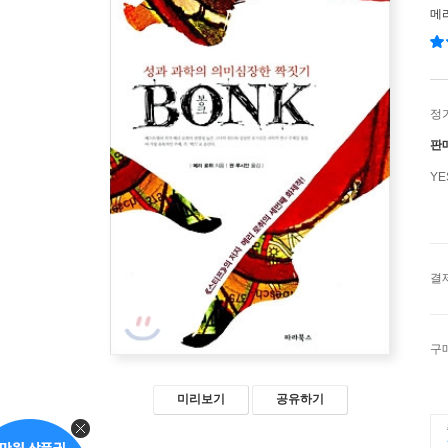
메
정
판
Y
결
구
미리보기
공유하기