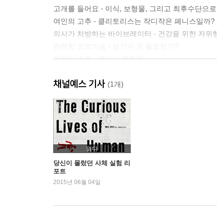
고개를 들어요 - 이식, 보형물, 그리고 최후수단으
여인의 고추 - 클리토리스는 작디작은 페니스일까?
의사가 처방하는 바이브레이터 - 건강을 위한 자위
완전한 오르가슴 - 성기가 꼭 필요한가?
질보다 마음 - 여자는 복잡해
알라께선 뭐라 하실까? - 아메드 샤피크의 희한하
채널예스 기사
원숭이 따라 하기 - 호르몬의 은밀한 영향력
(1개)
쌍으로 연구한 사람들 - 환상적인 섹스를 찾아낸 
감사의 말 | 주요 고유명사o용어 | 참고문헌
읽다
당신이 몰랐던 사체 실험 리
포트
2015년 06월 04일