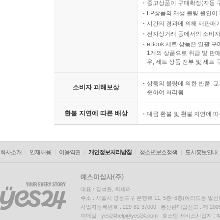
중고상품이 구매확정(자동 
LP상품의 재생 불량 원인이 기
시간의 경과에 의해 재판매가
전자상거래 등에서의 소비자
eBook 세트 상품은 일괄 
1개의 상품으로 취급 및 판매
우, 세트 상품 전부 및 세트
상품의 불량에 의한 반품, 교
소비자 피해보상
준하여 처리됨
환불 지연에 따른 배상
대금 환불 및 환불 지연에 
회사소개
인재채용
이용약관
개인정보처리방침
청소년보호정책
도서홍보안내
대표 : 김석환, 최세라
주소 : 서울시 영등포구 은행로 11, 5층~6층(여의도동,일신
사업자등록번호 : 229-81-37000 통신판매업신고 : 제 200
이메일 : yes24help@yes24.com 호스팅 서비스사업자 :