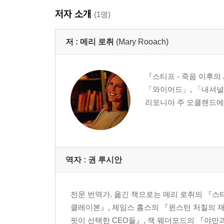
저자 소개
(1명)
저 :
메리 로취
(Mary Rooach)
『스티프 - 죽음 이후의
「와이어드」, 「내셔널
리포니아 주 오클랜드에
역자 : 권 루시안
전문 번역가. 옮긴 책으로는 메리 로취의 『
클레이본』, 제임스 흄스의 『윈스턴 처칠의 재
핏이 선택한 CEO들』, 잭 웨더포드의 『야만과