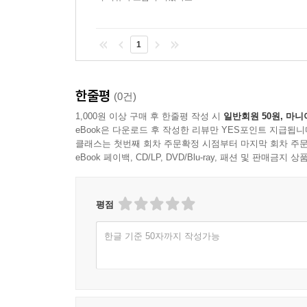
그동안 상대성이론이 도대체 뭔지 호기심을 품어봤
획기적인 방법에 도전해볼 만하다.『이상한 나라
1
호기심도 함께 챙기면 좋다. 그리고 다이어그램을 읽
더 의욕적인 독자라면 다이어그램과 방정식을 하나
새로운 문제들을 스스로 만들어보는 건 어떨까. 예
한줄평
(0건)
가 만약 우주여행을 한다면 지구에 있을 때처럼 아무것
1,000원 이상 구매 후 한줄평 작성 시
일반회원 50원, 마니
eBook은 다운로드 후 작성한 리뷰만 YES포인트 지급됩니
클래스는 첫번째 회차 주문확정 시점부터 마지막 회차 주문
eBook 페이백, CD/LP, DVD/Blu-ray, 패션 및 판매금
평점
한글 기준 50자까지 작성가능