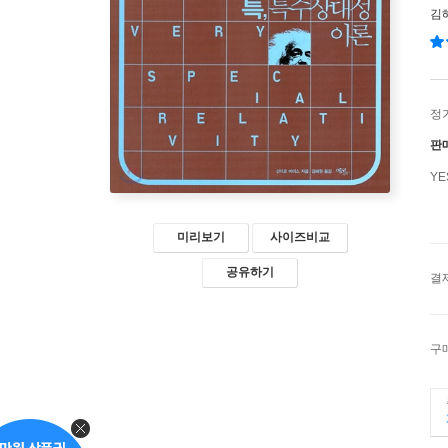
김
정
판
Y
미리보기
사이즈비교
공유하기
결
구