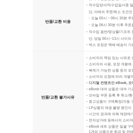
직수입양서/직수입일서중 일
단, 아래의 주문/취소 조건인
오늘 00시 ~ 06시 30분 
반품/교환 비용
오늘 06시 30분 이후 주문
직수입 음반/영상물/기프트 
단, 당일 00시~13시 사이
박스 포장은 택배 배송이 가
소비자의 책임 있는 사유로 
소비자의 사용, 포장 개봉에 
복제가 가능한 상품 등의 포장을 
소비자의 요청에 따라 개별
디지털 컨텐츠인 eBook, 
eBook 대여 상품은 대여 기
모바일 쿠폰 등록 후 취소/환
반품/교환 불가사유
중고상품이 구매확정(자동 
LP상품의 재생 불량 원인이 기
시간의 경과에 의해 재판매가
전자상거래 등에서의 소비자
eBook 세트 상품은 일괄 
1개의 상품으로 취급 및 판매