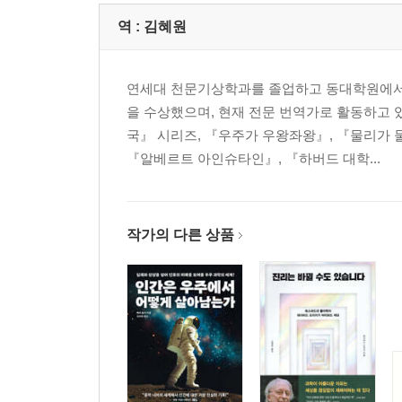
실례지만, 지금 몇 시인지 말씀해주실 수 있으세요? 
아인슈타인
역 :
김혜원
5 기하학적 막간
연세대 천문기상학과를 졸업하고 동대학원에서
시공 간격 │ 원과 쌍곡선 │ 쌍곡선 작도 │ 벡터에 
을 수상했으며, 현재 전문 번역가로 활동하고 
국』 시리즈, 『우주가 우왕좌왕』, 『물리가 
6 에너지와 운동량
『알베르트 아인슈타인』, 『하버드 대학...
움직이는 입자 │ E = mc2 │ 핵융합과 핵분열
7 보존 법칙
총 운동량 │ 움직이는 계에서의 운동량 │ 에너지와 
작가의 다른 상품
8 특수상대성이론 너머로
장력 │ 지평선과 함께 가속된 관측자
에필로그
문헌
찾아보기