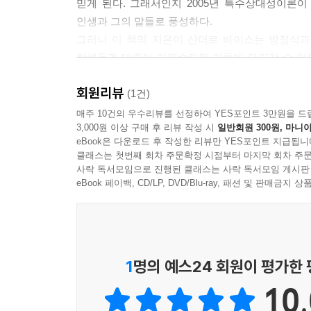
믿게 된다. 그래서인지 2005년 특수상대성이론이
인생과 그의 말들로 풍성하다.
그러나 이 책의 지은이 산더르 바이스는 방정식과
학생들과 대중이 아인슈타인 이론에 다가갈 수 있
호응하기 위해 이 작고도 놀라운 책은 독특한 편
회원리뷰
8칸으로 이루어진 다이어그램이 일관되게 등장한다. 
(1건)
“나는 결코 미래를 생각하지 않는다. 미래를 곧 다
매주 10건의 우수리뷰를 선정하여 YES포인트 3만원을 드
3,000원 이상 구매 후 리뷰 작성 시
일반회원 300원, 마니아
아인슈타인에게 상대성이론에 대한 설명을 들었다는 이
eBook은 다운로드 후 작성한 리뷰만 YES포인트 지급됩니
이해하고 있다는 사실”만 확실히 알 수 있었다고 
클래스는 첫번째 회차 주문확정 시점부터 마지막 회차 주문
영화잡지 인터뷰 끝에 궁금한 걸 물으라는 기자의 말
사락 독서모임으로 진행된 클래스는 사락 독서모임 게시판
이 책이 특수상대성이론을 우리 시계로 끌어들
eBook 페이백, CD/LP, DVD/Blu-ray, 패션 및 판매금
관성은 그 에너지 함량에 의존하는가?」두 편이
조금이라도 더 단순하고 간명한 언어로 풀어내기 
이 여행에서 독자들은 먼저 사건event, 세계선world
들어간다(1장). 이어서 몇몇 패러독스와 해법을 이야
1
명의 예스24 회원이 평가한
곧 기하학이라는 간주가 끝나면(5장), 드디어 운
10.
유명한 E=mc2과 조우한다(6장, 7장). 이즈음 
아울러 새로운 장으로 넘어가는 지점에 아인슈타인의