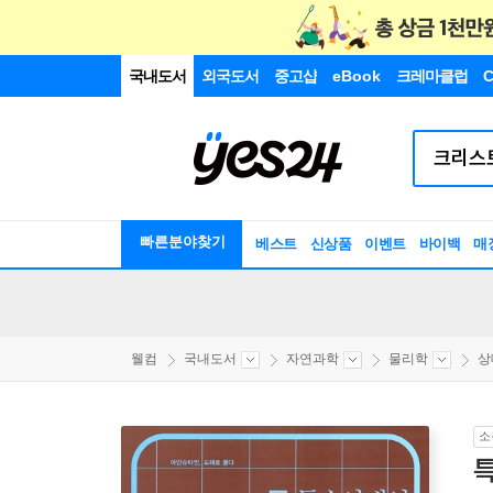
국내도서
외국도서
중고샵
eBook
크레마클럽
C
빠른분야찾기
베스트
신상품
이벤트
바이백
매
웰컴
국내도서
자연과학
물리학
상
소