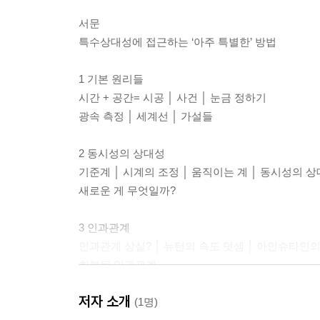
서문
특수상대성에 접근하는 ‘아주 특별한’ 방법
1 기본 원리들
시간 + 공간= 시공 │ 사건 │ 눈금 정하기
광속 측정 │ 세계선 │ 가설들
2 동시성의 상대성
기준계 │ 시계의 조정 │ 움직이는 계 │ 동시성의 상
새로운 게 무엇일까?
3 인과관계
인과관계 상실? │ 뉴턴의 속도 덧셈 │ 아인슈타인의 
회복된 인과관계
저자 소개
4 팽창과 수축
(1명)