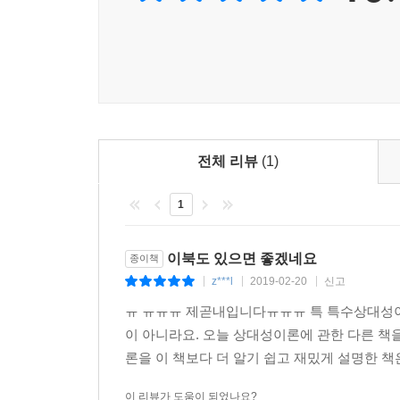
독자들을 격려하는 저자의 배려를 느낄 수 있다.
“과거, 현재, 미래의 구별은 아무리 우겨봤자 단순
기하학적 다이어그램을 적절하게 활용한 이 책을
위대한 패러독스들을 어렴풋하게나마 다루어볼 수 있
쌍둥이 패러독스twin paradox는 움직이는 시계가
전체 리뷰
(1)
…일란성 쌍둥이인 노라와 베라는 완벽하게 눈금
1
우주여행을 떠났다가 긴 여행을 마치고 집으로 돌아온
더 느리게 가고 있었고, 따라서 베라에게는 떠나 
들어버린 사실을 알게 될 것이다. 혹은 그녀가 여
이북도 있으면 좋겠네요
종이책
자, 이건 각본이다.
z***l
2019-02-20
신고
|
|
|
― 본문 60쪽 중에서
ㅠ ㅠㅠㅠ 제곧내입니다ㅠㅠㅠ 특 특수상대성이
이 아니라요. 오늘 상대성이론에 관한 다른 책
이 같은 사실들은 시공간을 나타내는 다이어그램
론을 이 책보다 더 알기 쉽고 재밌게 설명한 책
물리적 효과다. 이처럼 특별한 상황의 계산은 두 사
여행자가 가장 젊을 것이라는 역설적인 일반 성질을
이 리뷰가 도움이 되었나요?