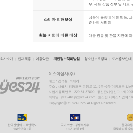
우, 세트 상품 전부 및 세트
상품의 불량에 의한 반품, 교
소비자 피해보상
준하여 처리됨
환불 지연에 따른 배상
대금 환불 및 환불 지연에 
회사소개
인재채용
이용약관
개인정보처리방침
청소년보호정책
도서홍보안내
대표 : 김석환, 최세라
주소 : 서울시 영등포구 은행로 11, 5층~6층(여의도동,일신
사업자등록번호 : 229-81-37000 통신판매업신고 : 제 200
이메일 : yes24help@yes24.com 호스팅 서비스사업자 :
Copyright ⓒ YES24 Corp. All Rights Reserved.