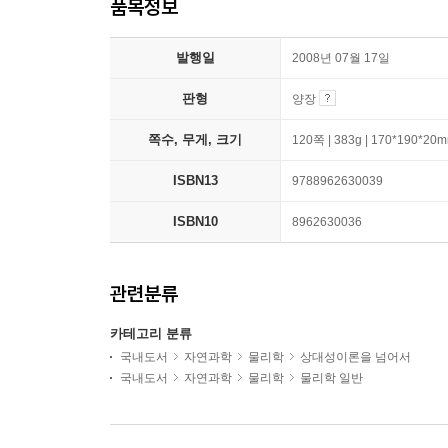
품목정보
발행일
2008년 07월 17일
판형
양장
쪽수, 무게, 크기
120쪽 | 383g | 170*190*20
ISBN13
9788962630039
ISBN10
8962630036
관련분류
카테고리 분류
국내도서
자연과학
물리학
상대성이론을 넘어서
국내도서
자연과학
물리학
물리학 일반