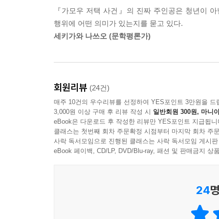
원폭을 맞은 뒤 패망에 이르기까지 자국민과 아시아
『가모우 저택 사건』의 진짜 주인공은 청년이 아닌
정리되어 있다.)
행위에 어떤 의미가 있는지를 묻고 있다.
세키가와 나쓰오 (문학평론가)
소설은 주인공 다카시가 과거의 한 시점으로 돌
이야기를 담고 있다. 미야베 미유키는 시간 여행
열여덟 살 젊은이의 눈을 통해 들여다본다.
시간 여행을 소재로 하고는 있지만 그 자체로는 
회원리뷰
(24건)
했지만) 역사 소설이라는 것이 더 적절해 보인다
매주 10건의 우수리뷰를 선정하여 YES포인트 3만원을 드
깨달아 가는지에 주목하고 있기 때문이다.
3,000원 이상 구매 후 리뷰 작성 시
일반회원 300원, 마니아
eBook은 다운로드 후 작성한 리뷰만 YES포인트 지급됩니
‘밀실로 변한 도쿄, 수수께끼의 죽음’
클래스는 첫번째 회차 주문확정 시점부터 마지막 회차 주문
사락 독서모임으로 진행된 클래스는 사락 독서모임 게시판
이야기의 중심이 되는 또 하나의 축은 공간적 배경
eBook 페이백, CD/LP, DVD/Blu-ray, 패션 및 판매금
죽음은 2·26사건으로 밀실이 되어 버린 저택 안에
미스터리로서도 손색없는 흥미진진함을 선사한다.
과연, 역사 앞에서 인간은 무력한가.
24
명
역사학자 E. H. 카가 말했다. 역사란 “현재와 
통해 과거를 경험하면서 역사에 대한 진지한 고민을
역사의 비극을 바로잡을 수 없다. 다카시는 전쟁의