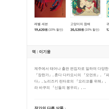
레벨 세븐
고양이의 참배
19,620
원
(10% 할인)
20,520
원
(10% 할인)
1
역 :
이기웅
제주에서 태어나 출판 편집자로 일하며 다양한
『장한가』, 혼다 다카요시의 『모먼트』, 『파
다』, 노리즈키 린타로의 『요리코를 위해』, 
라 바쿠의 『신들의 봉우리』, ...
작가의 다른 상품