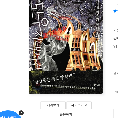
미
재
판
Y
결
구
미리보기
사이즈비교
공유하기