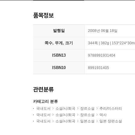
품목정보
발행일
2008년 06월 18일
쪽수, 무게, 크기
344쪽 | 382g | 153*224*30
ISBN13
9788991931404
ISBN10
8991931405
관련분류
카테고리 분류
국내도서
소설/시/희곡
장르소설
추리/미스터리
국내도서
소설/시/희곡
장르소설
역사
국내도서
소설/시/희곡
일본소설
일본 장편소설