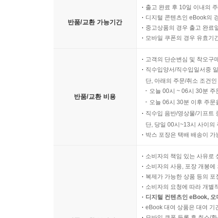
출고 완료 후 10일 이내의 
디지털 콘텐츠인 eBook의 
반품/교환 가능기간
중고상품의 경우 출고 완료일
모바일 쿠폰의 경우 유효기간(
고객의 단순변심 및 착오구
직수입양서/직수입일서중 일
단, 아래의 주문/취소 조건인
오늘 00시 ~ 06시 30분 
반품/교환 비용
오늘 06시 30분 이후 주문
직수입 음반/영상물/기프트 
단, 당일 00시~13시 사이
박스 포장은 택배 배송이 가
소비자의 책임 있는 사유로 
소비자의 사용, 포장 개봉에 
복제가 가능한 상품 등의 포장을 
소비자의 요청에 따라 개별
디지털 컨텐츠인 eBook, 
eBook 대여 상품은 대여 기
모바일 쿠폰 등록 후 취소/환