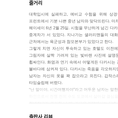
줄거리
대학입시에 실패하고, 예비교 수험을 위해 상경
프런트에서 기분 나쁜 중년 남자와 맞닥뜨린다. 마치
헤이세이 6년 2월 25일. 시험을 무난하게 넘긴 
중계차가 서 있었다. 지나가는 샐러리맨들의 대화
근처에서는 육군성과 참모본부가 있었다고 한다.
그렇게 치면 자신이 투숙하고 있는 호텔도 이전에
그림자에 살짝 가려져 있는 빛바랜 사진에 설명
휩싸인다. 화염과 연기 속에서 어떻게든 다카시는
불바다에 삼켜져 있다. 다카시는 죽음을 각오하지만
남자는 자신의 옷을 꽉 잡으라고 외친다. 갑작스러
타임슬립해 버렸다.
“난 말이야, 시간여행자야”라고 어두운 남자는 말
하인으로서 전쟁 전의 수도 도쿄에서 살아갈 결심을 
청년장교가 결기한 날 밤, 가모우 저택에서는 당주
사체 옆에서 발견되지 않았다…….과연 다카시는 
출판사 리뷰
흔드는 긴박한 4일간은, 겨우 이제 시작되었을 뿐이