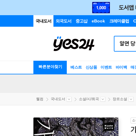
국내도서
외국도서
중고샵
eBook
크레마클럽
C
빠른분야찾기
베스트
신상품
이벤트
바이백
매
웰컴
국내도서
소설/시/희곡
장르소설
소
가