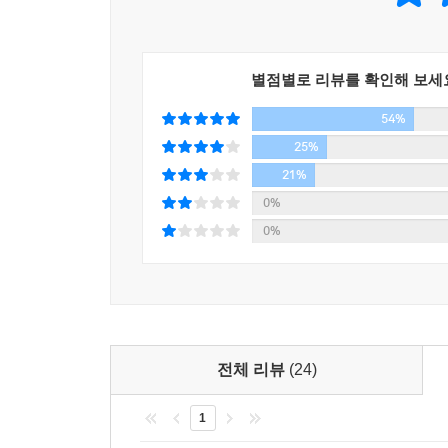
아니라 삶에 대한 자세다. 결국 무엇 하나 바뀌지 
바꿀 수 없다 해도 그것만으로 멋진 일이 아닌가.
우리는 ‘역사 청산’이라는 말을 자주 듣는다. 역사
별점별로 리뷰를 확인해 보세
말이다. 교과서 앞에 앉아 역사를 외울 뿐인 우리 
54%
일부로 치열하게 살아가는 인간으로 존재하기 위해
25%
21%
0%
0%
전체 리뷰
(24)
1