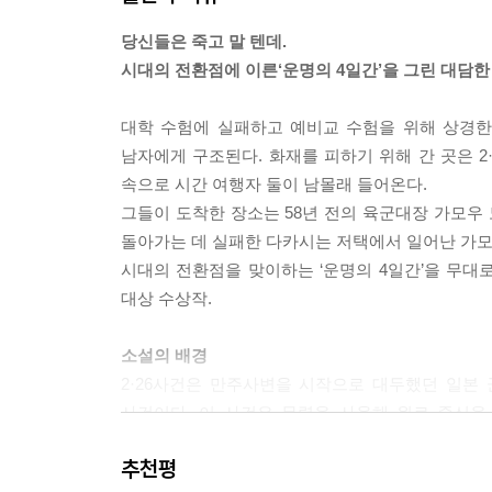
당신들은 죽고 말 텐데.
시대의 전환점에 이른‘운명의 4일간’을 그린 대담한
대학 수험에 실패하고 예비교 수험을 위해 상경한
남자에게 구조된다. 화재를 피하기 위해 간 곳은 2·
속으로 시간 여행자 둘이 남몰래 들어온다.
그들이 도착한 장소는 58년 전의 육군대장 가모우 
돌아가는 데 실패한 다카시는 저택에서 일어난 가모
시대의 전환점을 맞이하는 ‘운명의 4일간’을 무대로
대상 수상작.
소설의 배경
2·26사건은 만주사변을 시작으로 대두했던 일본
사건이다. 이 사건은 무력을 사용해 원로 중신
쿠데타였는데, 결국 실패로 돌아가면서 군의 정치적 
추천평
이후 일본은 독일에 접근하여 파시즘 진영을 이루면서 