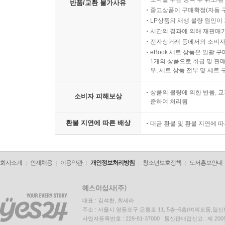
반품/교환 불가사유
중고상품이 구매확정(자동 
LP상품의 재생 불량 원인이 기
시간의 경과에 의해 재판매가
전자상거래 등에서의 소비자
eBook 세트 상품은 일괄 
1개의 상품으로 취급 및 판매
우, 세트 상품 전부 및 세트
상품의 불량에 의한 반품, 교
소비자 피해보상
준하여 처리됨
환불 지연에 따른 배상
대금 환불 및 환불 지연에 
회사소개
인재채용
이용약관
개인정보처리방침
청소년보호정책
도서홍보안내
대표 : 김석환, 최세라
주소 : 서울시 영등포구 은행로 11, 5층~6층(여의도동,일신
사업자등록번호 : 229-81-37000 통신판매업신고 : 제 200