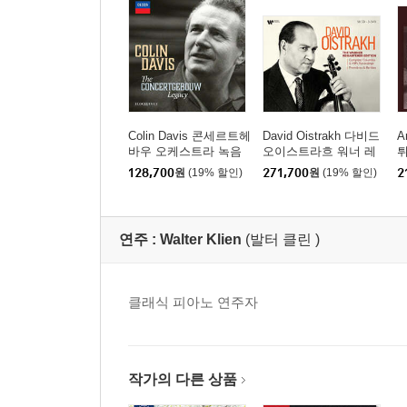
Colin Davis 콘세르트헤
David Oistrakh 다비드
A
바우 오케스트라 녹음
오이스트라흐 워너 레
튀
음반 모음 에디션 (The
이블 녹음 전집 (The W
디
128,700
원
(19% 할인)
271,700
원
(19% 할인)
2
Concertgebouw Legac
arner Remastered Editi
C
y)
on)
연주 :
Walter Klien
(발터 클린 )
클래식 피아노 연주자
작가의 다른 상품