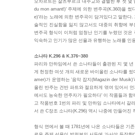
모차르트는 잘츠부르크 대주교와 결별한 후 첫 몇 달 동안
du mon amant!)’ 주제에 의한 변주곡(K.360)을 썼다.
e)’라는 노래에 의한 변주곡이 담겨있다고 말한다.
술적인 진실함을 잃지 않고서도 대중의 취향에 부응
변주곡 형식이 이처럼 엄청난 인기를 누렸던 것은
익숙하고 인기가 많은 선율과 유행하는 노래를 인
소나타 K.296 & K.376~380
파리와 만하임에서 쓴 소나타들이 출판된 지 몇 년 후 
게 헌정한 여섯 개의 새로운 바이올린 소나타를 썼다. 아
amer)가 운영하는 '음악 잡지(Magazin der 
올린 반주는 건반 파트와 절묘하게 엮여 있어서 언
에서도 능숙한 연주자가 필요하다’ 이 작품들과 함
고 작품번호 1번의 파리 및 만하임 소나타에서 갈라진
서 쓴 C장조 소나타(K.296) 역시 나중에 만들어
형식 면에서 볼 때 1781년에 나온 소나타들은 기존
로운 주제 선율이 발전부의 서두에 가서야 등장한다. 