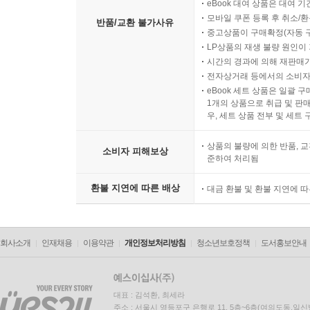
eBook 대여 상품은 대여 기
모바일 쿠폰 등록 후 취소/환
반품/교환 불가사유
중고상품이 구매확정(자동 
LP상품의 재생 불량 원인이 기
시간의 경과에 의해 재판매가
전자상거래 등에서의 소비자
eBook 세트 상품은 일괄 
1개의 상품으로 취급 및 판매
우, 세트 상품 전부 및 세트
상품의 불량에 의한 반품, 교
소비자 피해보상
준하여 처리됨
환불 지연에 따른 배상
대금 환불 및 환불 지연에 
회사소개
인재채용
이용약관
개인정보처리방침
청소년보호정책
도서홍보안내
대표 : 김석환, 최세라
주소 : 서울시 영등포구 은행로 11, 5층~6층(여의도동,일신