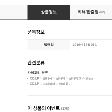
Arthur Grumiaux / Walter Klien 모차르트: 바이올
상품정보
리뷰/한줄평
(0/0)
품목정보
발매일
2016년 12월 01일
관련분류
카테고리 분류
CD/LP
클래식
실내악
실내악 (라이센스)
CD/LP
스페셜샵
미리 듣기
이 상품의 이벤트
(1개)