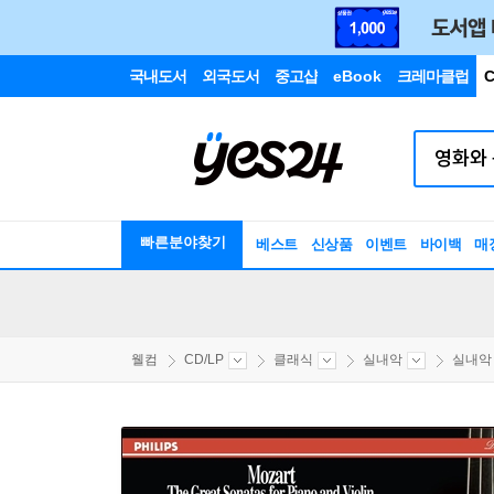
국내도서
외국도서
중고샵
eBook
크레마클럽
C
빠른분야찾기
베스트
신상품
이벤트
바이백
매
웰컴
CD/LP
클래식
실내악
실내악 