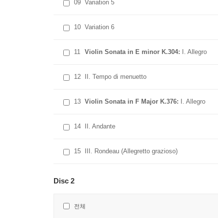
09
Variation 5
10
Variation 6
11
Violin Sonata in E minor K.304:
I. Allegro
12
II. Tempo di menuetto
13
Violin Sonata in F Major K.376:
I. Allegro
14
II. Andante
15
III. Rondeau (Allegretto grazioso)
Disc 2
전체