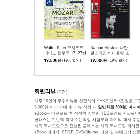
Walter Klien 모차르트:
Nathan Milstein 나탄
피아노 협주곡 17, 27번
밀스타인 바이올린 소
(Mozart: Piano Concert
나타 - 비발디 / 바흐 /
19,500
원
(19% 할인)
19,300
원
(19% 할인)
os Nos. 17 & 27
모차르트 / 브람스
회원리뷰
(0건)
매주 10건의 우수리뷰를 선정하여 YES포인트 3만원을 드
3,000원 이상 구매 후 리뷰 작성 시
일반회원 300원, 마니아
eBook은 다운로드 후 작성한 리뷰만 YES포인트 지급됩니
클래스는 첫번째 회차 주문확정 시점부터 마지막 회차 주문
사락 독서모임으로 진행된 클래스는 사락 독서모임 게시판
eBook 페이백, CD/LP, DVD/Blu-ray, 패션 및 판매금