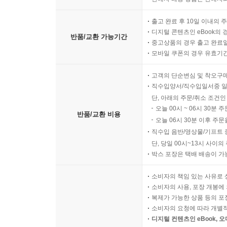
출고 완료 후 10일 이내의 
디지털 콘텐츠인 eBook의 
반품/교환 가능기간
중고상품의 경우 출고 완료일
모바일 쿠폰의 경우 유효기간(
고객의 단순변심 및 착오구
직수입양서/직수입일서중 일
단, 아래의 주문/취소 조건인
오늘 00시 ~ 06시 30분 
반품/교환 비용
오늘 06시 30분 이후 주문
직수입 음반/영상물/기프트 
단, 당일 00시~13시 사이
박스 포장은 택배 배송이 가
소비자의 책임 있는 사유로 
소비자의 사용, 포장 개봉에 
복제가 가능한 상품 등의 포장을 
소비자의 요청에 따라 개별
디지털 컨텐츠인 eBook, 