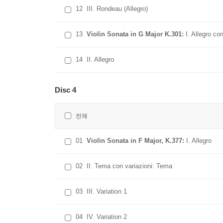
12
III. Rondeau (Allegro)
13
Violin Sonata in G Major K.301:
I. Allegro con
14
II. Allegro
Disc 4
전체
01
Violin Sonata in F Major, K.377:
I. Allegro
02
II. Tema con variazioni: Tema
03
III. Variation 1
04
IV. Variation 2