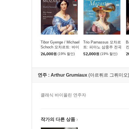
Tibor Gyenge / Michael
Trio Parnassus 모차르
B
Schoch 모차르트: 바이
트: 피아노 삼중주 전곡
칸
올린 소나타집 (Mozart:
(Mozart: Complete Pia
(
26,000
원
(19% 할인)
52,000
원
(19% 할인)
2
Violin Sonatas) [SACD
no Trios)
Hybrid]
연주 :
Arthur Grumiaux
(아르튀르 그뤼미오
클래식 바이올린 연주자
작가의 다른 상품