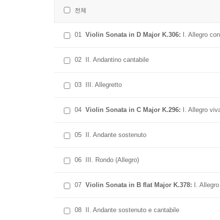
전체
01
Violin Sonata in D Major K.306:
I. Allegro con
02
II. Andantino cantabile
03
III. Allegretto
04
Violin Sonata in C Major K.296:
I. Allegro vi
05
II. Andante sostenuto
06
III. Rondo (Allegro)
07
Violin Sonata in B flat Major K.378:
I. Allegr
08
II. Andante sostenuto e cantabile