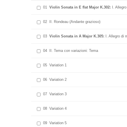
01
Violin Sonata in E flat Major K.302:
I. Allegro
02
II. Rondeau (Andante grazioso)
03
Violin Sonata in A Major K.305:
I. Allegro di 
04
II. Tema con variazioni: Tema
05
Variation 1
06
Variation 2
07
Variation 3
08
Variation 4
09
Variation 5