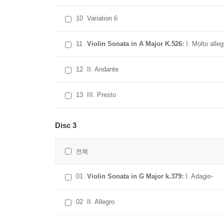
10
Variation 6
11
Violin Sonata in A Major K.526:
I. Molto alleg
12
II. Andante
13
III. Presto
Disc 3
전체
01
Violin Sonata in G Major k.379:
I. Adagio-
02
II. Allegro