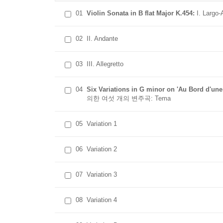
01
Violin Sonata in B flat Major K.454:
I. Largo-
02
II. Andante
03
III. Allegretto
04
Six Variations in G minor on 'Au Bord d'une
의한 여섯 개의 변주곡: Tema
05
Variation 1
06
Variation 2
07
Variation 3
08
Variation 4