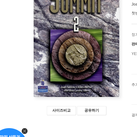
Jo
첫
정
판
Y
추
사이즈비교
공유하기
결