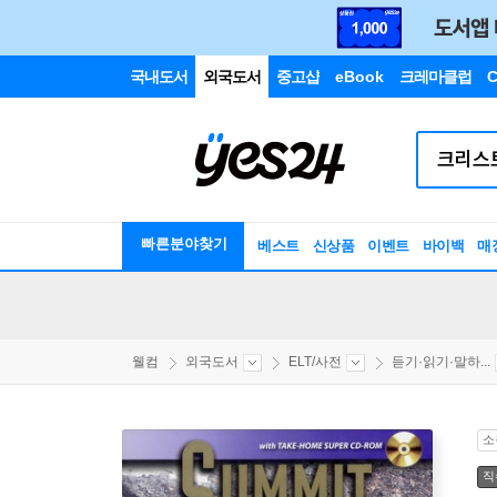
국내도서
외국도서
중고샵
eBook
크레마클럽
C
빠른분야찾기
베스트
신상품
이벤트
바이백
매
웰컴
외국도서
ELT/사전
듣기·읽기·말하...
소
직