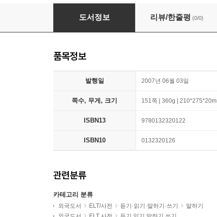
Summit 2 with Super CD-ROM
도서정보
리뷰/한줄평
(0/0)
품목정보
발행일
2007년 06월 03일
쪽수, 무게, 크기
151쪽 | 360g | 210*275*20
ISBN13
9780132320122
ISBN10
0132320126
관련분류
카테고리 분류
외국도서
ELT/사전
듣기·읽기·말하기·쓰기
말하기
외국도서
ELT 사전
듣기 읽기 말하기 쓰기