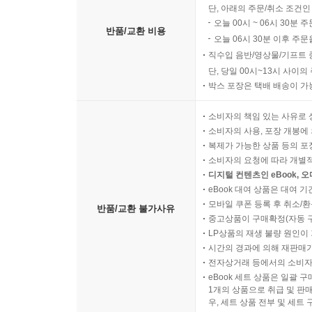
단, 아래의 주문/취소 조건인
오늘 00시 ~ 06시 30분 
반품/교환 비용
오늘 06시 30분 이후 주문
직수입 음반/영상물/기프트 
단, 당일 00시~13시 사이
박스 포장은 택배 배송이 가
소비자의 책임 있는 사유로 
소비자의 사용, 포장 개봉에 
복제가 가능한 상품 등의 포장을 
소비자의 요청에 따라 개별
디지털 컨텐츠인 eBook, 
eBook 대여 상품은 대여 기
모바일 쿠폰 등록 후 취소/환
반품/교환 불가사유
중고상품이 구매확정(자동 
LP상품의 재생 불량 원인이 기
시간의 경과에 의해 재판매가
전자상거래 등에서의 소비자
eBook 세트 상품은 일괄 
1개의 상품으로 취급 및 판매
우, 세트 상품 전부 및 세트