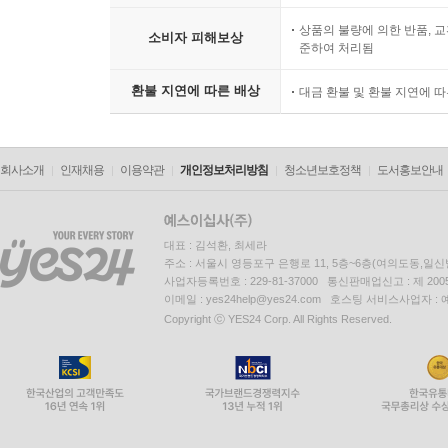
상품의 불량에 의한 반품, 교
소비자 피해보상
준하여 처리됨
환불 지연에 따른 배상
대금 환불 및 환불 지연에 
회사소개
인재채용
이용약관
개인정보처리방침
청소년보호정책
도서홍보안내
대표 : 김석환, 최세라
주소 : 서울시 영등포구 은행로 11, 5층~6층(여의도동,일신
사업자등록번호 : 229-81-37000 통신판매업신고 : 제 200
이메일 : yes24help@yes24.com 호스팅 서비스사업자 :
Copyright ⓒ YES24 Corp. All Rights Reserved.