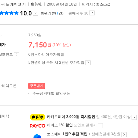
가시노 게이고
저
集英社
2008년 04월 18일
번역서 :
흑소소설
10.0
회원리뷰(
1
건)
판매지수 36
가
7,950원
7,150
원
매가
(10% 할인)
ES포인트
0원 + 마니아추가적립
5만원이상 구매 시 2천원 추가적립
가혜택쿠폰
쿠폰받기
주문금액대별 할인쿠폰
제혜택
카카오페이
2,000원 즉시할인
일 400건, 4만원 이상
페이코
1% 할인
포인트 결제시
토스페이
1만P 추첨 적립
+ 생애첫결제 3천원