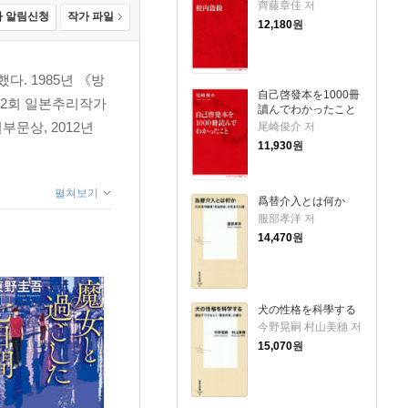
齊藤章佳 저
 알림신청
작가 파일
12,180
원
다. 1985년 《방
自己啓發本を1000冊
52회 일본추리작가
讀んでわかったこと
부문상, 2012년
尾崎俊介 저
11,930
원
펼쳐보기
爲替介入とは何か
服部孝洋 저
14,470
원
犬の性格を科學する
今野晃嗣 村山美穗 저
15,070
원