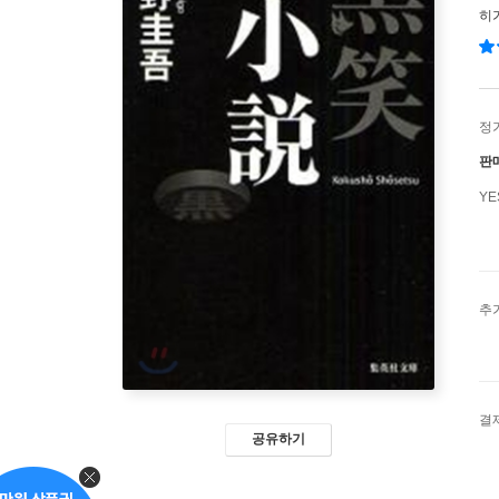
히
정
판
Y
추
결
공유하기