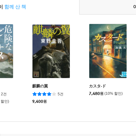
들이
함께 산 책
ス
麒麟の翼
カスタ-ド
7,480
원
(10% 할인)
2건
5건
 할인)
9,400
원