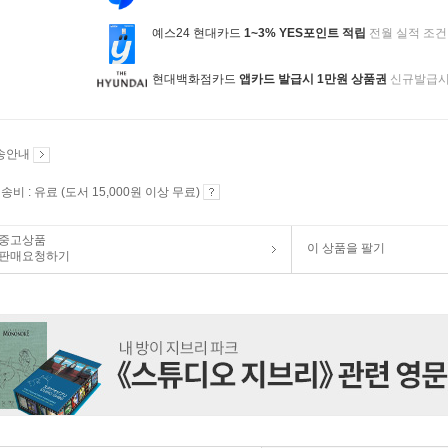
예스24 현대카드
1~3% YES포인트 적립
전월 실적 조건
현대백화점카드
앱카드 발급시 1만원 상품권
신규발급
송안내
송비 : 유료 (도서 15,000원 이상 무료)
중고상품
이 상품을 팔기
판매요청하기