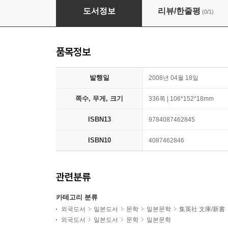
黑笑小說
도서정보
리뷰/한줄평
(0/1)
품목정보
발행일
2008년 04월 18일
쪽수, 무게, 크기
336쪽 | 106*152*18mm
ISBN13
9784087462845
ISBN10
4087462846
관련분류
카테고리 분류
외국도서
일본도서
문학
일본문학
集英社 文庫/新書
외국도서
일본도서
문학
일본문학