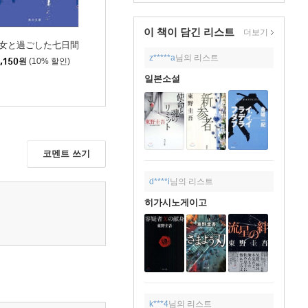
이 책이 담긴
리스트
더보기
女と過ごした七日間
z*****a
님의 리스트
,150
원
(10% 할인)
일본소설
코멘트 쓰기
d****i
님의 리스트
히가시노게이고
k***4
님의 리스트