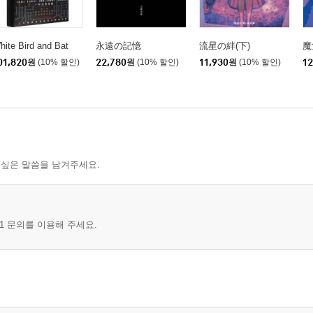
hite Bird and Bat
永遠の記憶
流星の絆(下)
魔
01,820
원
(10% 할인)
22,780
원
(10% 할인)
11,930
원
(10% 할인)
12
 싶은 말씀을 남겨주세요.
1 문의를 이용해 주세요.