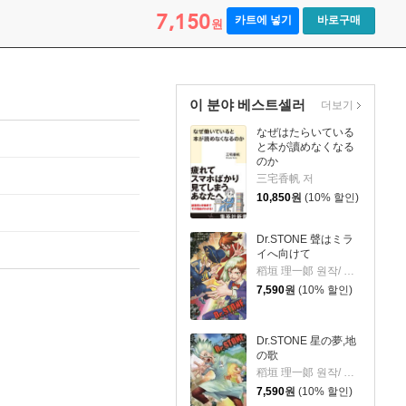
7,150
카트에 넣기
바로구매
원
이 분야 베스트셀러
더보기
なぜはたらいている
と本が讀めなくなる
のか
三宅香帆 저
10,850
원
(10% 할인)
Dr.STONE 聲はミラ
イへ向けて
稻垣 理一郞 원작/ Boichi 저
7,590
원
(10% 할인)
Dr.STONE 星の夢,地
の歌
稻垣 理一郞 원작/ Boichi 그림/ 森本 市夫 저
7,590
원
(10% 할인)