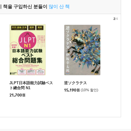
이 책을 구입하신 분들이
많이 산 책
2
/4
JLPT日本語能力試驗ベス
逆ソクラテス
ト總合問 N1
15,190
원
(10% 할인)
21,700
원