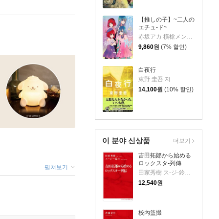
【推しの子】~二人の
エチュ-ド~
赤坂アカ 橫槍メンゴ 저
9,860
원
(7% 할인)
白夜行
東野 圭吾 저
14,100
원
(10% 할인)
이 분야 신상품
더보기
吉田拓郞から始める
ロックスタ-列傳
펼쳐보기
田家秀樹 ス-ジ-鈴木 저
12,540
원
校內盜撮