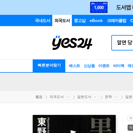
국내도서
외국도서
중고샵
eBook
크레마클럽
C
빠른분야찾기
베스트
신상품
이벤트
바이백
매
웰컴
외국도서
일본도서
문학
일본
소
직