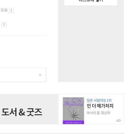
 없음
시
AD