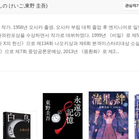
,ひがしの けいご,東野 圭吾)
관심작가
가. 1958년 오사카 출생. 오사카 부립 대학 졸업 후 엔지니어로 일했
가와란포상을 수상하면서 작가로 데뷔하였다. 1999년 《비밀》로 제
의자 X의 헌신》으로 제134회 나오키상과 제6회 본격미스터리대상 소설
으로 제7회 중앙공론문예상, 2013년 《몽환화》로 제2...