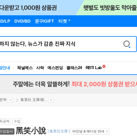
D/LP
DVD/BD
문구
/GIFT
티켓
독서유형검사
RBTI Lab
장안내
채널예스
사락
예스펀딩
클래스24
독서유형검사
주말에는 더욱 알뜰하게!
최대 2,000원 상품권 받으
문학
集英社 文庫/新...
득공제
수입
黑笑小說
[ 集英社文庫 ]
수입일서
바인딩 & 에디션 안내