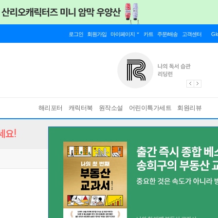
로그인
회원가입
마이페이지
카트
주문/배송
고객센터
Gl
해리포터
캐릭터북
원작소설
어린이특가세트
회원리뷰
세요!