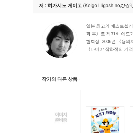
저 :
히가시노 게이고
(Keigo Higashino
일본 최고의 베스트셀러 작
과 후》로 제31회 에도
협회상, 2006년 《용
《나미야 잡화점의 기적》
작가의 다른 상품