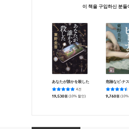
이 책을 구입하신 분
あなたが誰かを殺した
危險なビ-ナ
4건
19,530
원
(10% 할인)
9,760
원
(10%