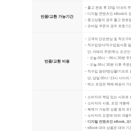
출고 완료 후 10일 이내의 
디지털 콘텐츠인 eBook의 
반품/교환 가능기간
중고상품의 경우 출고 완료일
모바일 쿠폰의 경우 유효기간(
고객의 단순변심 및 착오구
직수입양서/직수입일서중 일
단, 아래의 주문/취소 조건인
오늘 00시 ~ 06시 30분 
반품/교환 비용
오늘 06시 30분 이후 주문
직수입 음반/영상물/기프트 
단, 당일 00시~13시 사이
박스 포장은 택배 배송이 가
소비자의 책임 있는 사유로 
소비자의 사용, 포장 개봉에 
복제가 가능한 상품 등의 포장을 
소비자의 요청에 따라 개별
디지털 컨텐츠인 eBook, 
eBook 대여 상품은 대여 기