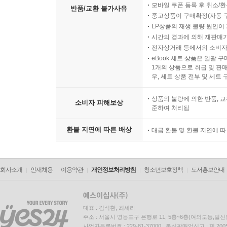
모바일 쿠폰 등록 후 취소/환
반품/교환 불가사유
중고상품이 구매확정(자동 
LP상품의 재생 불량 원인이 기
시간의 경과에 의해 재판매가
전자상거래 등에서의 소비자
eBook 세트 상품은 일괄 
1개의 상품으로 취급 및 판매
우, 세트 상품 전부 및 세트
상품의 불량에 의한 반품, 교
소비자 피해보상
준하여 처리됨
환불 지연에 따른 배상
대금 환불 및 환불 지연에 
회사소개
인재채용
이용약관
개인정보처리방침
청소년보호정책
도서홍보안내
대표 : 김석환, 최세라
주소 : 서울시 영등포구 은행로 11, 5층~6층(여의도동,일신
사업자등록번호 : 229-81-37000 통신판매업신고 : 제 200