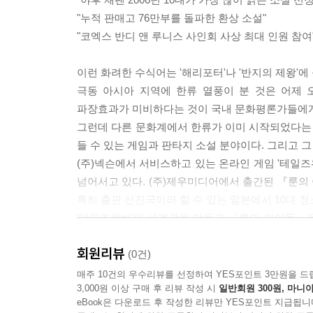
"누적 판매고 76만부를 돌파한 환상 소설"
"코엑스 반디 앤 루니스 사인회 사상 최대 인원 참여
이런 화려한 수식어는 '해리포터'나 '반지의 제왕'
극동 아시아 지역에 한류 열풍이 분 것은 어제 
파장효과가 미비하다는 것이 국내 문화평론가들에
그런데 다른 문화계에서 한류가 이미 시작되었다는 
들 수 있는 게임과 판타지 소설 분야이다. 그리고 
(주)넥슨에서 서비스하고 있는 온라인 게임 '테일즈
넘어서고 있다. (주)제우미디어에서 출간된 『룬의
특히 출판 선진국이라 할 수 있는 일본에서 10대 청
'테일즈위버'의 세계관을 만들고 『룬의 아이들』을 
대만 성품서점에서 기자회견과 사인회를 개최하였
회원리뷰
요청으로 사인회가 개최되는 것은 매우 이례적인 
(0건)
수 있게 해준다.
매주 10건의 우수리뷰를 선정하여 YES포인트 3만원을 드
3,000원 이상 구매 후 리뷰 작성 시
일반회원 300원, 마니아
해리포터 등의 해외 판타지가 국내에서 예약 판
eBook은 다운로드 후 작성한 리뷰만 YES포인트 지급됩니
것은 조용히 시사하는 바가 크다.