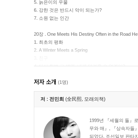
5. 늙은이의 우물
6. 강한 것은 반드시 악이 되는가?
7. 소원 없는 인간
20장 . One Meets His Destiny Often in the Road He 
1. 최초의 평화
2. A Winter Meets a Spring
3. 친구
4. 다시 한번 그 생명, 내게 맡겨줄 수 없겠어?
5. 그리고 운명은 깨어나고
저자 소개
(1명)
21장 . Nature Seals Her Promise of Spring in White
1. 마침내 돌아온 잔
저 :
전민희
(全民熙, 모래의책)
2. 최후의 인사
3. 유년의 겨울은 끝나고
1999년 『세월의 돌』로
4. 살아남은 자들
무와 매』, 『상속자들』
5. 가장 아름다운 찬트
되었다. 조선일보 판타