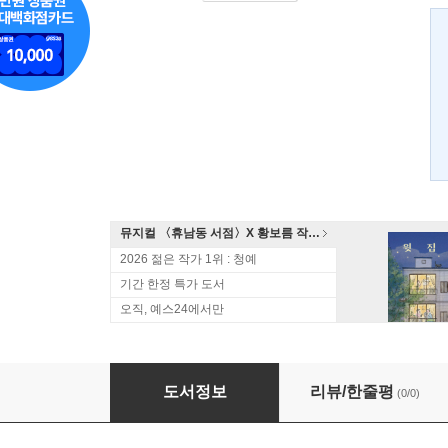
뮤지컬 〈휴남동 서점〉X 황보름 작가 북토크
2026 젊은 작가 1위 : 청예
기간 한정 특가 도서
오직, 예스24에서만
룬의 아이들 - 윈터러 7
도서정보
리뷰/한줄평
(0/0)