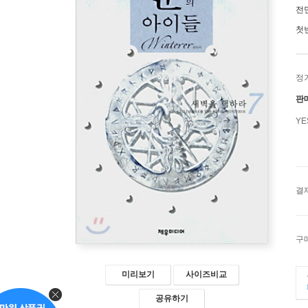
전
첫
정
판
Y
결
구
미리보기
사이즈비교
공유하기