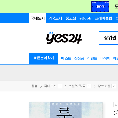
국내도서
외국도서
중고샵
eBook
크레마클럽
C
빠른분야찾기
베스트
신상품
이벤트
바이백
매
웰컴
국내도서
소설/시/희곡
장르소설
소
룬