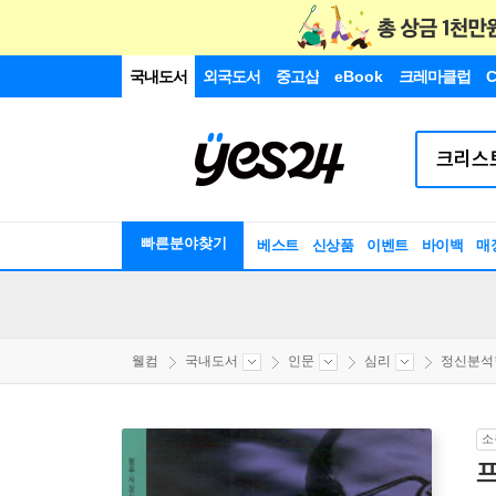
국내도서
외국도서
중고샵
eBook
크레마클럽
C
빠른분야찾기
베스트
신상품
이벤트
바이백
매
웰컴
국내도서
인문
심리
정신분석
소
프