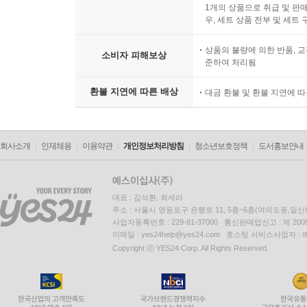
1개의 상품으로 취급 및 판매
우, 세트 상품 전부 및 세트
상품의 불량에 의한 반품, 교
소비자 피해보상
준하여 처리됨
환불 지연에 따른 배상
대금 환불 및 환불 지연에 
회사소개
인재채용
이용약관
개인정보처리방침
청소년보호정책
도서홍보안내
대표 : 김석환, 최세라
주소 : 서울시 영등포구 은행로 11, 5층~6층(여의도동,일신
사업자등록번호 : 229-81-37000 통신판매업신고 : 제 200
이메일 : yes24help@yes24.com 호스팅 서비스사업자 :
Copyright ⓒ YES24 Corp. All Rights Reserved.