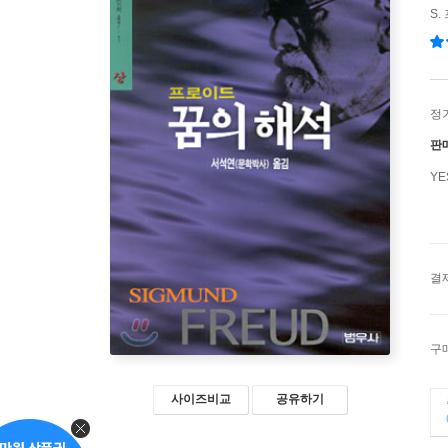
S
정
판
Y
결
구
사이즈비교
공유하기