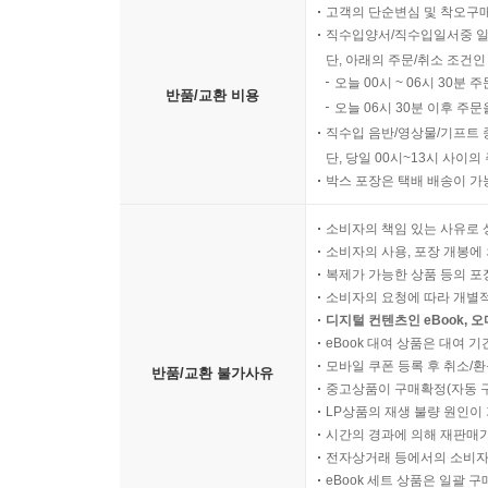
고객의 단순변심 및 착오구
직수입양서/직수입일서중 일
단, 아래의 주문/취소 조건인
오늘 00시 ~ 06시 30분 
반품/교환 비용
오늘 06시 30분 이후 주문
직수입 음반/영상물/기프트 
단, 당일 00시~13시 사이
박스 포장은 택배 배송이 가
소비자의 책임 있는 사유로 
소비자의 사용, 포장 개봉에 
복제가 가능한 상품 등의 포장을 
소비자의 요청에 따라 개별
디지털 컨텐츠인 eBook, 
eBook 대여 상품은 대여 기
모바일 쿠폰 등록 후 취소/환
반품/교환 불가사유
중고상품이 구매확정(자동 
LP상품의 재생 불량 원인이 기
시간의 경과에 의해 재판매가
전자상거래 등에서의 소비자
eBook 세트 상품은 일괄 