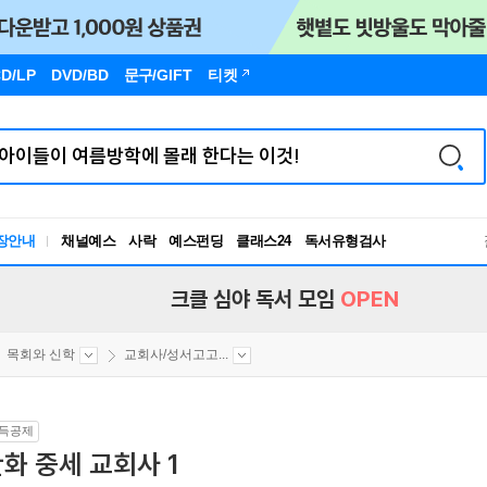
D/LP
DVD/BD
문구
/GIFT
티켓
장안내
채널예스
사락
예스펀딩
클래스24
독서유형검사
RBTI Lab
독서유형검사
크클 심야 독서 모임
OPEN
목회와 신학
교회사/성서고고...
득공제
화 중세 교회사 1