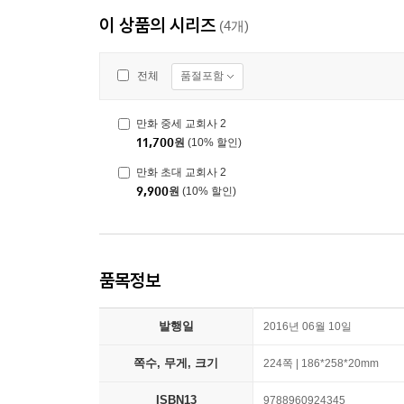
이 상품의 시리즈
(4개)
품절포함
전체
만화 중세 교회사 2
11,700
원
(10% 할인)
만화 초대 교회사 2
9,900
원
(10% 할인)
품목정보
발행일
2016년 06월 10일
쪽수, 무게, 크기
224쪽 | 186*258*20mm
ISBN13
9788960924345