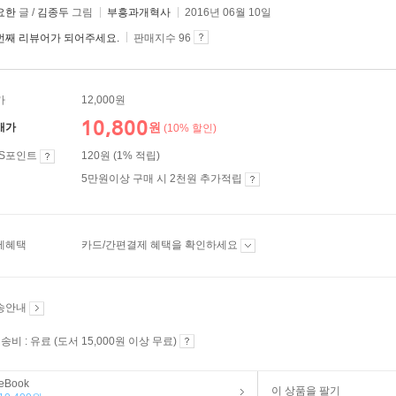
요한
글 /
김종두
그림
부흥과개혁사
2016년 06월 10일
번째 리뷰어가 되어주세요.
판매지수 96
가
12,000원
10,800
원
매가
(10% 할인)
ES포인트
120원 (1% 적립)
5만원이상 구매 시 2천원 추가적립
제혜택
카드/간편결제 혜택을 확인하세요
송안내
송비 : 유료 (도서 15,000원 이상 무료)
eBook
이 상품을 팔기