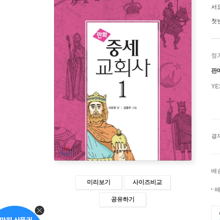
서
첫
정
판
Y
결
배
미리보기
사이즈비교
배
공유하기