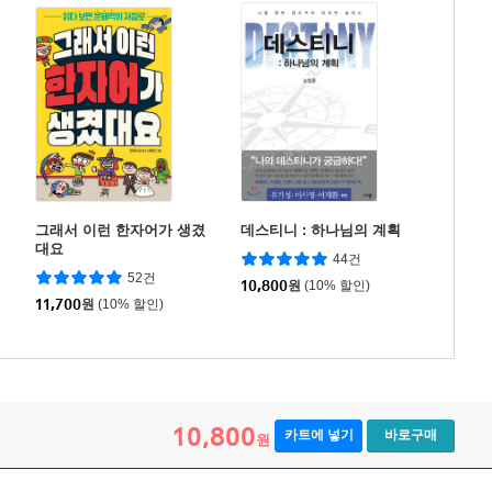
그래서 이런 한자어가 생겼
데스티니 : 하나님의 계획
대요
44건
52건
10,800
원
(10% 할인)
11,700
원
(10% 할인)
10,800
카트에 넣기
바로구매
원