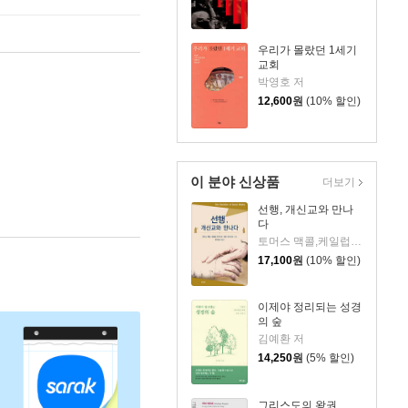
우리가 몰랐던 1세기
교회
박영호 저
12,600
원
(10% 할인)
이 분야 신상품
더보기
선행, 개신교와 만나
다
토머스 맥콜,케일럽 프리드먼,매트 프리드먼 저/류재성 역
17,100
원
(10% 할인)
이제야 정리되는 성경
의 숲
김예환 저
14,250
원
(5% 할인)
그리스도의 왕권