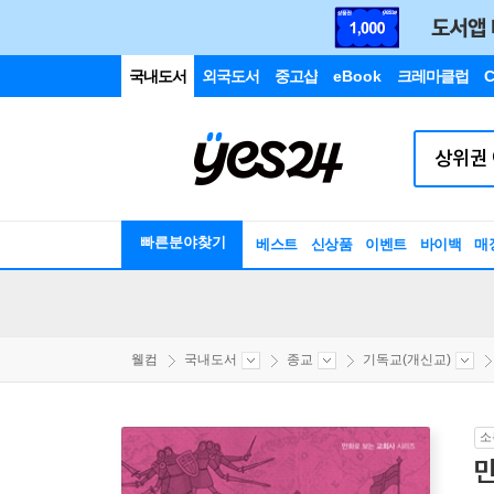
국내도서
외국도서
중고샵
eBook
크레마클럽
C
빠른분야찾기
베스트
신상품
이벤트
바이백
매
웰컴
국내도서
종교
기독교(개신교)
소
만