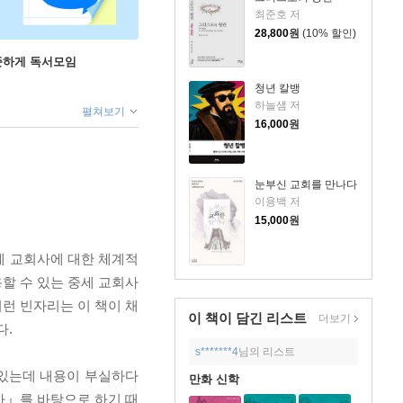
최준호 저
28,800
원
(10% 할인)
꾸준하게 독서모임
청년 칼뱅
하늘샘 저
펼쳐보기
16,000
원
눈부신 교회를 만나다
이용백 저
15,000
원
세 교회사에 대한 체계적
할 수 있는 중세 교회사
이런 빈자리는 이 책이 채
이 책이 담긴
리스트
더보기
다.
s*******4
님의 리스트
 있는데 내용이 부실하다
만화 신학
회사』를 바탕으로 하기 때