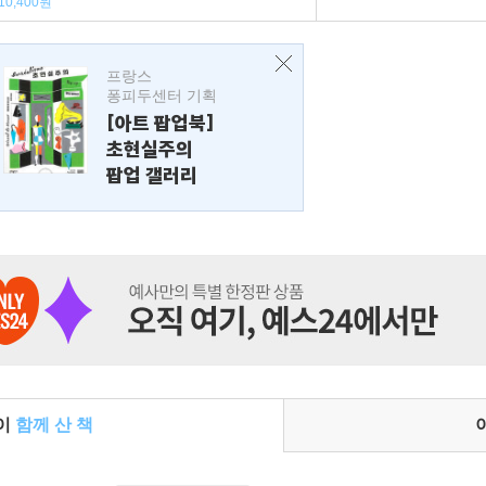
10,400원
프랑스
퐁피두센터 기획
[아트 팝업북]
초현실주의
팝업 갤러리
들이
함께 산 책