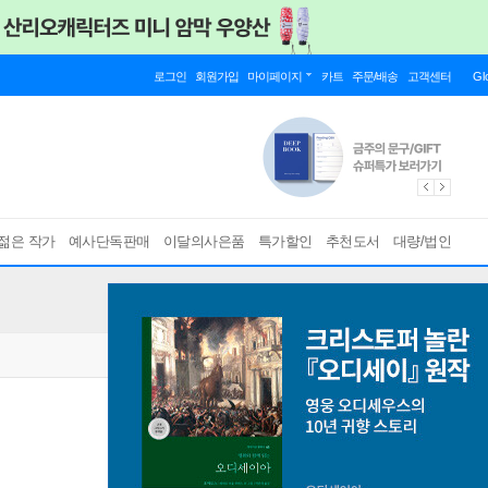
로그인
회원가입
마이페이지
카트
주문/배송
고객센터
Gl
젊은 작가
예사단독판매
이달의사은품
특가할인
추천도서
대량/법인