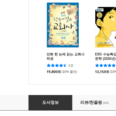
만화 한 눈에 읽는 교회사
EBS 수능특
하권
문학 (2026년)
대비)
1건
19,800
원
(10% 할인)
12,150
원
(10
만화 중세 교회사 1
도서정보
리뷰/한줄평
(0/0)