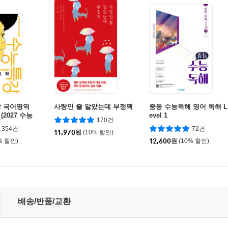
강 국어영역
사랑인 줄 알았는데 부정맥
중등 수능독해 영어 독해 L
 (2027 수능
evel 1
170건
354건
72건
11,970
원
(10% 할인)
% 할인)
12,600
원
(10% 할인)
배송/반품/교환