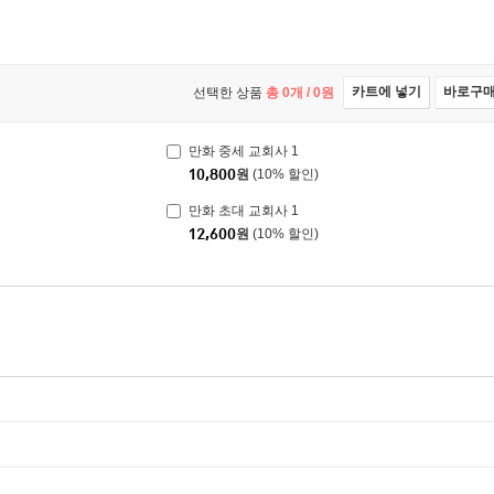
카트에 넣기
바로구
선택한 상품
총
0
개 /
0
원
만화 중세 교회사 1
10,800
원
(10% 할인)
만화 초대 교회사 1
12,600
원
(10% 할인)