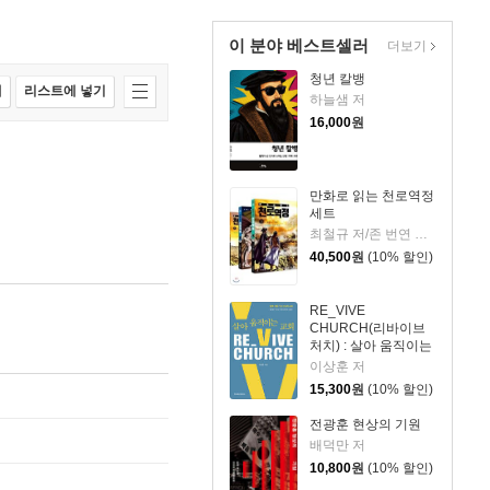
이 분야 베스트셀러
더보기
청년 칼뱅
매
리스트에 넣기
하늘샘 저
16,000
원
만화로 읽는 천로역정
세트
최철규 저/존 번연 원작
40,500
원
(10% 할인)
RE_VIVE
CHURCH(리바이브
처치) : 살아 움직이는
교회
이상훈 저
15,300
원
(10% 할인)
전광훈 현상의 기원
배덕만 저
10,800
원
(10% 할인)