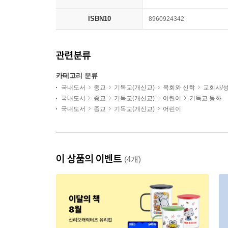
ISBN10
8960924342
관련분류
카테고리 분류
국내도서
종교
기독교(개신교)
목회와 신학
교회사/
국내도서
종교
기독교(개신교)
어린이
기독교 동화
국내도서
종교
기독교(개신교)
어린이
이 상품의 이벤트
(4개)