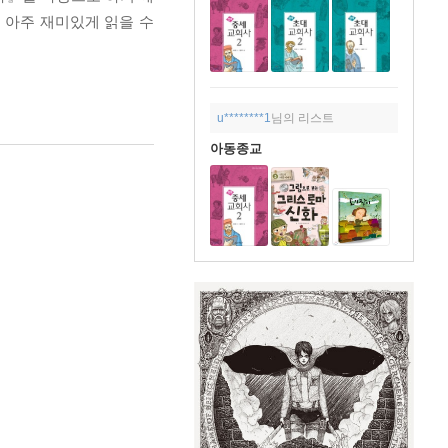
 아주 재미있게 읽을 수
u********1
님의 리스트
아동종교