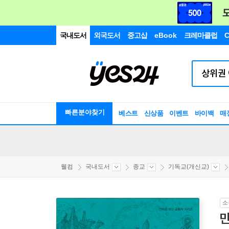
국내도서
외국도서
중고샵
eBook
크레마클럽
C
빠른분야찾기
베스트
신상품
이벤트
바이백
매
웰컴
국내도서
종교
기독교(개신교)
소
만