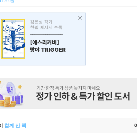
11,200원
김은성 작가
친필 메시지 수록
---------------
[예스리커버]
빵야 TRIGGER
들이
함께 산 책