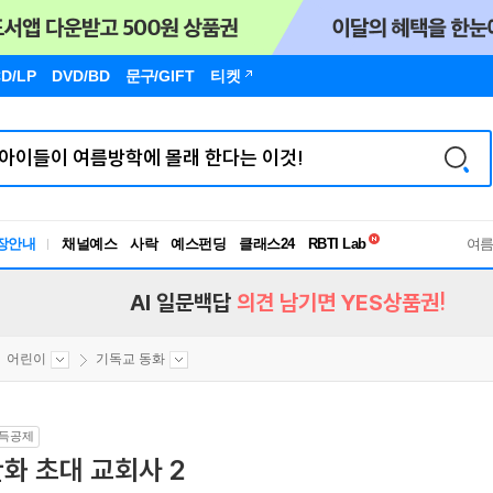
D/LP
DVD/BD
문구
/GIFT
티켓
독서유형검사
RBTI Lab
장안내
채널예스
사락
예스펀딩
클래스24
독서유형검사
여
AI 일문백답
의견 남기면 YES상품권!
어린이
기독교 동화
득공제
화 초대 교회사 2