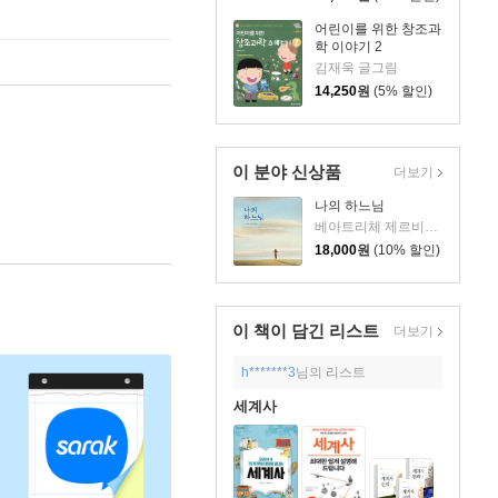
어린이를 위한 창조과
학 이야기 2
김재욱 글그림
14,250
원
(5% 할인)
이 분야 신상품
더보기
나의 하느님
베아트리체 제르비니 글/소니아 마리아 루체 포센티니 그림/김지우 역
18,000
원
(10% 할인)
이 책이 담긴
리스트
더보기
h*******3
님의 리스트
세계사