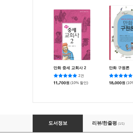
만화 중세 교회사 2
만화 구원론
2건
11,700
원
(10% 할인)
18,000
원
(10
만화 초대 교회사 2
도서정보
리뷰/한줄평
(1/1)