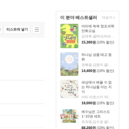
이 분야 베스트셀러
더보기
머리에 쏙쏙 창조과학
매
리스트에 넣기
만화교실
김재욱 글/바오바브 그림
15,300
원
(10% 할인)
하나님 성품 태교 동
화
권복음,강윤미 글/긴리 그림
14,400
원
(10% 할인)
세상에서 배울 수 없
는 하나님을 아는 지
식
마티 마쵸스키 저/앤디 맥과이어 그림
18,000
원
(10% 할인)
예수님은 그리스도
1~10권 세트
유외영,김수경 글/조은진 그림
88,200
원
(10% 할인)