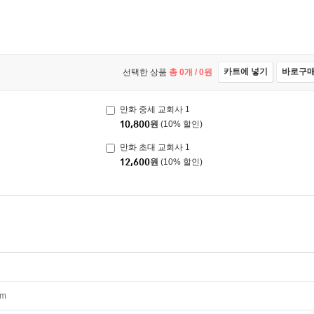
카트에 넣기
바로구
선택한 상품
총
0
개 /
0
원
만화 중세 교회사 1
10,800
원
(10% 할인)
만화 초대 교회사 1
12,600
원
(10% 할인)
mm