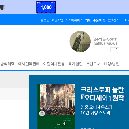
로그인
회원가입
마이페이지
카트
주문/배송
고객센터
Gl
름방학혜택
예사단독판매
이달의사은품
특가할인
추천도서
대량/법인