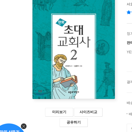
서
정
판
Y
결
배
미리보기
사이즈비교
배
공유하기