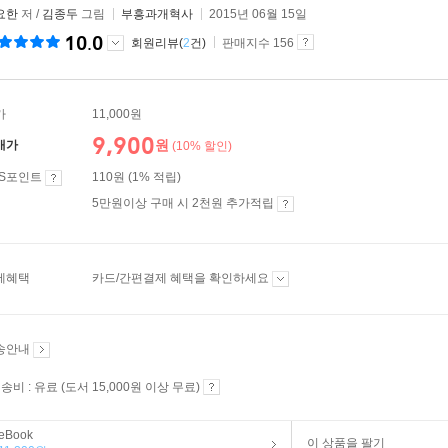
요한
저 /
김종두
그림
부흥과개혁사
2015년 06월 15일
10.0
회원리뷰(
2
건)
판매지수 156
가
11,000원
9,900
원
매가
(10% 할인)
ES포인트
110원 (1% 적립)
5만원이상 구매 시 2천원 추가적립
제혜택
카드/간편결제 혜택을 확인하세요
송안내
송비 : 유료 (도서 15,000원 이상 무료)
eBook
이 상품을 팔기