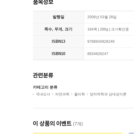
품목정보
발행일
2008년 03월 28일
쪽수, 무게, 크기
184쪽 | 286g | 크기확인중
ISBN13
9788934928249
ISBN10
8934928247
관련분류
카테고리 분류
국내도서
자연과학
물리학
양자역학과 상대성이론
이 상품의 이벤트
(7개)