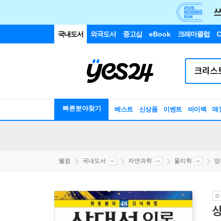
국내도서
외국도서
중고샵
eBook
크레마클럽
C
빠른분야찾기
베스트
신상품
이벤트
바이백
매
웰컴
국내도서
자연과학
물리학
양
소