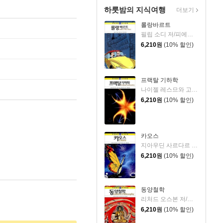
하룻밤의 지식여행
더보기
롤랑바르트
필립 소디 저/피에로 그림/권순만 역
6,210
원
(10% 할인)
프랙탈 기하학
나이젤 레스므와 고든,윌 루드 공저/랠프 에드니 그림/이충호 역
6,210
원
(10% 할인)
카오스
지아우딘 사르다르 저/이보나 에이브럼스 그림/이충호 역
6,210
원
(10% 할인)
동양철학
리처드 오스본 저/보린 반 룬 그림/류현 역
6,210
원
(10% 할인)