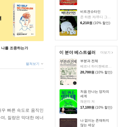
비트겐슈타인
존 하튼 저/주디 그로브스 그림/류현 역
6,210
원
(10% 할인)
게 나를 조종하는가
이 분야 베스트셀러
더보기
부분과 전체
펼쳐보기
베르너 하이젠베르크 저/유영미 역/김재영 감수
20,700
원
(10% 할인)
처음 만나는 양자의
세계
채은미 저
17,100
원
(10% 할인)
매우 빠른 속도로 움직인
며, 질량은 막대한 에너
나 없이는 존재하지
않는 세상