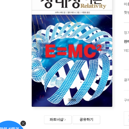
이
첫
정
판
Y
결
구
파트너샵
공유하기