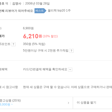
충호
역
김영사
2008년 03월 28일
물리학 top20 1주
번째 리뷰어가 되어주세요.
베스트
가
6,900원
6,210
원
매가
(10% 할인)
ES포인트
350원 (5% 적립)
5만원이상 구매 시 2천원 추가적립
제혜택
카드/간편결제 혜택을 확인하세요
매 시 참고사항
현재 새 상품은 구매 할 수 없습니다. 아래 상품으로 구매하거나 판매
중고상품 (20개)
이 상품을 팔기
3,000원 ~