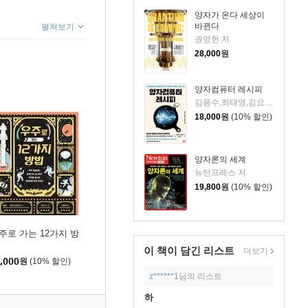
양자가 온다 세상이
바뀐다
펼쳐보기
권영헌 저
28,000
원
양자컴퓨터 레시피
김용수,최태영,김요셉 저
18,000
원
(10% 할인)
양자론의 세계
뉴턴프레스 저
19,800
원
(10% 할인)
주로 가는 12가지 방
이 책이 담긴
리스트
더보기
,000
원
(10% 할인)
z******1
님의 리스트
하