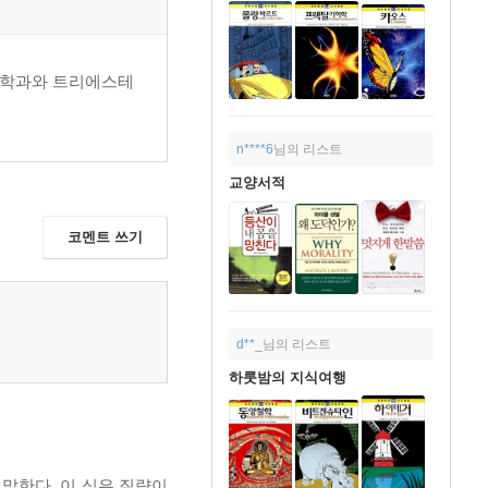
리학과와 트리에스테
n****6
님의 리스트
교양서적
코멘트 쓰기
d**_
님의 리스트
하룻밤의 지식여행
 말한다. 이 식은 질량이