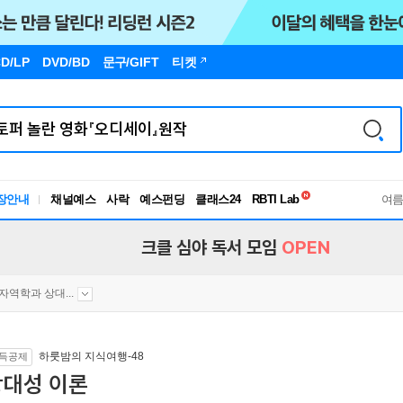
D/LP
DVD/BD
문구
/GIFT
티켓
독서유형검사
RBTI Lab
장안내
채널예스
사락
예스펀딩
클래스24
독서유형검사
여
크클 심야 독서 모임
OPEN
자역학과 상대...
하룻밤의 지식여행-48
득공제
상대성 이론