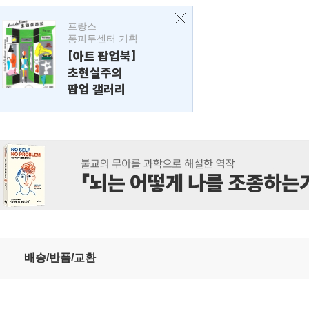
프랑스
퐁피두센터 기획
[아트 팝업북]
초현실주의
팝업 갤러리
배송/반품/교환