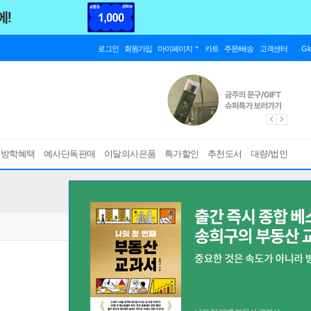
로그인
회원가입
마이페이지
카트
주문/배송
고객센터
Gl
름방학혜택
예사단독판매
이달의사은품
특가할인
추천도서
대량/법인