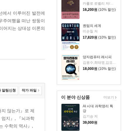
카를로 로벨리 저/김정훈 역
16,200
원
(10% 할인)
전선에서 이루어진 발전에
 우주여행을 떠난 쌍둥이
퀀텀의 세계
 이어지는 상대성 이론의
이순칠 저
17,820
원
(10% 할인)
양자컴퓨터 레시피
김용수,최태영,김요셉 저
18,000
원
(10% 할인)
 알림신청
작가 파일
이 분야 신상품
더보기
AI 시대 과학명리 특
떠나지 않는가』로 제
강
김기승 저
 엄지』, 『뇌과학
39,000
원
는 수학의 역사』,