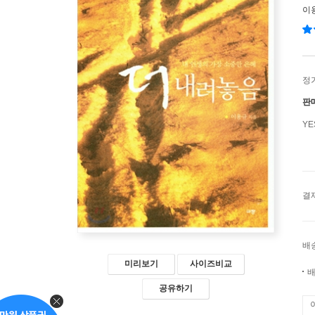
이
정
판
Y
결
배
미리보기
사이즈비교
배
공유하기