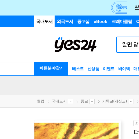
국내도서
외국도서
중고샵
eBook
크레마클럽
C
빠른분야찾기
베스트
신상품
이벤트
바이백
매
웰컴
국내도서
종교
기독교(개신교)
소