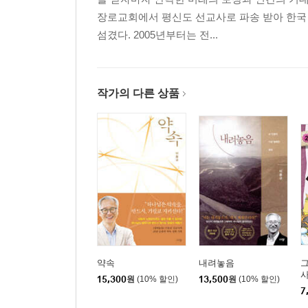
장로교회에서 평신도 선교사로 파송 받아 한국 오
섬겼다. 2005년부터는 전...
작가의 다른 상품
약속
내려놓음
사
15,300
원
(10% 할인)
13,500
원
(10% 할인)
7