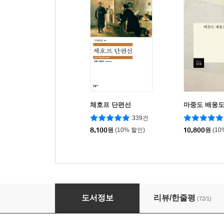
체호프 단편선
마중도 배웅도
339건
8,100
원
(10% 할인)
10,800
원
(10
더 내려놓음
도서정보
리뷰/한줄평
(72/1)