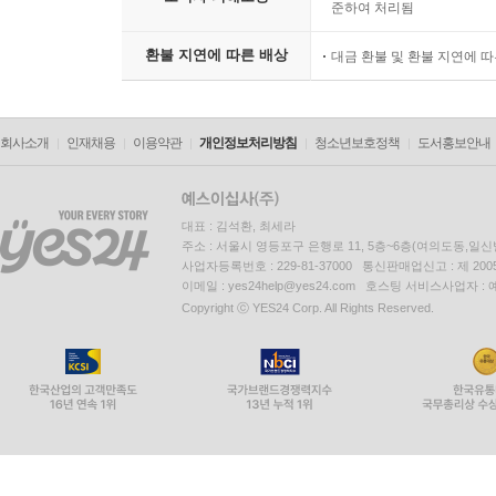
준하여 처리됨
환불 지연에 따른 배상
대금 환불 및 환불 지연에 
회사소개
인재채용
이용약관
개인정보처리방침
청소년보호정책
도서홍보안내
대표 : 김석환, 최세라
주소 : 서울시 영등포구 은행로 11, 5층~6층(여의도동,일신
사업자등록번호 : 229-81-37000 통신판매업신고 : 제 200
이메일 : yes24help@yes24.com 호스팅 서비스사업자 :
Copyright ⓒ YES24 Corp. All Rights Reserved.