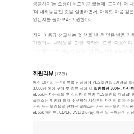
궁금하다’는 요청이 쇄도하곤 했는데, 드디어 ‘더 
‘더 내려놓음’인 것을 설명하면서, 아직도 마음 깊
없는지를 돌아보라고 권한다.
저자 이용규 선교사는 첫 책을 낸 후 얻은 반응 
가졌거나 내려놓을 만한 자리에 오른 다음에야
오해함으로써 자신이 말하고자 했던 내려놓음의 참 
저자가 내려놓음을 통해 궁극적으로 말하고 싶었던
회원리뷰
편지 속에 있는 한 구절이다. “내가 그리스도와 함
(72건)
것이라…”(갈라디아서 2장 20절 말씀)
매주 10건의 우수리뷰를 선정하여 YES포인트 3만원을 드
3,000원 이상 구매 후 리뷰 작성 시
일반회원 300원, 마니아
eBook은 다운로드 후 작성한 리뷰만 YES포인트 지급됩니
즉, 저자가 내려놓음이란 단어를 사용한 이유는 십
클래스는 첫번째 회차 주문확정 시점부터 마지막 회차 주문
하나님으로 채워진다”는 말은 “내 자아가 십자가에서
사락 독서모임으로 진행된 클래스는 사락 독서모임 게시판
저자의 삶 속에서 체험한 삶의 예화로 풀어냈던 것이
eBook 페이백, CD/LP, DVD/Blu-ray, 패션 및 판매금
《더 내려놓음》은 기독교의 핵심 진리인 ‘십자가의 