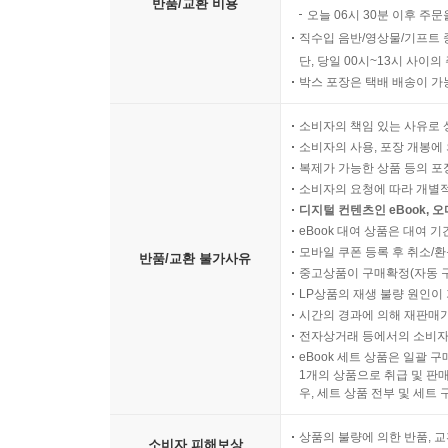
반품/교환 비용
오늘 06시 30분 이후 주문
직수입 음반/영상물/기프트 
단, 당일 00시~13시 사이
박스 포장은 택배 배송이 가
소비자의 책임 있는 사유로 
소비자의 사용, 포장 개봉에 
복제가 가능한 상품 등의 포장을 
소비자의 요청에 따라 개별
디지털 컨텐츠인 eBook, 
eBook 대여 상품은 대여 기
모바일 쿠폰 등록 후 취소/환
반품/교환 불가사유
중고상품이 구매확정(자동 
LP상품의 재생 불량 원인이 기
시간의 경과에 의해 재판매가
전자상거래 등에서의 소비자
eBook 세트 상품은 일괄 
1개의 상품으로 취급 및 판매
우, 세트 상품 전부 및 세트
상품의 불량에 의한 반품, 교
소비자 피해보상