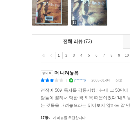
더 내려놓음이 주는 메시지
얼마나 더 내려놓아야
11
진정한 평안과 기쁨을 누릴 수 있나요?
전체 리뷰
(72)
우리의 삶은 왜 그렇게 힘이 드는가?
1
2
3
4
5
6
7
8
9
10
우리는 자신을 너무나 사랑하며
자신을 굳게 믿는다.
더 내려놓음
종이책
자신의 계획과 방법을 신뢰한다.
j******6
2008-01-04
신고
|
|
|
자기애自己愛와 자기의自己義를 부둥켜안고
전작이 50만독자를 감동시켰다는데 그 50만
욕심껏 살아간다.
람들이 끌려서 택한 책 제목 때문이었다.'내
스스로 행복해지려고 애쓴다.
는 것들을 내려놓으라는 읽어보지 않아도 알 만
그런데 행복하지 않다.
17명
이 이 리뷰를 추천합니다.
아무리 노력해도 안 된다는 것을 안다.
하나님은 지금도, 제 힘으로 인생을 살아보겠노라