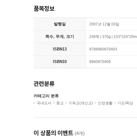
품목정보
발행일
2007년 12월 03일
쪽수, 무게, 크기
248쪽 | 370g | 153*224*20
ISBN13
9788960970403
ISBN10
8960970409
관련분류
카테고리 분류
국내도서
종교
기독교(개신교)
신앙생활
기도/묵상
이 상품의 이벤트
(4개)