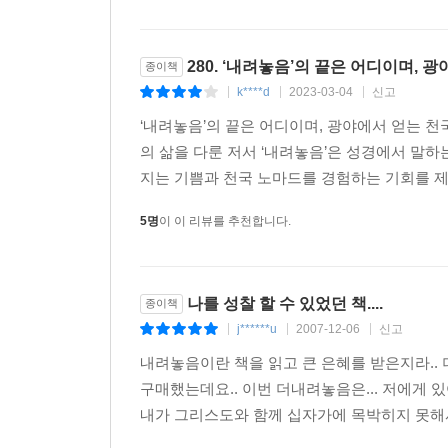
그런즉 이제는 내가 산 것이 아니요
오직 내 안에 그리스도께서 사신 것이라_ 갈 2:20상
280. ‘내려놓음’의 끝은 어디이며, 
종이책
“너는 마음을 다하여 여호와를 신뢰하고
k****d
2023-03-04
신고
|
|
|
네 명철을 의지하지 말라
‘내려놓음’의 끝은 어디이며, 광야에서 얻는 천
너는 범사에 그를 인정하라
의 삶을 다룬 저서 ‘내려놓음’은 성경에서 말하
그리하면 네 길을 지도하시리라”(잠 3:5,6).
지는 기쁨과 천국 노마드를 경험하는 기회를 제공
5명
이 이 리뷰를 추천합니다.
나를 성찰 할 수 있었던 책....
종이책
j******u
2007-12-06
신고
|
|
|
내려놓음이란 책을 읽고 큰 은혜를 받은지라.. 
구매했는데요.. 이번 더내려놓음은... 저에게 있
내가 그리스도와 함께 십자가에 목박히지 못해서.