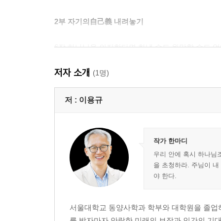
2부 자기의自己義 내려놓기
6장 하나님을 의지한다면 화낼 수도 원망할 수도 
7장 나는 판단할 권리가 없다
저자 소개
8장 고통당한다고 하나님을 헤아리겠는가
(1명)
9장 하나님은 일의 성과가 아니라 마음을 원하신다
저 :
이용규
3부 더 더 내려놓기
10장 인생 계획의 모든 결정을 맡기는 더 내려놓음
작가 한마디
11장 전적 의존자의 삶을 향한 더 내려놓음
우리 안에 혹시 하나님조
12장 아버지의 사랑을 만끽하는 더 내려놓음
을 초청하라. 주님이 
13장 더 내려놓기 위한 온전한 내려놓음
야 한다.
서울대학교 동양사학과 학부와 대학원을 졸업하
에필로그
를 받자마자 안락한 미래의 보장과 인간의 기대