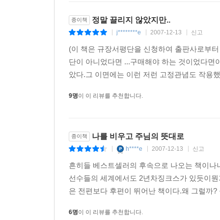
아등바등 노력하는 당신을 보며 가슴 아파하신다.
정말 끌리지 않았지만..
종이책
자아의 문제, 죄와 상처로 얼룩진 무거운 죄짐을
j********e
2007-12-13
신고
|
|
|
이제 더 이상 자신이 지겠다고 고집하지 말라.
(이 책은 규장서평단을 신청하여 출판사로부터 
먼저 하나님께 순종하라.
단이 아니었다면 ...구매해야 하는 것이었다면아
하나님의 주권에 자신을 맡겨라.
았다.그 이면에는 이런 저런 고정관념도 작용했거
하나님을 기뻐하라.
9명
이 이 리뷰를 추천합니다.
하나님만 의지하라.
그때부터 하나님께서 당신을 책임지신다.
당신이 붙든 인생과 하나님께 붙들린 인생,
나를 비우고 주님의 뜻대로
종이책
당신은 그 엄청난 차이를 목도하게 될 것이다!
h****e
2007-12-13
신고
|
|
|
그리스도의 사람은 자신을 내려놓은 사람이다.
흔히들 베스트셀러의 후속으로 나오는 책이나너
십자가에서 그리스도와 함께 자신이 죽은 사람이다
선수들의 세계에서도 2년차징크스가 있듯이뭔가
이제는 그 사람 안에 예수 그리스도가 사는 사람이다
은 전편보다 후편이 뛰어난 책이다.왜 그럴까?
6명
이 이 리뷰를 추천합니다.
내가 그리스도와 함께 십자가에 못 박혔나니