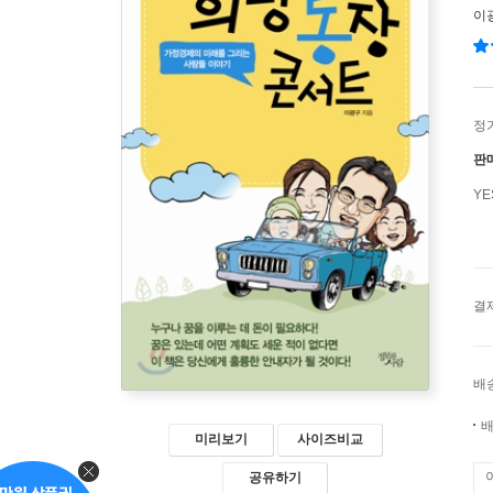
이
정
판
Y
결
배
배
미리보기
사이즈비교
공유하기