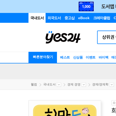
국내도서
외국도서
중고샵
eBook
크레마클럽
C
빠른분야찾기
베스트
신상품
이벤트
바이백
매
웰컴
국내도서
경제 경영
경제/경제학
소