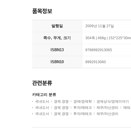
품목정보
발행일
2009년 11월 27일
쪽수, 무게, 크기
304쪽 | 468g | 152*225*30
ISBN13
9788992913065
ISBN10
8992913060
관련분류
카테고리 분류
국내도서
경제 경영
경제/경제학
경제상식/경제이야기
국내도서
경제 경영
투자/재테크
재무/자산관리
재테
국내도서
경제 경영
투자/재테크
재무/자산관리