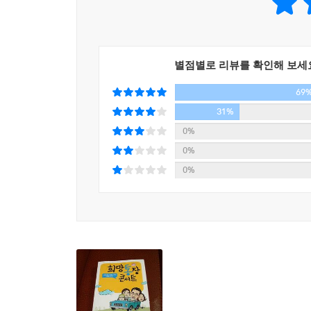
때문에 오셨습니까?’와 같은 건조한 질문을 받게 된
직원들을 마주하고 조금이라도 길게 상담을 받게 
목소리를 듣기 십상이다. 다들 바쁜데 금융기관의 직
사실 누구나 재무설계를 담당해줄 사람이 있다면 
별점별로 리뷰를 확인해 보세
의사가 있었으면 하고 바라는 심정과 같다. 금융에
69
경우가 수 없이 많다. 그래서 금융을 세밀하게 꿰고
이 책 ‘희망통장 콘서트’는 개인들의 금융문제를 
31%
포도재무설계는 11년 전 울산에서 출발한 회사다.
0%
서울과 부산을 비롯해 전국 주요도시에 두루 퍼져 
0%
‘밑 빠진 독에 물 붓기’가 된다고 역설해왔다. 이 
0%
이 책의 주인공인 상담사들을 포함한 등장인물들은 
노후 대비, 빚 청산, 사업의 운영, 재산형성 등에
고차원 인생 방정식이기 일쑤다. 상담사들은 그들
나간다. 비록 그들이 추구하는 해결책이 최선인지는
불안감은 치유되어 왔다. 그들은 고객들에게 희망을
상담사들의 이야기를 듣고 있으면 우리 주변 사람들
때는 음악이 아직 낮은 소리로 들린다. 차근차근
캄캄해진 고객들은 해결책을 찾지 못해 방황하고 