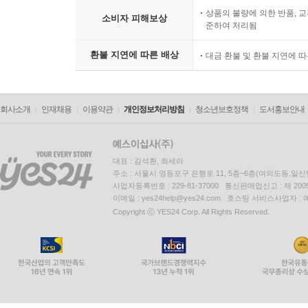
상품의 불량에 의한 반품, 교
소비자 피해보상
준하여 처리됨
환불 지연에 따른 배상
대금 환불 및 환불 지연에 
회사소개
인재채용
이용약관
개인정보처리방침
청소년보호정책
도서홍보안내
대표 : 김석환, 최세라
주소 : 서울시 영등포구 은행로 11, 5층~6층(여의도동,일신
사업자등록번호 : 229-81-37000 통신판매업신고 : 제 200
이메일 : yes24help@yes24.com 호스팅 서비스사업자 :
Copyright ⓒ YES24 Corp. All Rights Reserved.