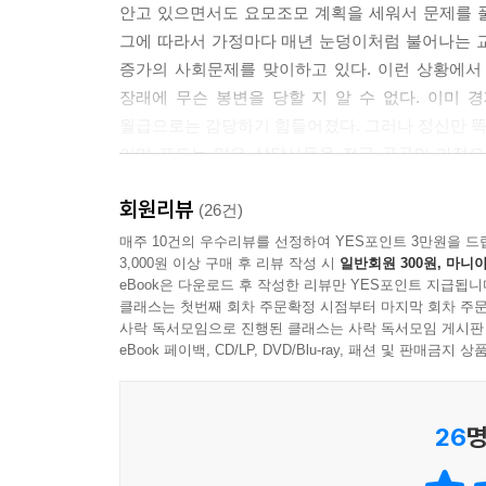
안고 있으면서도 요모조모 계획을 세워서 문제를 
그에 따라서 가정마다 매년 눈덩이처럼 불어나는 
증가의 사회문제를 맞이하고 있다. 이런 상황에서
장래에 무슨 봉변을 당할 지 알 수 없다. 이미
월급으로는 감당하기 힘들어졌다. 그러나 정신만 똑
이미 포도는 많은 상담사들을 전국 곳곳의 가정으
포도는 수많은 성과를 만들어냈다. 경제적으로 
회원리뷰
가정들이 5년 후 10년 후에는 그들이 어떻게 살
(26건)
안내를 받으면서 해마다 조금씩 살림살이가 나아
매주 10건의 우수리뷰를 선정하여 YES포인트 3만원을 드
3,000원 이상 구매 후 리뷰 작성 시
일반회원 300원, 마니아
건실하게 꾸려나가는 데에 그들의 일이 기본 토대를
eBook은 다운로드 후 작성한 리뷰만 YES포인트 지급됩니
포도의 상담사들은 돈을 버는 것만 생각하지 말고 돈
클래스는 첫번째 회차 주문확정 시점부터 마지막 회차 주문
금융기관에 넘겨주지 말고 바로 내 자신 또는 우리 
사락 독서모임으로 진행된 클래스는 사락 독서모임 게시판
이 책은 포도의 상담사들이 일을 하면서 있었던 
eBook 페이백, CD/LP, DVD/Blu-ray, 패션 및 판매금
그들의 이야기를 따라가다 보면 독자는 문득 자신의 
26
명
금융기관 문밖에서 보면 사람들의 차이는 없어 보
금융기관들은 그 나누는 방식으로 각 지점마다 VIP