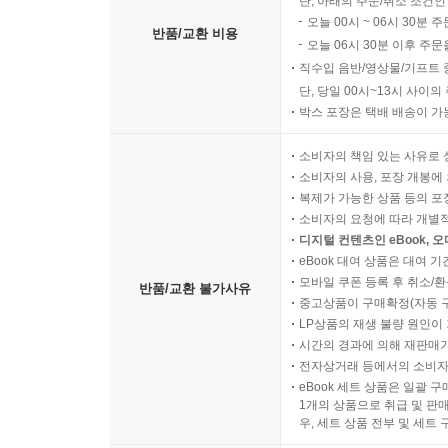
단, 아래의 주문/취소 조건인
오늘 00시 ~ 06시 30분 
반품/교환 비용
오늘 06시 30분 이후 주문
직수입 음반/영상물/기프트 
단, 당일 00시~13시 사이
박스 포장은 택배 배송이 가
소비자의 책임 있는 사유로 
소비자의 사용, 포장 개봉에 
복제가 가능한 상품 등의 포장을 
소비자의 요청에 따라 개별
디지털 컨텐츠인 eBook, 
eBook 대여 상품은 대여 기
모바일 쿠폰 등록 후 취소/환
반품/교환 불가사유
중고상품이 구매확정(자동 
LP상품의 재생 불량 원인이 기
시간의 경과에 의해 재판매가
전자상거래 등에서의 소비자
eBook 세트 상품은 일괄 
1개의 상품으로 취급 및 판매
우, 세트 상품 전부 및 세트