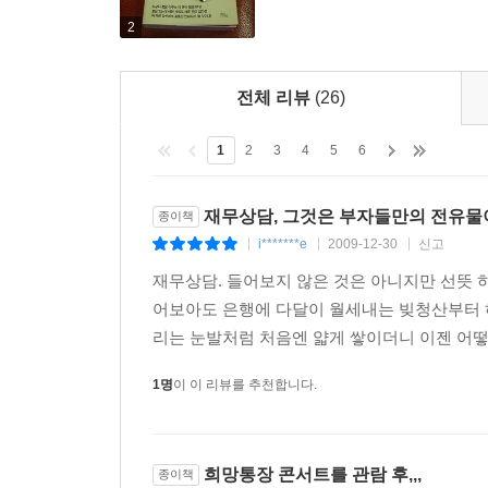
책속의 이야기는 햇빛에 조용하게 반짝이는 호수가
2
바이올린 선율처럼 쓸쓸하다. 비밀이 만들어 놓은 
살을 뜯긴 아픔이 된다. 거리에서 풀썩 주저앉아
전체 리뷰
(26)
거무칙칙한 진흙탕에서 벗어나게 되었을 때 감동의 
곳에서 느끼는 여유는 따뜻하고 부드러운 재즈가 들
1
2
3
4
5
6
다양한 삶속에 미래로 나아가는 열 명의 상담사들 
재무상담, 그것은 부자들만의 전유물
종이책
i*******e
2009-12-30
신고
|
|
|
재무상담. 들어보지 않은 것은 아니지만 선뜻 
어보아도 은행에 다달이 월세내는 빚청산부터 
리는 눈발처럼 처음엔 얇게 쌓이더니 이젠 어떻게
1명
이 이 리뷰를 추천합니다.
희망통장 콘서트를 관람 후,,,
종이책