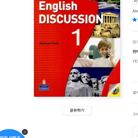
바
An
정
판
Y
결
공유하기
구