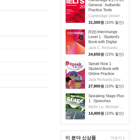
Cambridge IELTS 20
General : Authentic
Practice Tests
Cambridge University Press
31,500
원
(10% 할인)
[5판] Interchange
Level 1 : Student's
Book with Digital
Pack, 5/E
Jack C. Richards, Jonathan Hull, Susan Proctor
24,650
원
(15% 할인)
Speak Now 1:
Student Book with
Online Practice
Jack Richards,David Bohlke
27,900
원
(10% 할인)
Speaking Stage Plus
1 : Speeches
MyAn Le, Michael Ledezma
14,400
원
(10% 할인)
이 분야 신상품
더보기