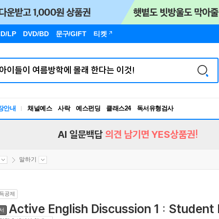
D/LP
DVD/BD
문구
/GIFT
티켓
장안내
채널예스
사락
예스펀딩
클래스24
독서유형검사
RBTI Lab
독서유형검사
AI 일문백답
의견 남기면 YES상품권!
말하기
득공제
Active English Discussion 1 : Student
서