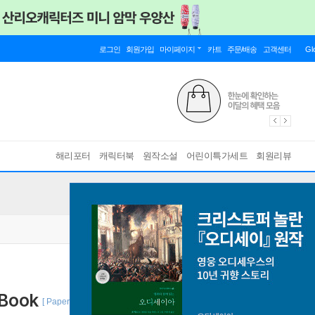
로그인
회원가입
마이페이지
카트
주문/배송
고객센터
Gl
해리포터
캐릭터북
원작소설
어린이특가세트
회원리뷰
 Book
[ Paperback + Audio CD 1/ Answer Key 포함 ]