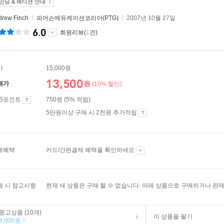
인딩 & 에디션 안내
drew Finch
피어슨에듀케이션코리아(PTG)
2007년 10월 27일
6.0
회원리뷰(
1
건)
가
15,000원
13,500
원
매가
(10% 할인)
ES포인트
750원 (5% 적립)
5만원이상 구매 시 2천원 추가적립
제혜택
카드/간편결제 혜택을 확인하세요
매 시 참고사항
현재 새 상품은 구매 할 수 없습니다. 아래 상품으로 구매하거나 판매
중고상품 (10개)
이 상품을 팔기
8,000원 ~