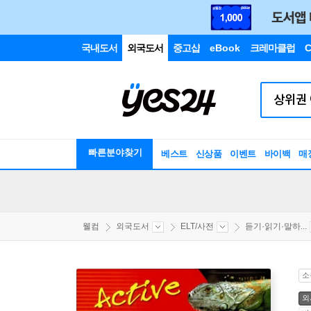
국내도서
외국도서
중고샵
eBook
크레마클럽
C
빠른분야찾기
베스트
신상품
이벤트
바이백
매
웰컴
외국도서
ELT/사전
듣기·읽기·말하...
소
외