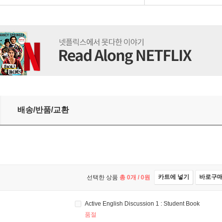
배송/반품/교환
카트에 넣기
바로구
선택한 상품
총
0
개 /
0
원
Active English Discussion 1 : Student Book
품절