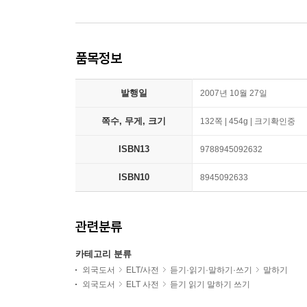
품목정보
발행일
2007년 10월 27일
쪽수, 무게, 크기
132쪽 | 454g | 크기확인중
ISBN13
9788945092632
ISBN10
8945092633
관련분류
카테고리 분류
외국도서
ELT/사전
듣기·읽기·말하기·쓰기
말하기
외국도서
ELT 사전
듣기 읽기 말하기 쓰기