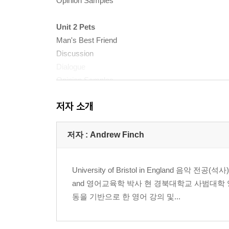
Opinion Samples
Unit 2 Pets
Man's Best Friend
Discussion
Dialogue
Opinion Samples
저자 소개
Unit 3 Health
Healthy Body, Healthy Mind
Discussion
저자 : Andrew Finch
Dialogue
Opinion Samples
University of Bristol in England 음악 전공(석사)
and 영어교육학 박사 현 경북대학교 사범대학 영어교육
Unit 4 Special Days
동을 기반으로 한 영어 강의 및...
Thankgiving Day
Discussion
Dialogue