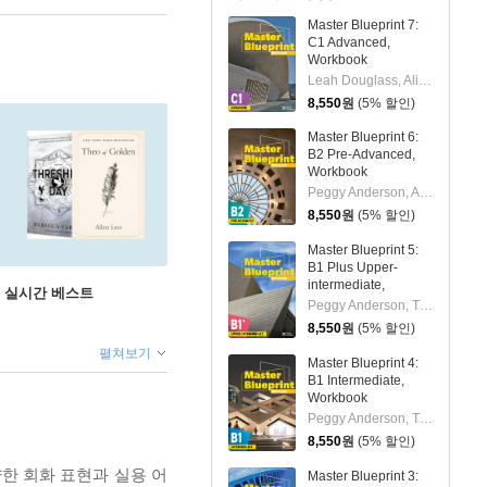
Master Blueprint 7:
C1 Advanced,
Workbook
Leah Douglass, Ali Simpson
8,550
원
(5% 할인)
Master Blueprint 6:
B2 Pre-Advanced,
Workbook
Peggy Anderson, Ali Simpson
8,550
원
(5% 할인)
Master Blueprint 5:
B1 Plus Upper-
intermediate,
권 실시간 베스트
Workbook
Peggy Anderson, Thomas Hong
8,550
원
(5% 할인)
펼쳐보기
Master Blueprint 4:
B1 Intermediate,
Workbook
Peggy Anderson, Thomas Hong
8,550
원
(5% 할인)
한 회화 표현과 실용 어
Master Blueprint 3: