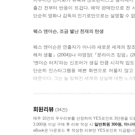
전혀 없었다. 완성작 같았다. 여러 겹으로 중첩된
출간 전부터 반응이 뜨겁다. 예약 판매만으로 전 
에 비해 어찌나 복잡해 보이는지 딱 한 번만 보고 
단순히 영화나 감독의 인기로만으로는 설명할 수 없는
Q : 실제로 우주에서 촬영하는 SF 영화를 만들고
웨스 앤더슨, 조금 별난 천재의 탄생
A : 아뇨, 그럴 의향이 있습니다.
Q : 네, 이제 큰 질문이 남았군요. 감독님의 영화
웨스 앤더슨은 연출자가 아니라 새로운 세계의 창조자
섭하나요?
해저 생활』(2004))나 야영장(『문라이즈 킹덤』(
A : [긴 침묵] 신이 간섭합니다. ---「웨스 앤더슨 
‘앤더슨 터치’라는 신조어가 생길 만큼 시각적 압
단순히 인스타그램용 예쁜 화면으로 머물지 않고 
츠바이크의 알프스 별장과 그랜드 부다페스트 호텔은
때문이다. 그는 늘 잊혀진 세계와 상실에 대한 노
양하고 자신의 과거를 전하는 데 열중한 츠바이크,
재가 될지 모를 가능성을 미리 막으려는 구스타브,
지금까지 달랑 8편의 영화를 세상에 내놓은 감독
는 손자로 대표되는 미래 세대에게 다시 스토리를 전
하틀리와 쿠엔틴 타란티노 이후 가장 독창적인 세계를
로 묶인다. 영화는 책이고, 책은 제로의 스토리고
회원리뷰
키에 깡마른 몸, 헐렁하게 걸친 셔츠를 바지에 반
(34건)
부다페스트는 츠바이크의 알프스 별장이고 오스트리아
실제로 『로얄 테넌바움』에서 함께 작업했던 배우
매주 10건의 우수리뷰를 선정하여 YES포인트 3만원을 드
다.
3,000원 이상 구매 후 리뷰 작성 시
일반회원 300원, 마니아
1969년생이다).
eBook은 다운로드 후 작성한 리뷰만 YES포인트 지급됩니