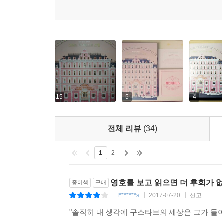
있지만, 그의 미학이 간섭한 영상은 진부할 수도 허
테마를 계속 유지하면서, 중복적인 이야기 구조(『
있다), 동화 같은 색감과 대칭의 아름다움이 부각되
조각조차 갖고 싶게 만드는 소품들에 이르기까지 
가장 극대화된 작품이라는 평을 받는다.
웨스 앤더슨의 작품 세계를 가장 깊게 이해하는 평
담는 작업을 하였고, 그 결과 완벽한 아트북 『
15
5
4
7편의 영화를 묶어 『웨스 앤더슨 컬렉션』이라는
권으로 묶은 이유는 그만큼 읽을거리와 볼거리가 
전체 리뷰
(34)
웨스 앤더슨뿐만 아니라 주연배우 랄프 파인스, 
카노네로, 작곡가 알렉상드르 데스플라 등이 직
1
2
인터뷰가 들어 있다. 또한 웨스 앤더슨이 영감을
번뜩이는 지성을 갖춘 영롱한 보석 같은 이 작가는 기
영호를 보고 읽으면 더 후회가 없
종이책
구매
f*******s
2017-07-20
신고
|
|
|
웨스 앤더슨 감독은 아티스트들에게 영감을 주는 아티스
"솔직히 내 생각에 구스타브의 세상은 그가 들
뮤직비디오는 그에 대한 오마주다. 소설가 조이스 캐