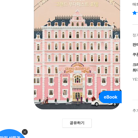
매
정
판
쿠
크
최
Y
추
공유하기