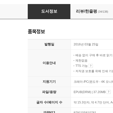
그랜드 부다페스트 호텔
도서정보
리뷰/한줄평
(34/138)
품목정보
발행일
2016년 03월 25일
배송 없이 구매 후 바로 읽
제한없음
이용안내
TTS 가능
저작권 보호를 위해 인쇄 기
지원기기
크레마 /PC(윈도우 - 4K 모
파일/용량
EPUB(DRM) | 37.20MB
글자 수/페이지 수
약 15.3만자, 약 4.7만 단어, 
ISBN13
9791155810781