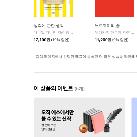
생각에 관한 생각
노르웨이의 숲
대니얼 카너먼 저/이창신 역
김영사
무라카미 하루키 저/양억관 역
|
17,100
원
(10% 할인)
11,900
원
(0% 할인)
검색 페이지에서 선택된 태그에 등록된 더 많은 상품을 확인해 
이 상품의 이벤트
(6개)