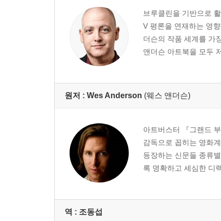
브루클린을 기반으로 활동
V 평론을 연재하는 영향
더슨의 작품 세계를 가
앤더슨 아트북을 모두 
원저 :
Wes Anderson
(웨스 앤더슨)
아트버스터 『그랜드 부
감독으로 꼽히는 영화계
등장하는 신문들 종류별
록 명확하고 세심한 디렉션
역 :
조동섭