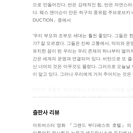
으로 만들어진다. 반은 강제적인 힘, 반은 자연스
다. 웨스 앤더슨이 만든 허구의 중유럽 주브로브카 네
DUCTION」중에서
‘우리 부모와 조부모 세대는 훨씬 좋았다. 그들은 
가? 잘 모르겠다. 그들은 진짜 고통에서, 악의와 
유치한 꿈이 된 우리는 우리 존재의 하나부터 열까지
간은 세계의 운명과 연결되어 있다. 비탄으로 또 즐
신 너머의 것은 아무것도 몰랐다. 그러므로 오늘날 
이 알고 있다. 그러나 우리에게 거저 주어지는 것은 아
마지막 숏들은 ‘유산으로서 스토리’라는 개념을 납득
에 입었던 것과 비슷한 노퍽 슈트를 입고 있으며 1
뀐다. “매혹적인 낡은 폐허였지만, 다시 가보지 못했
출판사 리뷰
겨진다. --?「CRITICAL ESSAY」중에서
아트버스터 영화 『그랜드 부다페스트 호텔』의 
물론 웨스 앤더슨에게 ‘초안 같은 것’은 다른 감독
이루어진 전시회가 뉴욕과 샌프란시스코 등지에서 