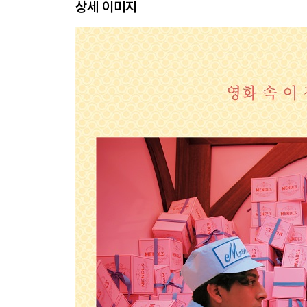
상세 이미지
기차를 계속 달리게 하기 : 아담 슈토크하우젠 인터뷰 
알곤퀸 호텔에서 … 171
웨스 앤더슨 : 세 번째 인터뷰 … 175
어제의 세계들 by 알리 아리칸 … 207
슈테판 츠바이크 : 발췌 … 215
완전히 다른 요소 : 로버트 D. 예먼 인터뷰 … 227
웨스 앤더슨의 4:3 챌린지 by 데이비드 보드웰 … 23
십자 펜 협회 … 251
옮긴이의 말 … 252
감사의 말 … 254