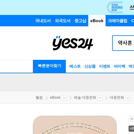
국내도서
외국도서
중고샵
eBook
크레마클럽
C
빠른분야찾기
베스트
신상품
이벤트
바이백
매
웰컴
eBook
예술 대중문화
대중문화
소
eB