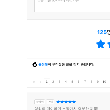
한글 기준 50자까지 작성가능
125
클린봇
이 부적절한 글을 감지 중입니다.
1
2
3
4
5
6
7
8
9
10
종이책
구매
영화의 팬이라면 소장가치 충분한 제품!