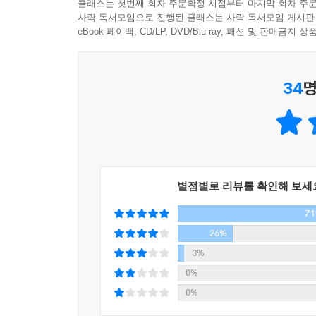
클래스는 첫번째 회차 주문확정 시점부터 마지막 회차 주문
웨스 앤더슨에게 영화는 개인적 기억의 일부이기도 
사락 독서모임으로 진행된 클래스는 사락 독서모임 게시판
그러나 그의 상황을 알게 된 학교 선생님(조력
eBook 페이백, CD/LP, DVD/Blu-ray, 패션 및 판매금
배려해주었고, 앤더슨은 스스로 주연까지 겸하며 
연극과 문학으로 관심사를 넓혀가던 웨스 앤더슨은
34
명
쓰고, 연기하였다.)
상대를 ‘제 잘난 멋에 사는 참여의식 없는 놈’으
사람은 몇백 달러와 앤더슨의 형에게 얻은 16mm
앤더슨과 윌슨을 찾아왔고, 결국 장편 영화 『바
세계관을 보여주기에 충분했고, 이후 활동의 시작점
별점별로 리뷰를 확인해 보세
말하며, 그를 ‘차세대의 마틴 스콜세지’로 지목했다
7
그가 창조한 여덟 번째 세계 『그랜드 부다페스트 
26%
3%
영화 『그랜드 부다페스트 호텔』은 세계 대전이 한
0%
로비 보이 제로와 그의 멘토 구스타브가 주축이 
0%
누명에서 벗어나고, 상속받은 명화를 지키는 것이 