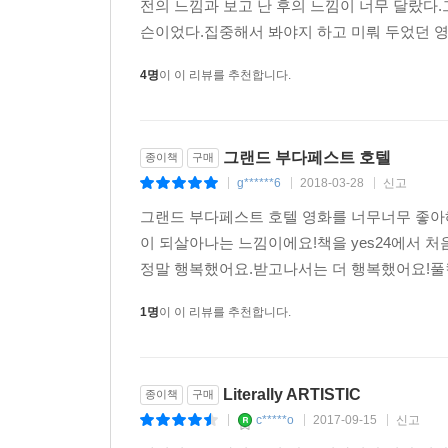
전의 느낌과 보고 난 후의 느낌이 너무 달랐다
작품. 막스 브라더스와 타란티노의 만남.” 그런
슨이었다.집중해서 봐야지 하고 미뤄 두었던 영
레퍼런스를 하나로 묶은 이 아트북 『그랜드 부다
날카롭고 예민한 머릿속을 찬찬히 구경할 수 있
4명
이 이 리뷰를 추천합니다.
프로덕션 디자이너 애니 앳킨스의 스케치에 이르기까지
케이크 맛이 궁금하다면 다음 레시피를 참고해볼 것. http:/
그랜드 부다페스트 호텔
종이책
구매
자 이제, 그랜드 부다페스트 호텔에 오신 것을 환영
g******6
2018-03-28
신고
|
|
|
책에 머무시는 동안 편안한 시간 되시길.
그랜드 부다페스트 호텔 영화를 너무너무 좋아
리뷰 & 추천사
이 되살아나는 느낌이에요!책을 yes24에서 처
정말 행복했어요.받고나서는 더 행복했어요!풀컬
단언컨대 올해 최고의 책. 일생의 작품이 탄생한 순
1명
이 이 리뷰를 추천합니다.
디자이너를 다시 창조적이게 만들어주는 책 -허핑
Literally ARTISTIC
종이책
구매
단 두 마디. 강렬하고 유쾌하다 -텔레그래프
c*****o
2017-09-15
신고
|
|
|