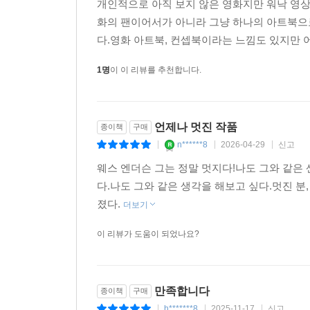
웨스 앤더슨의 소우주를 여행하는 초대장 -뉴욕 타
개인적으로 아직 보지 않은 영화지만 워낙 영상
화의 팬이어서가 아니라 그냥 하나의 아트북으
눈을 뗄 수 없는 매력 그 자체 -인디펜던트
다.영화 아트북, 컨셉북이라는 느낌도 있지만 어
1명
이 이 리뷰를 추천합니다.
오직 그만이 만들 수 있는 유쾌함의 절정 -인디와이
너무나 아름다운! 완벽한! 그리고 즐거운! -스크린
언제나 멋진 작품
종이책
구매
n******8
2026-04-29
신고
|
|
|
웨스 엔더슨 그는 정말 멋지다!나도 그와 같은 
다.나도 그와 같은 생각을 해보고 싶다.멋진 
졌다.
더보기
이 리뷰가 도움이 되었나요?
만족합니다
종이책
구매
h*******8
2025-11-17
신고
|
|
|