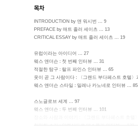
목차
INTRODUCTION by 앤 워시번 … 9
PREFACE by 매트 졸러 세이츠 … 13
CRITICAL ESSAY by 매트 졸러 세이츠 … 19
유럽이라는 아이디어 … 27
웨스 앤더슨 : 첫 번째 인터뷰 … 31
적절한 탐구 : 랄프 파인스 인터뷰 … 65
옷이 곧 그 사람이다 : 〈그랜드 부다페스트 호텔〉과
웨스 앤더슨 스타일 : 밀레나 카노네로 인터뷰 … 85
스노글로브 세계 … 97
웨스 앤더슨 : 두 번째 인터뷰 … 101
장소와 사람과 이야기 : 〈그랜드 부다페스트 호텔〉의
친밀한 소리 : 알렉상드르 데스플라 인터뷰 … 131
드넓은 무대 : 〈그랜드 부다페스트 호텔〉의 프로덕션