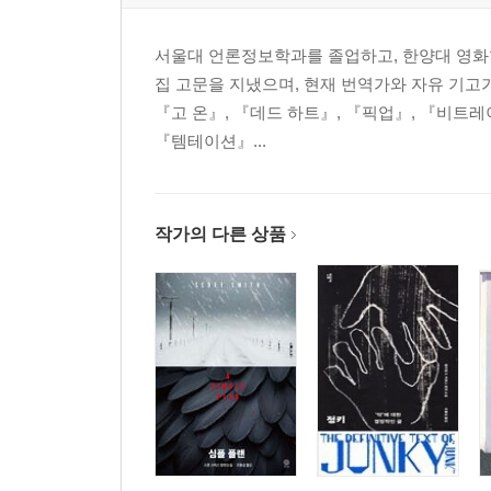
서울대 언론정보학과를 졸업하고, 한양대 영화학과 
집 고문을 지냈으며, 현재 번역가와 자유 기고가
『고 온』, 『데드 하트』, 『픽업』, 『비트레
『템테이션』...
작가의 다른 상품