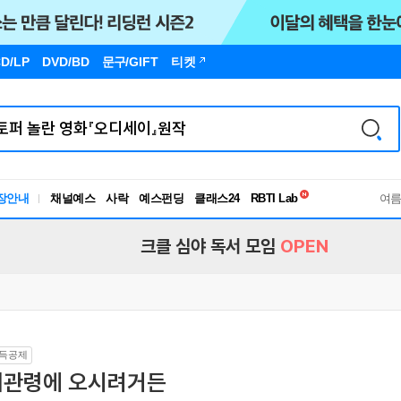
D/LP
DVD/BD
문구
/GIFT
티켓
독서유형검사
장안내
채널예스
사락
예스펀딩
클래스24
RBTI Lab
여
독서유형검사
크클 심야 독서 모임
OPEN
득공제
대관령에 오시려거든