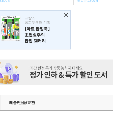
8,500원
매입가 1,800원
프랑스
퐁피두센터 기획
[아트 팝업북]
초현실주의
팝업 갤러리
배송/반품/교환