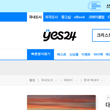
국내도서
외국도서
중고샵
eBook
크레마클럽
C
빠른분야찾기
베스트
신상품
이벤트
바이백
매
웰컴
국내도서
에세이
한국 에세이
소