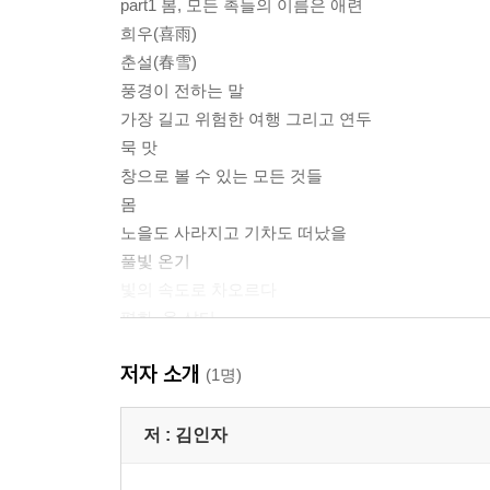
part1 봄, 모든 촉들의 이름은 애련
희우(喜雨)
춘설(春雪)
풍경이 전하는 말
가장 길고 위험한 여행 그리고 연두
묵 맛
창으로 볼 수 있는 모든 것들
몸
노을도 사라지고 기차도 떠났을
풀빛 온기
빛의 속도로 차오르다
평화, 옴 샨티
통과하는 순간이 가장 힘들다
저자 소개
새벽 3시
(1명)
상처받을 수 있는 능력에 감사
욕망과 연애편지
저 :
김인자
민들레다방
봄을 설명하는 일은 턱없다