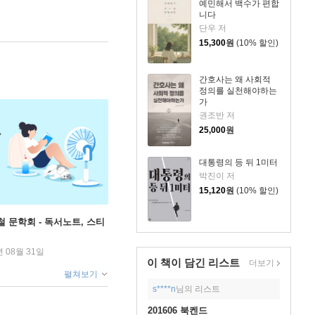
예민해서 백수가 편합
니다
단우 저
15,300
원
(10% 할인)
간호사는 왜 사회적
정의를 실천해야하는
가
권조반 저
25,000
원
대통령의 등 뒤 1미터
박진이 저
15,120
원
(10% 할인)
철 문학회 - 독서노트, 스티
년 08월 31일
이 책이 담긴
리스트
더보기
펼쳐보기
s****n
님의 리스트
201606 북켄드