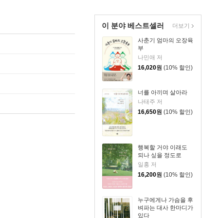
이 분야 베스트셀러
더보기
사춘기 엄마의 오장육
부
나민애 저
16,020
원
(10% 할인)
너를 아끼며 살아라
나태주 저
16,650
원
(10% 할인)
행복할 거야 이래도
되나 싶을 정도로
일홍 저
16,200
원
(10% 할인)
누구에게나 가슴을 후
벼파는 대사 한마디가
있다