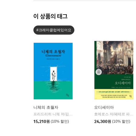
이 상품의 태그
#크레마클럽에있어요
니체의 초월자
오디세이아
프리드리히 니체 저/김철 편역
히읏
호메로스 저/페테르 파울 루벤스 그림/박문재 역
|
15,210
원
(10% 할인)
24,300
원
(10% 할인)