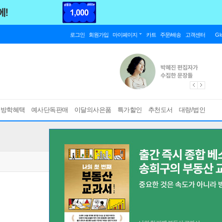
로그인
회원가입
마이페이지
카트
주문/배송
고객센터
Gl
름방학혜택
예사단독판매
이달의사은품
특가할인
추천도서
대량/법인