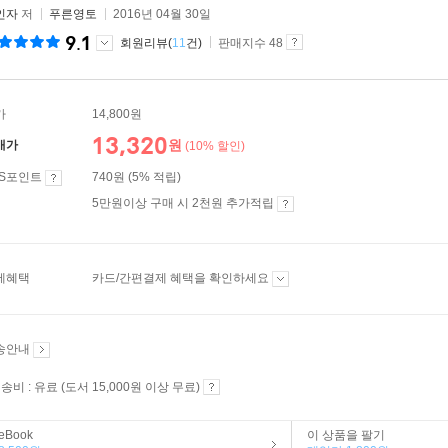
인자
저
푸른영토
2016년 04월 30일
9.1
회원리뷰(
11
건)
판매지수 48
가
14,800원
13,320
원
매가
(10% 할인)
ES포인트
740원 (5% 적립)
5만원이상 구매 시 2천원 추가적립
제혜택
카드/간편결제 혜택을 확인하세요
송안내
송비 : 유료 (도서 15,000원 이상 무료)
eBook
이 상품을 팔기