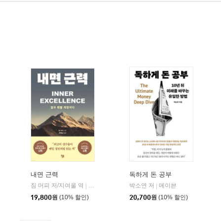
내면 근력
독하게 돈 공부
짐 머피 저/지여울 역
현대지성
윌북(willbook)
박소연 저
메이븐
|
|
|
19,800
원
(10% 할인)
20,700
원
(10% 할인)