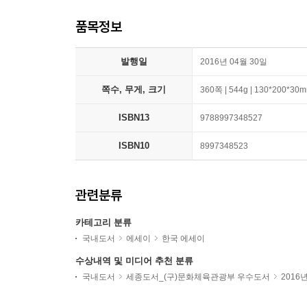
품목정보
발행일
2016년 04월 30일
쪽수, 무게, 크기
360쪽 | 544g | 130*200*30
ISBN13
9788997348527
ISBN10
8997348523
관련분류
카테고리 분류
국내도서
에세이
한국 에세이
수상내역 및 미디어 추천 분류
국내도서
세종도서_(구)문화체육관광부 우수도서
2016