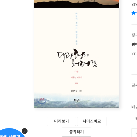
김
정
판
Y
결
배
배
미리보기
사이즈비교
공유하기