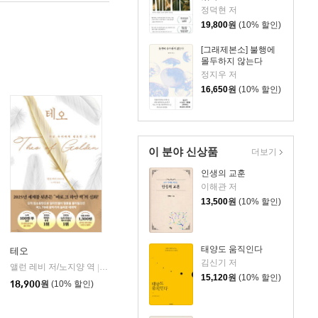
정덕현 저
19,800
원
(10% 할인)
[그래제본소] 불행에
몰두하지 않는다
정지우 저
16,650
원
(10% 할인)
이 분야 신상품
더보기
인생의 교훈
이해관 저
13,500
원
(10% 할인)
태양도 움직인다
테오
김신기 저
앨런 레비 저/노지양 역
오팬하우스
|
15,120
원
(10% 할인)
18,900
원
(10% 할인)