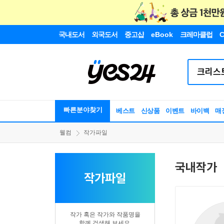
국내도서
외국도서
중고샵
eBook
크레마클럽
C
빠른분야찾기
베스트
신상품
이벤트
바이백
매
웰컴
작가파일
국내작가
작가파일
작가 혹은 작가와 작품명을
함께 검색해 보세요.