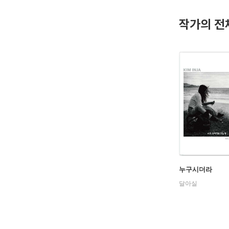
떼와 놀던
찾아가는 
작가의 전
행』, 『
누구시더라
달아실