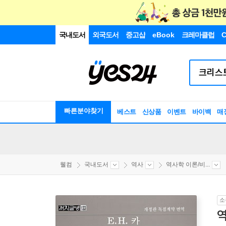
국내도서
외국도서
중고샵
eBook
크레마클럽
C
빠른분야찾기
베스트
신상품
이벤트
바이백
매
웰컴
국내도서
역사
역사학 이론/비...
소