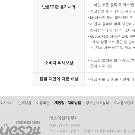
모바일 쿠폰 등록 후 취소/환
반품/교환 불가사유
중고상품이 구매확정(자동 
LP상품의 재생 불량 원인이 기
시간의 경과에 의해 재판매가
전자상거래 등에서의 소비자
eBook 세트 상품은 일괄 
1개의 상품으로 취급 및 판매
우, 세트 상품 전부 및 세트
상품의 불량에 의한 반품, 교
소비자 피해보상
준하여 처리됨
환불 지연에 따른 배상
대금 환불 및 환불 지연에 
회사소개
인재채용
이용약관
개인정보처리방침
청소년보호정책
도서홍보안내
대표 : 김석환, 최세라
주소 : 서울시 영등포구 은행로 11, 5층~6층(여의도동,일신