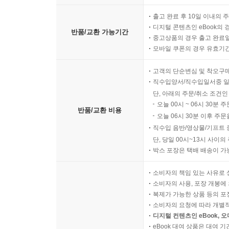
출고 완료 후 10일 이내의 
디지털 콘텐츠인 eBook의 
반품/교환 가능기간
중고상품의 경우 출고 완료일
모바일 쿠폰의 경우 유효기간(
고객의 단순변심 및 착오구
직수입양서/직수입일서중 일
단, 아래의 주문/취소 조건인
오늘 00시 ~ 06시 30분 
반품/교환 비용
오늘 06시 30분 이후 주문
직수입 음반/영상물/기프트 
단, 당일 00시~13시 사이
박스 포장은 택배 배송이 가
소비자의 책임 있는 사유로 
소비자의 사용, 포장 개봉에 
복제가 가능한 상품 등의 포장을 
소비자의 요청에 따라 개별
디지털 컨텐츠인 eBook, 
eBook 대여 상품은 대여 기