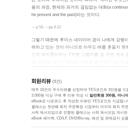
용의 과정, 현재와 과거의 끊임없는 대화(a continuous process o
he present and the past)라는 것이다.
--- p.50, ---pp.8-22
그렇기 때문에 루이스 네이미어 경이 나에게 강령이
해하고 있는 것이 아니므로 아무도 배를 흔들지 못
으로 애지중지하는 T자형 고물차를 길 위로 계속
때, 모리슨 교수가 역사는 건전한 보수적인 정신으로
조차 한 어느 위대한 과학자의 말을 빌려서 이렇게 대답
회원리뷰
(9건)
--- p.230
매주 10건의 우수리뷰를 선정하여 YES포인트 3만원을 드
그러나 나를 가장 불안하게 만드는 것은 영어사용
3,000원 이상 구매 후 리뷰 작성 시
일반회원 300원, 마니아
eBook은 다운로드 후 작성한 리뷰만 YES포인트 지급됩니
이 아니라, 끊임없이 움직이는 세계에 대한 그 충
클래스는 첫번째 회차 주문확정 시점부터 마지막 회차 주문
면 우리 주변에서 진행되는 변화에 관한 피상적인 
사락 독서모임으로 진행된 클래스는 사락 독서모임 게시판
eBook 페이백, CD/LP, DVD/Blu-ray, 패션 및 판매금
그러나 중요한 것은 변화가 더 이상 성취로, 기회로