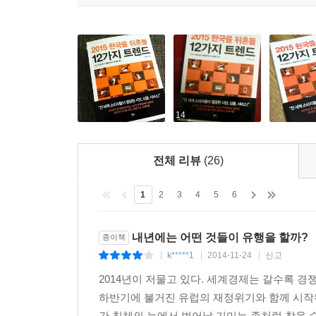
과거의 소비자들은 자신에게 필요한 무언가를 얻
년 전의 원시인과 비교할 때 현대인들의 유전적 신
기꺼이 지갑을 연다. 그리고 이러한 소비 트렌드의
적응하지 못해 많은 신체적 문제가 발생하고 있다는
그동안 발 빠른 정보력으로 전 세계 숨은 트렌드를 꾸
단을 유지하면 만성질병과 과체중을 극복하고 건강
‘변화’를 겪으며 발생한 ‘소외와 상처’를 ‘치유’해
관심은 식을 줄 모른다. 많은 사람이 소셜 네트워크
1부 ‘일상’에서는 음식, 주거, 패션, 관광 분야
어트 추종자들을 위한 장바구니 목록이 배치될 정도
가끔씩 떠나는 여행에서 특별함을 기대하기란 쉽
시에 가면 레스토랑의 메뉴 옆에 작은 돌 그림이 있
나라의 사례들을 찾아 소개한다.
14
과 슈퍼마켓 들은 팔레오 다이어트의 주요 메뉴와 
2부 ‘위기와 변화’에서는 전쟁과 재난이라는 인류의
이어트에 초점을 맞춰 새로운 시장을 개척하려는 
어떠한 노력을 기울이고 있는지 알아본다. 재해 예방
과 식사 배달서비스도 인기다.
전체 리뷰
(26)
위기 이후 지구촌 곳곳에서 생겨난 발전적인 변화의
--- 12장 몸 치유_미국을 뜨겁게 달군 원시인 식단 | pp.
3부에서는 위기와 변화 속에서 소외되고 상처받은 이
1
2
3
4
5
6
담았다. 소외된 이들을 타깃으로 탄생한 비즈니스
무엇을 먹고, 어떠한 치료법에 열광하는지도 알아본
--- 본문 중에서
내년에는 어떤 것들이 유행을 할까?
종이책
k*****1
2014-11-24
신고
|
|
|
2014년이 저물고 있다. 세계경제는 갈수록 경
‘안티 카페’에서 ‘맨플루언서 마케팅’까지
하반기에 불거진 유럽의 재정위기와 함께 시작
전 세계인을 사로잡은 메가 히트 아이템
간 침체의 늪에서 벗어날 기미는 좀처럼 찾을 수