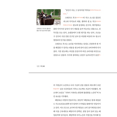
북미 숙박업의 새바람, 나누면 돈이 되는 공간
소비자를 열광시킨 브라질의 특별한 위크
관광대국 이집트, 테러에 무릎 꿇을 것인가
스리랑카, 경제성장·관광 붐과 함께 뜨는 외식 산업
2부 | 위기와 변화
6장_전쟁 그리고 재난 : 위기에서 피어난 값진 기회
요르단은 고심 중, 양날의 검이 된 중동 분쟁
여기서 쾅 저기서 펑! 케냐, 국민의 안전을 지켜라
자연재해가 일상화된 미국, 진화하는 재해 예방 비
7장_정보·금융 전쟁 : 보려는 자, 숨기려는 자
영국은 전쟁 중, 미래의 정보 패권을 사수하라