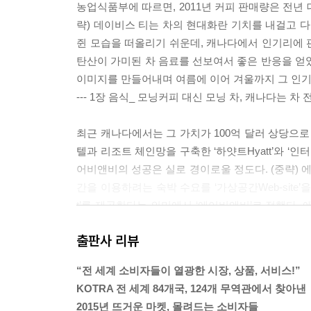
농업식품부에 따르면, 2011년 커피 판매량은 전년 대
략) 데이비스 티는 차의 현대화란 기치를 내걸고 다
쥔 모습을 떠올리기 쉬운데, 캐나다에서 인기리에 
탄산이 가미된 차 음료를 선보여서 좋은 반응을 얻
이미지를 만들어내며 여름에 이어 겨울까지 그 인기
--- 1장 음식_ 모닝커피 대신 모닝 차, 캐나다는 차 전쟁 중
최근 캐나다에서는 그 가치가 100억 달러 상당으로 평가받
텔과 리조트 체인망을 구축한 ‘하얏트Hyatt’와 ‘인터콘
어비앤비의 성공은 실로 경이로울 정도다. (중략)
간을 이용하려는 숙박 수요를 ‘가상공간Web-site’을
t’를 제공한다는 의미에서 ‘에어비앤비’로 정했다
주거 공간의 자투리 공간을 활용해 부수입을 올리려
출판사 리뷰
--- 5장 관광_북미 숙박업의 새바람, 나누면 돈이 되는 공
“전 세계 소비자들이 열광한 시장, 상품, 서비스!”
자연재해가 닥치면 대부분의 생활 인프라가 파괴되
KOTRA 전 세계 84개국, 124개 무역관에서 찾아낸
는 식수가 가장 큰 문제다. 실제로 2005년 허리
2015년 뜨거운 마켓, 몰려드는 소비자들