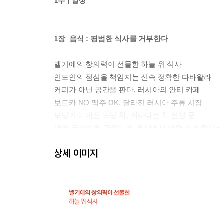
1부 | 일상
1장_음식 : 평범한 식사를 거부한다
벨기에의 창의력이 선물한 하늘 위 식사
인도인의 점심을 책임지는 신속 정확한 다바왈라
커피가 아닌 공간을 판다, 러시아의 안티 카페
보드카 NO 맥주 OK, 달라진 러시아 주류 시장
모닝커피 대신 모닝 차, 캐나다는 차 전쟁 중
16억 무슬림을 공략하라, 음식에서 생활 속의 할랄로
상세 이미지
2장_주거 : 기능이 달라진 공간들
대도시 뉴욕에 들어서는 소형 아파트 숲
자투리 공간에서 여가의 중심이 된 브라질의 베란
파라과이는 공사 중, 주목해야 할 현대적 주택 건설