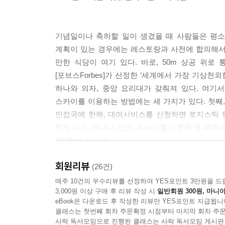
사회적 논란이 되기도 했다. 이러한 점에 착안해 미국의 비영
k’을 개발했다. 당초 이 책은 아프리카처럼 식수를
기 위해 만들어졌다. 책을 제작하는 비용은 몇 달러
기념일이나 축하할 일이 생겼을 때 사람들은 평소
길게는 한 달까지 정수 필터로 사용이 가능할 정도로 
계획이 있는 경우에는 레스토랑과 사전에 합의해서
--- 6장 전쟁과 재난_자연재해가 일상화된 미국, 진화하
만한 식당이 여기 있다. 바로, 50m 상공 위로 통째
[포브스Forbes]가 선정한 ‘세계에서 가장 기상천외
최근 네덜란드에서 열린 로랜드 음악 페스티벌 2014
하나와 의자, 중앙 요리대가 갖춰져 있다. 여기
라플라스는 네덜란드 V&D백화점의 레스토랑 브랜드
스카이를 이용하는 방법에는 세 가지가 있다. 첫째
대표 메뉴는 햄버거, 샐러드, 피자 등인데, 이 점포
인접국에 한해, 대여서비스를 신청하면 로지스틱 
일명 ‘용기 햄버거’다. 용기 햄버거를 본 사람들은
현재 미국, 캐나다, 인도, 두바이를 비롯해 총 45
후에는 긍정적인 평가가 주를 이뤘는데, 라플라스 측
(본문 pp.16~17)
다고 했으며, 곤충을 씹을 때 나는 부스러지는 소리
모두 판매할 정도로 크게 히트를 쳤다. 용기 햄버거
회원리뷰
이제 손톱보다 작은 버튼 하나만 눌러도 지구 반대
(26건)
을 보여주었다는 측면에서 큰 의미가 있다.
알지 못하는 트렌드들이 뜨고 지며, 다시 새롭게 탄
매주 10건의 우수리뷰를 선정하여 YES포인트 3만원을 드
--- 9장 신기술_식량난 속 지구촌, 미래 식량 개발에 나
3,000원 이상 구매 후 리뷰 작성 시
일반회원 300원, 마니아
정보를 치밀하게 수집하여 그중 3년 안에 우리나라
eBook은 다운로드 후 작성한 리뷰만 YES포인트 지급됩니
한국을 뒤흔들 12가지 트렌드》에 담았다.
실리콘밸리 기업가들의 성공 스토리에는 항상 차고Ga
클래스는 첫번째 회차 주문확정 시점부터 마지막 회차 주문
3년 전부터 매년 트렌드서를 출간하고 있는 KOT
사락 독서모임으로 진행된 클래스는 사락 독서모임 게시판
다. 미국에서 차고는 최소한의 비용으로 누구에게도