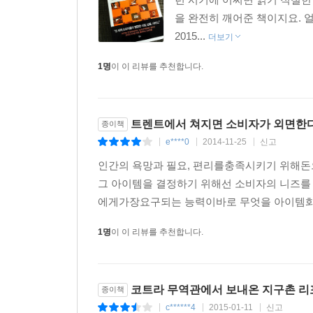
정도다. 이에 따라 이쿠지이를 타깃으로 한 각종 서
을 완전히 깨어준 책이지요. 얼
2015...
더보기
불과 2년 전 프랑스 한 출판사에서 특별한 기대 없이 낸 
1명
이 이 리뷰를 추천합니다.
불티나게 팔려나가기 시작해 1년간 30만 부 이
나왔고, 2014년 상반기 취미·실용서적 베스트셀러
아니다. 2014년 11월 현재, 우리나라 대표 서점에
이처럼, 세계의 소비자들을 만족시킨 상품은 우리
트렌트에서 쳐지면 소비자가 외면한다-
종이책
하루라도 빨리 입수해 발 빠르게 비즈니스로 실행
e****0
2014-11-25
신고
|
|
|
보이는지 한 발 앞서 파악할 수 있다면, 5,000만
인간의 욕망과 필요, 편리를충족시키기 위해돈으
세계는 끊임없이 변화를 거듭하고 있다. 한 가지 분
그 아이템을 결정하기 위해선 소비자의 니즈를 
《2015 한국을 뒤흔들 12가지 트렌드》가 2015
에게가장요구되는 능력이바로 무엇을 아이템화
1명
이 이 리뷰를 추천합니다.
코트라 무역관에서 보내온 지구촌 리
종이책
c******4
2015-01-11
신고
|
|
|