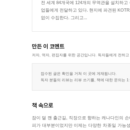
전 세계 84개국에 124개의 무역관을 설치하고
디지털 디톡스, 기도하는 모로코
업들에게 전달하고 있다. 현지에 파견된 KOT
없이 수집한다. 그리고...
12장_몸 치유 : 정답은 없어도 해답 있는 건강법
미국을 뜨겁게 달군 원시인 식단
중동의 치유터가 된 요르단
만든 이 코멘트
다이어트 열풍 속 각광받는 이집트의 병아리콩
저자, 역자, 편집자를 위한 공간입니다. 독자들에게 전하고
현대인을 치유하는 인도 전통의학 아유르베다
접수된 글은 확인을 거쳐 이 곳에 게재됩니다.
독자 분들의 리뷰는 리뷰 쓰기를, 책에 대한 문의는 1:
책 속으로
잠이 덜 깬 출근길, 직장으로 향하는 캐나다인의 손에
피가 대부분이었지만 이제는 다양한 차茶일 가능성