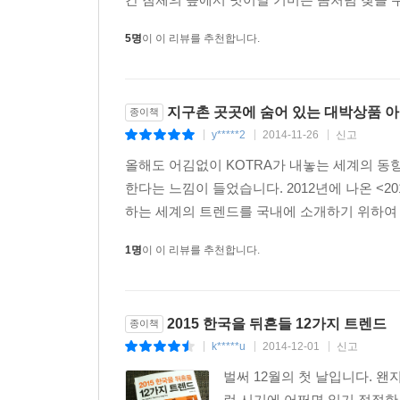
이 같은 커다란 주제를 바탕으로, 책에는 각국의
5명
이 이 리뷰를 추천합니다.
접근하고 있는 소비자들의 면모를 담았다. 또 이
비즈니스도 다양하게 실었다. 그 가운데 대표적인 몇
지구촌 곳곳에 숨어 있는 대박상품 
종이책
y*****2
2014-11-26
신고
|
|
|
ㆍ 자연재해 속 탄생한 발명품, 마시는 책 : 자연
문제는 인간의 생명과 직결되는 식수다. 실제 20
올해도 어김없이 KOTRA가 내놓는 세계의 동향
달러에 팔려 논란이 되기도 했다. 이러한 점에 착
한다는 느낌이 들었습니다. 2012년에 나온 <2012 한
정수하면 책 한 권으로 1년간 마실 수 있는 물을 만들
하는 세계의 트렌드를 국내에 소개하기 위하여 전 
ㆍ 여가의 중심이 된 브라질의 베란다 : 바비큐 그
1명
이 이 리뷰를 추천합니다.
하루의 피로를 푼다. 휴양지 호텔 풍광이 아니다
브라질에는 자투리 공간으로 여겨지던 베란다가 휴
ㆍ 네덜란드 실험실에서 태어난 고기, 배양육 :
2015 한국을 뒤흔들 12가지 트렌드
종이책
줄기세포를 분리하여 고기를 배양하고 있어 화제다
k*****u
2014-12-01
신고
먹기 위해서 닭을 기를 필요가 없어진다. 닭의 한 부
|
|
|
ㆍ 일본의 손주 바보, 이쿠지이 열풍 : 딸이 원하
벌써 12월의 첫 날입니다. 왠
참여하는 할아버지를 칭하는, ‘이쿠지이’가 새로운 
런 시기에 어쩌면 읽기 적절한 