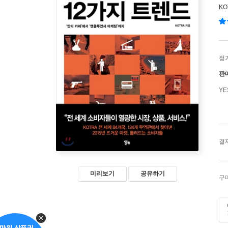
KO
정
판
Y
결
미리보기
공유하기
구