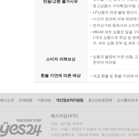
반품/교환 불가사유
중고상품이 구매확정(자동 
LP상품의 재생 불량 원인이 기
시간의 경과에 의해 재판매가
전자상거래 등에서의 소비자
eBook 세트 상품은 일괄 
1개의 상품으로 취급 및 판매
우, 세트 상품 전부 및 세트
상품의 불량에 의한 반품, 교
소비자 피해보상
준하여 처리됨
환불 지연에 따른 배상
대금 환불 및 환불 지연에 
회사소개
인재채용
이용약관
개인정보처리방침
청소년보호정책
도서홍보안내
대표 : 김석환, 최세라
주소 : 서울시 영등포구 은행로 11, 5층~6층(여의도동,일신
사업자등록번호 : 229-81-37000 통신판매업신고 : 제 200