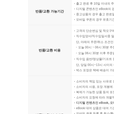
출고 완료 후 10일 이내의 
디지털 콘텐츠인 eBook의 
반품/교환 가능기간
중고상품의 경우 출고 완료일
모바일 쿠폰의 경우 유효기간(
고객의 단순변심 및 착오구
직수입양서/직수입일서중 일
단, 아래의 주문/취소 조건인
오늘 00시 ~ 06시 30분 
반품/교환 비용
오늘 06시 30분 이후 주문
직수입 음반/영상물/기프트 
단, 당일 00시~13시 사이
박스 포장은 택배 배송이 가
소비자의 책임 있는 사유로 
소비자의 사용, 포장 개봉에 
복제가 가능한 상품 등의 포장을 
소비자의 요청에 따라 개별
디지털 컨텐츠인 eBook, 
eBook 대여 상품은 대여 기
모바일 쿠폰 등록 후 취소/환