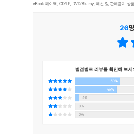
나라 소비자들과 호흡하고 있다는 점에서, 세계의 
eBook 페이백, CD/LP, DVD/Blu-ray, 패션 및 판매금
하드웨어 창업에 특화된 공간이 바로 테크숍Techsh
시장과 상품, 서비스는 무엇이었을까? 그 중 우리
어 생산을 위한 소프트웨어를 갖추고 있어 누구나 월
2015년, 대한민국을 사로잡을 획기적인 비즈니스 
램이 개최돼 하드웨어 창업에 실질적인 도움을 받을 
26
명
상상을 현실로 만든 기발한 사람들의 기막힌 아이디
용이 보다 자유로워질 것이다. 구체적인 아이디어와
--- 9장 신기술_실리콘밸리의 하드웨어 혁명, 1인 제조
반다이가 매년 실시하는 설문조사에서 13년째 최고
“바로 지금, 무엇이 지구촌 소비자들의 지갑을 여는
자신의 얼굴을 떼어줄 정도로 상냥하고 정의감이 
별점별로 리뷰를 확인해 보세
2015년 대한민국에 찾아올 비즈니스 기회와 가능성
데, 부모나 조부모 역시 자신을 희생하면서까지 
50%
영화를 보여주고, 관련 상품도 사준다. 초고령화 
터키 최대의 도시인 이스탄불. 그곳에만 15만 마리
46%
로를 받기가 점점 힘들어졌다. 이러한 현실에서 이
또 굶주림에 시달려 사나워진 동물들이 어린아이뿐
4%
령층에 대한 복지 예산 감축으로 굶어 죽는 독거노
터키의 푸게돈Pugedon이라는 업체가 개발한 자
0%
의 미학을 알려준다는 점에서 일본 소비자들의 감성
위한 물과 사료가 나온다. 동물들은 이것을 먹고 
0%
--- 10장 마음의 힐링_일본인의 힐링 방정식, 치유하고
동물들에게 무상으로 먹이까지 제공하는 참신하고
자판기에 세계인들이 찬사를 보내는 이유다.
팔레오 다이어트는 2013년 구글에서 체중 감량을 