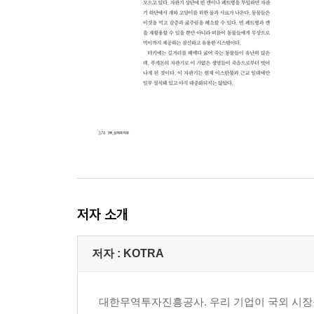
실리콘밸리의 하드웨어 혁명, 1인 제조업 시대를 
3부 | 상처와 치유
10장_소외계층 : 착한 비즈니스의 탄생
과테말라의 킹고, 빈곤층에 태양광 발전기를 보급
이탈리아의 신개념 갱생 프로그램, 감옥 내 회사
네덜란드의 검은 피터, 전통인가 인종차별주의의 
헝가리의 가난한 집시, 교육만이 살길이다
부자 나라 미국, 빈곤 문제와 소외계층에 적극 대응
저자 소개
11장_마음의 힐링 : 세계는 지금 자가치유 중
저자 : KOTRA
일본인의 힐링 방정식, 치유하고 공감하는 캐릭터
터키의 착한 자판기, 동물 사랑과 환경보호를 동시
대한무역투자진흥공사. 우리 기업이 국외 시장을
색칠공부하는 프랑스, 스트레스에 색을 입히다