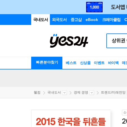
국내도서
외국도서
중고샵
eBook
크레마클럽
C
빠른분야찾기
베스트
신상품
이벤트
바이백
매
웰컴
국내도서
경제 경영
트렌드/미래전망
소
2