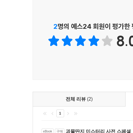
키가 2m가 넘는 거구였는데 피터의 머리를 자신의
개인정보 유출, 사생활이 감시당하고 있다
우주의 미스터리에서는 UFO와 외계인, 맨인블랙
도 여인은 피 한 방울 흘리지 않았으며 고통을 느끼
위험한 단어를 검색창에 입력하지 마라
우주의 신비에 대한 이야기가 펼쳐친다. PART4.
여인들이 사라진 후 피터는 기침을 멈추려고 물을 
컴퓨터는 당신의 사생활을 보장하지 않는다
지배하는 음모론을 파헤친다. ‘쓰나미 재앙은 지구
2
명의 예스24 회원이 평가한
의 머리카락이 감겨 있었다.
개인 정보가 있는 칩을 몸속에 이식하다
음모론은 우리의 현실을 의심하게 한다. 마지막 PAR
― < 3장 외계인과 관계를 맺었다고 주장한 피터 코
8.
하이테크가 공포로 다가온다
엎는 엽기 미스터리들을 다룬다. 부록에서는 <괴물
전기민감성 신드롬
그는 아래와 같은 상황을 여러 번 경험했다면 자신도
무선 인터넷 기술이 사람을 해친다
엽기적인 괴담과 으스스한 공포, 지적인 미스터리
상 또는 긁힌 자국이 있다. 손톱과 발톱 밑에 닿은
묵시록의 사탄은 뉴테크놀로지?
충족시킬 수 있을 것이다. 열대야에 잠 못 이루는 밤
모르는 사이 옷을 뒤집어 입고 있다. 깨끗한 옷을 입
지구를 통제하는 비밀 조직이 활동한다
있다. 차를 도로 반대 방향으로 달리고 있거나 기억에
세계 정부를 지향하는 일루미나티
촬영, 자기공명영상(MRI) 촬영, 컴퓨터 단층(CT)
보헤미안 그로브에 우뚝 선 부엉이 조각상
― < 3장 외계인 사냥꾼의 인간 납치 판별법 > 중에
비밀 조직 스컬 앤 본스는 누구인가
프리메이슨, 그들을 파헤친다
전체 리뷰
(2)
미국의 1달러 지폐 뒷면에는 피라미드 모양이 있다
프리메이슨과 템플 기사단은 누구인가
내려오는 ‘모든 것을 보는 눈’을 뜻한다. 일부 음
살인마 잭 더 리퍼는 프리메이슨?
1
실체가 공개되지 않은 범세계적 절대 권력을 가진
워싱턴의 프리메이슨 건축물들
과 사업가, 왕족, 귀족 등 사회 엘리트 계층으로 구
세계를 뒤흔든 비밀 공작들
괴물딴지 미스터리 사전 스페셜
eBook
구매
― < 4장 세계 정부를 지향하는 일루미나티 > 중에