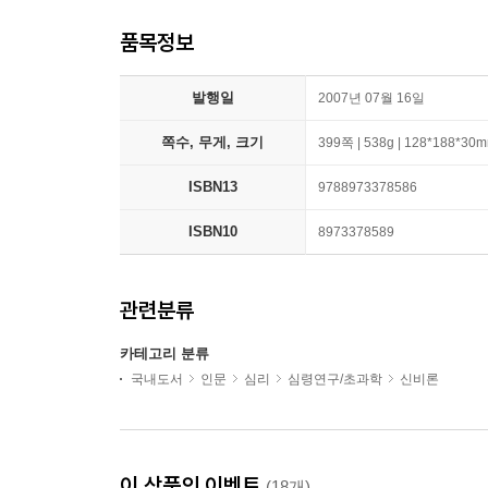
품목정보
발행일
2007년 07월 16일
쪽수, 무게, 크기
399쪽 | 538g | 128*188*30
ISBN13
9788973378586
ISBN10
8973378589
관련분류
카테고리 분류
국내도서
인문
심리
심령연구/초과학
신비론
이 상품의 이벤트
(18개)