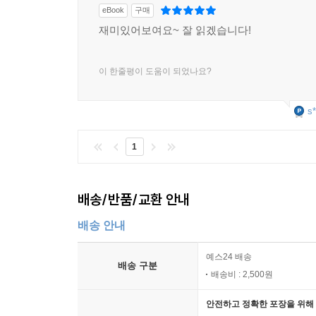
인간 두뇌 안에 다차원으로 가는 문이 있다?
eBook
구매
과거와 미래로 통하는 문
재미있어보여요~ 잘 읽겠습니다!
상상을 초월하는 이상한 실험들
프랑켄슈타인 뺨치는 과학자들 많네!
이 한줄평이 도움이 되었나요?
매트릭스 세상이 온다
합성 생물학의 양면성
놀랍고 엽기적인 기술
s*
비디오 게임의 뉴에이지, 브레인 게임
미래 전투 영웅은 프로게이머
1
적군을 마음대로 조종하는 음파 무기
기이한 생태계 미스터리
배송/반품/교환 안내
초능력을 가진 원더 도그, 짐
숙주를 좀비로 만드는 기생충
배송 안내
코로 걷는 생물, 비행류
예스24 배송
배송 구분
부록 독자 체험담
배송비 : 2,500원
생활에서 경험하는 미스터리한 일들
안전하고 정확한 포장을 위해 