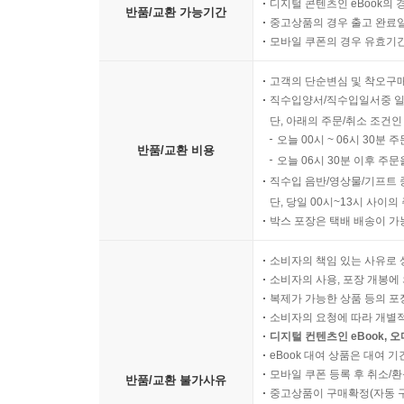
디지털 콘텐츠인 eBook의 
반품/교환 가능기간
중고상품의 경우 출고 완료일
모바일 쿠폰의 경우 유효기간(
고객의 단순변심 및 착오구
직수입양서/직수입일서중 일
단, 아래의 주문/취소 조건인
오늘 00시 ~ 06시 30분 
반품/교환 비용
오늘 06시 30분 이후 주문
직수입 음반/영상물/기프트 
단, 당일 00시~13시 사이
박스 포장은 택배 배송이 가
소비자의 책임 있는 사유로 
소비자의 사용, 포장 개봉에 
복제가 가능한 상품 등의 포장을 
소비자의 요청에 따라 개별
디지털 컨텐츠인 eBook, 
eBook 대여 상품은 대여 기
모바일 쿠폰 등록 후 취소/환
반품/교환 불가사유
중고상품이 구매확정(자동 