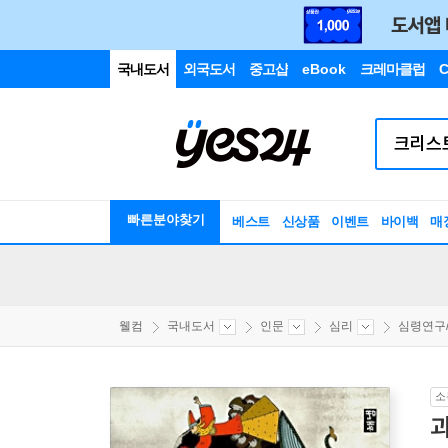
국내도서
외국도서
중고샵
eBook
크레마클럽
C
빠른분야찾기
베스트
신상품
이벤트
바이백
매
웰컴
국내도서
인문
심리
심령연구
소