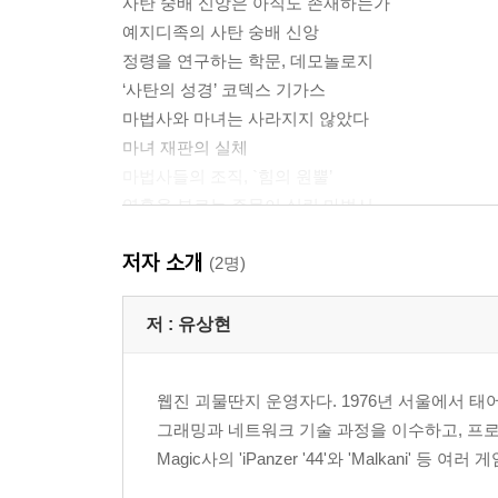
사탄 숭배 신앙은 아직도 존재하는가
예지디족의 사탄 숭배 신앙
정령을 연구하는 학문, 데모놀로지
‘사탄의 성경’ 코덱스 기가스
마법사와 마녀는 사라지지 않았다
마녀 재판의 실체
마법사들의 조직, `힘의 원뿔’
영혼을 부르는 주문이 실린 마법서
역사 속에 꾸준히 등장하는 괴물들
저자 소개
괴물의 원조, 베헤모스와 레비아탄
(2명)
사람을 잡아먹는 파이어소우
펜사콜라 해변에 출현한 초대형 바다 괴수
저 :
유상현
현재를 경고한 역사 속 예언
대전쟁을 예언한 체로키 부족의 전설
웹진 괴물딴지 운영자다. 1976년 서울에서 태어
나치가 불태운 스톰버거의 예언서
그래밍과 네트워크 기술 과정을 이수하고, 프로그래
911테러사건을 예언한 노스트라다무스
Magic사의 'iPanzer '44'와 'Malkani' 등 
세계 7대 불가사의는 무엇인가
고대 7대 불가사의