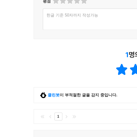
평점
되는 사이보그 인간들은 모든 행동과 활동을 감시
인간의 능력을 뛰어넘어라
클 스트라이커 박사는 38년 전부터 뇌 반응 실험
한글 기준 50자까지 작성가능
치유 기적을 행한 성자, 엘니뇨 피덴시오
끌어왔다. 연구팀은 고양이, 족제비, 생쥐 등 동물
사지가 절단되고도 다시 살아난 기인
와 기록의 변동을 비주얼 자료로 전송하는 인터페이
러시아 최고의 초능력자 볼프 메싱
― < 5장 사이보그가 활보하는 세상이 온다 > 중에
초능력을 사용하는 뉴에이지 특수 부대
미래가 보이는 사람들
1
명
소리를 지르고 싶었는데 목에서 소리가 나질 않는 거
불가리아의 맹인 예언가, 바바 뱅가
누군가의 손톱이 입속으로 들어왔어요. 긴 손톱이 위
문맹 예언가 타라빅이 본 21세기 미래상
지 들렸어요.
꿈을 통해 미래를 예언하는 크리스 로빈슨
― < 부록 가위에 눌려도 절대 눈을 뜨지 마라! > 
영원한 젊음을 찾는 사람들
죽지 않은 연금술사, 세인트 저메인 백작
클린봇
이 부적절한 글을 감지 중입니다.
죽은 세포가 스스로 재생한다
--- 본문 중에서
눈에 메모리칩을 심으면 영생한다?
다차원 세계를 넘나드는 출입구들
1
다차원을 여행할 수 있는 신비한 통로
유령 비행기가 있는 더비셔 피크