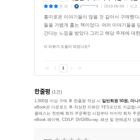
가짜 깃발 글라디오 작전 비화
s*********4
2019-06-09
신고
|
|
|
다큐멘터리에서 발견한 전쟁 이면사
1888년 8월 31일부터 11월 9일까지 영국 런던
흥미로운 이야기들이 많을 것 같아서 구매했다.
돈과 권력을 위한 전쟁 조작설
춘부들이었다. 여인들은 교살당한 후 목이 잘리고 
들을 가볍게 훑는 책이었다. 여러 이야기들을 담
숫자와 관련된 미스터리
악하게 했다. 경찰은 정교한 흉기를 사용해 시신을
간다는 느낌을 받았다.그리고 해당 주제에 대한 
피타고라스 신봉 비밀결사 조직
명의 피살자가 서로 잘 아는 사이이며 같은 술집에
신비숫자로 미래를 예언한다
이 리뷰가 도움이 되었나요?
인마는 그 잔혹성에도 불구하고 끝내 체포되지 않고
카산드라처럼 미래를 예언하는 공식
― < 4장 살인마 잭 더 리퍼는 프리메이슨? > 중에
외계인과 UFO 접촉 금지법
1
외계인과 UFO접촉 금지법이 존재한다
동물들의 초능력을 확인한 후 인간의 초감각인지능력(
소방관들의 UFO 공격 대비 행동지침서
에 최상의 정신력을 지닌 장병을 선발하여 비밀 부
스타워즈는 이미 진행 중이다
능력, 물체를 통과하는 능력, 물리적인 힘을 가하지
한줄평
(1건)
환경의 역습
공개된 비밀 문서를 통해 초능력 군인에 대한 이야
1,000원 이상 구매 후 한줄평 작성 시
일반회원 50원, 마니
빙하기는 갑자기 온다
의 초능력 전력의 핵심이며 ‘테러와의 전쟁’과 세계
eBook은 다운로드 후 작성한 리뷰만 YES포인트 지급됩니
쓰나미는 지구 대격변의 전주곡인가
― < 5장 초능력을 사용하는 뉴에이지 특수 부대 >
클래스는 첫번째 회차 주문확정 시점부터 마지막 회차 주문
지구 온난화의 주범은 태양이다
eBook 페이백, CD/LP, DVD/Blu-ray, 패션 및 판매금
SF 영화 〈매트릭스〉에는 기계의 노예가 되어 한
PART5 상식을 뒤엎는 엽기 미스터리
가 임의로 이들의 두뇌 기억을 업로드하거나 다운로