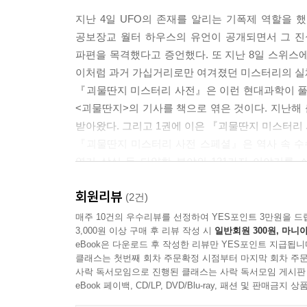
― < 2장 귀신이 출몰하는 홍콩의 투엔문 고속도로 
수박에 기이한 문양을 새겨놓은 외계인
지난 4일 UFO의 존재를 알리는 기폭제 역할을 했
UFO의 자국이 몸에 남은 스티븐 미찰락
공보장교 월터 하우스의 유언이 공개되면서 그 진
너무 놀라 황급히 컴퓨터를 끈 샌디는 마음을 진정시
맨 인 블랙의 실체는 OSIR 부서
파편을 목격했다고 증언했다. 또 지난 8일 스위스에
들려요” 하고 대답했다. 순간 온 집 안의 전기가 
베일 속에 가려진 OSIR 부서
이처럼 과거 가십거리로만 여겨졌던 미스터리의 실
살해당했다고 말했다. 샌디는 사건에 대해 자세히 물
최초의 UFO 사고에 개입한 맨 인 블랙
『괴물딴지 미스터리 사전』은 이런 현대과학이 풀 
사실을 알게 되었다.
기억을 지우는 장비가 실제로 존재한다?
<괴물딴지>의 기사를 책으로 엮은 것이다. 지난해
― < 2장 컴퓨터를 통해 자신의 살인자를 지목한 귀
UFO를 공식적으로 인식하라
받아왔다. 그리고 1권에 이은 『괴물딴지 미스터리
UFO자료를 해킹한 게리 맥키논
『괴물딴지 미스터리 사전 스페셜』은 역사 속 수수
영화에서 살인마의 이미지는 대부분 한눈에도 악당처
멕시코 군 당국이 공식 인정한 UFO 필름
엽기 상식 등 다양한 분야의 121가지 이야기를 
또한 특이하고 폐쇄적이다. 이런 고정관념 때문에 
UFO와 외계인의 존재 비밀이 곧 밝혀진다?
그림자 정부 일루미나티, 사이코패스, 외계 생명체에
나쁜 연쇄살인마로 평가받는 테드 번디가 그 인물
회원리뷰
우주에 다른 생명체가 존재하는가
내용의 깊이를 더했고, <괴물딴지> 사이트에서 볼 
(2건)
장애자를 일컫는 말로 그 특징은 희생자에 대해 양심
달은 누가 만들었는가?
매주 10건의 우수리뷰를 선정하여 YES포인트 3만원을 드
걸맞은 교양까지 갖춘 백인 남성이다.
달에 영혼을 통제하는 모노리스가 있다
3,000원 이상 구매 후 리뷰 작성 시
일반회원 300원, 마니아
PART1. 풀리지 않는 수수께끼, 역사 미스터리
― < 2장 사이코패스 살인마, 테드 번디 > 중에서
eBook은 다운로드 후 작성한 리뷰만 YES포인트 지급됩니
화성과 라디오 전파를 주고받은 사람
되고 있는 역사 속 미스터리를 다룬다. ‘로슬린 성
클래스는 첫번째 회차 주문확정 시점부터 마지막 회차 주문
등은 제목만으로도 호기심을 자아낸다. PART2
사락 독서모임으로 진행된 클래스는 사락 독서모임 게시판
1992년 7월 23일, 그는 자다가 인기척에 눈을 떴
PART 4 진실은 저 너머에, 음모의 미스터리
미스터리를 소개한다. ‘귀신 붙은 어릿광대 인형 팝
eBook 페이백, CD/LP, DVD/Blu-ray, 패션 및 판매금
양인이었다. 여인들은 얼굴이 길고 뾰족한 턱에 눈
연쇄살인마, 조디악 킬러’ 등 그동안 듣지 못했던 