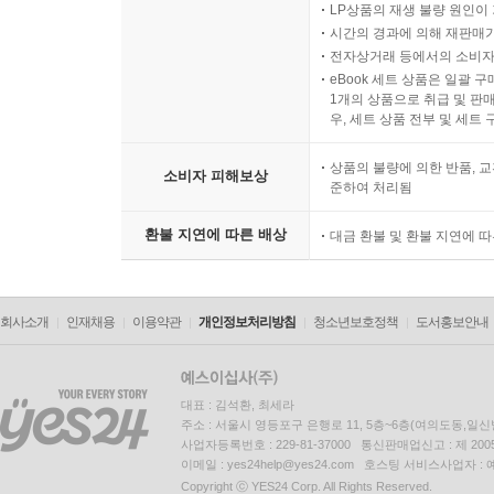
LP상품의 재생 불량 원인이 기
시간의 경과에 의해 재판매가
전자상거래 등에서의 소비자
eBook 세트 상품은 일괄 
1개의 상품으로 취급 및 판매
우, 세트 상품 전부 및 세트
상품의 불량에 의한 반품, 교
소비자 피해보상
준하여 처리됨
환불 지연에 따른 배상
대금 환불 및 환불 지연에 
회사소개
인재채용
이용약관
개인정보처리방침
청소년보호정책
도서홍보안내
대표 : 김석환, 최세라
주소 : 서울시 영등포구 은행로 11, 5층~6층(여의도동,일신
사업자등록번호 : 229-81-37000 통신판매업신고 : 제 200
이메일 : yes24help@yes24.com 호스팅 서비스사업자 :
Copyright ⓒ YES24 Corp. All Rights Reserved.