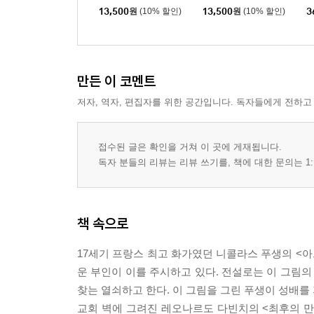
왓세카의 원더, 기이한 영혼 점유 사건
지
13,500
원
(10% 할인)
13,500
원
(10% 할인)
3
위저보드로 귀신을 불러낸 대학생 반투
교도소에 나타난 귀신을 물리친 엑소시스트
‘고스트 레이디’로 불리는 여교수
만든 이 코멘트
억울한 영혼이 살인마를 지목한다
살인마 체포에 나선 영매, 다이앤 라자러스
저자, 역자, 편집자를 위한 공간입니다. 독자들에게 전하고
자신을 살해한 남편을 고발한 부인의 영혼
컴퓨터를 통해 자신의 살인자를 지목한 귀신
접수된 글은 확인을 거쳐 이 곳에 게재됩니다.
전 세계에서 가장 충격적인 살인마들
독자 분들의 리뷰는 리뷰 쓰기를, 책에 대한 문의는 1:
사이코패스 살인마, 테드 번디
세기의 연쇄살인마, 조디악 킬러
공포의 4인조 여간호사
책 속으로
경찰관 연쇄살인범, 안토니엣 프랭크
17세기 프랑스 최고 화가였던 니콜라스 푸생의 <아
PART3 외계인의 실체가 드러나다, 우주의 미스터
운 부인이 이를 주시하고 있다. 전설로는 이 그림의
찾는 열쇠하고 한다. 이 그림을 그린 푸생이 성배를
고대 유적에 등장한 UFO와 외계인
교회 벽에 그려진 레오나르도 다빈치의 <최후의 만