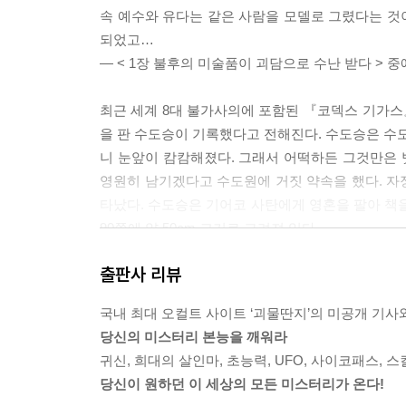
고대 문명의 창조신은 은하계 우주인들?
속 예수와 유다는 같은 사람을 모델로 그렸다는 것
최초로 외계인을 묘사한 그노시스 문서
되었고…
호주 신화에 등장하는 UFO와 외계인
― < 1장 불후의 미술품이 괴담으로 수난 받다 > 
UFO를 목격한 사람들이 증가한다
롱비치 상공에 나타난 산타클로스 UFO
최근 세계 8대 불가사의에 포함된 『코덱스 기가스』
호수 바닥에서 발견된 킨로스 사건 UFO
을 판 수도승이 기록했다고 전해진다. 수도승은 수도
UFO에 공격당한 브라질 콜레라스 섬
니 눈앞이 캄캄해졌다. 그래서 어떡하든 그것만은
미국에서 근접 활영된 선명한 UFO
영원히 남기겠다고 수도원에 거짓 약속을 했다. 자
외계인을 만난 사람들
타났다. 수도승은 기어코 사탄에게 영혼을 팔아 책을
별난 외계인에게 계속 납치된 블라디슬로프
90쪽에 약 50cm 크기로 그려져 있다.
외계인의 금속칩을 제거해 주는, 로저 리어
― < 1장 세계 8대 불가사의, ‘사탄의 성경’ 코덱스 
외계인과 관계를 맺었다는 피터 코우리
출판사 리뷰
지구인을 납치하는 이유는 무엇인가
홍콩의 투엔문 고속도로는 교통사고가 빈번해 많은
우주 행성의 지구 통신원, 미첼 자매
국내 최대 오컬트 사이트 ‘괴물딴지’의 미공개 기
전방에 갑자기 사람이 나타나 급히 핸들을 꺾다가 
카라해에 추락한 UFO의 마이크로칩
당신의 미스터리 본능을 깨워라
가 대부분이다. 실제로 투엔문 고속도로에서 귀신을 
외계인 사냥꾼의 인간 납치 판별법
귀신, 희대의 살인마, 초능력, UFO, 사이코패스, 스
고속도로를 지나던 한 처녀가 뺑소니차에 치여 숨지
지구에 남은 외계인의 메시지
당신이 원하던 이 세상의 모든 미스터리가 온다!
에 치였고, 운전자가 그대로 도주해 아까운 목숨을 
밀밭에 쓴 글에 화답한 크롭 서클