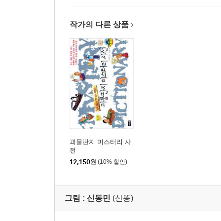
세계인이 뽑는 세계 7대 불가사의
은폐된 고고학의 발자취
작가의 다른 상품
30억 년 된 합금 회전체
은폐된 역사의 흔적들
나즈카 라인은 고대 우주인들의 작품인가
미스터리가 된 세계의 유물들
피리 레이스 제독의 괴지도
우주왕복선이 발견한 ‘아담의 다리’
이집트와 아즈텍은 동시대 문명이었나
PART2 오싹하고 괴이한 공포의 미스터리
괴물딴지 미스터리 사
전
12,150
원
(10% 할인)
귀신 들린 물건을 팝니다
6천 달러를 벌게 해준 목걸이 부적
귀신 붙은 어릿광대 인형을 팝니다
그림 :
신동민
(신똥)
마귀가 붙은 공포의 곰인형 바론
그곳에 가면 귀신을 체험한다