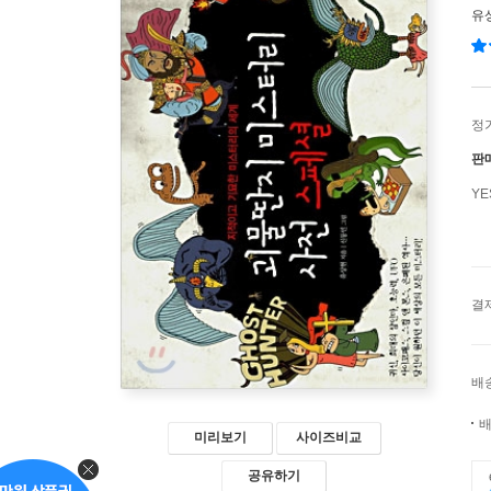
유
정
판
Y
결
배
배
미리보기
사이즈비교
공유하기