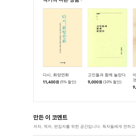
불면증
미친 여자의 미소
눈처럼 게으른 것은 없다
금붕어와 싸웠다
옛날, 옛날에
창후리에서
다시, 영산강을 추억함
먼 곳의 길 끝에서 한 사람이 서 있었다
자세히 보니, 내 친구9였다
달의 마을에서
다시, 화양연화
고인돌과 함께 놀았다
이
어늘 장례식
11,400
원
(5% 할인)
9,000
원
(10% 할인)
9
종이로 만든 마을
봄꽃
어떤 기록, 19990619 X 20020629
걸어다니는 무덤
만든 이 코멘트
지금, 강물은 썰물이다
저자, 역자, 편집자를 위한 공간입니다. 독자들에게 전하고
천장은 천장이다