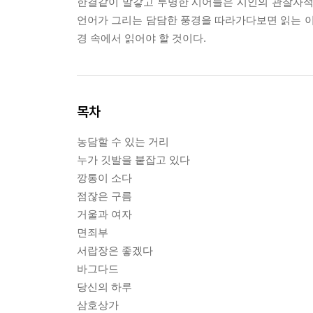
한결같이 말갛고 투명한 시어들은 시인의 관찰자적
언어가 그리는 담담한 풍경을 따라가다보면 읽는 이
경 속에서 읽어야 할 것이다.
목차
농담할 수 있는 거리
누가 깃발을 붙잡고 있다
깡통이 소다
점잖은 구름
거울과 여자
면죄부
서랍장은 좋겠다
바그다드
당신의 하루
삼호상가