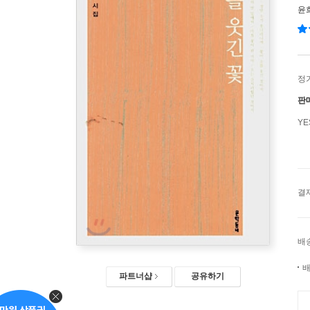
윤
정
판
Y
결
배
배
파트너샵
공유하기