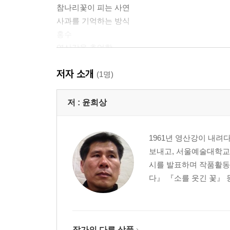
참나리꽃이 피는 사연
사과를 기억하는 방식
홍수
영산강을 추억함
검색창, 세상에서 가장 큰 입
저자 소개
下□을 마친 뒤에 울었다
(1명)
아이들아, 재래식 화장실은 무섭지 않다
채널 2003
저 :
윤희상
소를 웃긴 꽃
죽은 나무
1961년 영산강이 내려
밀양연극촌
보내고, 서울예술대학교
선배의 긴 그림자
시를 발표하며 작품활동을
화가
다』 『소를 웃긴 꽃』 
物流
세계타일박물관
유혹
심심하다, 의자에게 시비를 걸어볼까
작가의 다른 상품