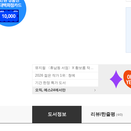
뮤지컬 〈휴남동 서점〉X 황보름 작가 북토크
2026 젊은 작가 1위 : 청예
기간 한정 특가 도서
오직, 예스24에서만
소를 웃긴 꽃
도서정보
리뷰/한줄평
(4/0)