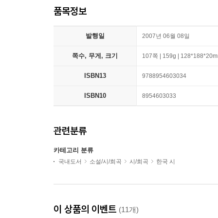
품목정보
발행일
2007년 06월 08일
쪽수, 무게, 크기
107쪽 | 159g | 128*188*20
ISBN13
9788954603034
ISBN10
8954603033
관련분류
카테고리 분류
국내도서
소설/시/희곡
시/희곡
한국 시
이 상품의 이벤트
(11개)