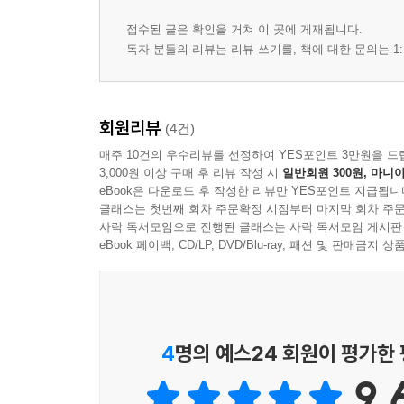
마음
십팔 년 전 오늘, 한강을 보러 갔다
접수된 글은 확인을 거쳐 이 곳에 게재됩니다.
내게는 지금 내가 없다
독자 분들의 리뷰는 리뷰 쓰기를, 책에 대한 문의는 1:
시인에게, 숲 해설가는 말한다
꿈꾸는 블라디보스토크
나에게로 출근하고 싶다
회원리뷰
(4건)
수박의 뼈
매주 10건의 우수리뷰를 선정하여 YES포인트 3만원을 드
마흔 살의 독서
3,000원 이상 구매 후 리뷰 작성 시
일반회원 300원, 마니아
영진이 여동생
eBook은 다운로드 후 작성한 리뷰만 YES포인트 지급됩니
클래스는 첫번째 회차 주문확정 시점부터 마지막 회차 주문
칼에 갇힌 사내
사락 독서모임으로 진행된 클래스는 사락 독서모임 게시판
光主 五月□
eBook 페이백, CD/LP, DVD/Blu-ray, 패션 및 판매금
토끼는 어디로 갔을까
말의 힘으로 가는 기차
사과는 굴렀다
유성에서 공주로 가는 길
4
명의 예스24 회원이 평가한
강변에서 죽은 나무를 보았다
9.
해설|박수연 되돌아오는 표현들