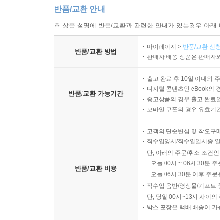
반품/교환 안내
※ 상품 설명에 반품/교환과 관련한 안내가 있는경우 아래 
마이페이지 >
반품/교환 신청
반품/교환 방법
판매자 배송 상품은 판매자와
출고 완료 후 10일 이내의 
디지털 콘텐츠인 eBook의 
반품/교환 가능기간
중고상품의 경우 출고 완료일
모바일 쿠폰의 경우 유효기간(
고객의 단순변심 및 착오구
직수입양서/직수입일서중 일
단, 아래의 주문/취소 조건인
오늘 00시 ~ 06시 30분 
반품/교환 비용
오늘 06시 30분 이후 주문
직수입 음반/영상물/기프트 
단, 당일 00시~13시 사이
박스 포장은 택배 배송이 가