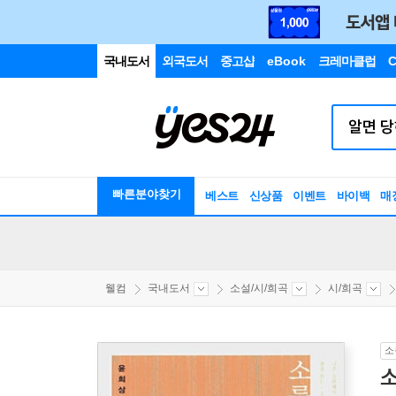
국내도서
외국도서
중고샵
eBook
크레마클럽
C
빠른분야찾기
베스트
신상품
이벤트
바이백
매
웰컴
국내도서
소설/시/희곡
시/희곡
소
소