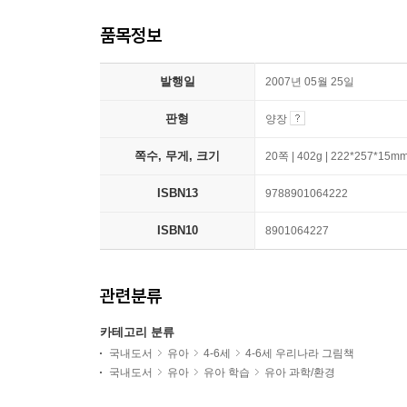
품목정보
발행일
2007년 05월 25일
판형
양장
쪽수, 무게, 크기
20쪽 | 402g | 222*257*15m
ISBN13
9788901064222
ISBN10
8901064227
관련분류
카테고리 분류
국내도서
유아
4-6세
4-6세 우리나라 그림책
국내도서
유아
유아 학습
유아 과학/환경