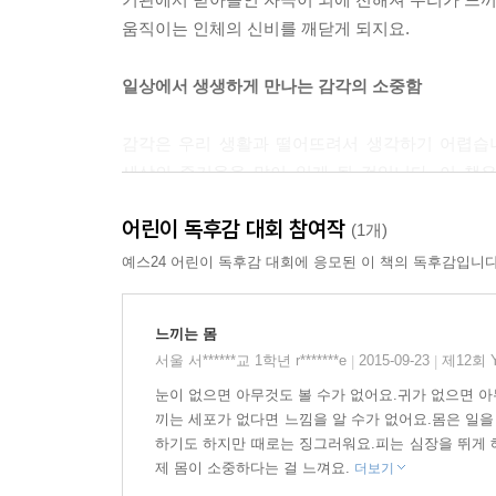
움직이는 인체의 신비를 깨닫게 되지요.
일상에서 생생하게 만나는 감각의 소중함
감각은 우리 생활과 떨어뜨려서 생각하기 어렵습니
세상의 즐거움을 많이 잃게 될 것입니다. 이 책
눈동자에서 내 얼굴을 보기도 하고, 따르릉따르릉
어린이 독후감 대회 참여작
따라오는 달콤한 사탕 한 알에 행복해합니다. 잠들
(1개)
바쁜 하루를 보내는 아이의 생활이 평범하지만 사
예스24 어린이 독후감 대회에 응모된 이 책의 독후감입니다
잘 느끼면 느낄수록 세상은 더 즐거워진다!
느끼는 몸
서울 서******교 1학년 r*******e
2015-09-23
제12회 
|
|
현직 소아정신과 전문의인 작가는 '어린이들은 감각
눈이 없으면 아무것도 볼 수가 없어요.귀가 없으면 아
정보가 우리 몸에 전해져서 뇌가 느끼게 된다'는 
끼는 세포가 없다면 느낌을 알 수가 없어요.몸은 일을
그 소중함을 일깨우고 싶었다고 합니다.
하기도 하지만 때로는 징그러워요.피는 심장을 뛰게 
제 몸이 소중하다는 걸 느껴요.
더보기
감각을 잘 느끼려고 노력하면 더 잘 느낄 수 있