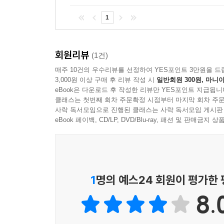
가까워지고, 나를 부르는 친구의 목소리에 더 반갑
1
테니까요.
우리 집 일상을 들여다보는 듯 유쾌한 그림
회원리뷰
(1건)
매주 10건의 우수리뷰를 선정하여 YES포인트 3만원을 드
그림책 작가이자 만화가로 활동하고 있는 화가 
3,000원 이상 구매 후 리뷰 작성 시
일반회원 300원, 마니아
아이의 생활상을 더 실감나게 보여 줍니다. 아빠의
eBook은 다운로드 후 작성한 리뷰만 YES포인트 지급됩니
클래스는 첫번째 회차 주문확정 시점부터 마지막 회차 주문
모습을 잘 살려내어 아이들이 흥미를 가지고 오감에 
사락 독서모임으로 진행된 클래스는 사락 독서모임 게시판
eBook 페이백, CD/LP, DVD/Blu-ray, 패션 및 판매금
1
명의 예스24 회원이 평가한
8.