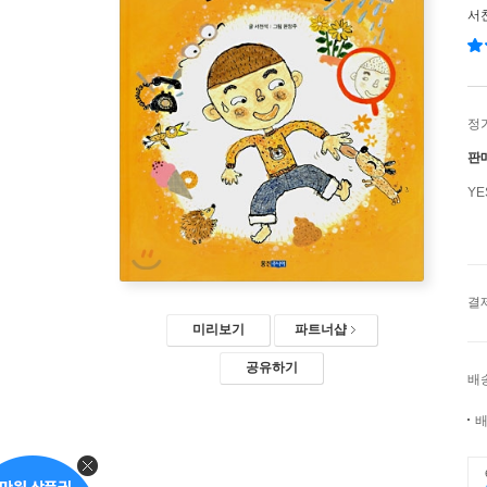
서
정
판
Y
결
미리보기
파트너샵
공유하기
배
배