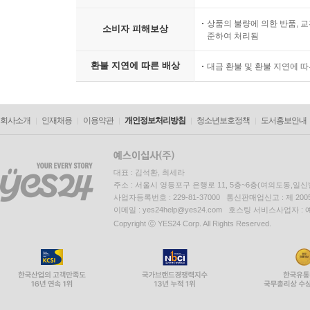
상품의 불량에 의한 반품, 교
소비자 피해보상
준하여 처리됨
환불 지연에 따른 배상
대금 환불 및 환불 지연에 
회사소개
인재채용
이용약관
개인정보처리방침
청소년보호정책
도서홍보안내
대표 : 김석환, 최세라
주소 : 서울시 영등포구 은행로 11, 5층~6층(여의도동,일신
사업자등록번호 : 229-81-37000 통신판매업신고 : 제 200
이메일 : yes24help@yes24.com 호스팅 서비스사업자 :
Copyright ⓒ YES24 Corp. All Rights Reserved.