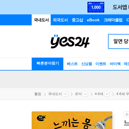
국내도서
외국도서
중고샵
eBook
크레마클럽
C
빠른분야찾기
베스트
신상품
이벤트
바이백
매
웰컴
국내도서
유아
4-6세
4-6세 우
소