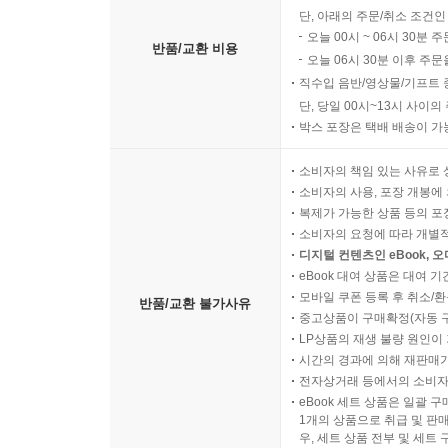
단, 아래의 주문/취소 조건인
오늘 00시 ~ 06시 30분 
반품/교환 비용
오늘 06시 30분 이후 주문
직수입 음반/영상물/기프트 
단, 당일 00시~13시 사이
박스 포장은 택배 배송이 가
소비자의 책임 있는 사유로 
소비자의 사용, 포장 개봉에 
복제가 가능한 상품 등의 포장을 
소비자의 요청에 따라 개별
디지털 컨텐츠인 eBook, 
eBook 대여 상품은 대여 기
모바일 쿠폰 등록 후 취소/환
반품/교환 불가사유
중고상품이 구매확정(자동 
LP상품의 재생 불량 원인이 기
시간의 경과에 의해 재판매가
전자상거래 등에서의 소비자
eBook 세트 상품은 일괄 
1개의 상품으로 취급 및 판매
우, 세트 상품 전부 및 세트