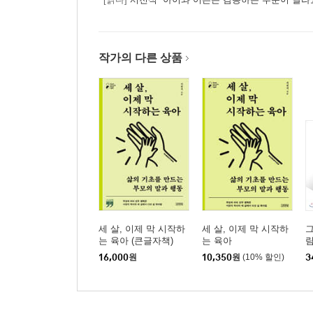
작가의 다른 상품
세 살, 이제 막 시작하
세 살, 이제 막 시작하
그
는 육아 (큰글자책)
는 육아
의
16,000
원
10,350
원
(10% 할인)
3