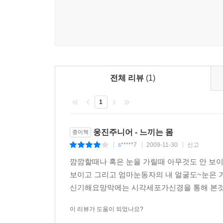
전체 리뷰
(1)
1
웅진주니어 - 느끼는 몸
종이책
s*****7
2009-11-30
신고
|
|
|
깜깜할때나 혹은 눈을 가릴때 아무것도 안 보이
보이고 그리고 엄마눈동자의 내 얼굴도~눈은 
신기해요망막에는 시각세포가신경을 통해 본것을
이 리뷰가 도움이 되었나요?