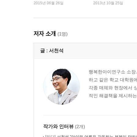
2015년 06월 26일
2013년 10월 25일
저자 소개
(1명)
글 :
서천석
행복한아이연구소 소장.
하고 같은 학교 대학원에
각종 매체와 현장에서 
적인 해결책을 제시하는 
작가와 인터뷰
(2개)
[읽다]
서천석 “아이와 어른은 감동하는 부분이 달라