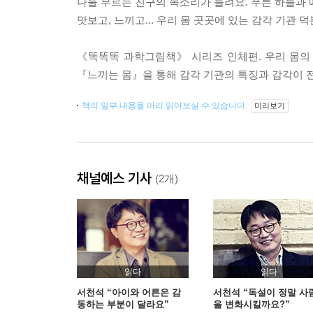
나를 부르는 친구의 목소리가 들려요. 푸른 하늘과 예
맛보고, 느끼고... 우리 몸 곳곳에 있는 감각 기관 
《똑똑똑 과학그림책》 시리즈 인체편. 우리 몸의
『느끼는 몸』을 통해 감각 기관의 특징과 감각이 
책의 일부 내용을 미리 읽어보실 수 있습니다.
미리보기
채널예스 기사
(2개)
읽다
읽다
서천석 “아이와 어른은 감
서천석 “독설이 정말 사
동하는 부분이 달라요”
을 변화시킬까요?”