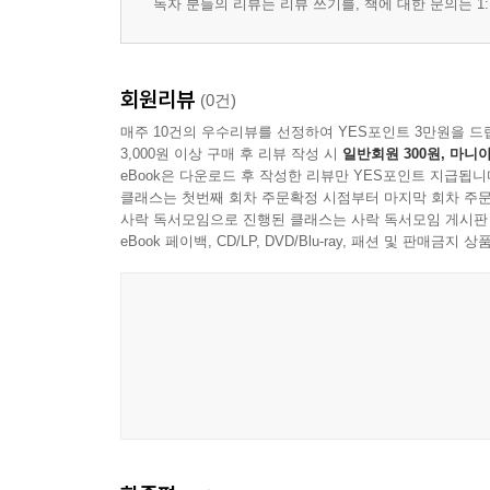
독자 분들의 리뷰는 리뷰 쓰기를, 책에 대한 문의는 1:
전자레인지를 올바르게 사용해요
냉장고를 바르게 사용해요
날카로운 물건을 조심해요
회원리뷰
(0건)
뜨거운 물건을 조심해요
매주 10건의 우수리뷰를 선정하여 YES포인트 3만원을 드
식기세척기를 함부로 열지 않아요
3,000원 이상 구매 후 리뷰 작성 시
일반회원 300원, 마니아
식사 시간에 장난치지 않아요
eBook은 다운로드 후 작성한 리뷰만 YES포인트 지급됩니
싱크대를 함부로 열지 않아요
클래스는 첫번째 회차 주문확정 시점부터 마지막 회차 주문
화장실
사락 독서모임으로 진행된 클래스는 사락 독서모임 게시판
eBook 페이백, CD/LP, DVD/Blu-ray, 패션 및 판매금
화장실을 안전하게 이용해요
안전하게 목욕해요
치약과 샴푸를 주의해서 사용해요
청소용품으로 장난치지 않아요
Part 02 공공 안전
장소
유치원에서 안전하게 놀아요
도서관을 올바르게 이용해요
마트 진열대에 매달리지 않아요