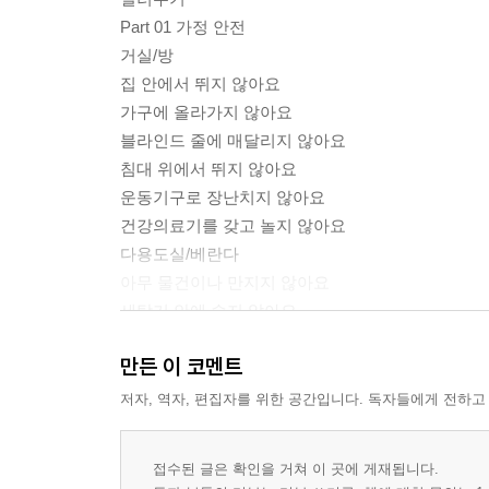
Part 01 가정 안전
거실/방
집 안에서 뛰지 않아요
가구에 올라가지 않아요
블라인드 줄에 매달리지 않아요
침대 위에서 뛰지 않아요
운동기구로 장난치지 않아요
건강의료기를 갖고 놀지 않아요
다용도실/베란다
아무 물건이나 만지지 않아요
세탁기 안에 숨지 않아요
세제를 먹지 않아요
만든 이 코멘트
베란다 밖을 내다보지 않아요
꽃을 함부로 만지지 않아요
저자, 역자, 편집자를 위한 공간입니다. 독자들에게 전하고
부엌
가스가 새는지 확인해요
접수된 글은 확인을 거쳐 이 곳에 게재됩니다.
전기레인지를 만지지 않아요