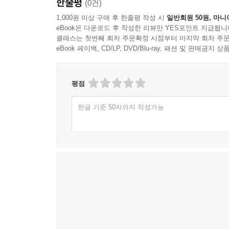
한줄평
(0건)
마트에서 카트로 장난치지 않아요
1,000원 이상 구매 후 한줄평 작성 시
일반회원 50원, 마니
병실에서 장난치지 않아요
eBook은 다운로드 후 작성한 리뷰만 YES포인트 지급됩니
안전하게 줄을 서서 공연(영화)을 기다려요
클래스는 첫번째 회차 주문확정 시점부터 마지막 회차 주문
공연(영화)을 안전하게 봐요
eBook 페이백, CD/LP, DVD/Blu-ray, 패션 및 판매금
공연이 끝났다고 뛰어나가지 않아요
안전하게 전시를 관람해요
평점
놀이공원에서 안전하게 놀아요
동물원에서 안전하게 구경해요
한글 기준 50자까지 작성가능
공사장 근처에 가지 않아요
목욕탕을 안전하게 이용해요
시설
계단을 안전하게 이용해요
엘리베이터를 안전하게 이용해요
에스컬레이터를 안전하게 이용해요
회전문을 안전하게 지나가요
자동문을 안전하게 지나가요
환풍구 근처를 안전하게 지나가요