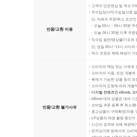
한 방향 자전거 전용도로를 올바르게 이용해요
고객의 단순변심 및 착오구
자동차
직수입양서/직수입일서중 일
안전하게 차에 타요
단, 아래의 주문/취소 조건인
카시트를 제대로 착용해요
오늘 00시 ~ 06시 30분 
반품/교환 비용
주차장에서 조심해서 내려요
오늘 06시 30분 이후 주문
핸들을 마음대로 만지면 안 돼요
직수입 음반/영상물/기프트 
단, 당일 00시~13시 사이
지하철
박스 포장은 택배 배송이 가
지하철 계단과 에스컬레이터를 안전하게 이용해요
지하철을 안전하게 이용해요
소비자의 책임 있는 사유로 
스크린도어에 끼이지 않게 조심해요
소비자의 사용, 포장 개봉에 
지하철 감전 사고에 주의해요
복제가 가능한 상품 등의 포장을 
소비자의 요청에 따라 개별
선로에 떨어졌을 때는 도움을 요청해요
디지털 컨텐츠인 eBook, 
배
eBook 대여 상품은 대여 기
배에 안전하게 탑승해요
모바일 쿠폰 등록 후 취소/환
반품/교환 불가사유
배에서 위험한 행동을 하지 않아요
중고상품이 구매확정(자동 
LP상품의 재생 불량 원인이 기
비행기
시간의 경과에 의해 재판매가
비행기가 착륙할 때까지 안전하게 이용해요
전자상거래 등에서의 소비자
Part 04 놀이 안전