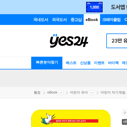
국내도서
외국도서
중고샵
eBook
크레마클럽
C
빠른분야찾기
베스트
신상품
이벤트
바이백
매
웰컴
eBook
어린이 유아
어린이 자기계발..
소
eB