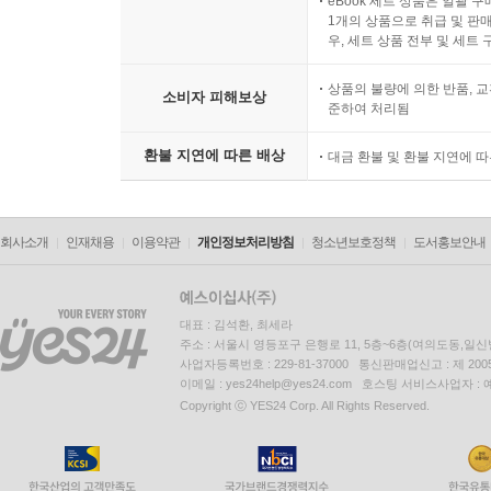
eBook 세트 상품은 일괄 
장난감
1개의 상품으로 취급 및 판매
우, 세트 상품 전부 및 세트
장난감을 안전하게 갖고 놀아요
헝겊 장난감을 안전하게 갖고 놀아요
상품의 불량에 의한 반품, 교
소비자 피해보상
물놀이
준하여 처리됨
물놀이를 하기 전에 준비 운동을 해요
환불 지연에 따른 배상
대금 환불 및 환불 지연에 
구명조끼를 입어요
안전하게 물놀이를 해요
안전하게 물놀이를 끝내요
회사소개
인재채용
이용약관
개인정보처리방침
청소년보호정책
도서홍보안내
실내 수영장
수영장에서 안전하게 놀아요
놀이기구를 올바르게 이용해요
대표 : 김석환, 최세라
수영장 배수구를 조심해요
주소 : 서울시 영등포구 은행로 11, 5층~6층(여의도동,일신
바다
사업자등록번호 : 229-81-37000 통신판매업신고 : 제 200
이메일 : yes24help@yes24.com 호스팅 서비스사업자 :
바닷가 위험 지역에 가지 않아요
Copyright ⓒ YES24 Corp. All Rights Reserved.
해변에서 안전하게 놀아요
해파리에게 물리지 않게 조심해요
계곡