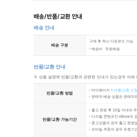
복도를 안전하게 지나가요
Part 03 교통 안전
배송/반품/교환 안내
보행
길에서 안전하게 걸어 다녀요
배송 안내
횡단보도 앞에서 안전하게 기다려요
횡단보도를 안전하게 건너요
구매 후 즉시 다운로드 가능
배송 구분
배송비 : 무료배송
비 오는 날 안전하게 이동해요
등하교
안전하게 걸어서 학교에 가요
반품/교환 안내
통학버스를 안전하게 타요
※ 상품 설명에 반품/교환과 관련한 안내가 있는경우 아래 
골목길(이면도로)
좁은 골목길에서 안전하게 이동해요
마이페이지 >
반품/교환 신청
반품/교환 방법
판매자 배송 상품은 판매자와
대문을 열고 갑자기 나가지 않아요
자전거
출고 완료 후 10일 이내의 
골목길에서 안전하게 자전거를 타요
디지털 콘텐츠인 eBook의 
반품/교환 가능기간
자전거를 올바르게 타요
중고상품의 경우 출고 완료일
자전거 전용도로를 올바르게 이용해요
모바일 쿠폰의 경우 유효기간(