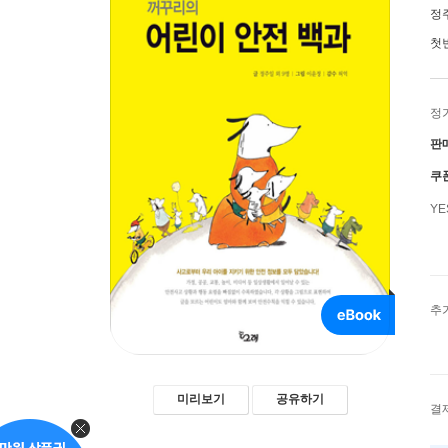
정
첫
정
판
쿠
Y
추
미리보기
공유하기
결