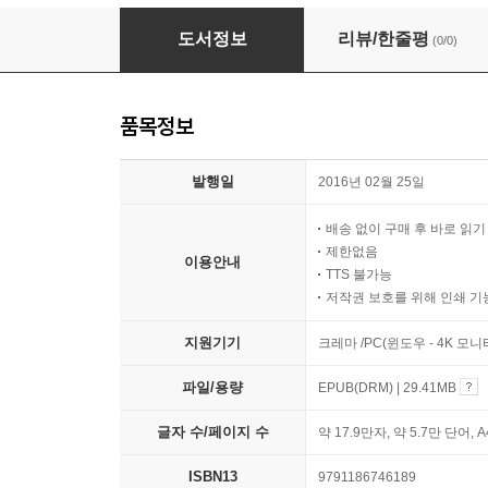
꺼꾸리의 어린이 안전 백과
도서정보
리뷰/한줄평
(0/0)
품목정보
발행일
2016년 02월 25일
배송 없이 구매 후 바로 읽
제한없음
이용안내
TTS 불가능
저작권 보호를 위해 인쇄 기
지원기기
크레마 /PC(윈도우 - 4K 모
파일/용량
EPUB(DRM) | 29.41MB
글자 수/페이지 수
약 17.9만자, 약 5.7만 단어, 
ISBN13
9791186746189