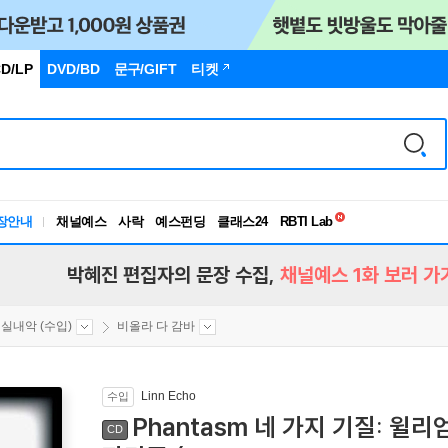
D/LP
DVD/BD
문구
/GIFT
티켓
독서유형검사
RBTI Lab
장안내
채널예스
사락
예스펀딩
클래스24
독서유형검사
박혜진 편집자의 문장 수집,
채널예스 1화 보러 가
실내악 (수입)
비올라 다 감바
Linn Echo
수입
Phantasm 네 가지 기질: 윌리
CD