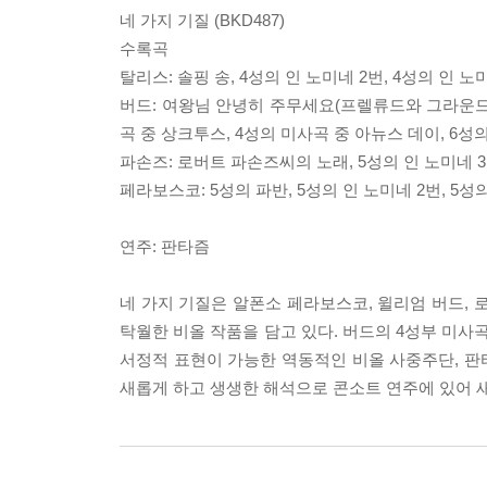
네 가지 기질 (BKD487)
수록곡
탈리스: 솔핑 송, 4성의 인 노미네 2번, 4성의 인 노
버드: 여왕님 안녕히 주무세요(프렐류드와 그라운드),
곡 중 상크투스, 4성의 미사곡 중 아뉴스 데이, 6성
파손즈: 로버트 파손즈씨의 노래, 5성의 인 노미네 
페라보스코: 5성의 파반, 5성의 인 노미네 2번, 5성
연주: 판타즘
네 가지 기질은 알폰소 페라보스코, 윌리엄 버드, 
탁월한 비올 작품을 담고 있다. 버드의 4성부 미사
서정적 표현이 가능한 역동적인 비올 사중주단, 판
새롭게 하고 생생한 해석으로 콘소트 연주에 있어 