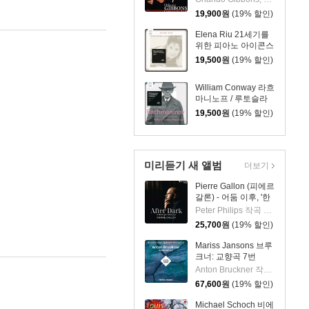
(Orlando Gibbons:
19,900
원
(19% 할인)
Consorts for Viols)
Elena Riu 21세기를
위한 피아노 아이콘스
(Piano Icons For The
19,500
원
(19% 할인)
21st Century)
William Conway 라흐
마니노프 / 루토슬라
브스키 / 베베른: 첼로
19,500
원
(19% 할인)
와 피아노를 위한 소
나타 (Rachmaninoff /
Lutostawski /
Webern: Works for
미리듣기 새 앨범
Cello & Piano)
더보기
Pierre Gallon (피에르
갈론) - 어둠 이후, '한
밤의 판타지아' (After
Peter Philips 작곡 외 6명
Dark, 'A Midnight
25,700
원
(19% 할인)
Fantasia')
Mariss Jansons 브루
크너: 교향곡 7번
(Bruckner:
Anton Bruckner 작곡 외 2명
Symphony No.7)
67,600
원
(19% 할인)
[2LP]
Michael Schoch 비에