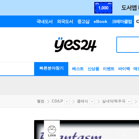
국내도서
외국도서
중고샵
eBook
크레마클럽
C
빠른분야찾기
베스트
신상품
이벤트
바이백
매
웰컴
CD/LP
클래식
실내악/독주곡