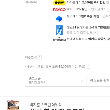
결제혜택
카카오페이
2,000원 즉시할인
일
페이코
1% 할인
포인트 결제시
토스페이
1만P 추첨 적립
+ 생애
예스24 현대카드
1~3% YES포
전월 실적 조건 없음
현대백화점카드
앱카드 발급시 1
배송안내
배송비 : 유료 (도서 포함 15,000원 이상 무료)
중고상품
이 상품을 팔기
판매요청하기