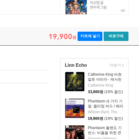
AD
rrabosco / Parsons / Tallis)
19,900
카트에 넣기
바로구매
원
Linn Echo
더보기
Catherine King 바흐:
알토 아리아 - 캐서린
킹 (Bach: Alto Arias)
Catherine King
33,000
원
(19% 할인)
Phantasm 네 가지 기
질: 윌리엄 버드 / 페라
보스코 / 파손즈 / 탈리
William Byrd, Thomas Tallis , Alfonso Ferrabosco, Phantasm, Robert Parsons
스 - 판타즘 (Four
19,900
원
(19% 할인)
Temperaments:
William Byrd /
Phantasm 올랜도 기
Ferrabosco /
번스: 비올을 위한 콘
Parsons / Tallis)
서트 - 판타즘
Orlando Gibbons, Phantasm