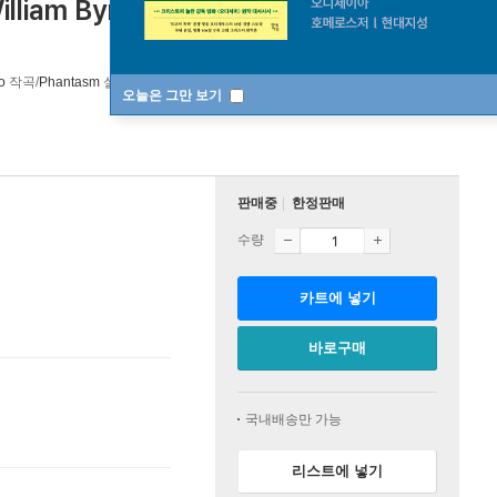
liam Byrd / Ferrabosco / Parsons /
o
작곡/
Phantasm
실내악
Outhere Music
/
Linn Records
오늘은 그만 보기
판매중
한정판매
수량
카트에 넣기
바로구매
국내배송만 가능
리스트에 넣기