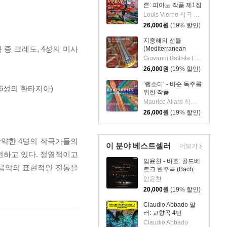
른: 피아노 작품 제1집
(Vierne: Piano Works
Louis Vierne 작곡 외 1명
Vol. 1) [SACD
26,000
원
(19% 할인)
Hybrid]
지중해의 선율
 중 크레도, 4성의 미사
(Mediterranean
Melodies) [SACD
Giovanni Battista Fontana 작곡 외 5명
Hybrid]
26,000
원
(19% 할인)
‘랩소디’ - 바순 독주를
(6성의 환타지아)
위한 작품
(Rhapsodies: Works
Maurice Allard 작곡 외 4명
for Bassoon solo)
26,000
원
(19% 할인)
[SACD Hybrid]
활약한 4명의 작곡가들의
이 분야 베스트셀러
더보기
현하고 있다. 정열적이고
임윤찬 - 바흐: 골드베
고음악의 표현적인 전통을
르크 변주곡 (Bach:
Goldberg Variations)
임윤찬
20,000
원
(19% 할인)
Claudio Abbado 말
러: 교향곡 4번
(Mahler: Symphony
Claudio Abbado