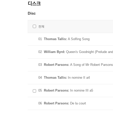
디스크
Disc
전체
01
Thomas Tallis:
A Solfing Song
02
William Byrd:
Queen's Goodnight (Prelude an
03
Robert Parsons:
A Song of Mr Robert Parsons
04
Thomas Tallis:
In nomine II a4
05
Robert Parsons:
In nomine III a5
06
Robert Parsons:
De la court