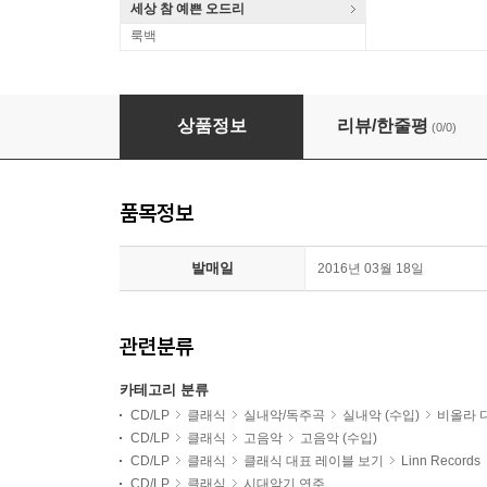
세상 참 예쁜 오드리
룩백
Phantasm 네 가지 기질: 윌리엄 버드 / 페라보스코 / 파손
상품정보
리뷰/한줄평
(0/0)
품목정보
발매일
2016년 03월 18일
관련분류
카테고리 분류
CD/LP
클래식
실내악/독주곡
실내악 (수입)
비올라 
CD/LP
클래식
고음악
고음악 (수입)
CD/LP
클래식
클래식 대표 레이블 보기
Linn Records
CD/LP
클래식
시대악기 연주