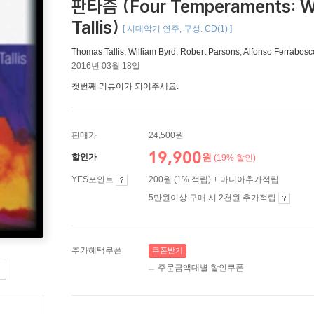
판타즘 (Four Temperaments: Wil
Tallis)
[ 시대악기 연주, 구성: CD(1) ]
Thomas Tallis
,
William Byrd
,
Robert Parsons
,
Alfonso Ferrabosc
2016년 03월 18일
첫번째 리뷰어가 되어주세요.
판매가
24,500원
19,900
원
할인가
(19% 할인)
YES포인트
200원 (1% 적립) + 마니아추가적립
5만원이상 구매 시 2천원 추가적립
추가혜택쿠폰
쿠폰받기
주문금액대별 할인쿠폰