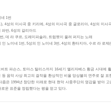
미네 1번
 4성의 미사곡 중 키리에, 4성의 미사곡 중 글로리아, 4성의 미사곡
의 파반, 6성의 갈리아드
3번, 데 라 쿠르, 도레미파솔라, 트럼펫이 울려 퍼지는 노래
의 인 노미네 1번, 5성의 인 노미네 3번, 4성의 환타지아, 수르 라 로제
로버트 파슨스, 토마스 탈리스까지 16세기 엘리자베스 황금 시대에 
곡 등 음악 사상 최고의 걸작을 환상적인 비올 앙상블의 연주로 잘 표
타즘은 1994년 창단한 이래로 현대 현악 사중주단의 영감을 받아 
새로운 표준을 정립했다는 평을 얻고 있다.