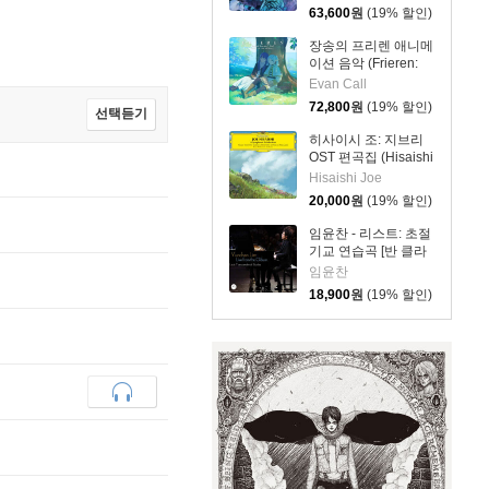
No. 4) [LP]
63,600
원
(19% 할인)
장송의 프리렌 애니메
이션 음악 (Frieren:
Beyond Journey's
Evan Call
End - Original
72,800
원
(19% 할인)
선택듣기
Soundtrack) [블루 &
그린 컬러 2LP]
히사이시 조: 지브리
OST 편곡집 (Hisaishi
Joe: Symphonic
Hisaishi Joe
Celebration)
20,000
원
(19% 할인)
임윤찬 - 리스트: 초절
기교 연습곡 [반 클라
이번 콩쿠르 실황 녹
임윤찬
음]
18,900
원
(19% 할인)