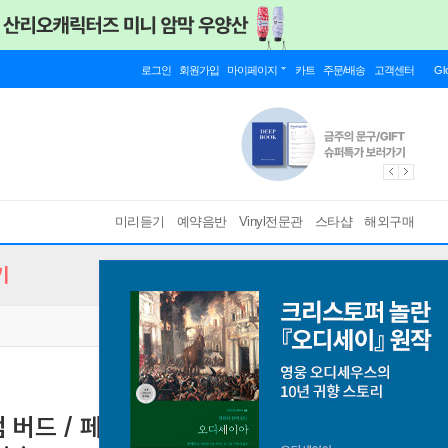
로그인
회원가입
마이페이지
카트
주문/배송
고객센터
Gl
미리듣기
예약음반
Vinyl전문관
스타샵
해외구매
기
엄 버드 / 페라보스코 / 파손즈 / 탈리스 -