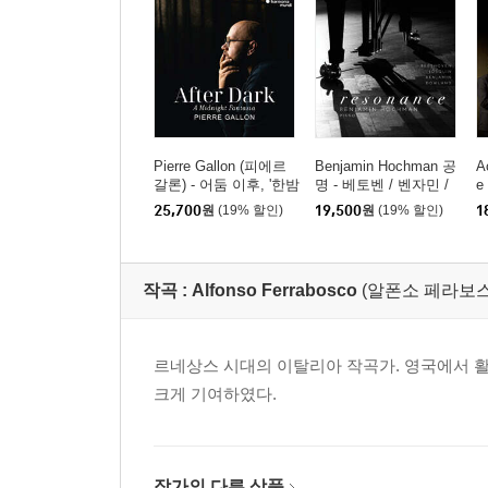
Pierre Gallon (피에르
Benjamin Hochman 공
A
갈론) - 어둠 이후, '한밤
명 - 베토벤 / 벤자민 /
e
의 판타지아' (After Dar
다울랜드 / 조스캥 (Res
크
25,700
원
(19% 할인)
19,500
원
(19% 할인)
1
k, 'A Midnight Fantasi
onance: Beethoven, B
r
a')
enjamin, Dowland, Jos
quin)
작곡 :
Alfonso Ferrabosco
(알폰소 페라보스코 1
르네상스 시대의 이탈리아 작곡가. 영국에서 
크게 기여하였다.
작가의 다른 상품