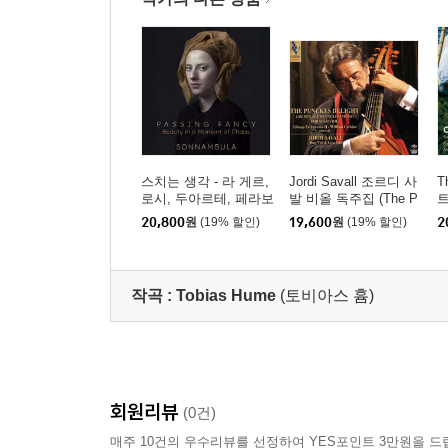
스치는 생각 - 라 게르,
Jordi Savall 조르디 사
T
로시, 두아르테, 페라보
발 비올 독주집 (The P
트
스코, 버드 등의 음악
unckes Delight)
(
20,800
원
(19% 할인)
19,600
원
(19% 할인)
2
(Passing Fancy - Beau
o
ty in a Moment of Cha
os)
작곡 :
Tobias Hume
(토비아스 흄)
회원리뷰
(0건)
매주 10건의 우수리뷰를 선정하여 YES포인트 3만원을 드