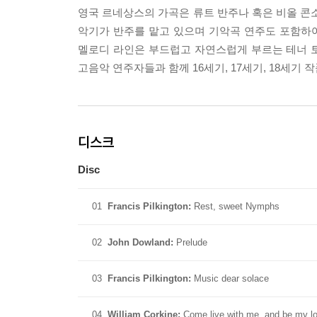
영국 르네상스의 가곡은 류트 반주나 혹은 비올 콘소
악기가 반주를 맡고 있으며 기악곡 연주도 포함하
멜로디 라인은 부드럽고 자연스럽게 부르는 테너 토
고음악 연주자들과 함께 16세기, 17세기, 18세기
디스크
Disc
01
Francis Pilkington:
Rest, sweet Nymphs
02
John Dowland:
Prelude
03
Francis Pilkington:
Music dear solace
04
William Corkine:
Come live with me, and be my l