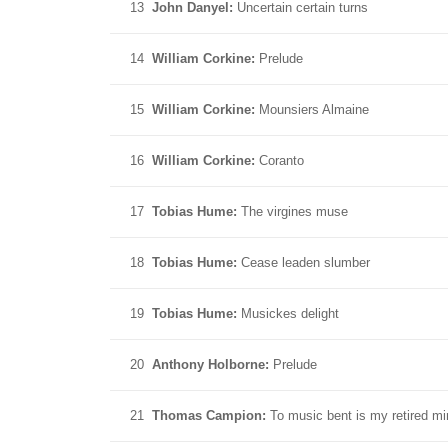
13
John Danyel:
Uncertain certain turns
14
William Corkine:
Prelude
15
William Corkine:
Mounsiers Almaine
16
William Corkine:
Coranto
17
Tobias Hume:
The virgines muse
18
Tobias Hume:
Cease leaden slumber
19
Tobias Hume:
Musickes delight
20
Anthony Holborne:
Prelude
21
Thomas Campion:
To music bent is my retired m