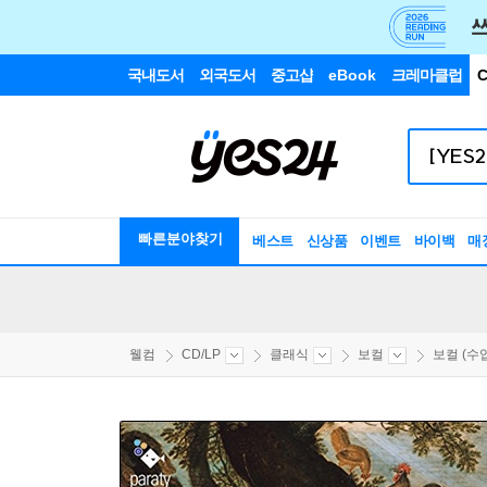
국내도서
외국도서
중고샵
eBook
크레마클럽
C
빠른분야찾기
베스트
신상품
이벤트
바이백
매
웰컴
CD/LP
클래식
보컬
보컬 (수