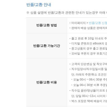
반품/교환 안내
※ 상품 설명에 반품/교환과 관련한 안내가 있는경우 아래 
마이페이지 >
반품/교환 신청
반품/교환 방법
판매자 배송 상품은 판매자와
출고 완료 후 10일 이내의 
디지털 콘텐츠인 eBook의 
반품/교환 가능기간
중고상품의 경우 출고 완료일
모바일 쿠폰의 경우 유효기간(
고객의 단순변심 및 착오구
직수입양서/직수입일서중 일
단, 아래의 주문/취소 조건인
오늘 00시 ~ 06시 30분 
반품/교환 비용
오늘 06시 30분 이후 주문
직수입 음반/영상물/기프트 
단, 당일 00시~13시 사이
박스 포장은 택배 배송이 가