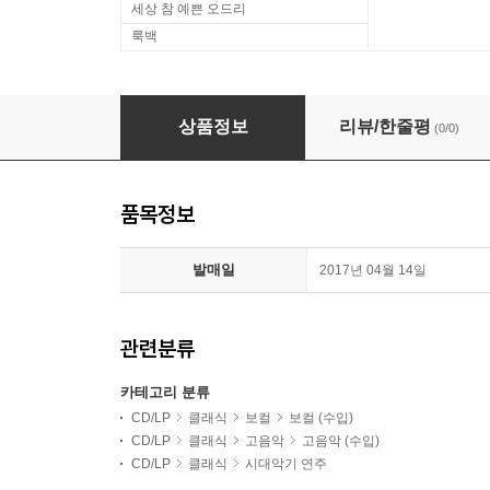
세상 참 예쁜 오드리
룩백
상품정보
리뷰/한줄평
(0/0)
품목정보
발매일
2017년 04월 14일
관련분류
카테고리 분류
CD/LP
클래식
보컬
보컬 (수입)
CD/LP
클래식
고음악
고음악 (수입)
CD/LP
클래식
시대악기 연주