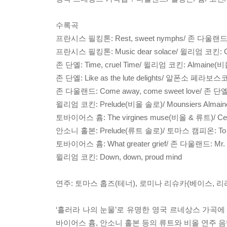
수록곡
프란시스 필킹톤: Rest, sweet nymphs/ 존 다울랜드:
프란시스 필킹톤: Music dear solace/ 윌리엄 코킨: Come 
존 단옐: Time, cruel Time/ 윌리엄 코킨: Almaine(비올
존 단옐: Like as the lute delights/ 알폰소 페라보스
존 다울랜드: Come away, come sweet love/ 존 단옐: Can d
윌리엄 코킨: Prelude(비올 솔로)/ Mounsiers Almai
토바이어스 흄: The virgines muse(비올 & 류트)/ Cease
안소니 홀본: Prelude(류트 솔로)/ 토마스 캠피온: To music
토바이어스 흄: What greater grief/ 존 다울랜드: Mr. Do
윌리엄 코킨: Down, down, proud mind
연주: 토마스 홉즈(테너), 로미나 리슈카(베이스, 리라
‘흘러라 나의 눈물’로 유명한 영국 르네상스 가곡에
바이어스 흄, 안소니 홀본 등의 류트와 비올 연주 음