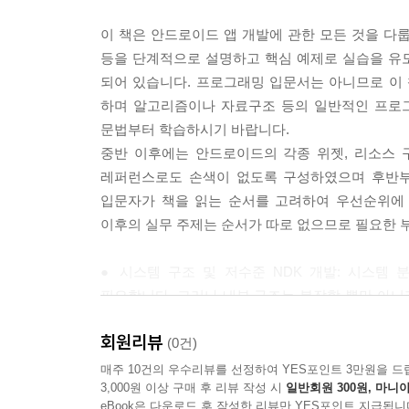
이 책은 안드로이드 앱 개발에 관한 모든 것을 다룹
30장. 서비스
등을 단계적으로 설명하고 핵심 예제로 실습을 유
서비스는 사용자와 상호작용 없이 백그라운드에서
되어 있습니다. 프로그래밍 입문서는 아니므로 이
소개하고 서비스를 응용한 라이브 벽지와 소프트 키
하며 알고리즘이나 자료구조 등의 일반적인 프로그
__30.1 서비스
문법부터 학습하시기 바랍니다.
__30.2 라이브 벽지
중반 이후에는 안드로이드의 각종 위젯, 리소스 
__30.3 소프트 키보드
레퍼런스로도 손색이 없도록 구성하였으며 후반부에
입문자가 책을 읽는 순서를 고려하여 우선순위에 
31장. 제스처
이후의 실무 주제는 순서가 따로 없으므로 필요한 부
사용자의 터치 입력을 논리적으로 해석하는 제스처
기법에 대해 소개한다.
● 시스템 구조 및 저수준 NDK 개발: 시스템
__31.1 제스처
필요합니다. 그러나 내부 구조는 복잡할 뿐만 아
__31.2 멀티 터치
고수준 SDK만으로도 일반적인 앱 제작에 충분합니
회원리뷰
● 시스템 개발 및 최적화: 디바이스 드라이버 개
(0건)
32장. 맵 서비스
일반적인 앱 제작을 위한 기술이라기보다 장비 제조
매주 10건의 우수리뷰를 선정하여 YES포인트 3만원을 드
안드로이드의 대표적인 기능인 지도 서비스에 대해
3,000원 이상 구매 후 리뷰 작성 시
일반회원 300원, 마니아
집중합니다.
맵뷰로 현재 위치를 표시하거나 맵뷰 위에 추가 정
eBook은 다운로드 후 작성한 리뷰만 YES포인트 지급됩니