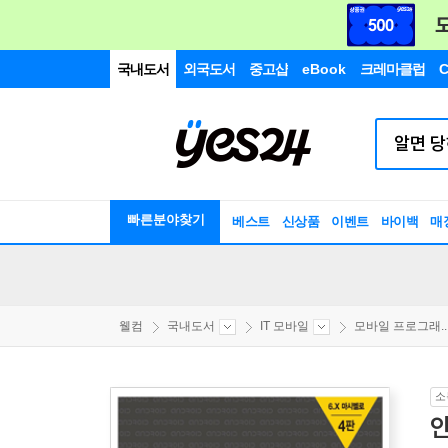
국내도서
외국도서
중고샵
eBook
크레마클럽
C
빠른분야찾기
베스트
신상품
이벤트
바이백
매
웰컴
국내도서
IT 모바일
모바일 프로그래..
소