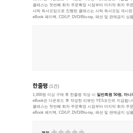
● 비문서화된 내용: 문서화되지 않은(Undocumen
클래스는 첫번째 회차 주문확정 시점부터 마지막 회차 주문
__32.1 위치 제공자
필요하며 많은 개발자가 구글링을 통해 유용한 팁
사락 독서모임으로 진행된 클래스는 사락 독서모임 게시판
__32.2 구글맵
불리하여 책에서 다룰만한 내용이 아닙니다.
eBook 페이백, CD/LP, DVD/Blu-ray, 패션 및 판매금
33장. 멀티미디어
이러한 고급 기법도 같이 배울 수 있다면 좋겠으
오디오, 비디오를 재생 및 녹화하는 방법을 소개한
주제를 특화해서 다루는 상세한 전문서가 별도로
추출하는 방법을 소개한다. 카메라는 렌즈로부터 입
나가십시오. 이 책은 실무에 바로 쓸 수 있는 코
__33.1 오디오
방법을 익힘으로써 실무 응용 능력을 키우는 초중
__33.2 비디오
__33.3 미디어 DB
9. 예제 설치
__33.4 카메라
이 책에서 실습용으로 제작하는 모든 예제는 웹을 
한줄평
(1건)
CD-ROM으로 제공하지 않습니다. 다음 사이트를 
34장. 센서
있습니다.
1,000원 이상 구매 후 한줄평 작성 시
일반회원 50원, 마니
가속 센서를 통해 모바일 장비의 이동을 인식하고 
eBook은 다운로드 후 작성한 리뷰만 YES포인트 지급됩니
__34.1 센서 관리자
클래스는 첫번째 회차 주문확정 시점부터 마지막 회차 주문
http://www.soen.kr/book/android
eBook 페이백, CD/LP, DVD/Blu-ray, 패션 및 판매금
__34.2 센서 활용
정확한 예제 설치를 위해서는 안드로이드 스튜디
35장. 시스템 설정
이해해야 합니다. 예제 설치 방법은 본문의 4-3절
평점