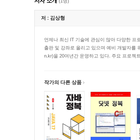
저자 소개
(1명)
있다.
__24.1 속성 애니메이션
저 :
김상형
25장. 파일
프로그램이 생성한 데이터를 영구적으로 저장하는 
언제나 최신 IT 기술에 관심이 많아 다양한 
영구 저장한다. 자주 변경되는 정보는 SQLite
출판 및 강좌로 올리고 있으며 예비 개발자를 위
연구해 본다.
n.kr)을 20여년간 운영하고 있다. 주요 프로젝트로
__25.1 파일 입출력
__25.2 파일 관리
__25.3 프레퍼런스
작가의 다른 상품
26장. CP
SQLite 데이터베이스에 정보를 영구적으로 저장
대해서도 연구해 본다.
__26.1 SQLite
__26.2 CP