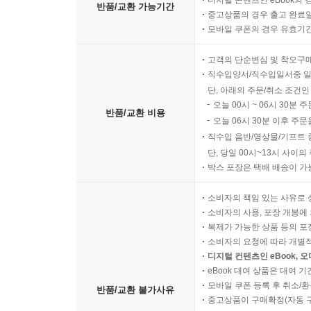
디지털 콘텐츠인 eBook의 
반품/교환 가능기간
중고상품의 경우 출고 완료일
모바일 쿠폰의 경우 유효기간(
고객의 단순변심 및 착오구
직수입양서/직수입일서중 일
단, 아래의 주문/취소 조건인
오늘 00시 ~ 06시 30분 
반품/교환 비용
오늘 06시 30분 이후 주문
직수입 음반/영상물/기프트 
단, 당일 00시~13시 사이
박스 포장은 택배 배송이 가
소비자의 책임 있는 사유로 
소비자의 사용, 포장 개봉에 
복제가 가능한 상품 등의 포장을 
소비자의 요청에 따라 개별
디지털 컨텐츠인 eBook, 
eBook 대여 상품은 대여 기
모바일 쿠폰 등록 후 취소/환
반품/교환 불가사유
중고상품이 구매확정(자동 