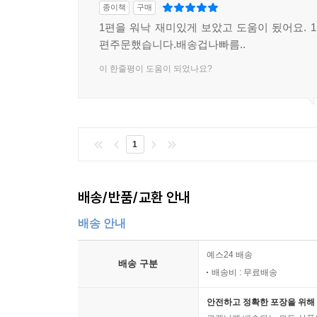
종이책
구매
38장. 플레이 스토어
1편을 워낙 재미있게 보았고 도움이 됬어요. 1
완성된 예제의 속성을 정리하고 서명을 작성하여 
편주문했습니다.배송겁나빠름..
사용자들에게 배포하는 방법도 소개한다.
이 한줄평이 도움이 되었나요?
__38.1 릴리즈
__38.2 구글 플레이
※ 버전 변경 안내 및 추 가 강좌는 http://www.soe
1
배송/반품/교환 안내
배송 안내
예스24 배송
배송 구분
배송비 : 무료배송
안전하고 정확한 포장을 위해 