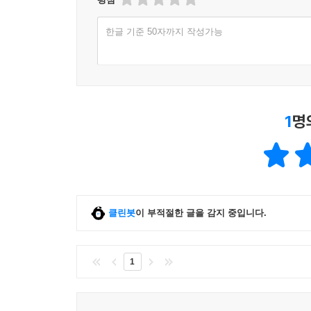
하드웨어의 전원을 관리하는 방법에 대해 알아 보고
온라인 안내에 따라 설치하십시오.
소개한다.
한글 기준 50자까지 작성가능
이 책의 예제는 대부분 AndExam 통합 프로젝
__35.1 전원 관리
설치해야 하는 번거로움이 있어 살펴 보기 편리한 
__35.2 시스템 설정
수 있습니다. 통합 예제 상단의 스피너에서 예제가
36장. 전화
1
명
전화를 거는 방법과 메시지를 보내고 받는 방법을
관리하는 방법도 소개한다.
__36.1 음성 통신
__36.2 메시지
__36.3 주소록
클린봇
이 부적절한 글을 감지 중입니다.
37장. 앱위젯
앱위젯은 홈 화면에서 실행되는 조그만 프로그램이다
__37.1 앱위젯
1
__37.2 앱위젯 제작
__37.3 앱위젯 실습