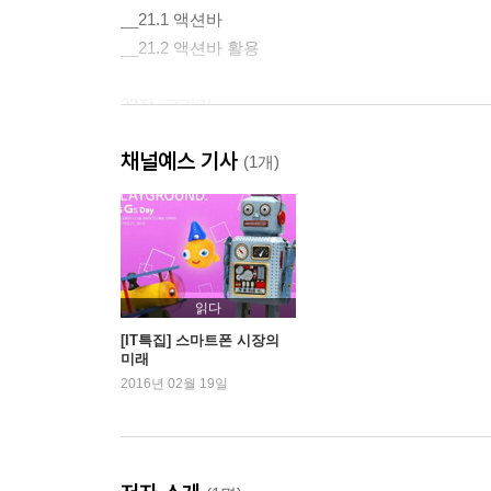
__21.1 액션바
__21.2 액션바 활용
22장. 그리기
필터로 여러 가지 효과를 구현하는 방법과 좌표
채널예스 기사
백그라운드 스레드에서 그리기를 수행함으로써 출력
(1개)
__22.1 필터
__22.2 변환
__22.3 SurfaceView
23장. 애니메이션
읽다
애니메이션으로 동적인 화면을 구성하는 방법을 소
[IT특집] 스마트폰 시장의
미래
__23.1 애니메이션
2016년 02월 19일
__23.2 레이아웃 애니메이션
24장. 속성 애니메이션
허니콤에서 새로 추가된 속성 애니메이션 방법을 