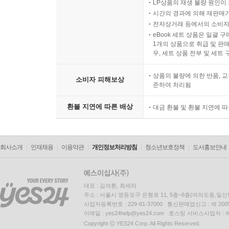
LP상품의 재생 불량 원인이 기
시간의 경과에 의해 재판매가
전자상거래 등에서의 소비자
eBook 세트 상품은 일괄 
1개의 상품으로 취급 및 판매
우, 세트 상품 전부 및 세트
상품의 불량에 의한 반품, 교
소비자 피해보상
준하여 처리됨
환불 지연에 따른 배상
대금 환불 및 환불 지연에 
회사소개
인재채용
이용약관
개인정보처리방침
청소년보호정책
도서홍보안내
대표 : 김석환, 최세라
주소 : 서울시 영등포구 은행로 11, 5층~6층(여의도동,일신
사업자등록번호 : 229-81-37000 통신판매업신고 : 제 200
이메일 : yes24help@yes24.com 호스팅 서비스사업자 :
Copyright ⓒ YES24 Corp. All Rights Reserved.