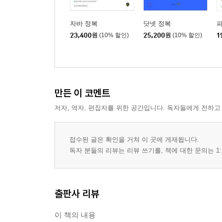
27장. 클립보드
모바일 네트워크를 통해 웹 서버나 웹 서비스에 접속
자바 정복
닷넷 정복
방법에 대해서도 연구해 본다.
23,400
원
(10% 할인)
25,200
원
(10% 할인)
1
__27.1 클립보드
__27.2 드래그 & 드롭
28장. 네트워크
만든 이 코멘트
모바일 네트워크를 통해 웹 서버나 웹 서비스에 접속
방법에 대해서도 연구해 본다.
저자, 역자, 편집자를 위한 공간입니다. 독자들에게 전하고
__28.1 인터넷
__28.2 네트워크 활용
접수된 글은 확인을 거쳐 이 곳에 게재됩니다.
__28.3 XML
독자 분들의 리뷰는 리뷰 쓰기를, 책에 대한 문의는 1:
29장. BR
백그라운드에서 실행되는 서비스와 통지, BR 등에
출판사 리뷰
통신 방법인 BR 제작을 실습한다.
__29.1 통지
이 책의 내용
__29.2 BR