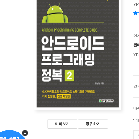
김
정
판
Y
결
배
배
미리보기
공유하기