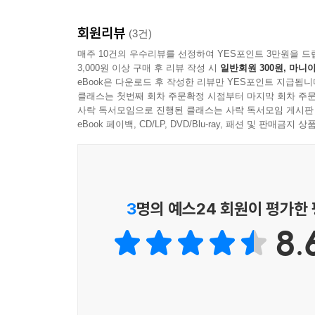
며, 새로운 바람이 불고 있었다. 이것을 주도한 쪽
학문들이 전파되면서 조선의 학계는 새로운 글과 학
회원리뷰
(3건)
『정조실록』16년 10월 24일에는 재미있는 기록
매주 10건의 우수리뷰를 선정하여 YES포인트 3만원을 드
山冷燕)』 등을 돌려보다가 마침 정조가 보냈던 사람
3,000원 이상 구매 후 리뷰 작성 시
일반회원 300원, 마니아
『평산냉연』이란 청나라 초기의 소설인데, 주요 등장
eBook은 다운로드 후 작성한 리뷰만 YES포인트 지급됩니
루던 남자 두 사람과 여자 두 사람, 도합 네 명이
클래스는 첫번째 회차 주문확정 시점부터 마지막 회차 주문
사락 독서모임으로 진행된 클래스는 사락 독서모임 게시판
연애소설쯤이 될 것이다. 혼자도 아니고 두 사람 이
eBook 페이백, CD/LP, DVD/Blu-ray, 패션 및 판매금
놓고 여럿이 모여 앉아 돌려가며 읽었던 게 아니었을
운 소설을 읽을 수도 있다. 하지만 상대가 정조라는
--- p.127
3
명의 예스24 회원이 평가한
김병연은 누구인지 몰라도 김삿갓이라고 하면 모르는
화를 남겼던 그 역시 안동김씨 출신이었다.
8.
머리가 영특하고 시재가 뛰어났던 김병연은 고금의 
장에 참가했다. 집안을 다시 일으키는 길은 과거에
의 시제가 홍경래의 난 당시 반군과 싸우다 죽은 
필휘지로 김익순을 준엄하게 꾸짖었다.