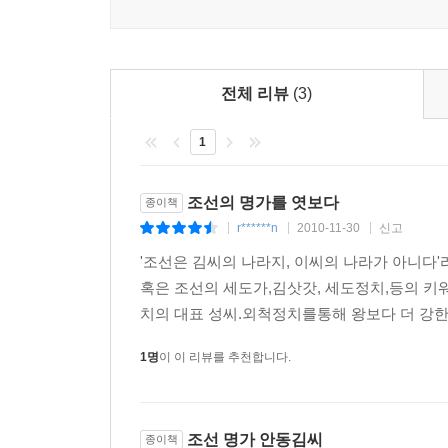
이러한 김병연의 글은 장원에 뽑혔다. 하지만 집에 
르는 사이에 할아버지를 욕하게 된 김병연은 조상을
--- p.166
전체 리뷰
(3)
1
조선의 명가를 엿보다
종이책
r******n
2010-11-30
신고
|
|
|
'조선은 김씨의 나라지, 이씨의 나라가 아니다'
혹은 조선의 세도가,김삿갓, 세도정치,등의 키
치의 대표 성씨.외척정치를통해 왕보다 더 강한 
1명
이 이 리뷰를 추천합니다.
조선 명가 안동김씨
종이책