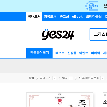
국내도서
외국도서
중고샵
eBook
크레마클럽
C
빠른분야찾기
베스트
신상품
이벤트
바이백
매
웰컴
국내도서
역사
한국사/한국문화
소