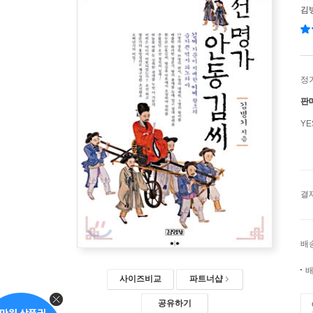
김
정
판
Y
결
배
배
사이즈비교
파트너샵
공유하기