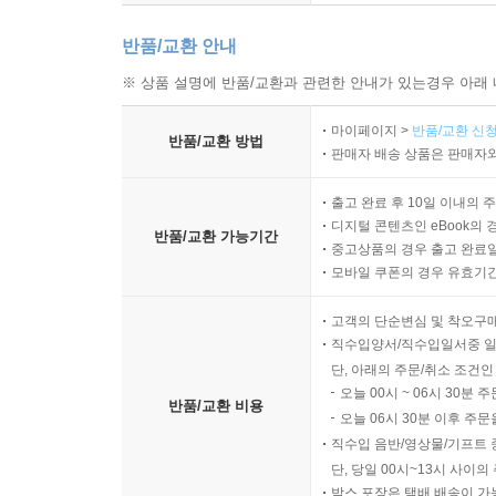
반품/교환 안내
※ 상품 설명에 반품/교환과 관련한 안내가 있는경우 아래 
마이페이지 >
반품/교환 신청
반품/교환 방법
판매자 배송 상품은 판매자와
출고 완료 후 10일 이내의 
디지털 콘텐츠인 eBook의 
반품/교환 가능기간
중고상품의 경우 출고 완료일
모바일 쿠폰의 경우 유효기간(
고객의 단순변심 및 착오구
직수입양서/직수입일서중 일
단, 아래의 주문/취소 조건인
오늘 00시 ~ 06시 30분 
반품/교환 비용
오늘 06시 30분 이후 주문
직수입 음반/영상물/기프트 
단, 당일 00시~13시 사이
박스 포장은 택배 배송이 가