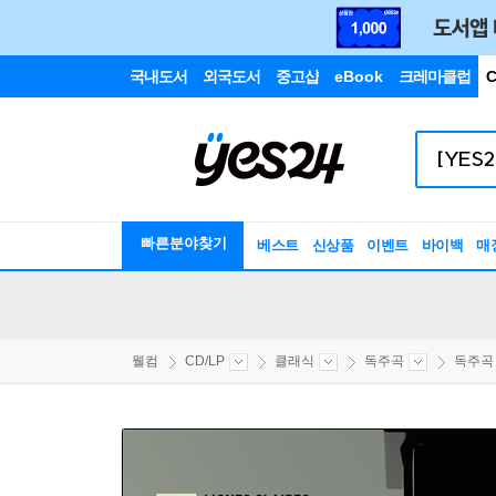
국내도서
외국도서
중고샵
eBook
크레마클럽
C
빠른분야찾기
베스트
신상품
이벤트
바이백
매
웰컴
CD/LP
클래식
독주곡
독주곡 