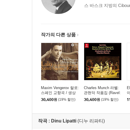
스 바스크 지방의 Cib
작가의 다른 상품
Maxim Vengerov 랄로:
Charles Munch 라벨:
E
스페인 교향곡 / 생상
관현악 작품집 (Ravel:
이
스: 바이올린 협주곡 2
Bolero) [UHQCD]
레
30,400
원
(19% 할인)
30,400
원
(19% 할인)
1
번 (LALO: Symphonie
m
espagnole Op. 21 / Sai
o
nt-Sans: Violin Concert
2
o Op.61) [UHQCD]
작곡 :
Dinu Lipatti
(디누 리파티)