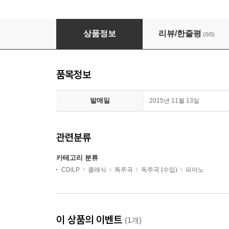
Julien Libeer 라벨 / 디누 리파티: 피아노 작품집 (Lign
상품정보
리뷰/한줄평
(0/0)
품목정보
발매일
2015년 11월 13일
관련분류
카테고리 분류
CD/LP
클래식
독주곡
독주곡 (수입)
피아노
이 상품의 이벤트
(1개)