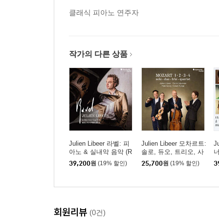
클래식 피아노 연주자
작가의 다른 상품
Julien Libeer 라벨: 피
Julien Libeer 모차르트:
J
아노 & 실내악 음악 (R
솔로, 듀오, 트리오, 사
너
avel: Piano & Chamber
중주 (Mozart: 1 2 3 4 -
대
39,200
원
(19% 할인)
25,700
원
(19% 할인)
3
Music)
Solo, Duo, Trio, Quarte
"
t)
v
회원리뷰
(0건)