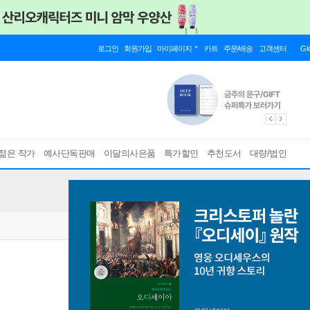
로그인
회원가입
마이페이지
카트
주문/배송
고객센터
Gl
젊은 작가
예사단독판매
이달의사은품
특가할인
추천도서
대량/법인