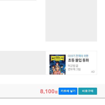
AD
8,100
카트에 넣기
바로구매
원