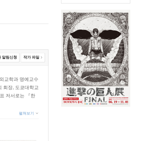
 알림신청
작가 파일
치외교학과 명예교수
 회장, 도쿄대학교
대표 저서로는 『한
펼쳐보기