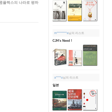
 콤플렉스의 나라로 평하
m********a
님의 리스트
CJH's Need !
a****u
님의 리스트
일본