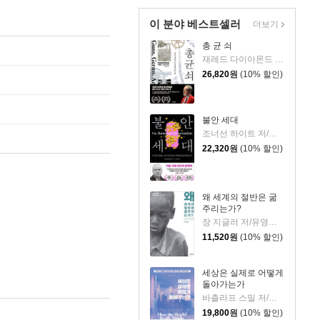
이 분야 베스트셀러
더보기
총 균 쇠
재레드 다이아몬드 저/강주헌 역
26,820
원
(10% 할인)
불안 세대
조너선 하이트 저/이충호 역
22,320
원
(10% 할인)
왜 세계의 절반은 굶
주리는가?
장 지글러 저/유영미 역
11,520
원
(10% 할인)
세상은 실제로 어떻게
돌아가는가
바츨라프 스밀 저/강주헌 역
19,800
원
(10% 할인)