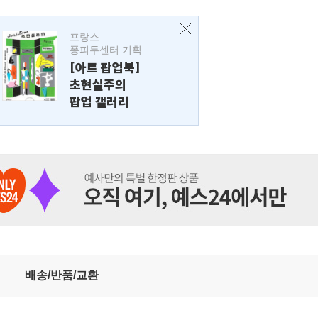
프랑스
퐁피두센터 기획
[아트 팝업북]
초현실주의
팝업 갤러리
배송/반품/교환