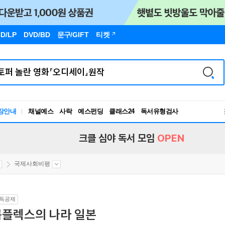
D/LP
DVD/BD
문구
/GIFT
티켓
장안내
채널예스
사락
예스펀딩
클래스24
독서유형검사
RBTI Lab
독서유형검사
크클 심야 독서 모임
OPEN
국제사회비평
득공제
콤플렉스의 나라 일본