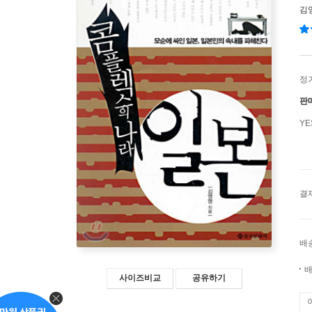
김
정
판
Y
결
배
배
사이즈비교
공유하기