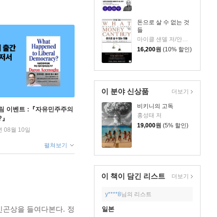
돈으로 살 수 없는 것
들
마이클 샌델 저/안기순 역/김선욱 감수
16,200
원
(10% 할인)
이 분야 신상품
더보기
비키니의 고독
림 이벤트 :『자유민주주의
홍성태 저
?』
19,000
원
(5% 할인)
년 08월 10일
펼쳐보기
이 책이 담긴
리스트
더보기
y****8
님의 리스트
빈곤상을 들여다본다. 정
일본