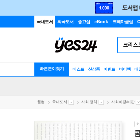
국내도서
외국도서
중고샵
eBook
크레마클럽
C
빠른분야찾기
베스트
신상품
이벤트
바이백
매
웰컴
국내도서
사회 정치
사회비평/비판
소