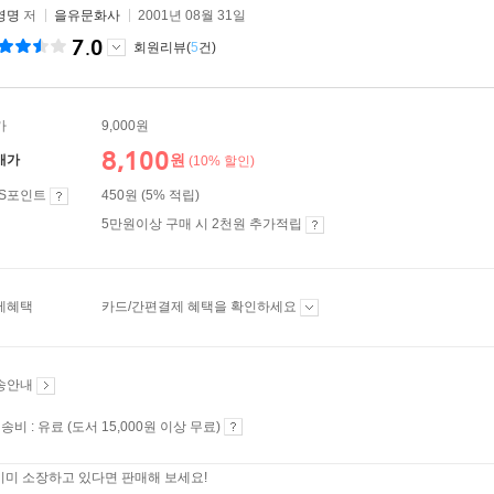
영명
저
을유문화사
2001년 08월 31일
7.0
회원리뷰(
5
건)
가
9,000원
8,100
원
매가
(10% 할인)
ES포인트
450원 (5% 적립)
5만원이상 구매 시 2천원 추가적립
제혜택
카드/간편결제 혜택을 확인하세요
송안내
송비 : 유료 (도서 15,000원 이상 무료)
이미 소장하고 있다면 판매해 보세요!