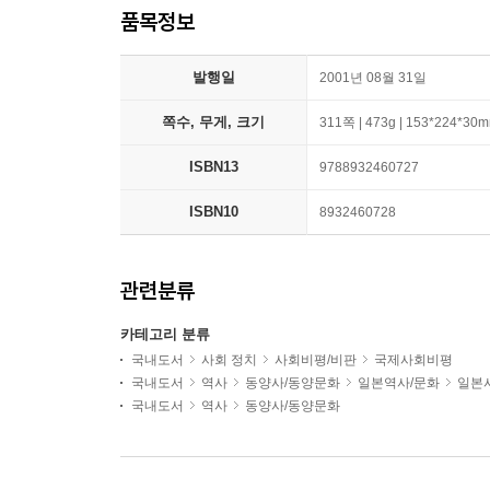
품목정보
발행일
2001년 08월 31일
쪽수, 무게, 크기
311쪽 | 473g | 153*224*30
ISBN13
9788932460727
ISBN10
8932460728
관련분류
카테고리 분류
국내도서
사회 정치
사회비평/비판
국제사회비평
국내도서
역사
동양사/동양문화
일본역사/문화
일본
국내도서
역사
동양사/동양문화