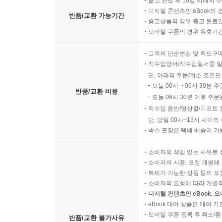
출고 완료 후 10일 이내의 
디지털 콘텐츠인 eBook의 
반품/교환 가능기간
중고상품의 경우 출고 완료일
모바일 쿠폰의 경우 유효기간(
고객의 단순변심 및 착오구
직수입양서/직수입일서중 일
단, 아래의 주문/취소 조건인
오늘 00시 ~ 06시 30분 
반품/교환 비용
오늘 06시 30분 이후 주문
직수입 음반/영상물/기프트 
단, 당일 00시~13시 사이
박스 포장은 택배 배송이 가
소비자의 책임 있는 사유로 
소비자의 사용, 포장 개봉에 
복제가 가능한 상품 등의 포장을 
소비자의 요청에 따라 개별
디지털 컨텐츠인 eBook, 
eBook 대여 상품은 대여 기
모바일 쿠폰 등록 후 취소/환
반품/교환 불가사유