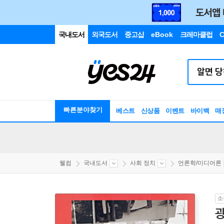
국내도서
외국도서
중고샵
eBook
크레마클럽
C
빠른분야찾기
베스트
신상품
이벤트
바이백
매
웰컴
국내도서
사회 정치
언론학/미디어론
소