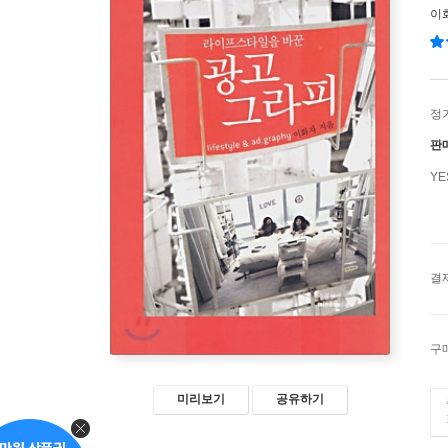
이
정
판
Y
결
구
미리보기
공유하기