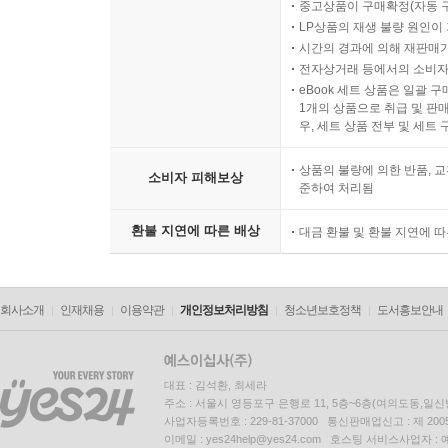
중고상품이 구매확정(자동 
LP상품의 재생 불량 원인이 기
시간의 경과에 의해 재판매가
전자상거래 등에서의 소비자
eBook 세트 상품은 일괄 
1개의 상품으로 취급 및 판매
우, 세트 상품 전부 및 세트
상품의 불량에 의한 반품, 교
소비자 피해보상
준하여 처리됨
환불 지연에 따른 배상
대금 환불 및 환불 지연에 
회사소개
인재채용
이용약관
개인정보처리방침
청소년보호정책
도서홍보안내
대표 : 김석환, 최세라
주소 : 서울시 영등포구 은행로 11, 5층~6층(여의도동,일신
사업자등록번호 : 229-81-37000 통신판매업신고 : 제 200
이메일 : yes24help@yes24.com 호스팅 서비스사업자 :