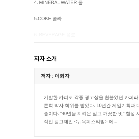
4. MINERAL WATER 물
5.COKE 콜라
6. BEVERAGE 음료
7. TECHNOLOGY 첨단제품
저자 소개
8. HOME & APPLIANCES 주택과 가전
저자 : 이화자
9. COSMETICS 화장품
기발한 카피로 각종 광고상을 휩쓸었던 카피
10. BODY CARE 보디 케어
론학 박사 학위를 받았다. 10년간 제일기획
중이다. "40년을 지켜온 말고 깨끗한 맛"[칠
11. FASHION 패션
적인 광고제인 <뉴욕페스티발> 에...
12. JEAN 진