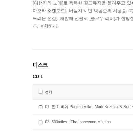
[여행자의 노래]로 독특한 월드뮤직을 들려주고 있는
아오라 소렌토로], 버들치 시인 박남준의 시낭송, 
드리운 손길], 재발매 선물로 [슬로우 리버]가 찰
라, 여행하라!
디스크
CD 1
전체
01
판초 비야 Pancho Villa - Mark Kozelek & Sun K
02
500miles - The Innocence Mission