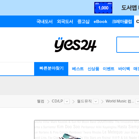
국내도서
외국도서
중고샵
eBook
크레마클럽
C
빠른분야찾기
베스트
신상품
이벤트
바이백
매
웰컴
CD/LP
월드뮤직
World Music 컴...