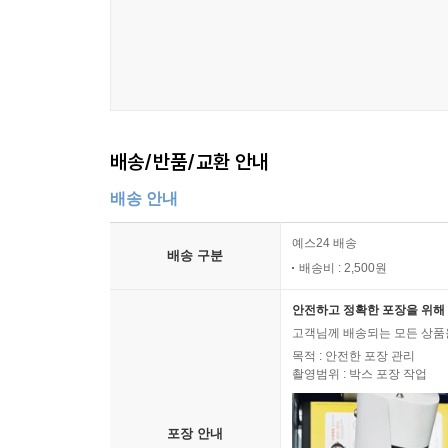
그밖에도, 쿠바와 브라질, 프랑스를 떠도는 집시 
매복해있다. [기차 여행]은 트랙의 끝으로 갈수록 
그레이트 레익 스위머의 I Could Be Noting에서 
쿠바 음유시인 사라 곤잘레스가 자국눈처럼 먼발치
맞추어 부르는 노래 [내게 드리운 손길] Quien me tienda
듣는 이의 두눈을 짓무르게 만든다. 손수건을 꺼내 
배송/반품/교환 안내
종착역에 닿아 있을 것이고, 다음번 제2탄 [비행기 여행
기도하고, 기다리게 될 것이다.
배송 안내
예스24 배송
배송 구분
배송비 : 2,500원
안전하고 정확한 포장을 위해 
고객님께 배송되는 모든 상품을
목적 : 안전한 포장 관리
촬영범위 : 박스 포장 작업
포장 안내