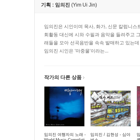
기획 :
임의진
(Yim Ui Jin)
임의진은 시인이며 목사, 화가, 신문 칼럼니스
회활동 대신에 시와 수필과 음악을 들려주고 그
래들을 모아 선곡음반을 속속 발매하고 있는데
임의진 시인은 '마중물'이라는...
작가의 다른 상품
임의진 여행자의 노래 -
임의진 / 김현성 - 심야
임
World Music Compilati
버스
콜