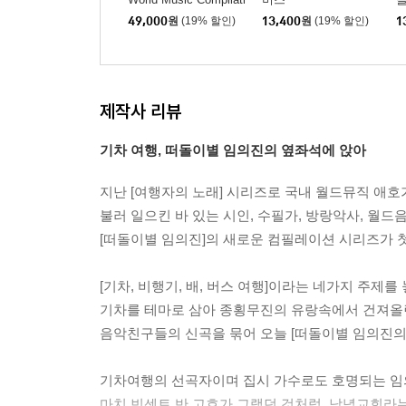
on [LP]
n)
49,000
원
(19% 할인)
13,400
원
(19% 할인)
1
제작사 리뷰
기차 여행, 떠돌이별 임의진의 옆좌석에 앉아
지난 [여행자의 노래] 시리즈로 국내 월드뮤직 애
불러 일으킨 바 있는 시인, 수필가, 방랑악사, 월
[떠돌이별 임의진]의 새로운 컴필레이션 시리즈가 
[기차, 비행기, 배, 버스 여행]이라는 네가지 주제를 
기차를 테마로 삼아 종횡무진의 유랑속에서 건져올
음악친구들의 신곡을 묶어 오늘 [떠돌이별 임의진의 
기차여행의 선곡자이며 집시 가수로도 호명되는 임
마치 빈센트 반 고흐가 그랬던 것처럼, 남녘교회라