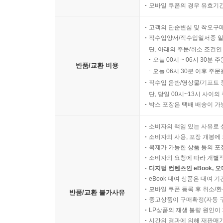
모바일 쿠폰의 경우 유효기간(
고객의 단순변심 및 착오구
직수입양서/직수입일서중 일
단, 아래의 주문/취소 조건인
오늘 00시 ~ 06시 30분 
반품/교환 비용
오늘 06시 30분 이후 주문
직수입 음반/영상물/기프트 
단, 당일 00시~13시 사이
박스 포장은 택배 배송이 가
소비자의 책임 있는 사유로 
소비자의 사용, 포장 개봉에 
복제가 가능한 상품 등의 포장을 
소비자의 요청에 따라 개별
디지털 컨텐츠인 eBook, 
eBook 대여 상품은 대여 기
모바일 쿠폰 등록 후 취소/환
반품/교환 불가사유
중고상품이 구매확정(자동 
LP상품의 재생 불량 원인이 기
시간의 경과에 의해 재판매가