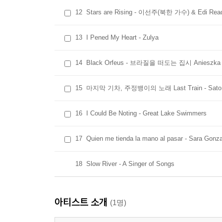
12
Stars are Rising - 이선주(북한 가수) & Edi Rea
13
I Pened My Heart - Zulya
14
Black Orfeus - 브라질을 떠도는 집시 Anieszka 
15
마지막 기차, 주정뱅이의 노래 Last Train - Sat
16
I Could Be Noting - Great Lake Swimmers
17
Quien me tienda la mano al pasar - Sara Gonz
18
Slow River - A Singer of Songs
아티스트 소개
(1명)