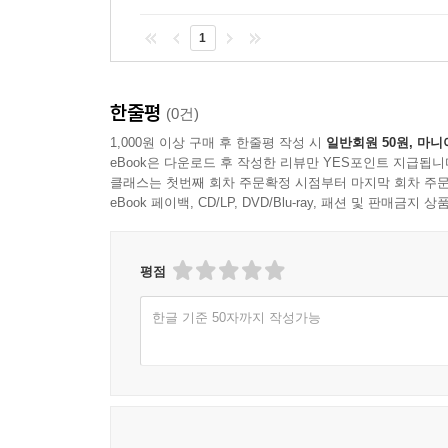
(록그룹 곱창전골의 리더)가 부른 [마지막 기차]는
자작시로 노래한, 의미있는 곡이다. 더구나 세계 
1
하나같이 이러한 풍경이라니... 사는 일이 별다른가.
일상이어야 마땅하다. [기차 여행]은 평화와 소통, 
한줄평
(0건)
북한 가수 이선주와 에디 리더가 함께 부른 자장가 Stars 
1,000원 이상 구매 후 한줄평 작성 시
일반회원 50원, 마니
eBook은 다운로드 후 작성한 리뷰만 YES포인트 지급됩니
그간 임의진의 선곡 음반이 보여준, 말초적인 로망
클래스는 첫번째 회차 주문확정 시점부터 마지막 회차 주문
[개인적 삶과 사회 공동체의 진화]를 꾀하는 장엄한
eBook 페이백, CD/LP, DVD/Blu-ray, 패션 및 판매금
대자유, 평화, 생명, 분단을 넘어선 통일로 가는 기차
이 노래를 듣다가 북쪽으로 난 창문을 내다보면 돌
평점
자신의 선곡 음반마다 노래 한소절씩 꼭 담고 있는 
한글 기준 50자까지 작성가능
이채로운 목청으로 노래 한곡을 선물한다. 김광석의
[바람이 불어오는 곳]을 해금과 잔잔한 기타 선율을
레오 페레, 로드 맥퀸, 실비오 로드리게스 등이 그
방랑악사는 노래를 기교가 아닌 정신, 혼으로 부른다