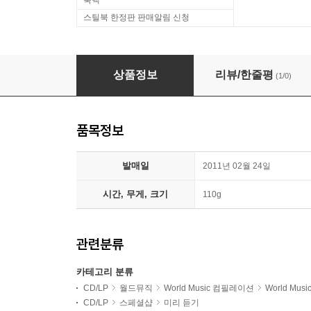
룩백
스틸북 한정판 판매알림 신청
떠돌이별 임의진의 기차 여행: Train Travel
상품정보
리뷰/한줄평
(1/0)
품목정보
발매일
2011년 02월 24일
시간, 무게, 크기
110g
관련분류
카테고리 분류
CD/LP
월드뮤직
World Music 컴필레이션
World Mu
CD/LP
스페셜샵
미리 듣기