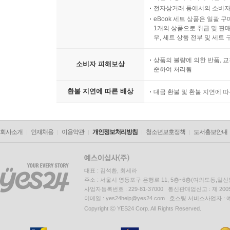
전자상거래 등에서의 소비자
eBook 세트 상품은 일괄 
1개의 상품으로 취급 및 판매
우, 세트 상품 전부 및 세트
상품의 불량에 의한 반품, 교
소비자 피해보상
준하여 처리됨
환불 지연에 따른 배상
대금 환불 및 환불 지연에 
회사소개
인재채용
이용약관
개인정보처리방침
청소년보호정책
도서홍보안내
대표 : 김석환, 최세라
주소 : 서울시 영등포구 은행로 11, 5층~6층(여의도동,일신
사업자등록번호 : 229-81-37000 통신판매업신고 : 제 200
이메일 : yes24help@yes24.com 호스팅 서비스사업자 :
Copyright ⓒ YES24 Corp. All Rights Reserved.