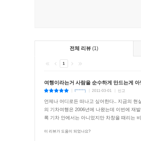
월드뮤직이 안겨주는 연민과 화엄의 고리에, [무無
행운을 안겨 준다. 뿐만아니라 [여행 음악]이라는 
기차에서 듣고 부르고 했던 노래들, 임의진이 일부 
포키의 전설이자 신화인 김두수가 불렀다. 김두수
[여행자의 노래] 시리즈에서부터 깊은 보헤미안의 
전체 리뷰
(1)
이번에도 김두수의 노래는, 알수 없는 고독과 우수의
김두수는 한국의 유일무이한 아트포크 록커다. [자유
1
미학에서 길러낸 시로 노래하는 음유시인으로, 삶 
여행이라는거 사람을 순수하게 만드는게 아닐런
또다른 길동무 박남준 시인은 모악산을 떠나 지리산으
t******j
2011-03-01
신고
|
|
|
시집 [적막/창비시선 2005]의 주인공이다. 새시집
언제나 어디로든 떠나고 싶어한다.. 지금의 현실
기차 여행에 동승했다. 이들 형제들은 각기 따로, 
의 기차여행은 2006년에 나왔는데 이번에 재발
대표적인 방랑자들이지만, 이번 음반에서는 같은 시간
록 기차 안에서는 아니었지만 차창을 때리는 비
[명사산]으로 가는 사막의 기차에...
이 리뷰가 도움이 되었나요?
홍대앞 골목에서 평화의 사절로 노래하는, 우여곡