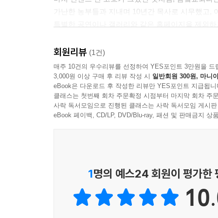
가난한 농부들과 지내며 10년간 목사로 시무했고, 
특별한 공연이나 갤러리와 같은 홈페이지을 제외하
드러내지 않고 나투어 살아간다. 그의 별칭 [어깨춤]
한꺼번에 보여주는 아호들이다. 칼릴 지브란의 [예
회원리뷰
(1건)
[음악에 대하여]를 그는 몸으로, 경험으로 살아내고 
매주 10건의 우수리뷰를 선정하여 YES포인트 3만원을 드
3,000원 이상 구매 후 리뷰 작성 시
일반회원 300원, 마니아
eBook은 다운로드 후 작성한 리뷰만 YES포인트 지급됩니
이번 [기차 여행]은 컴필레이션 음반이라기보다는 
클래스는 첫번째 회차 주문확정 시점부터 마지막 회차 주문
[기차 여행]을 위하여 새롭게 녹음한 음원들이 여러 
사락 독서모임으로 진행된 클래스는 사락 독서모임 게시판
선곡 음반들이 그러한, 성의 없거나 대중성에만 기
eBook 페이백, CD/LP, DVD/Blu-ray, 패션 및 판매금
대목이라 할 수 있다.
세상의 변혁을 모색하다 어느 고비로부터 전세계 
있는 임의진에게 있어 음악은 유일한 길동무가 되어 
1
명의 예스24 회원이 평가한
길에서 누워본 여행자에게 다정한 위안이라고 하는 
간편한 기타(Guitar)를 중심으로 한 인디, 언더그
10.
'임의진식' 소개는 주류 음악계로 전면통합된 대로
정거장으로 달려가게 만든다. 비주류의 음악이 주는 