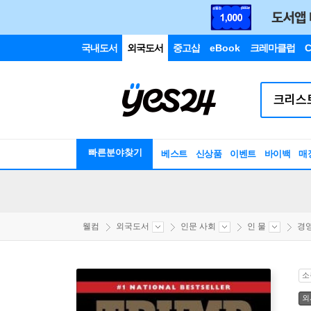
국내도서
외국도서
중고샵
eBook
크레마클럽
C
빠른분야찾기
베스트
신상품
이벤트
바이백
매
웰컴
외국도서
인문 사회
인 물
경
소
외