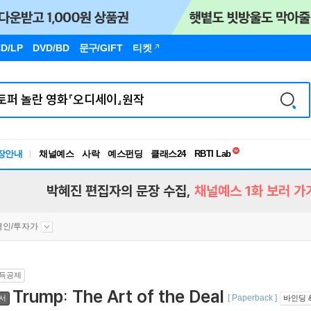
D/LP
DVD/BD
문구
/GIFT
티켓
독서유형검사
RBTI Lab
장안내
채널예스
사락
예스펀딩
클래스24
독서유형검사
박혜진 편집자의 문장 수집,
채널예스 1화 보러 가
영인/투자가
득공제
Trump: The Art of the Deal
[ Paperback ]
서
바인딩 