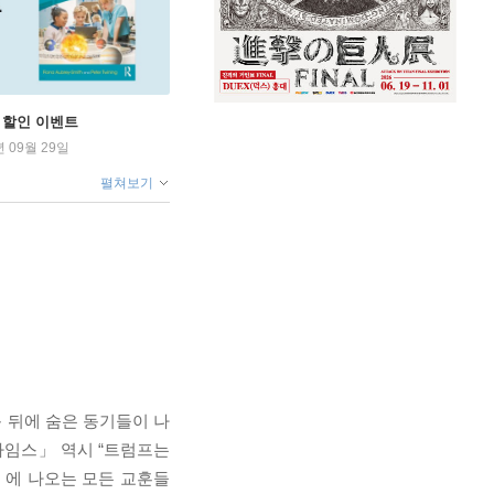
학기 할인 이벤트
년 09월 29일
펼쳐보기
 뒤에 숨은 동기들이 나
타임스」 역시 “트럼프는
술』에 나오는 모든 교훈들