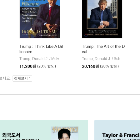
Trump : Think Like A Bil
Trump: The Art of the D
lionaire
eal
Trump, Donald J. / McIver, Meredith
Ballantine Books
Trump, Donald J. / Schwartz, Tony
|
11,200
원
(20% 할인)
20,160
원
(20% 할인)
보세요.
전체보기