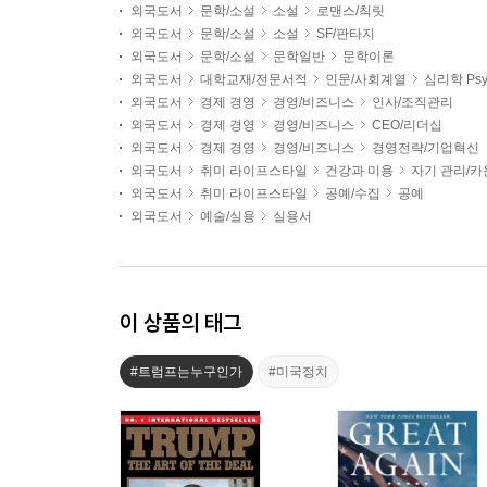
외국도서
문학/소설
소설
로맨스/칙릿
외국도서
문학/소설
소설
SF/판타지
외국도서
문학/소설
문학일반
문학이론
외국도서
대학교재/전문서적
인문/사회계열
심리학 Psy
외국도서
경제 경영
경영/비즈니스
인사/조직관리
외국도서
경제 경영
경영/비즈니스
CEO/리더십
외국도서
경제 경영
경영/비즈니스
경영전략/기업혁신
외국도서
취미 라이프스타일
건강과 미용
자기 관리/
외국도서
취미 라이프스타일
공예/수집
공예
외국도서
예술/실용
실용서
이 상품의 태그
#트럼프는누구인가
#미국정치