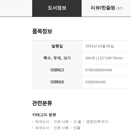
Trump: The Art of the Deal
도서정보
리뷰/한줄평
(3/7)
품목정보
발행일
2015년 10월 06일
쪽수, 무게, 크기
384쪽 | 132*198*30mm
ISBN13
9780399594496
ISBN10
0399594493
관련분류
카테고리 분류
외국도서
인문 사회
인 물
경영인/투자가
외국도서
인문 사회
인물