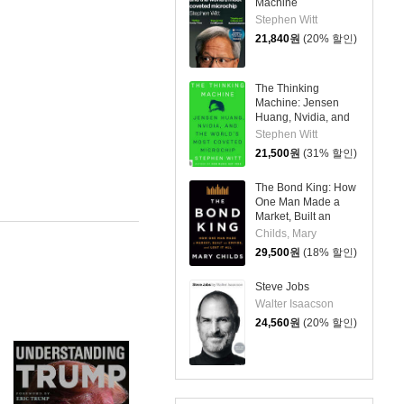
Machine
Stephen Witt
21,840
원
(20% 할인)
The Thinking
Machine: Jensen
Huang, Nvidia, and
the World's Most
Stephen Witt
Coveted Microchip
21,500
원
(31% 할인)
The Bond King: How
One Man Made a
Market, Built an
Empire, and Lost It
Childs, Mary
All
29,500
원
(18% 할인)
Steve Jobs
Walter Isaacson
24,560
원
(20% 할인)