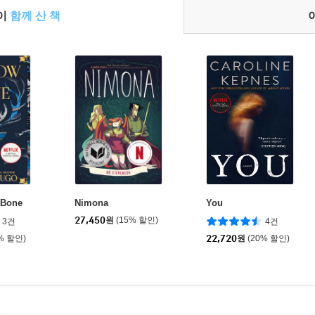
들이
함께 산 책
 Bone
Nimona
You
27,450
원
(15% 할인)
3건
4건
% 할인)
22,720
원
(20% 할인)