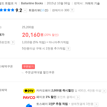
널드 트럼프
저
Ballantine Books
2015년 10월 06일
번역서 :
거래의 기술
9.2
회원리뷰(
10
건)
판매지수 300
가
25,200원
20,160
원
매가
(20% 할인)
ES포인트
1,010원 (5% 적립) + 마니아추가적립
5만원이상 구매 시 2천원 추가적립
가혜택쿠폰
쿠폰받기
주문금액대별 할인쿠폰
제혜택
카카오페이
2,000원 즉시할인
일 400건, 4만원 이상
페이코
1% 할인
포인트 결제시
토스페이
1만P 추첨 적립
+ 생애첫결제 3천원