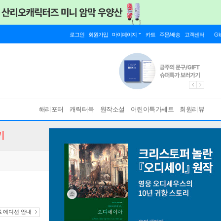
로그인
회원가입
마이페이지
카트
주문/배송
고객센터
Gl
해리포터
캐릭터북
원작소설
어린이특가세트
회원리뷰
기
& 에디션 안내