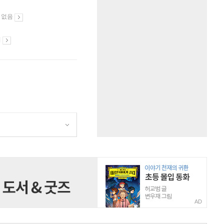
 없음
시
AD