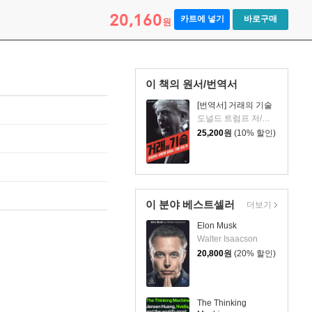
20,160
카트에 넣기
바로구매
원
이 책의 원서/번역서
[번역서] 거래의 기술
도널드 트럼프 저/이재호 역
25,200
원
(10% 할인)
이 분야 베스트셀러
더보기
Elon Musk
Walter Isaacson
20,800
원
(20% 할인)
The Thinking