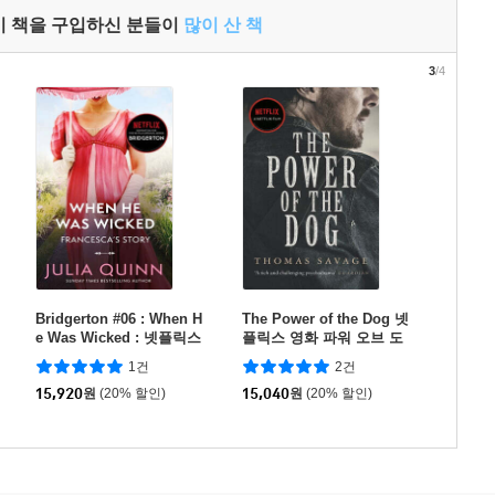
이 책을 구입하신 분들이
많이 산 책
3
/4
Bridgerton #06 : When H
The Power of the Dog 넷
e Was Wicked : 넷플릭스
플릭스 영화 파워 오브 도
'브리저튼' 원작소설
그 원작소설
1건
2건
15,920
원
(20% 할인)
15,040
원
(20% 할인)