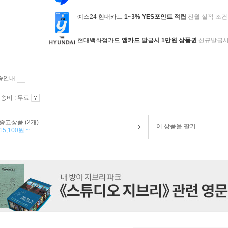
예스24 현대카드
1~3% YES포인트 적립
전월 실적 조건
현대백화점카드
앱카드 발급시 1만원 상품권
신규발급
송안내
송비 : 무료
중고상품 (2개)
이 상품을 팔기
15,100원 ~