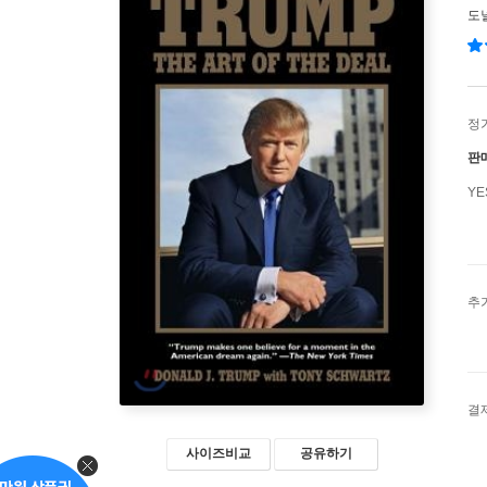
도
정
판
Y
추
결
사이즈비교
공유하기