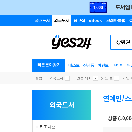
국내도서
외국도서
중고샵
eBook
크레마클럽
C
빠른분야찾기
베스트
신상품
이벤트
바이백
매
웰컴
외국도서
인문 사회
인 물
연
연예인/
외국도서
상품 (10,08
ELT 사전