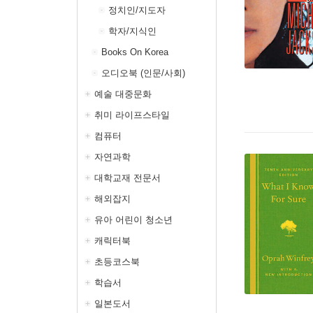
정치인/지도자
학자/지식인
Books On Korea
오디오북 (인문/사회)
예술 대중문화
취미 라이프스타일
컴퓨터
자연과학
대학교재 전문서
해외잡지
유아 어린이 청소년
캐릭터북
초등코스북
학습서
일본도서