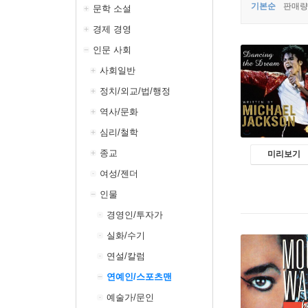
기본순
판매량
문학 소설
경제 경영
인문 사회
사회일반
정치/외교/법/행정
역사/문화
심리/철학
종교
미리보기
여성/젠더
인물
경영인/투자가
실화/수기
연설/칼럼
연예인/스포츠맨
예술가/문인