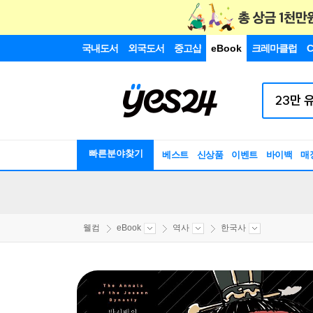
국내도서
외국도서
중고샵
eBook
크레마클럽
C
빠른분야찾기
베스트
신상품
이벤트
바이백
매
웰컴
eBook
역사
한국사