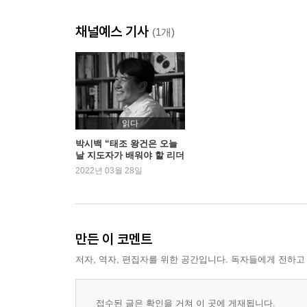
공민왕의 죽음
채널예스 기사
어린 왕의 후견인
(1개)
혁명아 정도전
제3장 위화도회군
고려의 두 영웅
무력과 사상의 만남
읽다
무기력한 우왕
박시백 “태조 왕건은 오늘
날 지도자가 배워야 할 리더
권력을 잡은 최영
십의 모범”
2022년 03월 28일
요동을 정벌하라
말머리를 돌리다
제4장 고려를 지켜라
만든 이 코멘트
조민수와 이색
저자, 역자, 편집자를 위한 공간입니다. 독자들에게 전하고
우왕을 몰아내다
토지개혁을 실시하다
만만찮은 공양왕
접수된 글은 확인을 거쳐 이 곳에 게재됩니다.