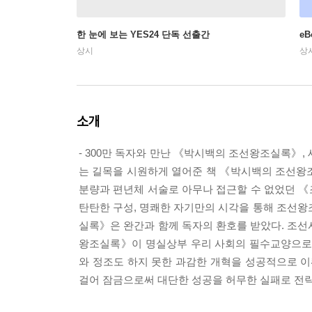
한 눈에 보는 YES24 단독 선출간
e
상시
상
소개
- 300만 독자와 만난 《박시백의 조선왕조실록》
는 길목을 시원하게 열어준 책 《박시백의 조선왕조
분량과 편년체 서술로 아무나 접근할 수 없었던 
탄탄한 구성, 명쾌한 자기만의 시각을 통해 조선왕
실록》은 완간과 함께 독자의 환호를 받았다. 조선
왕조실록》이 명실상부 우리 사회의 필수교양으로 거
와 정조도 하지 못한 과감한 개혁을 성공적으로 이
걸어 잠금으로써 대단한 성공을 허무한 실패로 전락