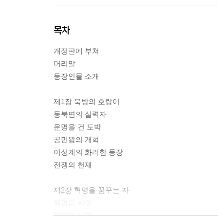
목차
개정판에 부쳐
머리말
등장인물 소개
제1장 북방의 호랑이
동북면의 실력자
운명을 건 도박
공민왕의 개혁
이성계의 화려한 등장
전쟁의 천재
제2장 혁명을 꿈꾸는 자
혁명의 씨앗
개혁의 실패