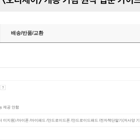
배송/반품/교환
기
능 제공 안함
니터 미지원) /아이폰 /아이패드 /안드로이드폰 /안드로이드패드 /전자책단말기(저사양 기기 