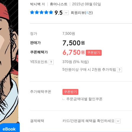
박시백
저
휴머니스트
2015년 08월 02일
9.5
회원리뷰(
4
건)
정가
7,500원
7,500
원
판매가
6,750
원
쿠폰혜택가
쿠폰받기
YES포인트
370원 (5% 적립)
5만원이상 구매 시 2천원 추가적립
추가혜택쿠폰
쿠폰받기
주문금액대별 할인쿠폰
결제혜택
카드/간편결제 혜택을 확인하세요