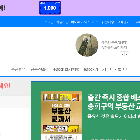
로그인
회원가입
마이페이지
카트
주문/배송
고객센터
Gl
쿠폰받기
단독선출간
eBook필기방법
eBook리더기
디지털머니
세요!
C ]