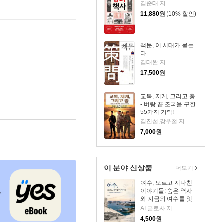
김준태 저
11,880
원
(10% 할인)
책문, 이 시대가 묻는
다
김태완 저
17,500
원
교복, 지게, 그리고 총
- 벼랑 끝 조국을 구한
55가지 기적!
김진섭,강우철 저
7,000
원
이 분야 신상품
더보기
여수, 모르고 지나친
이야기들: 숨은 역사
와 지금의 여수를 잇
다
AI 글로사 저
4,500
원