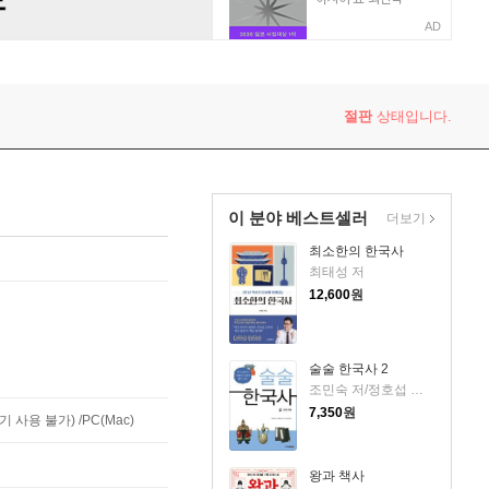
AD
절판
상태입니다.
이 분야 베스트셀러
더보기
최소한의 한국사
최태성 저
12,600
원
술술 한국사 2
조민숙 저/정호섭 감수/백대승 그림
7,350
원
사용 불가) /PC(Mac)
왕과 책사