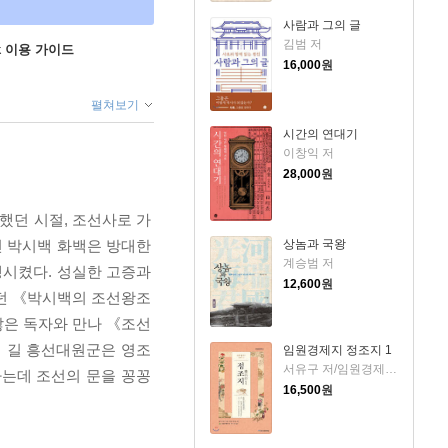
사람과 그의 글
김범 저
ok 이용 가이드
16,000
원
펼쳐보기
시간의 연대기
이창익 저
28,000
원
했던 시절, 조선사로 가
상놈과 국왕
던 박시백 화백은 방대한
계승범 저
생시켰다. 성실한 고증과
12,600
원
가던 《박시백의 조선왕조
많은 독자와 만나 《조선
의 길 흥선대원군은 영조
임원경제지 정조지 1
서유구 저/임원경제연구소 역
하는데 조선의 문을 꽁꽁
16,500
원