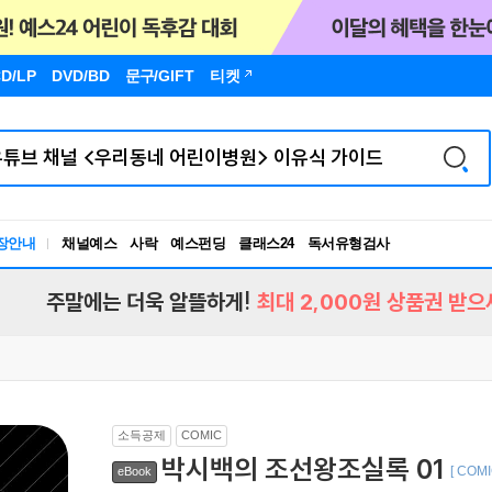
D/LP
DVD/BD
문구
/GIFT
티켓
장안내
채널예스
사락
예스펀딩
클래스24
독서유형검사
RBTI Lab
독서유형검사
주말에는 더욱 알뜰하게!
최대 2,000원 상품권 받으
소득공제
COMIC
박시백의 조선왕조실록 01
[ COMI
eBook