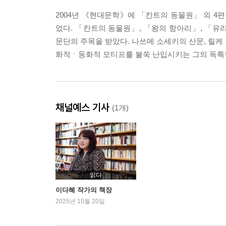
2004년 《현대문학》에 「칸트의 동물원」 외 4편
었다. 「칸트의 동물원」, 「왕의 항아리」, 「유
문단의 주목을 받았다. 나쓰메 소세키의 산문, 릴케
화적ㆍ동화적 모티프를 불쑥 난입시키는 그의 독특한
채널예스 기사
(1개)
읽다
이다혜 작가의 책장
2025년 10월 20일