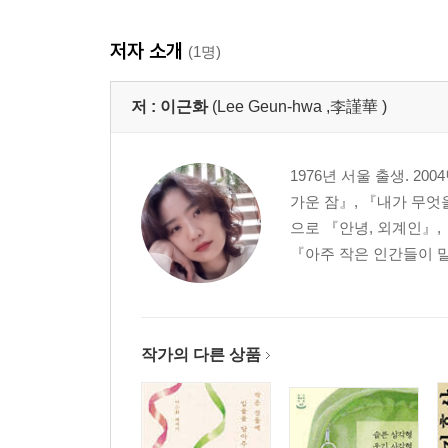
저자 소개
(1명)
저 :
이근화
(Lee Geun-hwa ,李謹華 )
1976년 서울 출생. 
가운 잠』, 『내가 무엇
으로 『안녕, 외계인』,
『아주 작은 인간들이 말할
작가의 다른 상품