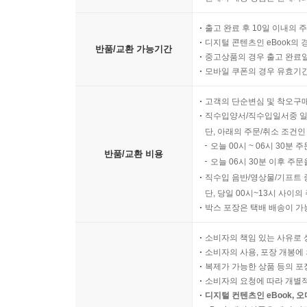
출고 완료 후 10일 이내의 
디지털 콘텐츠인 eBook의 
반품/교환 가능기간
중고상품의 경우 출고 완료일
모바일 쿠폰의 경우 유효기간(
고객의 단순변심 및 착오구
직수입양서/직수입일서중 일
단, 아래의 주문/취소 조건인
오늘 00시 ~ 06시 30분 
반품/교환 비용
오늘 06시 30분 이후 주문
직수입 음반/영상물/기프트 
단, 당일 00시~13시 사이
박스 포장은 택배 배송이 가
소비자의 책임 있는 사유로 
소비자의 사용, 포장 개봉에 
복제가 가능한 상품 등의 포장을 
소비자의 요청에 따라 개별
디지털 컨텐츠인 eBook, 