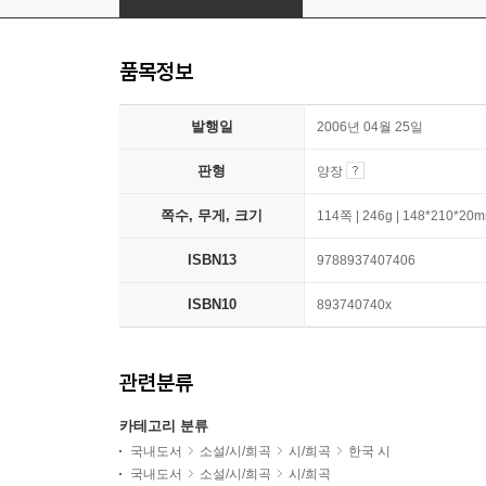
품목정보
발행일
2006년 04월 25일
판형
양장
쪽수, 무게, 크기
114쪽 | 246g | 148*210*20
ISBN13
9788937407406
ISBN10
893740740x
관련분류
카테고리 분류
국내도서
소설/시/희곡
시/희곡
한국 시
국내도서
소설/시/희곡
시/희곡