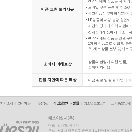
eBook 대여 상품은 대여 기
모바일 쿠폰 등록 후 취소/환
반품/교환 불가사유
중고상품이 구매확정(자동 
LP상품의 재생 불량 원인이 기
시간의 경과에 의해 재판매가
전자상거래 등에서의 소비자
eBook 세트 상품은 일괄 
1개의 상품으로 취급 및 판매
우, 세트 상품 전부 및 세트
상품의 불량에 의한 반품, 교
소비자 피해보상
준하여 처리됨
환불 지연에 따른 배상
대금 환불 및 환불 지연에 
회사소개
인재채용
이용약관
개인정보처리방침
청소년보호정책
도서홍보안내
대표 : 김석환, 최세라
주소 : 서울시 영등포구 은행로 11, 5층~6층(여의도동,일신