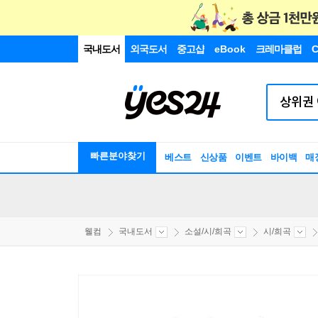
국내도서
외국도서
중고샵
eBook
크레마클럽
C
빠른분야찾기
베스트
신상품
이벤트
바이백
매
웰컴
국내도서
소설/시/희곡
시/희곡