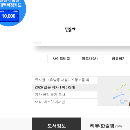
사이즈비교
파트너샵
공유하기
뮤지컬 〈휴남동 서점〉X 황보름 작가 북토크
2026 젊은 작가 1위 : 청예
기간 한정 특가 도서
오직, 예스24에서만
칸트의 동물원
도서정보
리뷰/한줄평
(2/0)