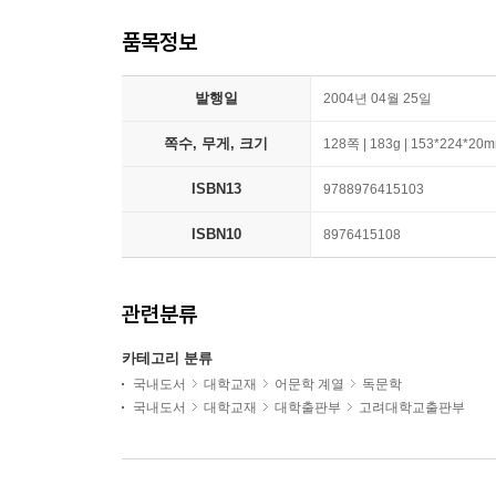
품목정보
발행일
2004년 04월 25일
쪽수, 무게, 크기
128쪽 | 183g | 153*224*20
ISBN13
9788976415103
ISBN10
8976415108
관련분류
카테고리 분류
국내도서
대학교재
어문학 계열
독문학
국내도서
대학교재
대학출판부
고려대학교출판부