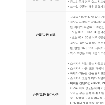
중고상품의 경우 출고 완료일
모바일 쿠폰의 경우 유효기간(
고객의 단순변심 및 착오구
직수입양서/직수입일서중 일
단, 아래의 주문/취소 조건인
오늘 00시 ~ 06시 30분 
반품/교환 비용
오늘 06시 30분 이후 주문
직수입 음반/영상물/기프트 
단, 당일 00시~13시 사이
박스 포장은 택배 배송이 가
소비자의 책임 있는 사유로 
소비자의 사용, 포장 개봉에 
복제가 가능한 상품 등의 포장을 
소비자의 요청에 따라 개별
디지털 컨텐츠인 eBook, 
eBook 대여 상품은 대여 기
모바일 쿠폰 등록 후 취소/환
반품/교환 불가사유
중고상품이 구매확정(자동 
LP상품의 재생 불량 원인이 기