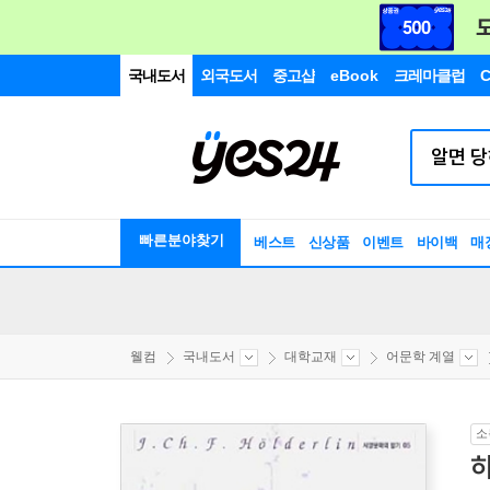
국내도서
외국도서
중고샵
eBook
크레마클럽
C
빠른분야찾기
베스트
신상품
이벤트
바이백
매
웰컴
국내도서
대학교재
어문학 계열
소