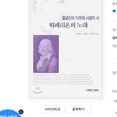
프
정
판
Y
결
배
배
사이즈비교
공유하기