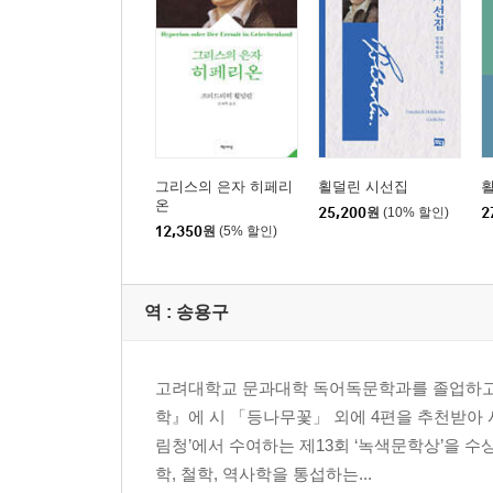
제6편 ‘인간의 형상을 입고 스스로 강림한 그분’
제7편 ‘궁핍한 시대에 시인들은 무엇을 위해 존재하
제8편 ‘약속의 증표’
제9편 ‘횃불을 흔드는 자’
제4부 ‘시인 중의 시인’횔덜린의 시세계
그리스의 은자 히페리
횔덜린 시선집
온
25,200
원
(10% 할인)
2
해제·
12,350
원
(5% 할인)
시인은 무엇을 위해 존재하는가?
- 프리드리히 횔덜린의 시세계
역 :
송용구
횔덜린 연보(年譜)
고려대학교 문과대학 독어독문학과를 졸업하고 
학』에 시 「등나무꽃」 외에 4편을 추천받아 
림청’에서 수여하는 제13회 ‘녹색문학상’을 
학, 철학, 역사학을 통섭하는...