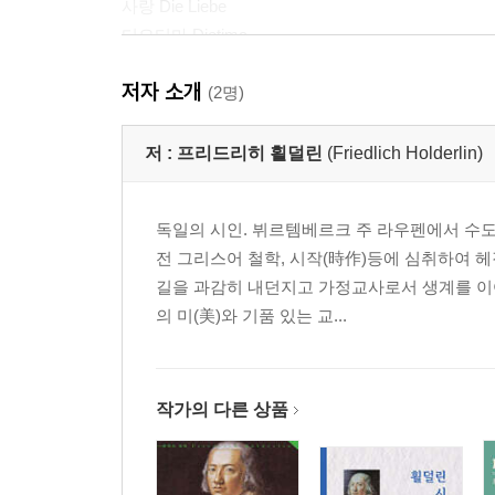
사랑 Die Liebe
디오티마 Diotima
자연에게 보내는 노래 An die Natur
저자 소개
고향 Die Heimat
(2명)
소년 시절 Da ich ein Knabe war
운명의 여신들에게 An die Parzen
저 :
프리드리히 횔덜린
(Friedlich Holderlin)
젊은 시인들에게 An die jungen Dichter
희망에게 보내는 노래 An die Hoffnung
독일의 시인. 뷔르템베르크 주 라우펜에서 수도
사라져 가라, 아름다운 태양이여 Geh unter, schone 
전 그리스어 철학, 시작(時作)등에 심취하여 
반평생 Halfte des Lebens
길을 과감히 내던지고 가정교사로서 생계를 이어
의 미(美)와 기품 있는 교...
제3부 長詩 <빵과 포도주>
빵과 포도주 Brod und Wein
제1편 ‘놀라움을 일깨우는 밤’
제2편 ‘성스러운 기억’
작가의 다른 상품
제3편 ‘신성(神性)의 불꽃’
제4편 ‘축복의 요람 그리스’
제5편 ‘꽃처럼 피어나야 할 말들’