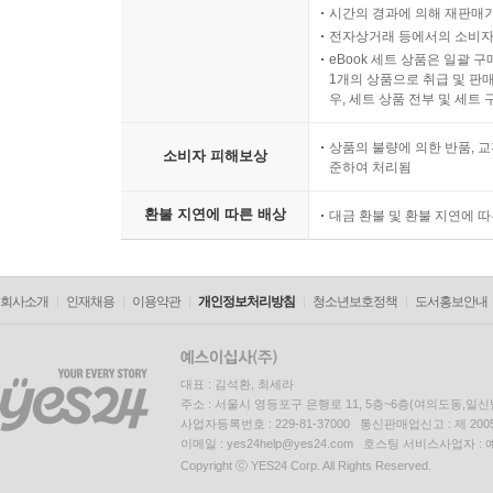
시간의 경과에 의해 재판매가
전자상거래 등에서의 소비자
eBook 세트 상품은 일괄 
1개의 상품으로 취급 및 판매
우, 세트 상품 전부 및 세트
상품의 불량에 의한 반품, 교
소비자 피해보상
준하여 처리됨
환불 지연에 따른 배상
대금 환불 및 환불 지연에 
회사소개
인재채용
이용약관
개인정보처리방침
청소년보호정책
도서홍보안내
대표 : 김석환, 최세라
주소 : 서울시 영등포구 은행로 11, 5층~6층(여의도동,일신
사업자등록번호 : 229-81-37000 통신판매업신고 : 제 200
이메일 : yes24help@yes24.com 호스팅 서비스사업자 :
Copyright ⓒ YES24 Corp. All Rights Reserved.