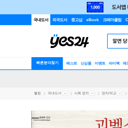
국내도서
외국도서
중고샵
eBook
크레마클럽
C
빠른분야찾기
베스트
신상품
이벤트
바이백
매
웰컴
국내도서
사회 정치
정치/외교