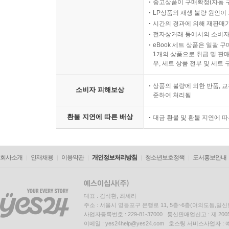
중고상품이 구매확정(자동 
사람임을 끊임없이 과시함으로써 고난 중에 인기를
LP상품의 재생 불량 원인이 기
격려에 감사했던 것이다. - 804쪽
시간의 경과에 의해 재판매가
전자상거래 등에서의 소비자
14장?복수는 우리의 미덕, 증오는 우리의 의무! (194
eBook 세트 상품은 일괄 
1개의 상품으로 취급 및 판매
우, 세트 상품 전부 및 세트
괴벨스는 1944년 7월 25일 법령에 따라 총력
명령을 내리는 권한을 갖게 되었다. …… 괴벨스는
상품의 불량에 의한 반품, 교
소비자 피해보상
준하여 처리됨
행동은 그 행동이 전방의 병사들과 군수 산업 
지도급 인사들의 생활 방식도 전체적인 전시 상황의 
환불 지연에 따른 배상
대금 환불 및 환불 지연에 
(1945년) 2월 초 소련 군의 공세는 잦아들었다
전야의 고요일 뿐이라는 걸 알고 있었다. …… 
회사소개
인재채용
이용약관
개인정보처리방침
청소년보호정책
도서홍보안내
의지를 강화하려 했는데, 이는 동부 지역 국민들의 
남동부 유럽, 그리고 이제 우리 조국의 동부에서
명의 단말마의 비명을 못 들은 척하고 있다.”라고 
대표 : 김석환, 최세라
수단, 무엇보다 한없는 증오를 활용해야 한다.”라
주소 : 서울시 영등포구 은행로 11, 5층~6층(여의도동,일신
사업자등록번호 : 229-81-37000 통신판매업신고 : 제 200
증오는 우리의 의무” 같은 구호를 휘갈겨 쓰게 했다. -
이메일 : yes24help@yes24.com 호스팅 서비스사업자 :