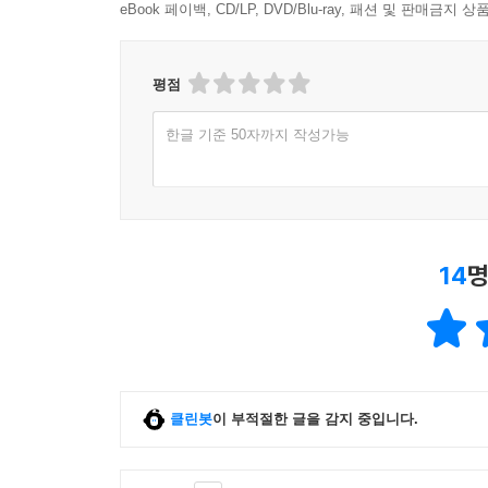
eBook 페이백, CD/LP, DVD/Blu-ray, 패션 및 판매금
괴벨스는 슈테네스, 돌격대와 결속감을 느끼면서 
자신을 마냥 속이게 되었다. 그의 자기 기만은 그가
확고히 하려고 연출한 사건에서 절정에 이르렀다. 
평점
‘영감’을 테러에 희생될 수 있다는 히틀러의 걱정에
테러가 있었다. 폭발물을 담은 소포가 우편으로 사
한글 기준 50자까지 작성가능
테러라는 동화를 써서 자신까지도 속였다. - 296～2
8장?일개 상병이 합스부르크 왕가를 계승하다니, 기적이
14
명
1932년 2월 22일 제국선전책 괴벨스는 체육궁전
‘열광의 물결’이 10분 가까이 계속되었다. …… 
‘우리는 아돌프 히틀러에게 투표한다’라는 제목의 기사에
그러한 표현들은 오스트리아인으로 태어난 히틀러가
가득차 있음을 의미하는 것이었다. 또 그 표현들은 
걸머지고 있다는 사실, 또 그가 과거 전방에서 
클린봇
이 부적절한 글을 감지 중입니다.
의미하는 것이었다. - 335쪽