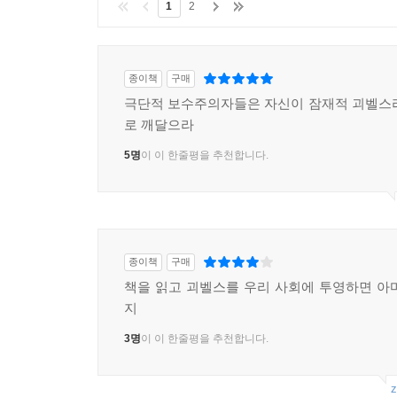
1
2
파펜이 1933년 1월 30일 아침 10시 직전, 내
수많은 당원들과 함께 카이저호프 호텔에서 기다
(처음에는 정무장관)과 프로이센 내무장관을 맡
종이책
구매
괴벨스에게 장관직을 부여한다는 것은 보수주의자들
극단적 보수주의자들은 자신이 잠재적 괴벨스
‘총통 각하’가 과장된 엄숙함으로 카이저호프 호텔
로 깨달으라
군중 사이를 뚫고 호텔에 들어섰을 때, 그리고 히
바뀌었다. 그가 몇 년 전부터 믿기 시작하여 결국 신
5명
이 이 한줄평을 추천합니다.
9장?모두가 우리에게 빠져들 때까지, 우리는 인간들을
사회 전 계층에서 점점 더 많은 사람들이 갈색 마력에
종이책
구매
장벽을 가로지르는 ‘민족공동체’ 같은 것들이었다
책을 읽고 괴벨스를 우리 사회에 투영하면 아
수용소 건설, 정치적 반대자에게 가하는 테러 등이
지
것도 변화시킬 수 없었기에 많은 독일인들은 자신
생각하게 되었다. 모든 혁명에는 과격한 행동이 나타나
3명
이 이 한줄평을 추천합니다.
～447쪽
z