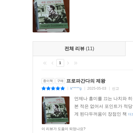
에 적절했고, 동시에 슈트라서의 라이벌로서 베
프로파간다의 핵심은 한마디로 “대중의 감정과 본능
수도로 진출하고 이를 통해 집권으로 나아가는 길을 닦
괴벨스는 청중들에게 이른바 ‘이념’의 숭고한 점을 
5장?죄악의 구렁텅이, 베를린! 나는 그 안으로 떨어져야
되어야 한다. 그래야 나치즘이 다른 정치 노선보
눈에 띌 수 있을 것이기 때문이다. 괴벨스가 조직한 
어떤 대가를 치르더라도 눈에 띄는 일이 중요했다.
견해에 따르면, 대중의 시대에 거리는 “현대 정치의
전체 리뷰
(11)
(체육궁전 집회에서) 괴벨스가 연설 말미에 이르
대중을 정복하는 자는 국가를 정복한다.”라고 회
“그대들은 총력전을 원하는가? 그대들은 필요하다
필요했다. “파시즘과 볼셰비즘을 형성한 것은 바
1
원하는가?”라고 물었을 때, 체육궁전은 통제 
사이에는 구별이 없다.”라고 썼던 (베를린 관구장) 괴벨
상태에서 열정적인 목소리로 저 유명한 대사, “자, 
프로파간다의 제왕
종이책
구매
혼란” 속으로 밀려들어 갔다. - 784쪽
괴벨스가 발산하는 매력은 많은 사람들에게 “거역할
k*****g
2025-05-03
신고
|
|
|
묘사하고 있다. 그는 바로 호르스트 베셀이다. 
언제나 흥미를 끄는 나치와 히
그러나 무엇보다 괴벨스의 선전이 파괴적인 효력
매혹했다. 나치당을 통해 “정치적으로 깨어난” 그
본 적은 없어서 포인트가 적당
믿음에서 비롯한 것이었기 때문이다. 괴벨스는 히틀
유일무이하다. 그에게는 부족해 보이는 부분이 하
게 된다두꺼움이 장점인 책
강해지는 길이라고 믿었다. 그리하여 독일의 패전
더
기꺼이 목숨을 바칠 것이다. 괴벨스는 바로 히틀러 자
앞에 용기를 잃지 않기 위해, 히틀러에게도 파멸의 
이 리뷰가 도움이 되었나요?
6장?우리는 혁명가이고자 한다. 언제까지나 (1928～1