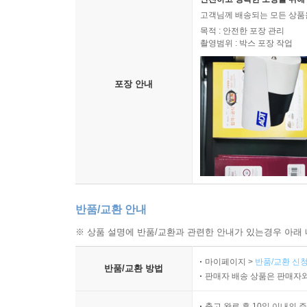
위하여 자기 자신의 판단력을 포기하지 않은 소수
고객님께 배송되는 모든 상품을
목적 : 안전한 포장 관리
하고 있었다. 그런 사람들은 정권 입장에선 불편할
촬영범위 : 박스 포장 작업
언제나 ‘마르크스주의자’나 ‘유대인’과 똑같은 취급
도구로 평가하던 수단이 그들에게는 먹혀들지 않는다는
포장 안내
12장?그는 전능하신 분의 보호 안에 있다 (1939～19
1939년 여름 어떤 대가를 치르더라도 목표를 
괴벨스가 더는 그를 숭배하지 않기 때문이 아니었다.
너무 자주 승리를 거두었다. 거기에는 궁핍과 고통
있었다. 회의의 순간들에 괴벨스는 팽창욕에 사로
반품/교환 안내
그를 자신의 마력으로 끌어들이면, 괴벨스는 불안
속였다. - 636쪽
※ 상품 설명에 반품/교환과 관련한 안내가 있는경우 아래 
마이페이지 >
반품/교환 신청
괴벨스는 특히 괴링의 공군 부대 중 기사십자훈장 
반품/교환 방법
판매자 배송 상품은 판매자와
별’ 한스 요아힘 마르세유 같은 이름들은 독일 
사람이 나타났는데, 그는 바로 에르빈 로멜이었
출고 완료 후 10일 이내의 