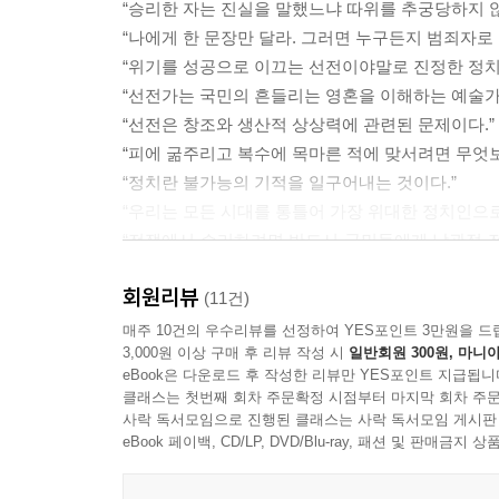
“승리한 자는 진실을 말했느냐 따위를 추궁당하지 않
“나에게 한 문장만 달라. 그러면 누구든지 범죄자로 
(안카 슈탈헤름과 헤어진 뒤) 괴벨스는 절망을 
“위기를 성공으로 이끄는 선전이야말로 진정한 정치
《서구의 몰락》을 읽은 것도 전반적으로 그의 심
“선전가는 국민의 흔들리는 영혼을 이해하는 예술가
생성과 소멸이라는 존재의 영원한 법칙에 묶여 있다
“선전은 창조와 생산적 상상력에 관련된 문제이다.”
모든 문화가 소멸하기 시작하는 때임을 그 책에서 읽
“피에 굶주리고 복수에 목마른 적에 맞서려면 무엇보
통해 입증되고 있다고 보았다. 슈펭글러의 책은 여
“정치란 불가능의 기적을 일구어내는 것이다.”
법칙에 따르면 오로지 강자가 지배해야 하기 때문이다.
“우리는 모든 시대를 통틀어 가장 위대한 정치인으로
“전쟁에서 승리하려면 반드시 국민들에게 낙관적 전
3장?회의주의를 이겨내자. 나는 강하고자, 믿고자 한다 
영화야말로 일급의 민족 교육 수단인 만큼, 모든 영
회원리뷰
“국민들에게 무조건 불쾌한 뉴스를 숨기는 것은 
(11건)
1923년 1월 2일 괴벨스는 드레스덴 은행에서 일을
현실적으로 변해야 한다. 국민들은 이를 능히 소화해
매주 10건의 우수리뷰를 선정하여 YES포인트 3만원을 드
…… 다시 몸도 허약해지고 신경쇠약에 걸린 괴벨
3,000원 이상 구매 후 리뷰 작성 시
일반회원 300원, 마니아
돈을 잃어 가는 반면 토지와 현물을 담보로 한 
eBook은 다운로드 후 작성한 리뷰만 YES포인트 지급됩니
‘총통 신화’의 창조자
부유해졌다. 은행 앞에서는 죄 없는 사람들이 굶
클래스는 첫번째 회차 주문확정 시점부터 마지막 회차 주문
나치 운동의 순교자 호르스트 베셀부터 ‘사막의 
사락 독서모임으로 진행된 클래스는 사락 독서모임 게시판
토지를 헐값에 사들여서 엄청난 재산을 긁어모으고 
사명과 위대함을 각인시키고 나아가 전쟁 의지를 북
eBook 페이백, CD/LP, DVD/Blu-ray, 패션 및 판매금
그러나 그런 그럴듯한 말 뒤에는 더 많은 돈을 모으
모르는 선전은 히틀러를 오류를 저지르지 않는 신적
모욕이다. 왜냐하면 짐승은 배가 부르면 먹기를 그치기 