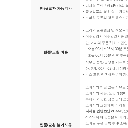
제작했던 프랑스 진격 당시, 로멜은 제7기갑사단
디지털 콘텐츠인 eBook의 
반품/교환 가능기간
전격전의‘혁명적 전략’에 잘 맞아떨어졌다. ‘현대
중고상품의 경우 출고 완료일
모바일 쿠폰의 경우 유효기간(
특성과 성격을 한 몸에 지니고 있다고 보았다. - 71
고객의 단순변심 및 착오구
13장?그대들은 총력전을 원하는가? (1941～1944)
직수입양서/직수입일서중 일
단, 아래의 주문/취소 조건인
괴벨스는 볼가 강변의 대재앙(스탈린그라드 전투의
오늘 00시 ~ 06시 30분 
반품/교환 비용
오늘 06시 30분 이후 주문
자신의 총력전 구상에 맞춰 도구화하려 했다. 그
직수입 음반/영상물/기프트 
양자택일을 격렬하게 제시하려는 생각이 떠올랐다
단, 당일 00시~13시 사이
주장하면서, 대중을 자신의 의도대로 동원하고 이를 
박스 포장은 택배 배송이 가
778쪽
소비자의 책임 있는 사유로 
괴벨스는 공습의 밤들에 경보가 울려 퍼지는 가운데
소비자의 사용, 포장 개봉에 
복제가 가능한 상품 등의 포장을 
경보가 해제되자 그는 고위 당 관료로는 유일하
소비자의 요청에 따라 개별
넘겨받았고, 그곳에서 신속한 구호 조치를 취했다. 
디지털 컨텐츠인 eBook, 
고사포대 보조원들의 장례식 같은 자리에서 괴벨
eBook 대여 상품은 대여 기
몸짓으로 철십자 훈장을 놓았다. 그럴 때 유가족
모바일 쿠폰 등록 후 취소/환
반품/교환 불가사유