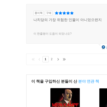
히틀러가 보기에 국제적인 반감의 물결을 가라앉히
‘음울한’ 인상을 받았다. 그는 여기에서는 ‘사
종이책
구매
의회주의다.”라고 말했다. …… 그 자신도 ‘총회의
나치당의 가장 위험한 인물이 아니었으련지
자신이 그렇게 경멸하던 제네바의 무대에서 “너무도
지경이었다.”라고 말했다. …… 괴벨스는 평소에 
가면은 완벽했다. - 448쪽
이 한줄평이 도움이 되었나요?
10장?위기와 위험을 헤치고 우리는 자유로 간다 (193
나치 선전 선동은 외국을 염두에 두고 평화의 약속을 
1
2
마찬가지로 필요로 한다. …… 조금이라도 책임감을
전쟁의 피해들이 또 다른 전쟁으로 사라질 수 있다고
동조하는 괴벨스는 얼마 후 일기에 다음과 같이 썼
이 책을 구입하신 분들이 산
분야 연관 책
여름이 우리에게 좀 더 지속되도록 하소서. 자유를 향
496쪽
나치 권력자들은 1935년 9월 15일 나치당 제