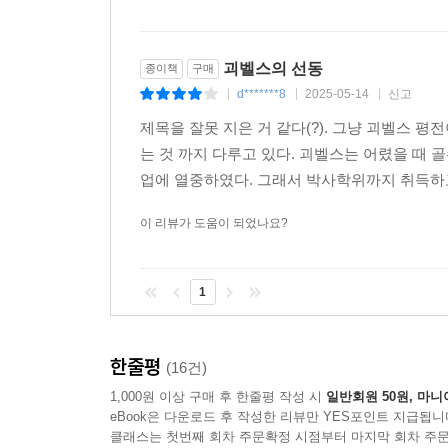
“언론은 정부가 연주하는 피아노가 되어야 한다!”
- 무자비한 언론 통제와 미디어 조작
지방 선거의 성과에 고무된 히틀러는 합법적 수단
한국 현대사에서 일본 제국주의나 박정희, 전두환
괴벨스의 선동
종이책
구매
동맹자들이 필요했다. 1차 세계대전 참전군인 
잘 알려진 사실이다. 언론 통제를 통해 국민을 세
d*******8
2025-05-14
신고
|
|
|
증오하는 ‘반동’과의 협력은 나치를 배반하는 것과
선전의 선구자는 바로 요제프 괴벨스였다.
제목을 잘못 지은 거 같다(?). 그냥 괴벨스 
보였기 때문에 더욱 그러했다. …… 괴벨스에게는
는 것 까지 다루고 있다. 괴벨스는 어렸을 때
맺은 동맹 때문에 그가 누구보다 끌어들이고 싶어하는 
괴벨스에 따르면 언론은 “정부의 손 안에 있는 피아노
업에 열중하였다. 그래서 박사학위까지 취득하고
할 ‘이상적 상태’라는 것이다. …… 그 밖에도 언
7장?이제 우리는 합법적이다. 아무래도 상관없지만, 어
책임을 편집인도 나누어 지도록 한 것이었다. 자
이 리뷰가 도움이 되었나요?
국가의 직접적인 간섭을 받게 되었다. 괴벨스의 
히틀러는 (1930년) 4월 26일, 뮌헨의 지도자 
있었다. - 415～416쪽에서
공식 입장을 발표했다. 슈트라서 진영은 그동안
1
비판해 왔고, 거침없는 반자본주의 노선을 과시하
편집인 법률과 직업 명단을 이용한 언론인 탄압, 
격정적으로 일기에 쓴 것은 히틀러가 거의 1년 전
획일화, 정권을 선전하기 위한 선전용 뉴스 영화와 
한줄평
대한 ‘앙갚음’(사실 이는 온건한 비판에 더 가
(16건)
모든 분야를 통제했다. 라디오, 영화, 정치 포스터
제국선전책에 임명한다고 선언했던 것이다. 마침내 
1,000원 이상 구매 후 한줄평 작성 시
일반회원 50원, 마니
이후 교과서적인 전범이 되었다.
260쪽
eBook은 다운로드 후 작성한 리뷰만 YES포인트 지급됩니
클래스는 첫번째 회차 주문확정 시점부터 마지막 회차 주문