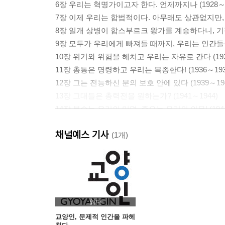
6장 우리는 혁명가이고자 한다. 언제까지나 (1928～1
7장 이제 우리는 합법적이다. 아무래도 상관없지만, 어
8장 일개 상병이 합스부르크 왕가를 계승하다니, 기적이
9장 모두가 우리에게 빠져들 때까지, 우리는 인간들을 
10장 위기와 위험을 헤치고 우리는 자유로 간다 (193
11장 총통은 명령하고 우리는 복종한다! (1936～193
12장 그는 전능하신 분의 보호 안에 있다 (1939～194
13장 그대들은 총력전을 원하는가? (1941～1944)
14장 복수는 우리의 미덕, 증오는 우리의 의무! (1944
15장 총통과 나치가 사라지면 이 세계는 살아갈 가치가
채널예스 기사
(1개)
■ 에필로그
■ 주석
■ 옮긴이 후기
■ 요제프 괴벨스 연보
■ 용어,인명 찾아보기
읽다
교양인, 문제적 인간을 파헤