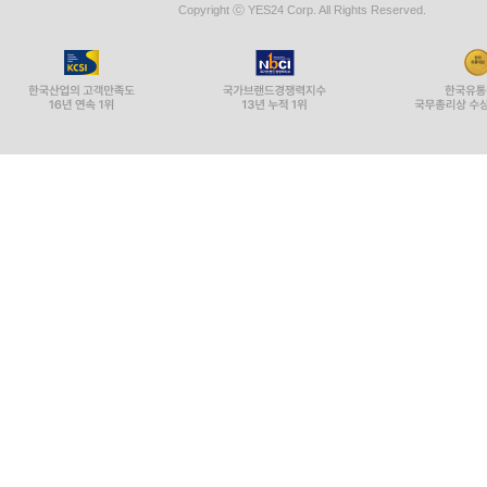
Copyright ⓒ YES24 Corp. All Rights Reserved.
15장?총통과 나치가 사라지면 이 세계는 살아갈 가치가
괴벨스의 삶은 처음에는 독일에, 그 다음에는 유럽에
만약 그렇지 않았다면 비극적이었을 것이라고 스
만들었다는 데에 있다. 괴벨스는 그를 일찌감치 ‘구
독일의 분열을 극복하고 베르사유 조약을 수정하고
것처럼 보였다. ‘총통’, ‘섭리의 도구’라는 신화가 창조
마지막 작전회의가 끝난 후 자녀들을 베를린 바깥
주저했던 것으로 보인다. 그러나 그 못지않게 광
그랬던 것처럼, 이번에도 철저하게 강경한 입장을
죽음을 둘러싼 최후의 상세한 내용은 아직도 어둠
것과 동일한, 모렐 교수의 그 청산가리 캡슐로 자
- 923～924쪽