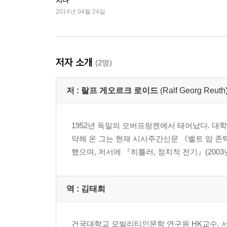
치다
2014년 04월 24일
저자 소개
(2명)
저 :
랄프 게오르크 로이드
(Ralf Georg Reuth
1952년 독일의 오버프랑켄에서 태어났다. 대
약해 온 그는 현재 시사주간신문 《벨트 암 존탁(W
했으며, 저서에 『히틀러, 정치적 전기』(2003년)
역 :
김태희
건국대학교 모빌리티인문학 연구원 HK교수. 