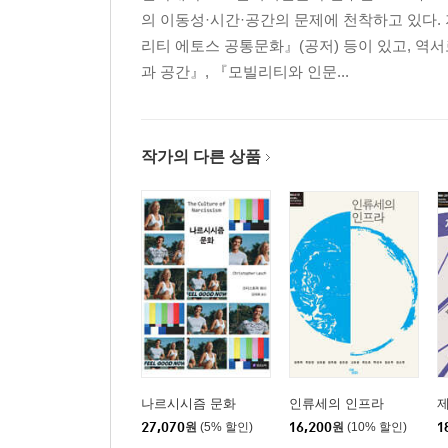
의 이동성·시간·공간의 문제에 천착하고 있다.
리티 에토스 공통문화』(공저) 등이 있고, 역서
과 공간』, 『모빌리티와 인문...
작가의 다른 상품
나르시시즘 문화
인류세의 인프라
27,070
원
(5% 할인)
16,200
원
(10% 할인)
1