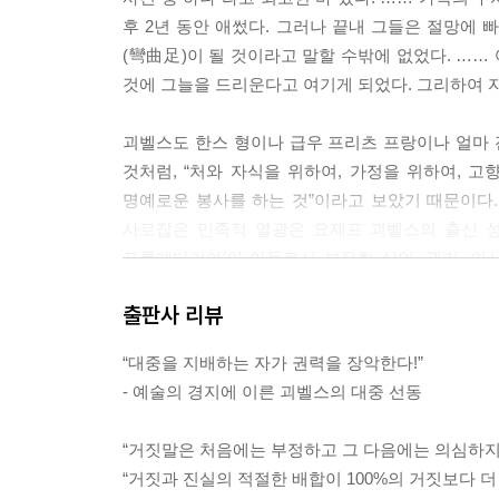
후 2년 동안 애썼다. 그러나 끝내 그들은 절망에
(彎曲足)이 될 것이라고 말할 수밖에 없었다. …
것에 그늘을 드리운다고 여기게 되었다. 그리하여 자
괴벨스도 한스 형이나 급우 프리츠 프랑이나 얼마 
것처럼, “처와 자식을 위하여, 가정을 위하여, 
명예로운 봉사를 하는 것”이라고 보았기 때문이다.
사로잡은 민족적 열광은 요제프 괴벨스의 출신 성
프롤레타리아’의 아들로서 부유한 상인, 관리, 
괴벨스가 ‘진정한 민족공동체(Volksgemeinschaft
출판사 리뷰
2장?내 안의 혼돈 (1917～1921)
“대중을 지배하는 자가 권력을 장악한다!”
- 예술의 경지에 이른 괴벨스의 대중 선동
괴벨스는 특이하게도 사회적인 갈등도 모두 이 (바
안카 슈탈헤름 사이에 존재하는 사회적 장벽을 느낄
“거짓말은 처음에는 부정하고 그 다음에는 의심하지
슈탈헤름의 가족이 그녀에게 빈털터리 장애인과 너
“거짓과 진실의 적절한 배합이 100%의 거짓보다 더 
노동자들과 토론을 벌이기까지 했다. “이런 방식으로 