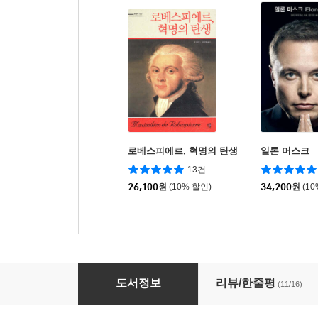
로베스피에르, 혁명의 탄생
일론 머스크
13건
26,100
원
(10% 할인)
34,200
원
(1
괴벨스, 대중 선동의 심리학
도서정보
리뷰/한줄평
(11/16)