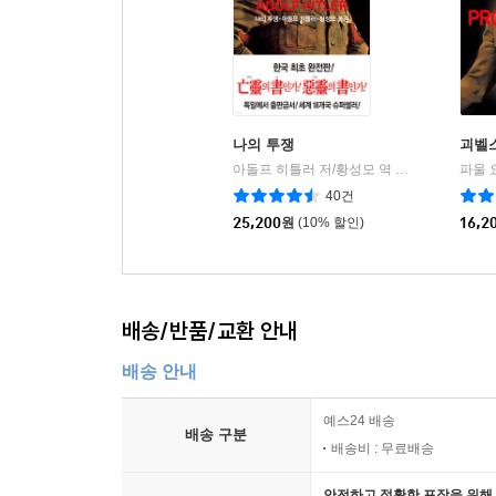
‘제국국민법’과 “독일의 혈통과 명예를 보존하기 위
박해의 시작을 괴벨스는 일기에서 이렇게 평가했다
용기를 갖게 된 것이다.” 1935년 11월 발효된 그
11장?총통은 명령하고 우리는 복종한다! (1936～193
나의 투쟁
괴벨
아돌프 히틀러 저/황성모 역
동서문화사
|
11월 7일 프랑스의 수도에서 전해진 소식이 괴
40건
유대인 헤르셀 그린츠판이라는, 절망에 빠진 한 젊은
25,200
원
(10% 할인)
16,2
대사관 제3서기관 에른스트 폼 라트를 쏜 것이다
내보내 ‘유대인 이민자 도당’과 ‘국제적인 유대인 
대중이 참여하는 포그롬이 이루어질 시기가 무르익었
사복 차림의 돌격대원들은 유대교 회당인 시나고그
배송/반품/교환 안내
참가했다). …… 2만 명 이상이 가축처럼 트럭에
배송 안내
돌아오지 못했다. - 600, 602쪽
예스24 배송
1939년 1월 말 히틀러는 처음으로 공개적으로 자
배송 구분
배송비 : 무료배송
확장”을 이야기했다. 수데텐 독일인 문제의 해결
체코슬로바키아 위기의 불씨는 계속 꺼지지 않고 있
안전하고 정확한 포장을 위해 