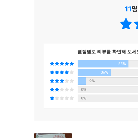
복종하도록 이끌었다. 독일 국민들은 전쟁뿐 아니라
11
명
다른 나치 지도자들에게 돌렸다. ‘총통’은 그런 일
괴벨스는 더 나은 세계로 나아가는 길은 우선 ‘국
물질주의적 종말의 시기인 ‘문명’으로 넘어가면서
실제로 독일인 대다수가 ‘총통’을 숭배하게 되었다
몰락을 막을 수 있었다. 괴벨스는 우리, 즉 ‘새로운
결합되어 있지 않은, 신처럼 고독하게 살아가는 생의
무인지경 안에서 살고 있다는 것이다. 그 결과, 그에
4장?이 남자는 누구인가? 반은 평민이고 반은 신이다! 
“총통을 위한 공간”으로 만들어 사진과 꽃으로 장식
별점별로 리뷰를 확인해 보세
흠모의 편지와 꽃들로 잘 나타났다. - 577～578쪽
뮌헨으로부터 불과 몇 킬로미터 떨어진 곳, 란츠
55%
자리를 차지했다. 그러나 그 남자는 정치 무대에 
히틀러가 2차 세계대전을 일으켜 독일을 양면 전
36%
그가 낯설다는 이유 때문에, 갇혀 있는 그의 정체
수밖에 없었다. …… 독일 국민들은 전쟁뿐 아니라
9%
많기 때문에, 그리고 수많은 요소들이 미화되었
힘러나 괴링 같은 나치 대표자들에게 돌렸다는 것이
0%
투영하기 시작했다. - 127쪽
아신다면!” 이 문장은 ‘총통 신화’의 힘을 상징하는 
0%
베를린에서 괴벨스는 당원이 500명도 되지 않고 
당의 힘은 ‘당과 돌격대의 지역 활동가들’의 능력
“이성은 필요 없다. 감정과 본능에 호소하라!”
달리 외부인을 관구장으로 임명한 것은 괴벨스가
나치 운동에 처음 발을 들여놓았을 때부터 괴벨스
활동가라고 생각했기 때문이다. 게다가 괴벨스는 사
독일에서 가장 강력한 정치 세력이었던 공산당에